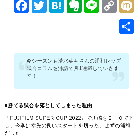
F
T
H
E
L
C
M
a
w
a
v
i
o
i
共
c
i
t
e
n
p
x
有
e
t
e
r
e
y
i
今シーズンも清水英斗さんの浦和レッズ
b
t
n
n
L
試合コラムを浦議で月1連載していきま
す！
o
e
a
o
i
o
r
t
n
■勝てる試合を落としてしまった理由
k
e
k
『FUJIFILM SUPER CUP 2022』で川崎を２－０で下
し、今季は幸先の良いスタートを切った、はずの浦和
だった。