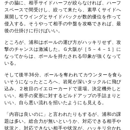
チの脇に、相手サイドハーフが絞らなければ、ハーフ
スペースで間受けし、絞って来たら、素早くサイドへ
展開してウイングとサイドバックが数的優位を作って
侵入する。そうやって相手の中盤を攻略できれば、最
後の仕掛けに行けばいい。
ところが、浦和はボールの運び方がハッキリせず、攻
撃のチャンスは激減した。Ｇ大阪が［５－４－１］に
なってからは、ボールを持たされる印象が強くなって
いる。
そして後半36分、ボールを奪われてカウンターを食ら
いそうになったところへ、岩尾が深いタックルに飛び
込み、２枚目のイエローカードで退場。決定機外しと
いい、相手の変形に対するビルドアップの手詰まりと
いい、自ら悪い流れを招いたようにも見える。
「内容は良いのに」と言われたりもするが、浦和の課
題は多い。総合力が無いというか、対応できる相手や
状況と、対応できない相手や状況が、ハッキリ分かれ