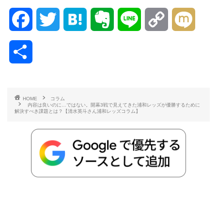
F
T
H
E
L
C
M
a
w
a
v
i
o
i
共
c
i
t
e
n
p
x
有
e
t
e
r
e
y
i
HOME
コラム
内容は良いのに…ではない。開幕3戦で見えてきた浦和レッズが優勝するために
b
t
n
n
L
解決すべき課題とは？【清水英斗さん浦和レッズコラム】
o
e
a
o
i
o
r
t
n
k
e
k