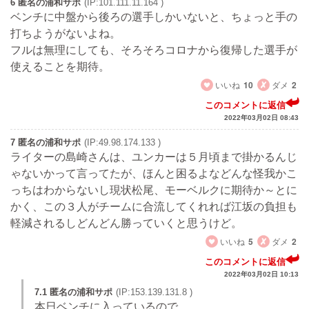
6 匿名の浦和サポ
(IP:101.111.11.164 )
ベンチに中盤から後ろの選手しかいないと、ちょっと手の
打ちようがないよね。
フルは無理にしても、そろそろコロナから復帰した選手が
使えることを期待。
いいね
10
ダメ
2
このコメントに返信
2022年03月02日 08:43
7 匿名の浦和サポ
(IP:49.98.174.133 )
ライターの島崎さんは、ユンカーは５月頃まで掛かるんじ
ゃないかって言ってたが、ほんと困るよなどんな怪我かこ
っちはわからないし現状松尾、モーベルクに期待か～とに
かく、この３人がチームに合流してくれれば江坂の負担も
軽減されるしどんどん勝っていくと思うけど。
いいね
5
ダメ
2
このコメントに返信
2022年03月02日 10:13
7.1 匿名の浦和サポ
(IP:153.139.131.8 )
本日ベンチに入っているので