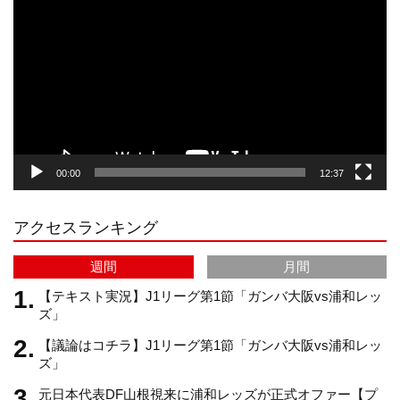
画
プ
t
T
T
d
レ
ー
a
o
u
ヤ
ー
g
k
b
00:00
12:37
r
e
アクセスランキング
a
C
週間
月間
m
h
【テキスト実況】J1リーグ第1節「ガンバ大阪vs浦和レッ
ズ」
【議論はコチラ】J1リーグ第1節「ガンバ大阪vs浦和レッ
a
ズ」
元日本代表DF山根視来に浦和レッズが正式オファー【プ