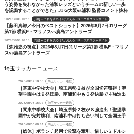
う姿勢を失わなかった浦和レッズというチームの新しい一歩
を認識することができた』J1 G大阪vs浦和 監督コメント抜粋
2026/08/08 10:15
[J論] – これを読めばJが見える Jリーグ系コラムサイト
【藤田真郷／今日のベストショット】2026年8月7日J1リーグ
第1節 横浜F・マリノスvs鹿島アントラーズ
2026/08/08 10:10
[J論] – これを読めばJが見える Jリーグ系コラムサイト
【森雅史の視点】2026年8月7日J1リーグ第1節 横浜F・マリノ
スvs鹿島アントラーズ
埼玉サッカーニュース
2026/08/07 18:46
埼玉サッカー通信
［関東中学校大会］埼玉県勢２校が全国切符獲得！聖
望学園中は９発圧勝、南浦和中も６発快勝で４強進出
2026/08/06 15:03
埼玉サッカー通信
［関東中学校大会］埼玉県勢２校が８強進出！聖望学
園中が完封勝利、南浦和中は打ち合い制して全国王手
2026/08/06 08:34
埼玉サッカー通信
［総体］ボランチ起用で攻撃を牽引、惜しいミドルシ