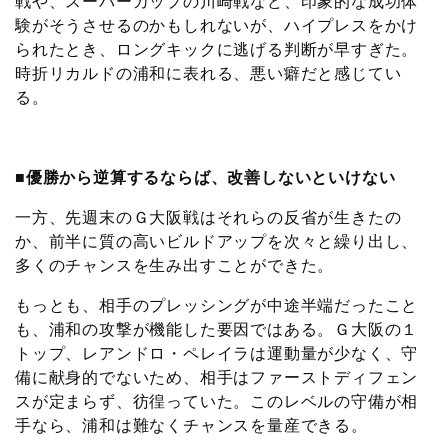
戦や、スーパーカップの川崎戦など、印象的な成功体
験がそうさせるのかもしれないが、ハイプレスをかけ
られたとき、ロングキックに逃げる判断が早すぎた。
時折リカルドの浦和に表れる、悪い癖だと感じてい
る。
■優勝から逆算するならば、改善しないといけない
一方、先週末のＧ大阪戦はそれらの反省が生きたの
か、前半に質の高いビルドアップを次々と繰り出し、
多くのチャンスを生み出すことができた。
もっとも、相手のプレッシングが中途半端だったこと
も、浦和の攻撃が機能した要因ではある。Ｇ大阪の１
トップ、レアンドロ・ペレイラは運動量が少なく、守
備に献身的でないため、相手はファーストディフェン
スが定まらず、彷徨っていた。このレベルの守備が相
手なら、浦和は難なくチャンスを量産できる。