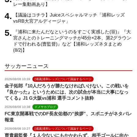
n
レー集動画あり】
【議論はコチラ】Juiceスペシャルマッチ「浦和レッズ
n
vsRB大宮アルディージャ」
『浦和に来たんだなというのをすごく実感した(笹)』『大
e
宮さんとのトレーニングマッチが45分×2本、第2グラウン
ドで行われる(曺監督)』など【浦和レッズネタまとめ
(8/2)】
l
サッカーニュース
2026/08/08 10:39
[浦議]浦和レッズについて議論するページ
金子拓郎『10人だろうが勝たなければいけない。この戦いを
『良かった』というためには、次の試合が本当に大事になっ
てくる』J1 G大阪vs浦和 選手コメント抜粋
2026/08/08 10:38
ドメサカブログ
FC東京開幕戦でのDF長友佑都の“挨拶”、スポニチがネタバレ
報道
2026/08/08 10:27
[浦議]浦和レッズについて議論するページ
曺貴裁監督『１人少ないにもかかわらず、相手ゴールに向か