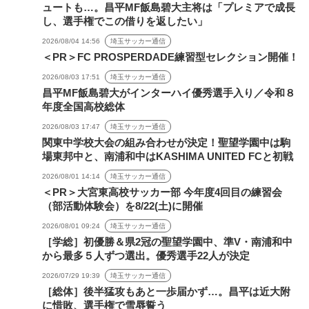
ュートも…。昌平MF飯島碧大主将は「プレミアで成長
し、選手権でこの借りを返したい」
2026/08/04 14:56
埼玉サッカー通信
＜PR＞FC PROSPERDADE練習型セレクション開催！
2026/08/03 17:51
埼玉サッカー通信
昌平MF飯島碧大がインターハイ優秀選手入り／令和８
年度全国高校総体
2026/08/03 17:47
埼玉サッカー通信
関東中学校大会の組み合わせが決定！聖望学園中は駒
場東邦中と、南浦和中はKASHIMA UNITED FCと初戦
2026/08/01 14:14
埼玉サッカー通信
＜PR＞大宮東高校サッカー部 今年度4回目の練習会
（部活動体験会）を8/22(土)に開催
2026/08/01 09:24
埼玉サッカー通信
［学総］初優勝＆県2冠の聖望学園中、準V・南浦和中
から最多５人ずつ選出。優秀選手22人が決定
2026/07/29 19:39
埼玉サッカー通信
［総体］後半猛攻もあと一歩届かず…。昌平は近大附
に惜敗、選手権で雪辱誓う