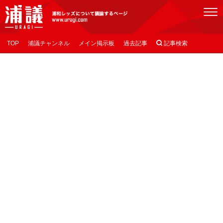
[浦議]浦和レッズについて議論するページ
TOP
浦議チャンネル
メイン掲示板
過去記事

記事検索