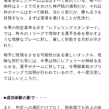
場者を出したチームはほぼすべて敗れている。唯一の
例外は２－２で引き分けた神戸戦の浦和だが、それ以
外のチームはすべて敗戦。当たり前だが、勝ち点３を
目指すなら、まずは退場を避けることが先決だ。
今季の判定基準を示す『レフェリングスタンダード』
では、昨今のＪリーグで増加する選手生命を脅かすよ
うな危険なプレーに対し、厳しく対処する方針が示さ
れた。
相手に怪我をさせる可能性がある激しいタックル、危
険な肘打ち等には、今季は特にレフェリーが神経を尖
らせる。選手やチームに対しては、今季開幕前のブリ
ーフィングで説明が行われているので、今一度注意し
てほしいところだ。
■成功体験の影で・・・
また、判定への適応だけでなく、戦術面でも向上の余