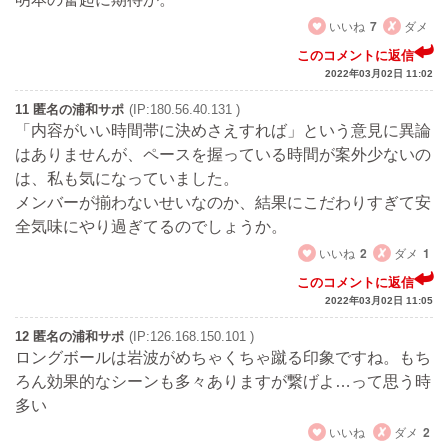
いいね
7
ダメ
このコメントに返信
2022年03月02日 11:02
11 匿名の浦和サポ
(IP:180.56.40.131 )
「内容がいい時間帯に決めさえすれば」という意見に異論
はありませんが、ペースを握っている時間が案外少ないの
は、私も気になっていました。
メンバーが揃わないせいなのか、結果にこだわりすぎて安
全気味にやり過ぎてるのでしょうか。
いいね
2
ダメ
1
このコメントに返信
2022年03月02日 11:05
12 匿名の浦和サポ
(IP:126.168.150.101 )
ロングボールは岩波がめちゃくちゃ蹴る印象ですね。もち
ろん効果的なシーンも多々ありますが繋げよ…って思う時
多い
いいね
ダメ
2