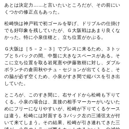
あとは決定力……と言いたいところだが、その前にい
くつかの修正点もあった。
松崎快は神戸戦で初ゴールを挙げ、ドリブルの仕掛け
でも好印象を残していたが、Ｇ大阪戦はあまり良くな
かった。特に小泉佳穂と、立ち位置がかぶる。
Ｇ大阪は［５－２－３］でプレスに来るため、３トッ
プと５バックの間、中盤に大きなスペースがある。そ
こに立ち位置を取る岩尾憲や伊藤敦樹に対し、ダブル
ボランチの倉田秋やチュ・セジョンが出てくると、そ
の脇が必ず空くため、小泉がすき間で縦パスを引き出
していた。
ところが、このすき間に、右サイドから松崎も下りて
くる。小泉の場合は、直接の相手マーカーがいないた
めにフリーになりやすいが、松崎が下りてくるケース
は違う。松崎には対面する３バック左の三浦弦太が付
いて来てしまう。その結果、松崎が引き連れてきた三