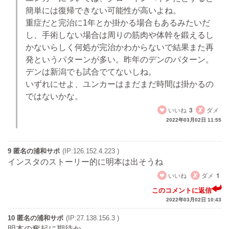
簡単には復帰できない可能性が高いよね。
重症だと完治に1年とか掛かる場合もあるみたいだ
し、手術しない場合は周りの筋肉や体幹を鍛えるし
かないらしく何処が完治かわからないで結果また再
発というパターンが多い。昨年のデンのパターン。
デンは新潟でも試合でてないしね。
いずれにせよ、ユンカーはまだまだ時間は掛かるの
ではないかな。
いいね
3
ダメ
2022年03月02日 11:55
9 匿名の浦和サポ
(IP:126.152.4.223 )
インスタのストーリー的に明本は出そうね
いいね
ダメ
1
このコメントに返信
2022年03月02日 10:43
10 匿名の浦和サポ
(IP:27.138.156.3 )
明本の奮起に期待か。