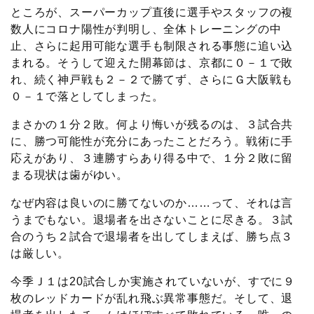
ところが、スーパーカップ直後に選手やスタッフの複
数人にコロナ陽性が判明し、全体トレーニングの中
止、さらに起用可能な選手も制限される事態に追い込
まれる。そうして迎えた開幕節は、京都に０－１で敗
れ、続く神戸戦も２－２で勝てず、さらにＧ大阪戦も
０－１で落としてしまった。
まさかの１分２敗。何より悔いが残るのは、３試合共
に、勝つ可能性が充分にあったことだろう。戦術に手
応えがあり、３連勝すらあり得る中で、１分２敗に留
まる現状は歯がゆい。
なぜ内容は良いのに勝てないのか……って、それは言
うまでもない。退場者を出さないことに尽きる。３試
合のうち２試合で退場者を出してしまえば、勝ち点３
は厳しい。
今季Ｊ１は20試合しか実施されていないが、すでに９
枚のレッドカードが乱れ飛ぶ異常事態だ。そして、退