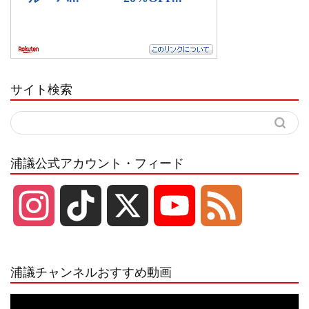
サイト検索
浦議公式アカウント・フィード
I
T
X
Y
F
n
i
o
e
浦議チャンネルおすすめ動画
s
k
u
e
動