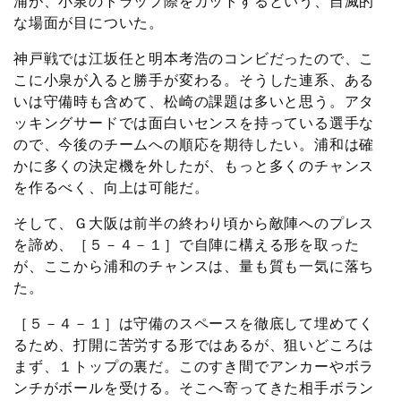
浦が、小泉のトラップ際をカットするという、自滅的
な場面が目についた。
神戸戦では江坂任と明本考浩のコンビだったので、こ
こに小泉が入ると勝手が変わる。そうした連系、ある
いは守備時も含めて、松崎の課題は多いと思う。アタ
ッキングサードでは面白いセンスを持っている選手な
ので、今後のチームへの順応を期待したい。浦和は確
かに多くの決定機を外したが、もっと多くのチャンス
を作るべく、向上は可能だ。
そして、Ｇ大阪は前半の終わり頃から敵陣へのプレス
を諦め、［５－４－１］で自陣に構える形を取った
が、ここから浦和のチャンスは、量も質も一気に落ち
た。
［５－４－１］は守備のスペースを徹底して埋めてく
るため、打開に苦労する形ではあるが、狙いどころは
まず、１トップの裏だ。このすき間でアンカーやボラ
ンチがボールを受ける。そこへ寄ってきた相手ボラン