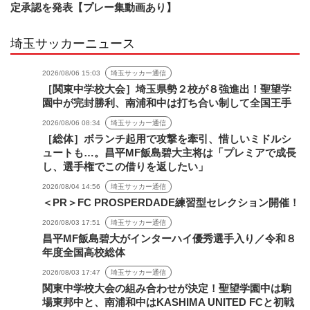
定承認を発表【プレー集動画あり】
埼玉サッカーニュース
2026/08/06 15:03
埼玉サッカー通信
［関東中学校大会］埼玉県勢２校が８強進出！聖望学
園中が完封勝利、南浦和中は打ち合い制して全国王手
2026/08/06 08:34
埼玉サッカー通信
［総体］ボランチ起用で攻撃を牽引、惜しいミドルシ
ュートも…。昌平MF飯島碧大主将は「プレミアで成長
し、選手権でこの借りを返したい」
2026/08/04 14:56
埼玉サッカー通信
＜PR＞FC PROSPERDADE練習型セレクション開催！
2026/08/03 17:51
埼玉サッカー通信
昌平MF飯島碧大がインターハイ優秀選手入り／令和８
年度全国高校総体
2026/08/03 17:47
埼玉サッカー通信
関東中学校大会の組み合わせが決定！聖望学園中は駒
場東邦中と、南浦和中はKASHIMA UNITED FCと初戦