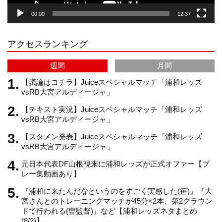
00:00
12:37
r
e
アクセスランキング
a
C
週間
月間
m
h
【議論はコチラ】Juiceスペシャルマッチ「浦和レッズ
vsRB大宮アルディージャ」
【テキスト実況】Juiceスペシャルマッチ「浦和レッズ
a
vsRB大宮アルディージャ」
【スタメン発表】Juiceスペシャルマッチ「浦和レッズ
n
vsRB大宮アルディージャ」
元日本代表DF山根視来に浦和レッズが正式オファー【プ
n
レー集動画あり】
『浦和に来たんだなというのをすごく実感した(笹)』『大
e
宮さんとのトレーニングマッチが45分×2本、第2グラウン
ドで行われる(曺監督)』など【浦和レッズネタまとめ
(8/2)】