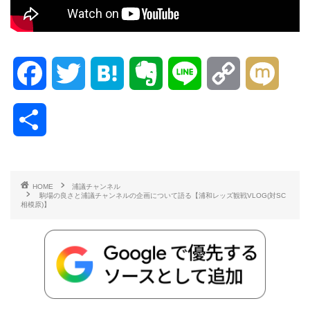
F
T
H
E
L
C
M
a
w
a
v
i
o
i
共
c
i
t
e
n
p
x
有
e
t
e
r
e
y
i
HOME
浦議チャンネル
駒場の良さと浦議チャンネルの企画について語る【浦和レッズ観戦VLOG(対SC
b
t
n
n
L
相模原)】
o
e
a
o
i
o
r
t
n
k
e
k