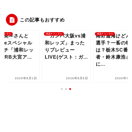
この記事もおすすめ
チャンネル
浦議チャンネル
浦議チャンネル
水英斗さんと
「ガンバ大阪vs浦
南野遥海はどん
uiceスペシャル
和レッズ」まった
選手？一番の特
ッチ「浦和レッ
りプレビュー
は？栃木SC番
vsRB大宮ア...
LIVE(ゲスト：ガ...
者・鈴木康浩さ
に...
2026年8月1日
2026年8月6日
2026年7月