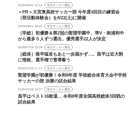
2026/08/01 14:14
埼玉サッカー通信
＜PR＞大宮東高校サッカー部 今年度4回目の練習会
（部活動体験会）を8/22(土)に開催
2026/08/01 09:24
埼玉サッカー通信
［学総］初優勝＆県2冠の聖望学園中、準V・南浦和中
から最多５人ずつ選出。優秀選手22人が決定
2026/07/29 19:39
埼玉サッカー通信
［総体］後半猛攻もあと一歩届かず…。昌平は近大附
に惜敗、選手権で雪辱誓う
2026/07/28 17:17
埼玉サッカー通信
聖望学園が初優勝！令和8年度 学校総合体育大会中学校
サッカーの部 決勝の試合結果
2026/07/28 16:57
埼玉サッカー通信
昌平はベスト16敗退… 令和8年度全国高校総体3回戦の
試合結果