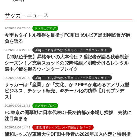
l
サッカーニュース
2026/08/06 23:56
ドメサカブログ
今季もタイトル獲得を目指すFC町田ゼルビア黒田剛監督が抱
負を語る
2026/08/06 22:00
[J論] – これを読めばJが見える Jリーグ系コラムサイト
【J3順位予想】昇格争いの大本命は？番記者が語る秋春制新
シーズン！／充実スカッドのJ2降格組／明暗分けるレンタル
選手／鍵を握るウィンターブレイク
2026/08/06 21:00
[J論] – これを読めばJが見える Jリーグ系コラムサイト
サッカーは「産業」か「文化」か？FIFAが進めるアメリカ型
ビジネス、チケット転売、48チーム化の功罪【月刊ブンデ
ス】
2026/08/06 18:44
ドメサカブログ
FC東京の開幕戦に日本代表DF長友佑都が来場し挨拶 去就に
注目集まる
2026/08/06 14:43
[浦議]浦和レッズについて議論するページ
浦和レッズが東海大学DF田中玲音の2029年加入内定と特別指