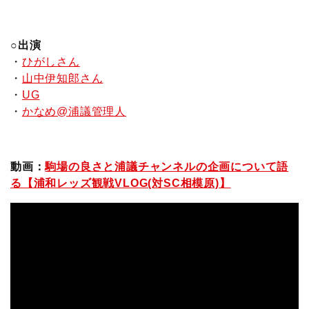
○出演
・
ひがしさん
・
山中伊知郎さん
・
UG
・
かなめ@浦議管理人
動画：
駒場の良さと浦議チャンネルの企画について語
る【浦和レッズ観戦VLOG(対SC相模原)】