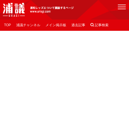
[浦議]浦和レッズについて議論するページ
TOP
浦議チャンネル
メイン掲示板
過去記事

記事検索