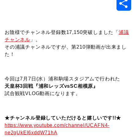
共
c
i
t
e
n
p
x
有
e
t
e
r
e
y
i
お陰様でチャンネル登録数17,150突破しました「
浦議
チャンネル
」。
b
t
n
n
L
その浦議チャンネルですが、第210弾動画が出来まし
た！
o
e
a
o
i
o
r
t
n
今回は7月7日(水）浦和駒場スタジアムで行われた
k
e
k
天皇杯3回戦『浦和レッズvsSC相模原』
試合観戦VLOG動画になります。
★チャンネル登録していただけると嬉しいです!!★
https://www.youtube.com/channel/UCAFN4-
ne2gUkEl6xddW71hA