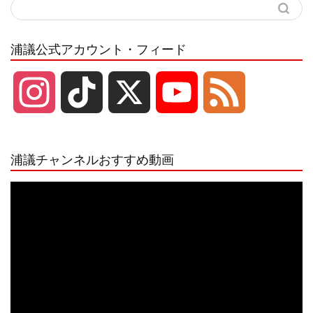
浦議公式アカウント・フィード
I
T
X
Y
F
n
i
o
e
浦議チャンネルおすすめ動画
s
k
u
e
動
画
プ
t
T
T
d
レ
ー
a
o
u
ヤ
ー
g
k
b