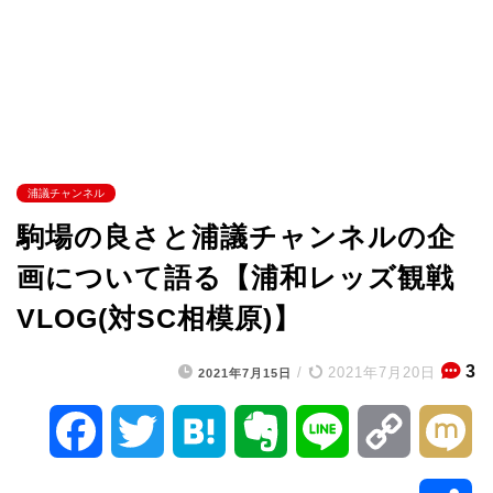
浦議チャンネル
駒場の良さと浦議チャンネルの企
画について語る【浦和レッズ観戦
VLOG(対SC相模原)】
3
/
2021年7月20日
2021年7月15日
F
T
H
E
L
C
M
a
w
a
v
i
o
i