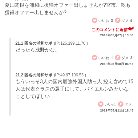
夏に関根を浦和に復帰オファー出しませんか?宮市、乾も
獲得オファー出しませんか?
いいね
3
ダメ
5
このコメントに返信
2018年05月07日 13:50
21.1 匿名の浦和サポ
(IP:126.199.11.70 )
だったら浅野かな。
いいね
1
ダメ
3
2018年05月08日 06:57
21.2 匿名の浦和サポ
(IP:49.97.106.53 )
もういっそ3人の国内最強外国人助っ人 控え含めて15
人は代表クラスの選手にして、バイエルンみたいな
ことしてほしい
いいね
ダメ
2018年05月11日 18:45