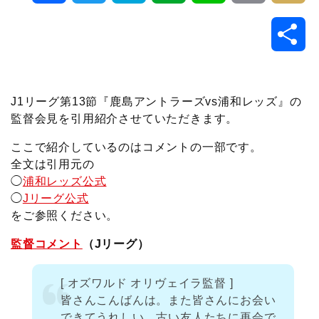
a
w
a
v
i
o
i
共
c
i
t
e
n
p
x
有
e
t
e
r
e
y
i
J1リーグ第13節『鹿島アントラーズvs浦和レッズ』の
監督会見を引用紹介させていただきます。
b
t
n
n
L
ここで紹介しているのはコメントの一部です。
o
e
a
o
i
全文は引用元の
◯
浦和レッズ公式
o
r
t
n
◯
Jリーグ公式
をご参照ください。
k
e
k
監督コメント
（Jリーグ）
[ オズワルド オリヴェイラ監督 ]
皆さんこんばんは。また皆さんにお会い
できてうれしい。古い友人たちに再会で