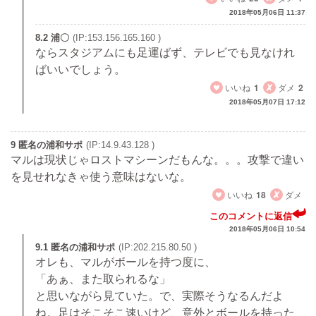
2018年05月06日 11:37
8.2 浦〇
(IP:153.156.165.160 )
ならスタジアムにも足運ばず、テレビでも見なけれ
ばいいでしょう。
いいね
1
ダメ
2
2018年05月07日 17:12
9 匿名の浦和サポ
(IP:14.9.43.128 )
マルは現状じゃロストマシーンだもんな。。。攻撃で違い
を見せれなきゃ使う意味はないな。
いいね
18
ダメ
このコメントに返信
2018年05月06日 10:54
9.1 匿名の浦和サポ
(IP:202.215.80.50 )
オレも、マルがボールを持つ度に、
「あぁ、また取られるな」
と思いながら見ていた。で、実際そうなるんだよ
ね。足はそこそこ速いけど、意外とボールを持った