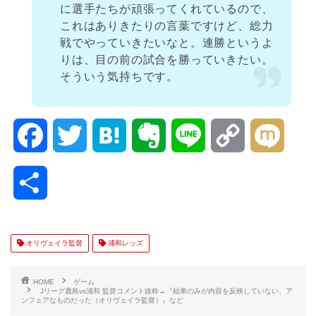
に選手たちが頑張ってくれているので、
これはありきたりの言葉ですけど、総力
戦でやっていきたいなと。連勝というよ
りは、目の前の試合を勝っていきたい。
そういう気持ちです。
F
T
H
E
L
C
M
a
w
a
v
i
o
i
共
c
i
t
e
n
p
x
有
e
t
e
r
e
y
i
オリヴェイラ監督
浦和レッズ
b
t
n
n
L
HOME
ゲーム
Jリーグ鹿島vs浦和 監督コメント抜粋→『結果のみが内容を反映していない、ア
ンフェアなものだった（オリヴェイラ監督）』など
o
e
a
o
i