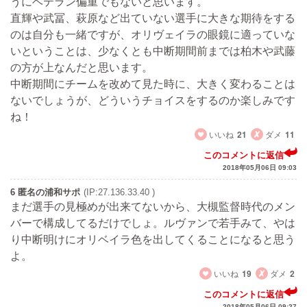
うにベテラン偏重でもないと思います。
直輝や武冨、萩原など出ていない選手に大きな期待をする
のは自分も一緒ですが、オリヴェイラの眼鏡に適っていな
いということは、少なくとも中断期間前までは柏木や武藤
の方が上なんだと思います。
中断期間にチームを改めて見た時に、大きく変わることは
ないでしょうが、どういうチョイスをするのか楽しみです
ね！
いいね
21
ダメ
11
このコメントに返信
2018年05月06日 09:03
6 匿名の浦和サポ
(IP:27.136.33.40 )
まだ選手の見極めが出来てないから、大槻監督時代のメン
バーで構成してるだけでしょ。ルヴァンで若手みて、やは
り中断明けにオリベイラ色を出してくることになると思う
よ。
いいね
19
ダメ
2
このコメントに返信
2018年05月06日 09:27