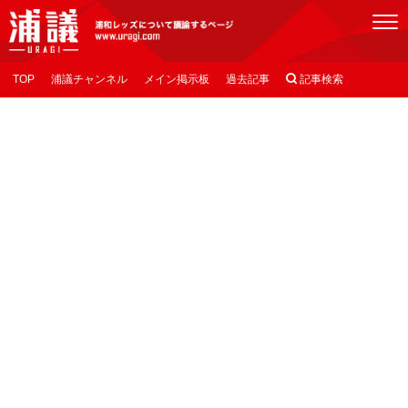
[浦議]浦和レッズについて議論するページ
TOP
浦議チャンネル
メイン掲示板
過去記事

記事検索