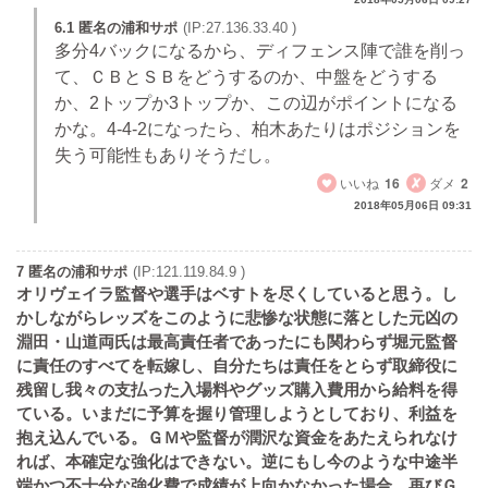
6.1 匿名の浦和サポ
(IP:27.136.33.40 )
多分4バックになるから、ディフェンス陣で誰を削っ
て、ＣＢとＳＢをどうするのか、中盤をどうする
か、2トップか3トップか、この辺がポイントになる
かな。4-4-2になったら、柏木あたりはポジションを
失う可能性もありそうだし。
いいね
16
ダメ
2
2018年05月06日 09:31
7 匿名の浦和サポ
(IP:121.119.84.9 )
オリヴェイラ監督や選手はベすトを尽くしていると思う。し
かしながらレッズをこのように悲惨な状態に落とした元凶の
淵田・山道両氏は最高責任者であったにも関わらず堀元監督
に責任のすべてを転嫁し、自分たちは責任をとらず取締役に
残留し我々の支払った入場料やグッズ購入費用から給料を得
ている。いまだに予算を握り管理しようとしており、利益を
抱え込んでいる。ＧＭや監督が潤沢な資金をあたえられなけ
れば、本確定な強化はできない。逆にもし今のような中途半
端かつ不十分な強化費で成績が上向かなかった場合、再びＧ