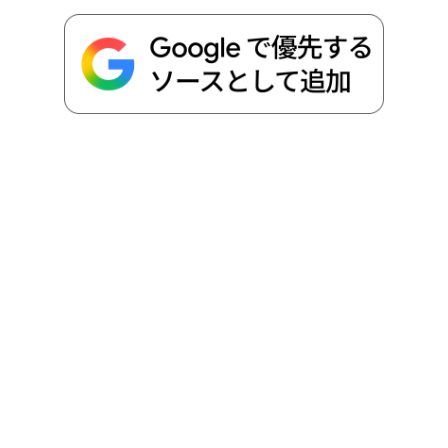
o
r
t
n
k
e
k