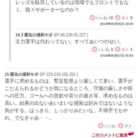
レッズを駄目しているのは現場でもフロントでもな
く、我々サポーターなのか？
いいね
12
ダメ
2
2018年05月06日 19:00
14.3 匿名の浦和サポ
(IP:49.239.65.227 )
主力選手は代わってない。すべてあいつのせい。
いいね
3
ダメ
2
2018年05月07日 00:55
15 匿名の浦和サポ
(IP:223.219.155.251 )
選手に求めるものは、暫定監督より厳しくて多い、選手が
こたえられるかどうか気になるところ、守備の厳しさや前
への圧力、ゴールへの意欲や戻りの速さ等、求めるものは
高い。結果の出ないあいまいな感覚は好みではないような
気がする。はっきり、しっかりみたいな。不得手でもや
れ、でなきゃあ・・。
いいね
ダメ
このコメントに返信