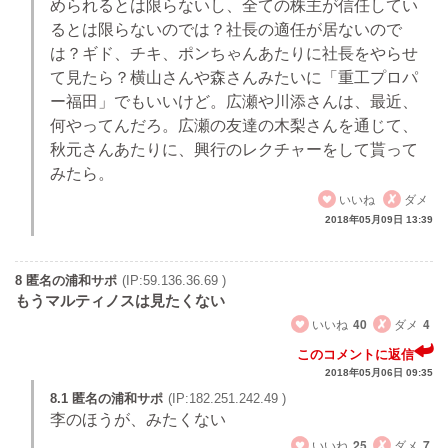
められるとは限らないし、全ての株主が信任してい
るとは限らないのでは？社長の適任が居ないので
は？ギド、チキ、ポンちゃんあたりに社長をやらせ
て見たら？横山さんや森さんみたいに「重工プロパ
ー福田」でもいいけど。広瀬や川添さんは、最近、
何やってんだろ。広瀬の友達の木梨さんを通じて、
秋元さんあたりに、興行のレクチャーをして貰って
みたら。
いいね
ダメ
2018年05月09日 13:39
8 匿名の浦和サポ
(IP:59.136.36.69 )
もうマルティノスは見たくない
いいね
40
ダメ
4
このコメントに返信
2018年05月06日 09:35
8.1 匿名の浦和サポ
(IP:182.251.242.49 )
李のほうが、みたくない
いいね
25
ダメ
7