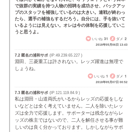
で抜群の実績を持つ人物の招聘を成功させ、バックアッ
プのスタッフを補強しているのは大きい。連戦が終わっ
たら、選手の補強もするだろう。自分には、手を抜いて
いるようには見えない。オレは今の体制を応援していこ
うと思うよ。
いいね
31
ダメ
2
2018年05月06日 13:43
7.2 匿名の浦和サポ
(IP:49.239.65.227 )
淵田、三菱重工は許されない。レッズ躍進は無理で
しょうね。
いいね
1
ダメ
1
2018年05月07日 00:52
7.3 匿名の浦和サポ
(IP:121.119.84.9 )
私は淵田・山道両氏がいるからレッズの応援をしな
いなどとは全く考えていません。二人を除いたレッ
ズは全力で応援します。サポーターは残念ながらレ
ッズの株主ではないので、二人を解任させる事が難
しいのは良く分かっております。しかしながらサポ