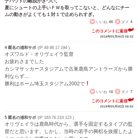
ナバウトの離脱がきつい。
夏にシュートの上手いＦＷを取ってこないと、どんなにチー
ムの動きがよくても１対１で止められすぎ。
いいね
46
ダメ
4
このコメントに返信
2018年05月06日 08:33
4 匿名の浦和サポ
(IP:49.98.17.194 )
オズワルド・オリヴェイラ監督
お疲れさまでした
カシマサッカースタジアムで古巣鹿島アントラーズから勝
利ならず…
勝利はホーム埼玉スタジアム2002で
いいね
18
ダメ
7
このコメントに返信
2018年05月06日 08:54
5 匿名の浦和サポ
(IP:183.76.210.123 )
オリヴェイラは鹿島時代から、選手を固定するタイプの監
督だと思います。しかし、当時の若手の興梠を抜擢したよ