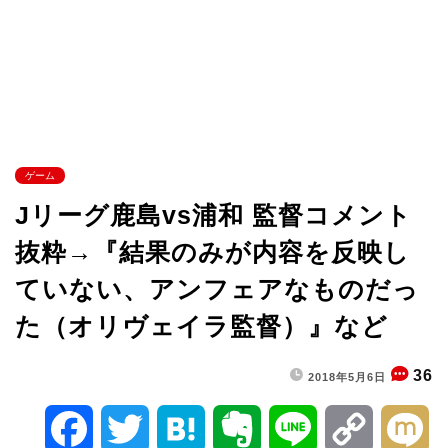
ゲーム
Jリーグ鹿島vs浦和 監督コメント
抜粋→『結果のみが内容を反映し
ていない、アンフェアなものだっ
た（オリヴェイラ監督）』など
36
2018年5月6日
F
T
H
E
L
C
M