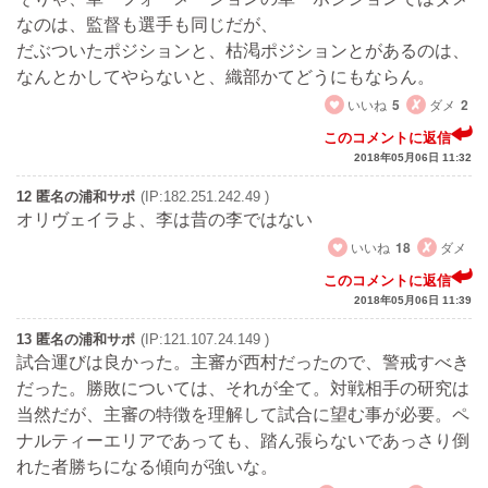
なのは、監督も選手も同じだが、
だぶついたポジションと、枯渇ポジションとがあるのは、
なんとかしてやらないと、織部かてどうにもならん。
いいね
5
ダメ
2
このコメントに返信
2018年05月06日 11:32
12 匿名の浦和サポ
(IP:182.251.242.49 )
オリヴェイラよ、李は昔の李ではない
いいね
18
ダメ
このコメントに返信
2018年05月06日 11:39
13 匿名の浦和サポ
(IP:121.107.24.149 )
試合運びは良かった。主審が西村だったので、警戒すべき
だった。勝敗については、それが全て。対戦相手の研究は
当然だが、主審の特徴を理解して試合に望む事が必要。ペ
ナルティーエリアであっても、踏ん張らないであっさり倒
れた者勝ちになる傾向が強いな。