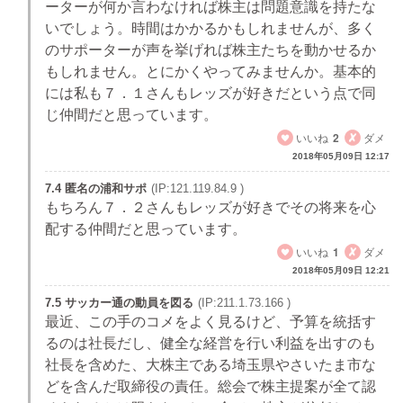
ーターが何か言わなければ株主は問題意識を持たな
いでしょう。時間はかかるかもしれませんが、多く
のサポーターが声を挙げれば株主たちを動かせるか
もしれません。とにかくやってみませんか。基本的
には私も７．１さんもレッズが好きだという点で同
じ仲間だと思っています。
いいね
2
ダメ
2018年05月09日 12:17
7.4 匿名の浦和サポ
(IP:121.119.84.9 )
もちろん７．２さんもレッズが好きでその将来を心
配する仲間だと思っています。
いいね
1
ダメ
2018年05月09日 12:21
7.5 サッカー通の動員を図る
(IP:211.1.73.166 )
最近、この手のコメをよく見るけど、予算を統括す
るのは社長だし、健全な経営を行い利益を出すのも
社長を含めた、大株主である埼玉県やさいたま市な
どを含んだ取締役の責任。総会で株主提案が全て認