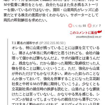
Ｍや監督に責任をとらせ、自分たちはまた生き残るストーリ
ーを描いているのではないか。淵田・山道両氏がレッズに必
要だとする株主の意図が全くわからない。サポーターとして
両氏の即刻解任を求めたい。
いいね
55
ダメ
7
このコメントに返信
2018年05月06日 09:27
7.1 匿名の浦和サポ
(IP:202.215.80.50 )
オレも、特に山道が残っていることには腹を立てている
し、堀さんが本当に気の毒だと思うけれども、会社の論
理って儲かれば勝ちなんだよ。サポの論理とは違うんだ
よ、残念ながら。だから儲かった期間に取締役だった人
物を切ることは難しいということ。ただ、強化から山道
が外れただけでもかなり大きい。終わった奴らのことな
んか放っておいて、強化を所掌することになった立花副
社長と中村ＧＭの手腕に期待していこうよ。少なくとも
立花副社長の就任時の挨拶を読むと、山道のような腑抜
けたことは言っていないし、かなりやる気を感じる。シ
ーズンが始まってしまってからの就任だから選手につい
ては大きく動かせないけれど、オリヴェイラという日本