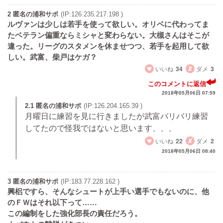
2 匿名の浦和サポ
(IP:126.235.217.198 )
ルヴァンは少しは若手を使って欲しい。オリベに代わってま
たベテラン偏重ならミシャと変わらない。大槻さんはそこが
違った。リーグのスタメンを休ませつつ、若手を起用して欲
しい。武富、柴戸はケガ？
いいね
34
ダメ
3
このコメントに返信
2018年05月06日 07:59
2.1 匿名の浦和サポ
(IP:126.204.165.39 )
月曜日に練習を見に行きましたが武富バリバリ練習
してたので怪我ではないと思います、、、
いいね
22
ダメ
2
2018年05月06日 08:40
3 匿名の浦和サポ
(IP:183.77.228.162 )
興梠ですら、そんなシュートが上手い選手でもないのに、他
のＦＷはそれ以下って……
この編制をした強化部長の責任だろう。