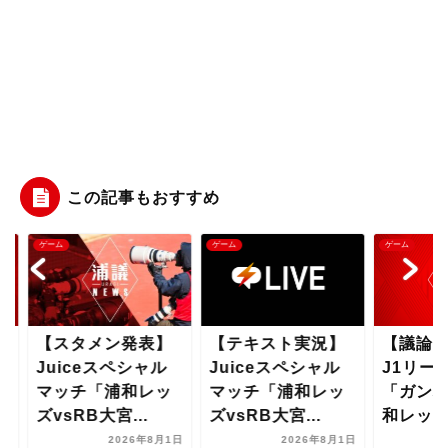
この記事もおすすめ
ム
ゲーム
ゲーム
スタメン発表】
【テキスト実況】
【議論はコチラ
uiceスペシャル
Juiceスペシャル
J1リーグ第1節
ッチ「浦和レッ
マッチ「浦和レッ
「ガンバ大阪vs
vsRB大宮...
ズvsRB大宮...
和レッズ」
2026年8月1日
2026年8月1日
2026年8