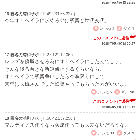
2018年05月06日 21:15
16 匿名の浦和サポ
(IP:49.239.65.227 )
今年オリベイラに求めるのは残留と世代交代。
いいね
2
ダメ
1
このコメントに返信
2018年05月07日 00:57
17 匿名の浦和サポ
(IP:27.121.12.36 )
レッズを優勝させる為にオリベイラにしたんでしょ。
そんな後ろ向きな軌道修正するくらいなら、
オリベイラで残留争いしたら今季限りにして、
来季は大槻さんでまた監督やってもらった方がいいよ。
いいね
2
ダメ
10
このコメントに返信
2018年05月07日 03:42
18 匿名の浦和サポ
(IP:60.42.237.250 )
マルティノス使うなら荻原使っても大差ないだろうな。
いいね
11
ダメ
1