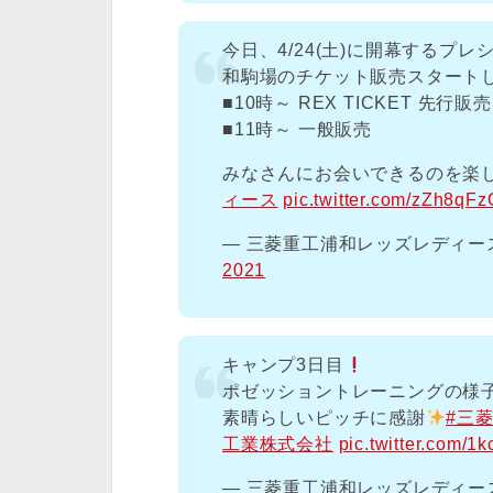
今日、4/24(土)に開幕するプ
和駒場のチケット販売スタート
■10時～ REX TICKET 先行販売
■11時～ 一般販売
みなさんにお会いできるのを楽
ィース
pic.twitter.com/zZh8qF
— 三菱重工浦和レッズレディースオ
2021
キャンプ3日目
ポゼッショントレーニングの様
素晴らしいピッチに感謝
#三
工業株式会社
pic.twitter.com/
— 三菱重工浦和レッズレディースオ