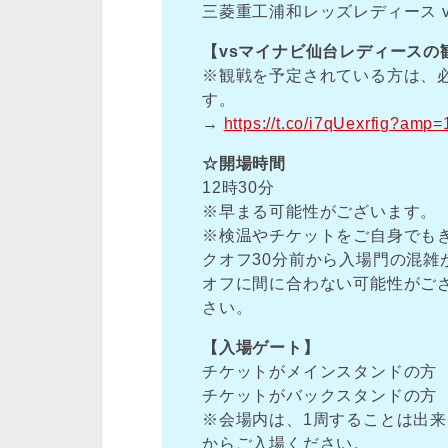
三菱重工浦和レッズレディース 
【vsマイナビ仙台レディースの
※観戦を予定されている方は、
す。
→
https://t.co/i7qUexrfig?amp=
☆開場時間
12時30分
※早まる可能性がございます。
※検温やチケットをご自身でも
クオフ30分前から入場門の混
オフに間に合わない可能性がご
さい。
【入場ゲート】
チケットがメインスタンドの方
チケットがバックスタンドの方
※会場内は、1周することは出
からご入場ください。