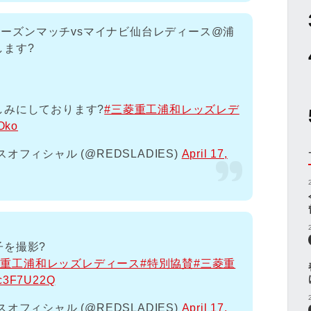
レシーズンマッチvsマイナビ仙台レディース@浦
します?
しみにしております?
#三菱重工浦和レッズレデ
zOko
フィシャル (@REDSLADIES)
April 17,
子を撮影?
菱重工浦和レッズレディース
#特別協賛
#三菱重
1kc3F7U22Q
フィシャル (@REDSLADIES)
April 17,