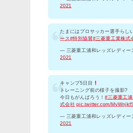
2021
たまにはプロサッカー選手らし
ース
#特別協賛
#三菱重工業株式
— 三菱重工浦和レッズレディースオ
2021
キャンプ5日目
トレーニング前の様子を撮影?
今日もがんばろう！
#三菱重工
式会社
pic.twitter.com/MvWnjk
— 三菱重工浦和レッズレディースオ
2021