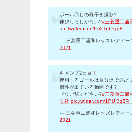
ボール回しの様子を撮影?
伸びしろしかない?
#三菱重工浦
pic.twitter.com/Fn2TqQsjpE
— 三菱重工浦和レッズレディースオ
2021
キャンプ2日目
使用するゴールは自分達で運びま
個性が出ている動画です?
ぜひご覧ください?
#三菱重工浦
会社
pic.twitter.com/1PUi2q5R
— 三菱重工浦和レッズレディースオ
2021