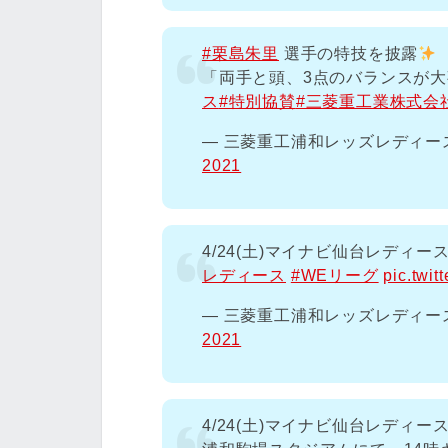
#栗島朱里
選手の特技を披露
「両手と頭、3点のバランスが大事
ス
#特別協賛
#三菱重工業株式会
— 三菱重工浦和レッズレディースオ
2021
4/24(土)マイナビ仙台レディー
レディース
#WEリーグ
pic.twi
— 三菱重工浦和レッズレディースオ
2021
4/24(土)マイナビ仙台レディ