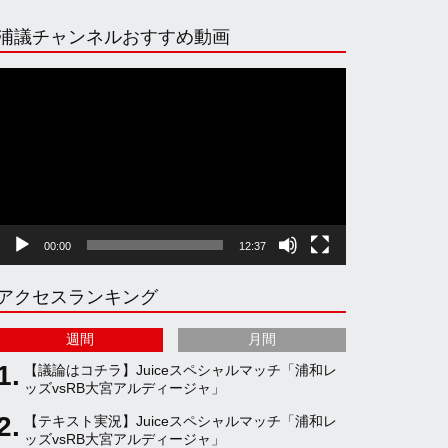
n
i
o
e
浦議チャンネルおすすめ動画
s
k
u
e
動
画
プ
t
T
T
d
レ
ー
ヤ
a
o
u
ー
00:00
12:37
g
k
b
アクセスランキング
r
e
週間
月間
a
C
【議論はコチラ】Juiceスペシャルマッチ「浦和レ
ッズvsRB大宮アルディージャ」
【テキスト実況】Juiceスペシャルマッチ「浦和レ
m
h
ッズvsRB大宮アルディージャ」