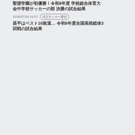
聖望学園が初優勝！令和8年度 学校総合体育大
会中学校サッカーの部 決勝の試合結果
2026/07/28 16:57
埼玉サッカー通信
昌平はベスト16敗退… 令和8年度全国高校総体3
回戦の試合結果