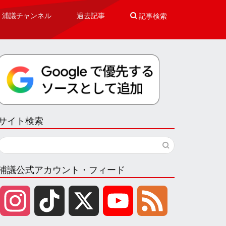
浦議チャンネル
過去記事

記事検索
サイト検索
浦議公式アカウント・フィード
I
T
X
Y
F