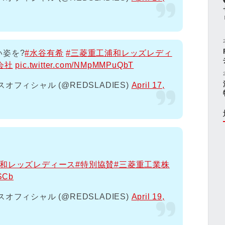
い姿を?
#水谷有希
#三菱重工浦和レッズレディ
会社
pic.twitter.com/NMpMMPuQbT
フィシャル (@REDSLADIES)
April 17,
浦和レッズレディース
#特別協賛
#三菱重工業株
fSCb
フィシャル (@REDSLADIES)
April 19,