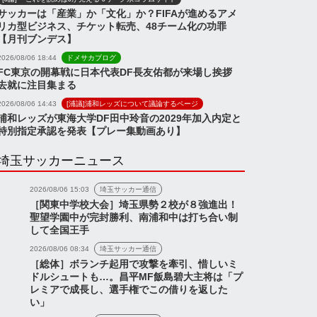
サッカーは「産業」か「文化」か？FIFAが進めるアメ
リカ型ビジネス、チケット転売、48チーム化の功罪
【月刊ブンデス】
2026/08/06 18:44
ドメサカブログ
FC東京の開幕戦に日本代表DF長友佑都が来場し挨拶
去就に注目集まる
2026/08/06 14:43
[浦議]浦和レッズについて議論するページ
浦和レッズが東海大学DF田中玲音の2029年加入内定と
特別指定承認を発表【プレー集動画あり】
埼玉サッカーニュース
2026/08/06 15:03
埼玉サッカー通信
［関東中学校大会］埼玉県勢２校が８強進出！
聖望学園中が完封勝利、南浦和中は打ち合い制
して全国王手
2026/08/06 08:34
埼玉サッカー通信
［総体］ボランチ起用で攻撃を牽引、惜しいミ
ドルシュートも…。昌平MF飯島碧大主将は「プ
レミアで成長し、選手権でこの借りを返した
い」