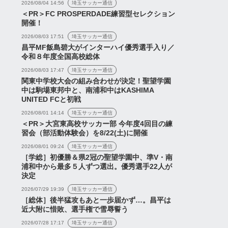
2026/08/04 14:56
埼玉サッカー通信
＜PR＞FC PROSPERDADE練習型セレクション
開催！
2026/08/03 17:51
埼玉サッカー通信
昌平MF飯島碧大がインターハイ優秀選手入り／
令和８年度全国高校総体
2026/08/03 17:47
埼玉サッカー通信
関東中学校大会の組み合わせが決定！聖望学園
中は駒場東邦中と、南浦和中はKASHIMA
UNITED FCと初戦
2026/08/01 14:14
埼玉サッカー通信
＜PR＞大宮東高校サッカー部 今年度4回目の練
習会（部活動体験会）を8/22(土)に開催
2026/08/01 09:24
埼玉サッカー通信
［学総］初優勝＆県2冠の聖望学園中、準V・南
浦和中から最多５人ずつ選出。優秀選手22人が
決定
2026/07/29 19:39
埼玉サッカー通信
［総体］後半猛攻もあと一歩届かず…。昌平は
近大附に惜敗、選手権で雪辱誓う
2026/07/28 17:17
埼玉サッカー通信