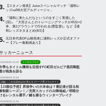
【スタメン発表】Juiceスペシャルマッチ「浦和レ
a
ッズvsRB大宮アルディージャ」
『浦和に来たんだなというのをすごく実感した
(笹)』『大宮さんとのトレーニングマッチが45分×2
n
本、第2グラウンドで行われる(曺監督)』など【浦
和レッズネタまとめ(8/2)】
n
元日本代表DF山根視来に浦和レッズが正式オファ
ー【プレー集動画あり】
サッカーニュース
e
2026/08/06 23:56
ドメサカブログ
l
今季もタイトル獲得を目指すFC町田ゼルビア黒田剛監
督が抱負を語る
2026/08/06 22:00
[J論] – これを読めばJが見える Jリーグ系コラムサイト
【J3順位予想】昇格争いの大本命は？番記者が語る秋
春制新シーズン！／充実スカッドのJ2降格組／明暗分
けるレンタル選手／鍵を握るウィンターブレイク
2026/08/06 21:00
[J論] – これを読めばJが見える Jリーグ系コラムサイト