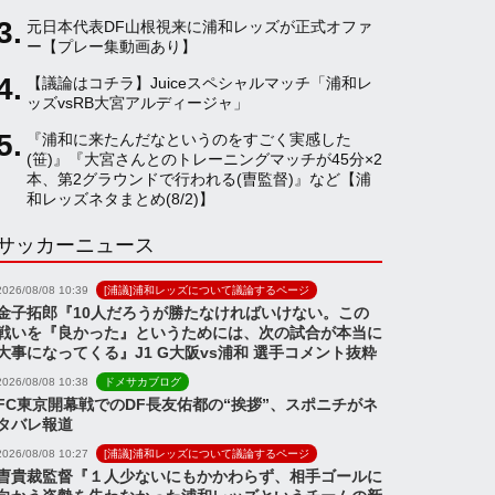
元日本代表DF山根視来に浦和レッズが正式オファ
a
ー【プレー集動画あり】
【議論はコチラ】Juiceスペシャルマッチ「浦和レ
ッズvsRB大宮アルディージャ」
n
『浦和に来たんだなというのをすごく実感した
(笹)』『大宮さんとのトレーニングマッチが45分×2
n
本、第2グラウンドで行われる(曺監督)』など【浦
和レッズネタまとめ(8/2)】
サッカーニュース
e
2026/08/08 10:39
[浦議]浦和レッズについて議論するページ
l
金子拓郎『10人だろうが勝たなければいけない。この
戦いを『良かった』というためには、次の試合が本当に
大事になってくる』J1 G大阪vs浦和 選手コメント抜粋
2026/08/08 10:38
ドメサカブログ
FC東京開幕戦でのDF長友佑都の“挨拶”、スポニチがネ
タバレ報道
2026/08/08 10:27
[浦議]浦和レッズについて議論するページ
曺貴裁監督『１人少ないにもかかわらず、相手ゴールに