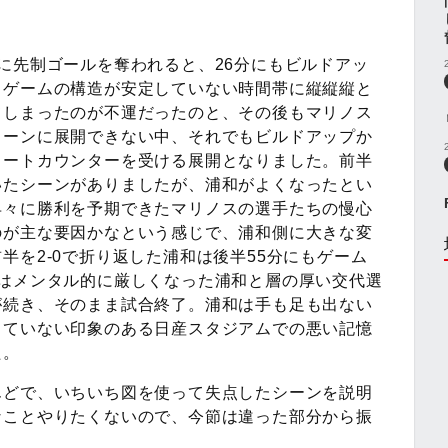
に先制ゴールを奪われると、26分にもビルドアッ
、ゲームの構造が安定していない時間帯に縦縦縦と
てしまったのが不運だったのと、その後もマリノス
リーンに展開できない中、それでもビルドアップか
ョートカウンターを受ける展開となりました。前半
いたシーンがありましたが、浦和がよくなったとい
早々に勝利を予期できたマリノスの選手たちの慢心
のが主な要因かなという感じで、浦和側に大きな変
半を2-0で折り返した浦和は後半55分にもゲーム
後はメンタル的に厳しくなった浦和と層の厚い交代選
が続き、そのまま試合終了。浦和は手も足も出ない
きていない印象のある日産スタジアムでの悪い記憶
た。
んどで、いちいち図を使って失点したシーンを説明
なことやりたくないので、今節は違った部分から振