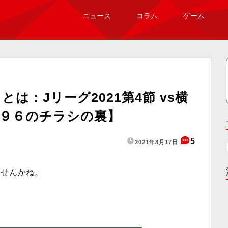
ニュース
コラム
ゲーム
は：Jリーグ2021第4節 vs横
【９６のチラシの裏】
5
2021年3月17日
ませんかね。