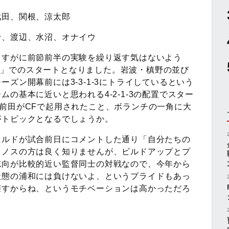
武田、関根、涼太郎
野、渡辺、水沼、オナイウ
さすがに前節前半の実験を繰り返す気はないよう
基本形」でのスタートとなりました。岩波・槙野の並び
ズン開幕前には3-3-1-3にトライしているという
の基本に近いと思われる4-2-1-3の配置でスター
前田がCFで起用されたこと、ボランチの一角に大
がトピックとなるでしょうか。
カルドが試合前日にコメントした通り「自分たちの
リノスの方は良く知りませんが、ビルドアップとプ
志向が比較的近い監督同士の対戦なので、今年から
状態の浦和には負けないよ、というプライドもあっ
壊すからね、というモチベーションは高かっただろ