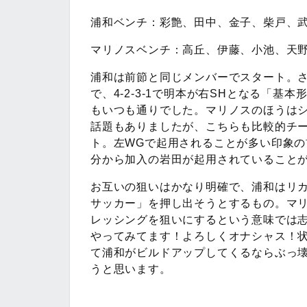
浦和ベンチ：彩艶、田中、金子、柴戸、
マリノスベンチ：高丘、伊藤、小池、天
浦和は前節と同じメンバーでスタート。
で、4-2-3-1で明本が右SHとなる「
もいつも通りでした。マリノスのほうはシー
話題もありましたが、こちらも比較的チーム
ト。左WGで起用されることが多い印象の
分から加入の岩田が起用されていること
お互いの狙いはかなり明確で、浦和はリ
サッカー」を押し出そうとするもの。マ
レッシングを狙いにするという意味では
やってみてます！よろしくオナシャス！
て浦和がビルドアップしてくるならぶっ
うと思います。