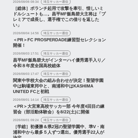
2026/08/06 08:34
埼玉サッカー通信
［総体］ボランチ起用で攻撃を牽引、惜しいミ
ドルシュートも…。昌平MF飯島碧大主将は「プ
レミアで成長し、選手権でこの借りを返した
い」
2026/08/04 14:56
埼玉サッカー通信
＜PR＞FC PROSPERDADE練習型セレクション
開催！
2026/08/03 17:51
埼玉サッカー通信
昌平MF飯島碧大がインターハイ優秀選手入り／
令和８年度全国高校総体
2026/08/03 17:47
埼玉サッカー通信
関東中学校大会の組み合わせが決定！聖望学園
中は駒場東邦中と、南浦和中はKASHIMA
UNITED FCと初戦
2026/08/01 14:14
埼玉サッカー通信
＜PR＞大宮東高校サッカー部 今年度4回目の練
習会（部活動体験会）を8/22(土)に開催
2026/08/01 09:24
埼玉サッカー通信
［学総］初優勝＆県2冠の聖望学園中、準V・南
浦和中から最多５人ずつ選出。優秀選手22人が
決定