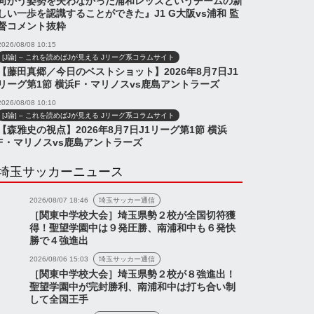
向かう姿勢を失わなかった浦和レッズというチームの新
しい一歩を認識することができた』J1 G大阪vs浦和 監
督コメント抜粋
2026/08/08 10:15
[J論] – これを読めばJが見える Jリーグ系コラムサイト
【藤田真郷／今日のベストショット】2026年8月7日J1
リーグ第1節 横浜F・マリノスvs鹿島アントラーズ
2026/08/08 10:10
[J論] – これを読めばJが見える Jリーグ系コラムサイト
【森雅史の視点】2026年8月7日J1リーグ第1節 横浜
F・マリノスvs鹿島アントラーズ
埼玉サッカーニュース
2026/08/07 18:46
埼玉サッカー通信
［関東中学校大会］埼玉県勢２校が全国切符獲
得！聖望学園中は９発圧勝、南浦和中も６発快
勝で４強進出
2026/08/06 15:03
埼玉サッカー通信
［関東中学校大会］埼玉県勢２校が８強進出！
聖望学園中が完封勝利、南浦和中は打ち合い制
して全国王手