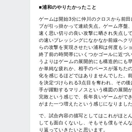
■浦和のやりたかったこと
ゲームは開始3分に仲川のクロスから前田
プが引っ掛かって連続失点。ゲーム序盤
速く思い切りの良い攻撃に晒され失点し
の速いプレッシングになかなか前線へク
らの攻撃を実現させたい浦和は何度もシ
終了前の時間帯にいくつかゴールに近づ
うよりはゲームの展開的にも構造的にも
か単純な疲れか、相手のペースが落ちた
化を感じるほどではありませんでした。前
を決定づけられる3点目を奪われ、その
手が躍動するマリノスという構図の展開
完敗という感じで、長年良いゲームがで
がまた一つ増えたという感じになりまし
で、試合内容の描写としてはこれがほと
しても面白くないし、そもそも僕もそん
り返っていきたいと思います。