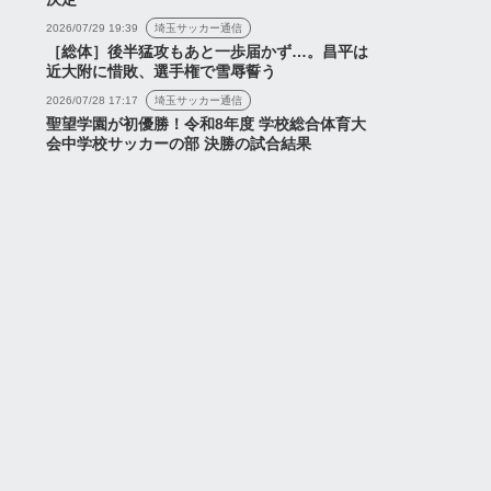
2026/07/29 19:39
埼玉サッカー通信
［総体］後半猛攻もあと一歩届かず…。昌平は
近大附に惜敗、選手権で雪辱誓う
2026/07/28 17:17
埼玉サッカー通信
聖望学園が初優勝！令和8年度 学校総合体育大
会中学校サッカーの部 決勝の試合結果