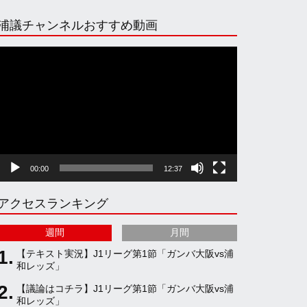
n
i
o
e
浦議チャンネルおすすめ動画
s
k
u
e
動
画
プ
t
T
T
d
レ
ー
ヤ
a
o
u
ー
00:00
12:37
g
k
b
アクセスランキング
r
e
週間
月間
a
C
【テキスト実況】J1リーグ第1節「ガンバ大阪vs浦
和レッズ」
【議論はコチラ】J1リーグ第1節「ガンバ大阪vs浦
m
h
和レッズ」