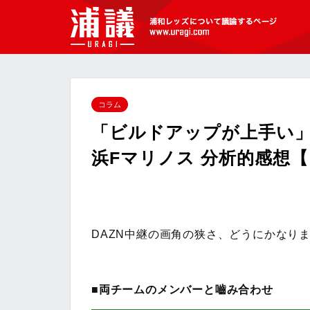
[浦議]浦和レッズについて議論するペ
ージ
コラム
「ビルドアップが上手い」と
浜Fマリノス 分析的感想
DAZN中継の画角の狭さ、どうにかなり
■両チームのメンバーと嚙み合わせ