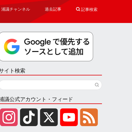
浦議チャンネル
過去記事

記事検索
サイト検索
浦議公式アカウント・フィード
I
T
X
Y
F