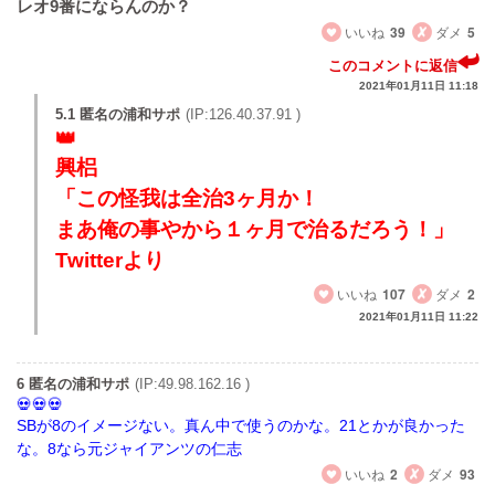
レオ9番にならんのか？
いいね
39
ダメ
5
このコメントに返信
2021年01月11日 11:18
5.1 匿名の浦和サポ
(IP:126.40.37.91 )
興梠
「この怪我は全治3ヶ月か！
まあ俺の事やから１ヶ月で治るだろう！」
Twitterより
いいね
107
ダメ
2
2021年01月11日 11:22
6 匿名の浦和サポ
(IP:49.98.162.16 )
SBが8のイメージない。真ん中で使うのかな。21とかが良かった
な。8なら元ジャイアンツの仁志
いいね
2
ダメ
93