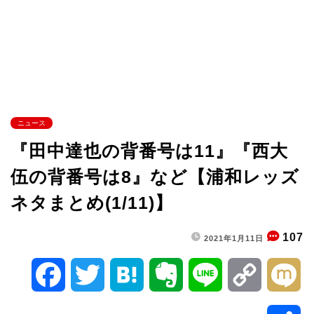
ニュース
『田中達也の背番号は11』『西大
伍の背番号は8』など【浦和レッズ
ネタまとめ(1/11)】
107
2021年1月11日
F
T
H
E
L
C
M
a
w
a
v
i
o
i