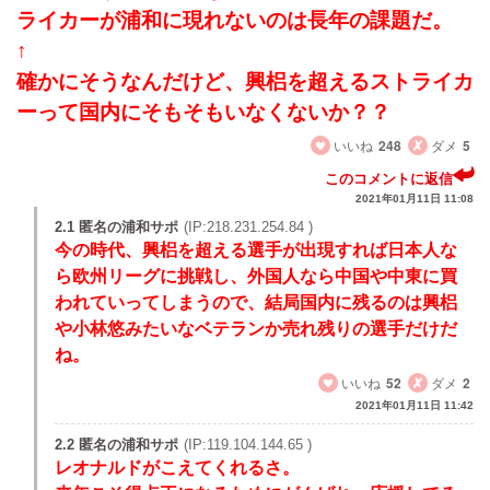
ライカーが浦和に現れないのは長年の課題だ。
↑
確かにそうなんだけど、興梠を超えるストライカ
ーって国内にそもそもいなくないか？？
いいね
248
ダメ
5
このコメントに返信
2021年01月11日 11:08
2.1 匿名の浦和サポ
(IP:218.231.254.84 )
今の時代、興梠を超える選手が出現すれば日本人な
ら欧州リーグに挑戦し、外国人なら中国や中東に買
われていってしまうので、結局国内に残るのは興梠
や小林悠みたいなベテランか売れ残りの選手だけだ
ね。
いいね
52
ダメ
2
2021年01月11日 11:42
2.2 匿名の浦和サポ
(IP:119.104.144.65 )
レオナルドがこえてくれるさ。