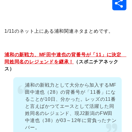
共
c
i
t
e
n
p
x
有
e
t
e
r
e
y
i
1/11のネット上にある浦和関連ネタまとめです。
b
t
n
n
L
o
e
a
o
i
浦和の新戦力、MF田中達也の背番号が「11」に決定
同姓同名のレジェンドを継承！
（スポニチアネック
o
r
t
n
ス）
k
e
k
浦和の新戦力として大分から加入するMF
田中達也（28）の背番号が「11番」にな
ることが10日、分かった。レッズの11番
と言えばかつてエースとして活躍した同
姓同名のレジェンド、現J2新潟のFW田
中達也（38）が03～12年に背負ったナン
バー。