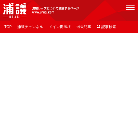
[浦議]浦和レッズについて議論するページ
TOP
浦議チャンネル
メイン掲示板
過去記事

記事検索