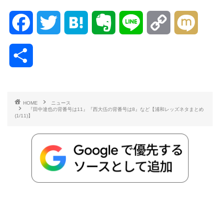
F
T
H
E
L
C
M
a
w
a
v
i
o
i
共
c
i
t
e
n
p
x
有
e
t
e
r
e
y
i
HOME
ニュース
『田中達也の背番号は11』『西大伍の背番号は8』など【浦和レッズネタまとめ
b
t
n
n
L
(1/11)】
o
e
a
o
i
o
r
t
n
k
e
k