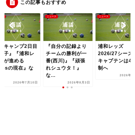
この記事もおすすめ
ース
ニュース
ニュース
夏キャンプ2日目
『自分の記録より
浦和レッズ
様子』『浦和レ
チームの勝利が一
2026/27シーズ
ズが進める
番(西川)』『頑張
キャプテンは4
DGsの現在』な
れシュウタ！』
制へ
..
な...
2026年8
2026年7月10日
2026年8月3日