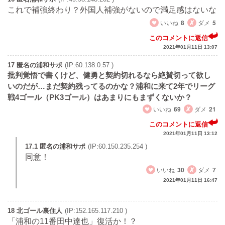
これで補強終わり？外国人補強がないので満足感はないな
いいね
8
ダメ
5
このコメントに返信
2021年01月11日 13:07
17 匿名の浦和サポ
(IP:60.138.0.57 )
批判覚悟で書くけど、健勇と契約切れるなら絶賛切って欲し
いのだが…まだ契約残ってるのかな？浦和に来て2年でリーグ
戦4ゴール（PK3ゴール）はあまりにもまずくないか？
いいね
69
ダメ
21
このコメントに返信
2021年01月11日 13:12
17.1 匿名の浦和サポ
(IP:60.150.235.254 )
同意！
いいね
30
ダメ
7
2021年01月11日 16:47
18 北ゴール裏住人
(IP:152.165.117.210 )
「浦和の11番田中達也」復活か！？