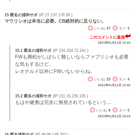
15 匿名の浦和サポ
(IP:27.137.178.58 )
マウリシオは本当に必要。CB絶対的に足りない。
いいね
37
ダメ
3
このコメントに返信
2021年01月11日 12:43
15.1 匿名の浦和サポ
(IP:210.224.72.241 )
FWも興梠がしばらく難しいならファブリシオも必要
な気もするけど。
レオナルド以外にFWいないからね。
いいね
25
ダメ
4
2021年01月11日 13:02
15.2 匿名の浦和サポ
(IP:211.15.235.105 )
もはや健勇は完全に無視されているという…
いいね
8
ダメ
5
2021年01月11日 18:23
16 匿名浦和サポ
(IP:49.98.148.202 )