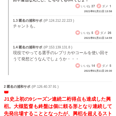
いいね
27
ダメ
1
2021年01月11日 13:58
1.3 匿名の浦和サポ
(IP:124.212.22.223 )
チャントも。
いいね
5
ダメ
26
2021年01月11日 14:59
1.4 匿名の浦和サポ
(IP:153.139.131.8 )
現役でやってる選手のレプリカやコールを使い回そ
うて発想どうなんでしょうか・・・
いいね
14
ダメ
5
2021年01月11日 20:30
2 匿名の浦和サポ
(IP:126.40.37.91 )
J1史上初の9シーズン連続二桁得点も達成した興
梠。大槻監督も終盤は個に頼る形となり連続して
先発出場することとなったが、興梠を超えるスト