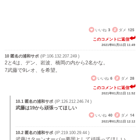
うなぎの名産地、成田に取られるし。
槙野智章と愉快な仲間たち。モットーは勝利より楽しくで
14位くらいかな。
いいね
3
ダメ
125
このコメントに返信
2021年01月11日 11:49
10 匿名の浦和サポ
(IP:106.132.207.249 )
2と4は、デン、岩波、橋岡の内から2名かな。
7武藤で9レオ、を希望。
いいね
6
ダメ
28
このコメントに返信
2021年01月11日 11:52
10.1 匿名の浦和サポ
(IP:126.212.246.74 )
武藤は19から頑張ってほしい
いいね
40
ダメ
14
2021年01月11日 12:12
10.2 匿名の浦和サポ
(IP:219.100.29.44 )
武藤はターンオーバー要因として頑張ってほしい