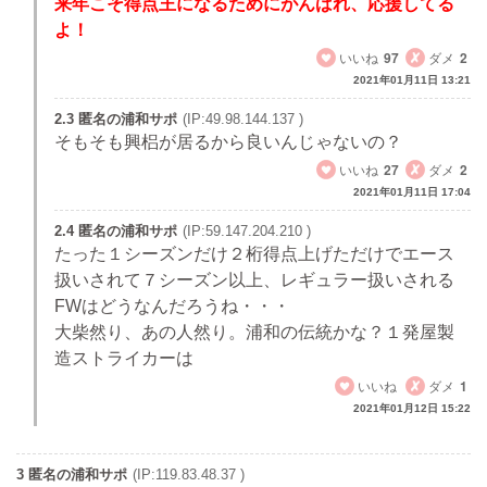
来年こそ得点王になるためにがんばれ、応援してる
よ！
いいね
97
ダメ
2
2021年01月11日 13:21
2.3 匿名の浦和サポ
(IP:49.98.144.137 )
そもそも興梠が居るから良いんじゃないの？
いいね
27
ダメ
2
2021年01月11日 17:04
2.4 匿名の浦和サポ
(IP:59.147.204.210 )
たった１シーズンだけ２桁得点上げただけでエース
扱いされて７シーズン以上、レギュラー扱いされる
FWはどうなんだろうね・・・
大柴然り、あの人然り。浦和の伝統かな？１発屋製
造ストライカーは
いいね
ダメ
1
2021年01月12日 15:22
3 匿名の浦和サポ
(IP:119.83.48.37 )