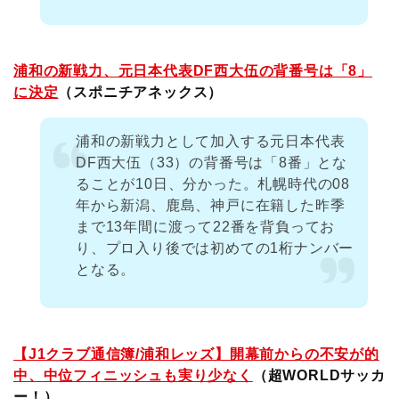
浦和の新戦力、元日本代表DF西大伍の背番号は「8」
に決定
（スポニチアネックス）
浦和の新戦力として加入する元日本代表
DF西大伍（33）の背番号は「8番」とな
ることが10日、分かった。札幌時代の08
年から新潟、鹿島、神戸に在籍した昨季
まで13年間に渡って22番を背負ってお
り、プロ入り後では初めての1桁ナンバー
となる。
【J1クラブ通信簿/浦和レッズ】開幕前からの不安が的
中、中位フィニッシュも実り少なく
（超WORLDサッカ
ー！）