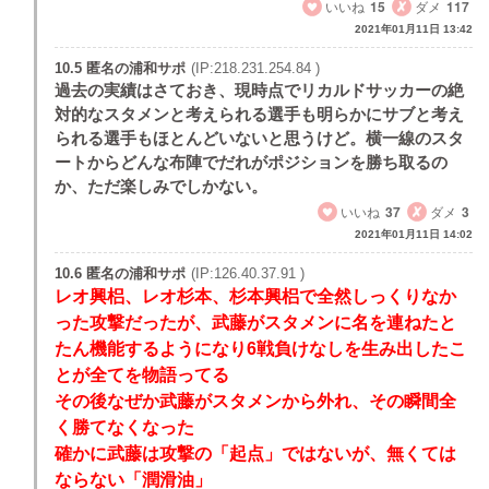
いいね
15
ダメ
117
2021年01月11日 13:42
10.5 匿名の浦和サポ
(IP:218.231.254.84 )
過去の実績はさておき、現時点でリカルドサッカーの絶
対的なスタメンと考えられる選手も明らかにサブと考え
られる選手もほとんどいないと思うけど。横一線のスタ
ートからどんな布陣でだれがポジションを勝ち取るの
か、ただ楽しみでしかない。
いいね
37
ダメ
3
2021年01月11日 14:02
10.6 匿名の浦和サポ
(IP:126.40.37.91 )
レオ興梠、レオ杉本、杉本興梠で全然しっくりなか
った攻撃だったが、武藤がスタメンに名を連ねたと
たん機能するようになり6戦負けなしを生み出したこ
とが全てを物語ってる
その後なぜか武藤がスタメンから外れ、その瞬間全
く勝てなくなった
確かに武藤は攻撃の「起点」ではないが、無くては
ならない「潤滑油」