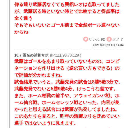
仰る通り武藤居なくても興梠レオは点取ってました
が、武藤居る時といない時とで比較すると得点率は
全く違う
そもそもいないとゴール前まで全然ボール運べない
からね
いいね
92
ダメ
7
2021年01月11日 14:04
10.7 匿名の浦和サポ
(IP:111.98.73.129 )
武藤はゴールをあまり取っていないものの、コンビ
ネーションを作り出せる（逆の言い方もできる）の
で評価が分かれますね。
試合結果でいうと、武藤先発の試合は8勝5敗3分で、
武藤先発でないと5勝9敗4分。けっこうな差です。
また、ホーム柏戦の前半や、アウェイガンバ戦、ホ
ーム仙台戦、ホームセレッソ戦といった、内容が良
かったと思える試合には武藤が先発してましたね。
このあたりを見ると、昨年の活躍ぶりを貶めていい
選手ではないように見えます。