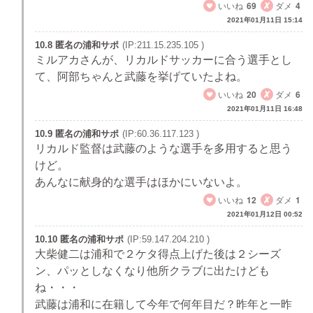
いいね
69
ダメ
4
2021年01月11日 15:14
10.8 匿名の浦和サポ
(IP:211.15.235.105 )
ミルアカさんが、リカルドサッカーに合う選手とし
て、阿部ちゃんと武藤を挙げていたよね。
いいね
20
ダメ
6
2021年01月11日 16:48
10.9 匿名の浦和サポ
(IP:60.36.117.123 )
リカルド監督は武藤のような選手を多用すると思う
けど。
あんなに献身的な選手はほかにいないよ。
いいね
12
ダメ
1
2021年01月12日 00:52
10.10 匿名の浦和サポ
(IP:59.147.204.210 )
大柴健二は浦和で２ケタ得点上げた後は２シーズ
ン、パッとしなくなり他所クラブに出たけども
ね・・・
武藤は浦和に在籍して今年で何年目だ？昨年と一昨