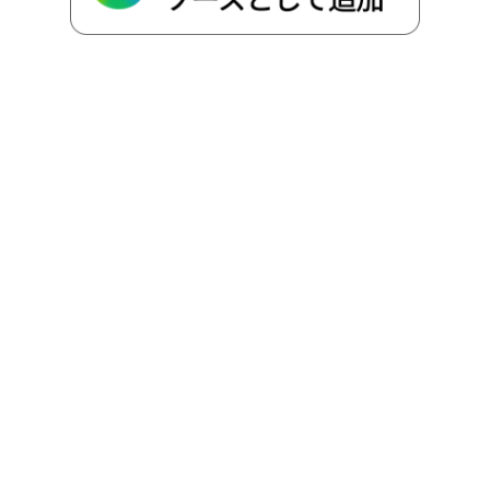
k
e
k