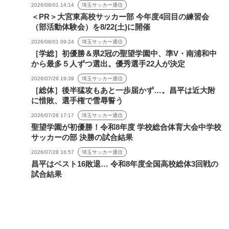
2026/08/01 14:14
埼玉サッカー通信
＜PR＞大宮東高校サッカー部 今年度4回目の練習会
（部活動体験会）を8/22(土)に開催
2026/08/01 09:24
埼玉サッカー通信
［学総］初優勝＆県2冠の聖望学園中、準V・南浦和中
から最多５人ずつ選出。優秀選手22人が決定
2026/07/29 19:39
埼玉サッカー通信
［総体］後半猛攻もあと一歩届かず…。昌平は近大附
に惜敗、選手権で雪辱誓う
2026/07/28 17:17
埼玉サッカー通信
聖望学園が初優勝！令和8年度 学校総合体育大会中学校
サッカーの部 決勝の試合結果
2026/07/28 16:57
埼玉サッカー通信
昌平はベスト16敗退… 令和8年度全国高校総体3回戦の
試合結果