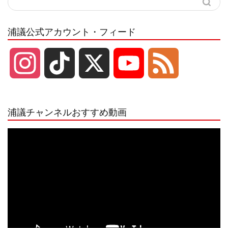
浦議公式アカウント・フィード
I
T
X
Y
F
n
i
o
e
浦議チャンネルおすすめ動画
s
k
u
e
動
画
プ
t
T
T
d
レ
ー
a
o
u
ヤ
ー
g
k
b