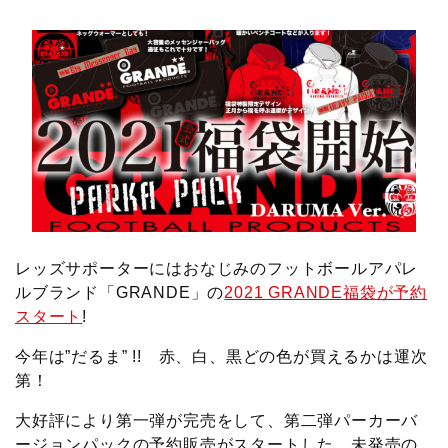
c
i
t
e
n
p
x
有
e
t
e
r
e
y
i
b
t
n
n
L
o
e
a
o
i
o
r
t
n
k
e
k
レッズサポーターにはおなじみのフットボールアパレ
ルブランド「GRANDE」の
2021 GRANDE福袋が予約
スタート
!
今年は”だるま” !! 赤、白、黒どの色が買えるかは運次
第！
大好評により第一弾が完売をして、第二弾パーカーバ
ージョンパックの予約販売がスタートした。未発売の