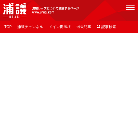
[浦議]浦和レッズについて議論するページ
TOP
浦議チャンネル
メイン掲示板
過去記事

記事検索