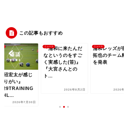
この記事もおすすめ
ース
ニュース
ニュース
浦和に来たんだ
浦和レッズが荻原
というのをすご
拓也のチーム離脱
実感した(笹)』
を発表
大宮さんとの
『水沼宏太が感
..
たやりがい』
『7.29TRAINI
2026年8月2日
2026年7月7日
HIGHL...
2026年7月