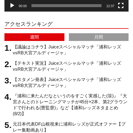
00:00
12:37
r
e
アクセスランキング
a
C
週間
月間
m
h
【議論はコチラ】Juiceスペシャルマッチ「浦和レッズ
vsRB大宮アルディージャ」
【テキスト実況】Juiceスペシャルマッチ「浦和レッズ
a
vsRB大宮アルディージャ」
【スタメン発表】Juiceスペシャルマッチ「浦和レッズ
n
vsRB大宮アルディージャ」
『浦和に来たんだなというのをすごく実感した(笹)』『大
n
宮さんとのトレーニングマッチが45分×2本、第2グラウン
ドで行われる(曺監督)』など【浦和レッズネタまとめ
(8/2)】
e
元日本代表DF山根視来に浦和レッズが正式オファー【プ
レー集動画あり】