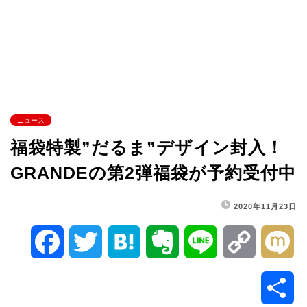
ニュース
福袋特製”だるま”デザイン封入！
GRANDEの第2弾福袋が予約受付中
2020年11月23日
F
T
H
E
L
C
M
a
w
a
v
i
o
i
共