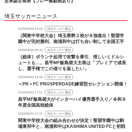
定承認を発表【プレー集動画あり】
埼玉サッカーニュース
2026/08/06 15:03
埼玉サッカー通信
［関東中学校大会］埼玉県勢２校が８強進出！聖望学
園中が完封勝利、南浦和中は打ち合い制して全国王手
2026/08/06 08:34
埼玉サッカー通信
［総体］ボランチ起用で攻撃を牽引、惜しいミドルシ
ュートも…。昌平MF飯島碧大主将は「プレミアで成長
し、選手権でこの借りを返したい」
2026/08/04 14:56
埼玉サッカー通信
＜PR＞FC PROSPERDADE練習型セレクション開催！
2026/08/03 17:51
埼玉サッカー通信
昌平MF飯島碧大がインターハイ優秀選手入り／令和８
年度全国高校総体
2026/08/03 17:47
埼玉サッカー通信
関東中学校大会の組み合わせが決定！聖望学園中は駒
場東邦中と、南浦和中はKASHIMA UNITED FCと初戦