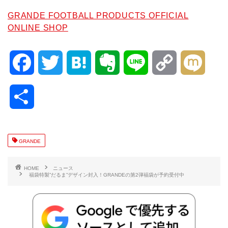
GRANDE FOOTBALL PRODUCTS OFFICIAL
ONLINE SHOP
F
T
H
E
L
C
M
a
w
a
v
i
o
i
共
c
i
t
e
n
p
x
有
e
t
e
r
e
y
i
GRANDE
b
t
n
n
L
HOME
ニュース
福袋特製”だるま”デザイン封入！GRANDEの第2弾福袋が予約受付中
o
e
a
o
i
o
r
t
n