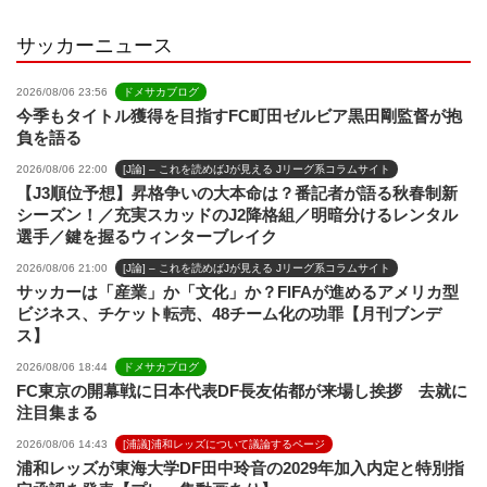
l
サッカーニュース
2026/08/06 23:56
ドメサカブログ
今季もタイトル獲得を目指すFC町田ゼルビア黒田剛監督が抱
負を語る
2026/08/06 22:00
[J論] – これを読めばJが見える Jリーグ系コラムサイト
【J3順位予想】昇格争いの大本命は？番記者が語る秋春制新
シーズン！／充実スカッドのJ2降格組／明暗分けるレンタル
選手／鍵を握るウィンターブレイク
2026/08/06 21:00
[J論] – これを読めばJが見える Jリーグ系コラムサイト
サッカーは「産業」か「文化」か？FIFAが進めるアメリカ型
ビジネス、チケット転売、48チーム化の功罪【月刊ブンデ
ス】
2026/08/06 18:44
ドメサカブログ
FC東京の開幕戦に日本代表DF長友佑都が来場し挨拶 去就に
注目集まる
2026/08/06 14:43
[浦議]浦和レッズについて議論するページ
浦和レッズが東海大学DF田中玲音の2029年加入内定と特別指