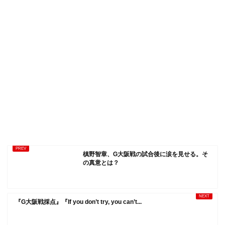
槙野智章、G大阪戦の試合後に涙を見せる。そ
の真意とは？
『G大阪戦採点』『If you don’t try, you can’t...