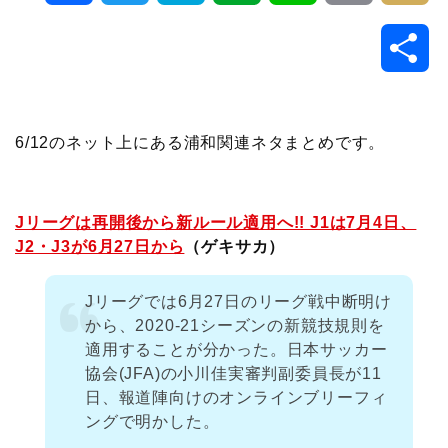
a
w
a
v
i
o
i
共
c
i
t
e
n
p
x
有
e
t
e
r
e
y
i
6/12のネット上にある浦和関連ネタまとめです。
b
t
n
n
L
o
e
a
o
i
Jリーグは再開後から新ルール適用へ!! J1は7月4日、
J2・J3が6月27日から
（ゲキサカ）
o
r
t
n
Jリーグでは6月27日のリーグ戦中断明け
k
e
k
から、2020-21シーズンの新競技規則を
適用することが分かった。日本サッカー
協会(JFA)の小川佳実審判副委員長が11
日、報道陣向けのオンラインブリーフィ
ングで明かした。