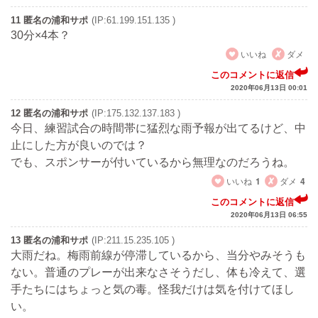
11 匿名の浦和サポ
(IP:61.199.151.135 )
30分×4本？
いいね
ダメ
このコメントに返信
2020年06月13日 00:01
12 匿名の浦和サポ
(IP:175.132.137.183 )
今日、練習試合の時間帯に猛烈な雨予報が出てるけど、中
止にした方が良いのでは？
でも、スポンサーが付いているから無理なのだろうね。
いいね
1
ダメ
4
このコメントに返信
2020年06月13日 06:55
13 匿名の浦和サポ
(IP:211.15.235.105 )
大雨だね。梅雨前線が停滞しているから、当分やみそうも
ない。普通のプレーが出来なさそうだし、体も冷えて、選
手たちにはちょっと気の毒。怪我だけは気を付けてほし
い。