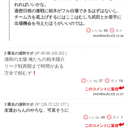
れればいいかな。
過密日程の連戦に柏木がフル出場できるはずはないし、
チーム力を底上げするにはここはむしろ武田とか若手に
出場機会を与えたほうがいいのでは。
いいね
38
ダメ
2020年06月12日 13:28
2 匿名の浦和サポ
(IP:49.98.158.252 )
浦和の太陽 俺たちの柏木陽介
リーグ戦再開まで時間がある
万全で頼むぞ
いいね
37
ダメ
18
このコメントに返信
2020年06月12日 11:27
3 匿名の浦和サポ
(IP:126.72.122.177 )
友達おらんのやろな、可哀そうに
いいね
49
ダメ
1
このコメントに返信