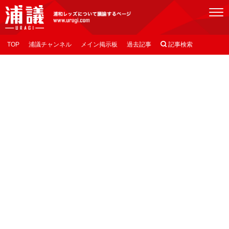
[浦議]浦和レッズについて議論するページ
TOP
浦議チャンネル
メイン掲示板
過去記事

記事検索