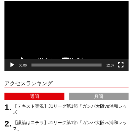
動
画
プ
t
T
T
d
レ
ー
a
o
u
ヤ
ー
g
k
b
00:00
12:37
r
e
アクセスランキング
a
C
週間
月間
m
h
【テキスト実況】J1リーグ第1節「ガンバ大阪vs浦和レッ
ズ」
【議論はコチラ】J1リーグ第1節「ガンバ大阪vs浦和レッ
a
ズ」