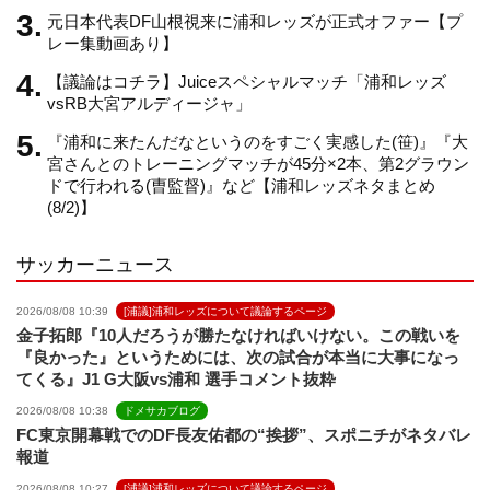
元日本代表DF山根視来に浦和レッズが正式オファー【プ
n
レー集動画あり】
【議論はコチラ】Juiceスペシャルマッチ「浦和レッズ
n
vsRB大宮アルディージャ」
『浦和に来たんだなというのをすごく実感した(笹)』『大
e
宮さんとのトレーニングマッチが45分×2本、第2グラウン
ドで行われる(曺監督)』など【浦和レッズネタまとめ
(8/2)】
l
サッカーニュース
2026/08/08 10:39
[浦議]浦和レッズについて議論するページ
金子拓郎『10人だろうが勝たなければいけない。この戦いを
『良かった』というためには、次の試合が本当に大事になっ
てくる』J1 G大阪vs浦和 選手コメント抜粋
2026/08/08 10:38
ドメサカブログ
FC東京開幕戦でのDF長友佑都の“挨拶”、スポニチがネタバレ
報道
2026/08/08 10:27
[浦議]浦和レッズについて議論するページ