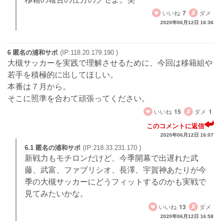
いいね
7
ダメ
2020年06月12日 16:36
6 匿名の浦和サポ
(IP:118.20.179.190 )
大槻サッカーを実践で理解させるために、今回は移籍組や
若手を積極的に出してほしい。
本番は７月から。
そこに照準を合わて頑張ってください。
いいね
15
ダメ
1
このコメントに返信
2020年06月12日 16:07
6.1 匿名の浦和サポ
(IP:218.33.231.170 )
新戦力もモチロンだけど、今季開幕で出遅れた武
藤、武富、ファブリシオ、長澤、宇賀神あたりが今
季の大槻サッカーにどうフィットするのかも実戦で
見てみたいかな。
いいね
13
ダメ
2020年06月12日 16:58