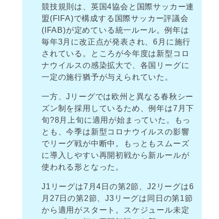
競技規則は、英国4協会と国際サッカー連
盟(FIFA)で構成する国際サッカー評議会
(IFAB)が定めている統一ルール。例年は
毎年3月に改正点が発表され、6月に施行
されている。ところが今年度は新型コロ
ナウイルスの感染拡大で、各国リーグに
一定の施行猶予が与えられていた。
一方、Jリーグでは欧州と異なる春秋シー
ズン制を採用しているため、例年は7月下
旬?8月上旬に適用が始まっていた。もっ
とも、今季は新型コロナウイルスの影響
でリーグ戦が中断中。もっともスムーズ
に導入しやすい再開初戦から新ルールが
使われる形となった。
J1リーグは7月4日の第2節、J2リーグは6
月27日の第2節、J3リーグは同日の第1節
から適用がスタート。スケジュール未定