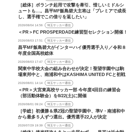
［総体］ボランチ起用で攻撃を牽引、惜しいミドルシ
ュートも…。昌平MF飯島碧大主将は「プレミアで成長
し、選手権でこの借りを返したい」
2026/08/04 14:56
埼玉サッカー通信
＜PR＞FC PROSPERDADE練習型セレクション開催！
2026/08/03 17:51
埼玉サッカー通信
昌平MF飯島碧大がインターハイ優秀選手入り／令和８
年度全国高校総体
2026/08/03 17:47
埼玉サッカー通信
関東中学校大会の組み合わせが決定！聖望学園中は駒
場東邦中と、南浦和中はKASHIMA UNITED FCと初戦
2026/08/01 14:14
埼玉サッカー通信
＜PR＞大宮東高校サッカー部 今年度4回目の練習会
（部活動体験会）を8/22(土)に開催
2026/08/01 09:24
埼玉サッカー通信
［学総］初優勝＆県2冠の聖望学園中、準V・南浦和中
から最多５人ずつ選出。優秀選手22人が決定
2026/07/29 19:39
埼玉サッカー通信