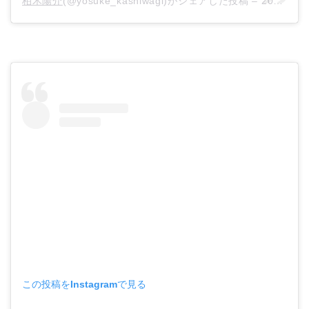
柏木陽介
(@yosuke_kashiwagi)がシェアした投稿 –
2020年 6月月11日午前2時08分PDT
この投稿をInstagramで見る