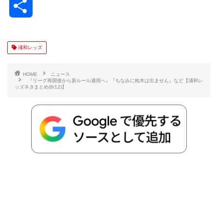
共
c
i
t
e
n
p
x
有
e
t
e
r
e
y
i
浦和レッズ
b
t
n
n
L
HOME
ニュース
『リーグ再開後から新ルール適用へ』『ちなみに柏木は出ません』など【浦和レ
ッズネタまとめ(6/12)】
o
e
a
o
i
o
r
t
n
k
e
k