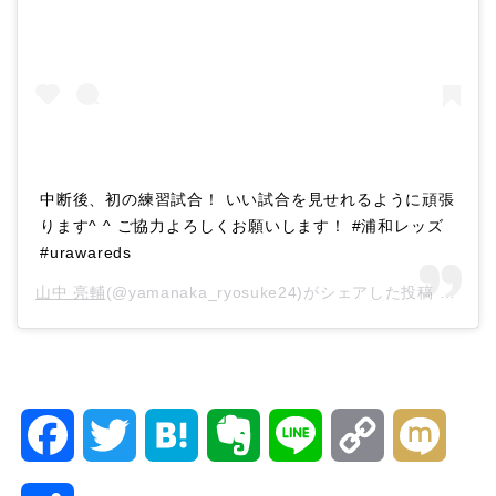
中断後、初の練習試合！ いい試合を見せれるように頑張
ります^ ^ ご協力よろしくお願いします！ #浦和レッズ
#urawareds
山中 亮輔
(@yamanaka_ryosuke24)がシェアした投稿 –
202
F
T
H
E
L
C
M
a
w
a
v
i
o
i