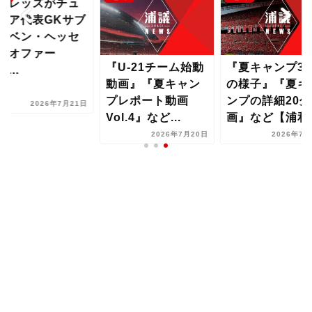
和レッズがチュ
ジア代表GKサブ
・ベン・ヘッセ
にオファー
『U-21チーム始動
『夏キャンプ3
...
動画』『夏キャン
の様子』『夏キ
プレポート動画
ンプの詳細20分
2026年7月21日
Vol.4』など...
画』など【浦和..
2026年7月20日
2026年7月