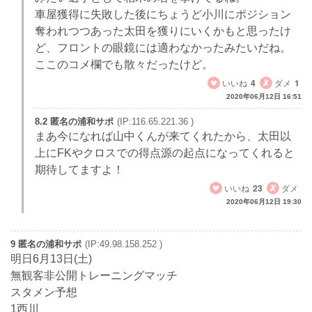
車屋獲得に失敗した後にちょうど小川にポジション
奪われつつあった太田を獲りにいくかもと思ったけ
ど、フロントの眼鏡には適わなかったみたいだね。
ここのコメ欄でも散々だったけど。
いいね
4
ダメ
1
2020年06月12日 16:51
8.2 匿名の浦和サポ
(IP:116.65.221.36 )
まあ今になれば山中くんが来てくれたから、太田以
上にFKやクロスでの得点源の起点になってくれると
期待してますよ！
いいね
23
ダメ
2020年06月12日 19:30
9 匿名の浦和サポ
(IP:49.98.158.252 )
明日6月13日(土)
無観客非公開トレーニングマッチ
スタメン予想
1西川