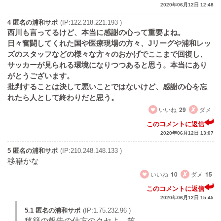
2020年06月12日 12:48
4 匿名の浦和サポ
(IP:122.218.221.193 )
西川も言ってるけど、本当に感謝の心って重要よね。
日々奮闘してくれた国や医療現場の方々、Jリーグや浦和レッ
ズのスタッフなどの様々な方々のおかげでここまで回復し、
サッカーが見られる環境になりつつあると思う。本当にあり
がとうございます。
批判することは決して悪いことではないけど、感謝の心を忘
れたら人として終わりだと思う。
いいね
29
ダメ
このコメントに返信
2020年06月12日 13:07
5 匿名の浦和サポ
(IP:210.248.148.133 )
移籍かな
いいね
10
ダメ
15
このコメントに返信
2020年06月12日 15:45
5.1 匿名の浦和サポ
(IP:1.75.232.96 )
移籍の報告の仕方のクセよ。笑