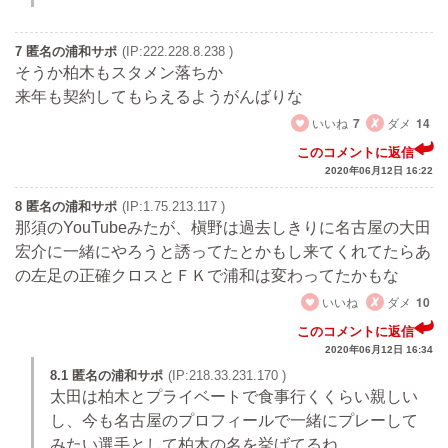
7 匿名の浦和サポ
(IP:222.228.8.238 )
そうか柏木もスタメン落ちか
来年も契約してもらえるようがんばりな
いいね
7
ダメ
14
このコメントに返信
2020年06月12日 16:22
8 匿名の浦和サポ
(IP:1.75.213.117 )
那須のYouTubeみたが、槇野は過去しきりに名古屋の大田
宏介に一緒にやろうと誘ってたとかもし来てくれてたらあ
の左足の正確クロスとＦＫで浦和は変わってたかもな
いいね
ダメ
10
このコメントに返信
2020年06月12日 16:34
8.1 匿名の浦和サポ
(IP:218.33.231.170 )
太田は柏木とプライベートで食事行くくらい親しい
し、今も名古屋のプロフィールで一緒にプレーして
みたい選手として柏木の名を挙げてるね。