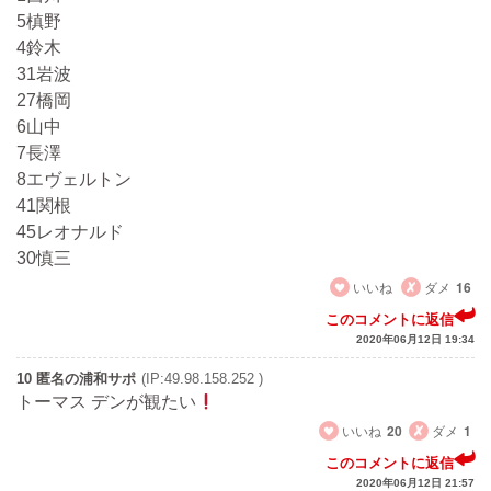
5槙野
4鈴木
31岩波
27橋岡
6山中
7長澤
8エヴェルトン
41関根
45レオナルド
30慎三
いいね
ダメ
16
このコメントに返信
2020年06月12日 19:34
10 匿名の浦和サポ
(IP:49.98.158.252 )
トーマス デンが観たい
いいね
20
ダメ
1
このコメントに返信
2020年06月12日 21:57