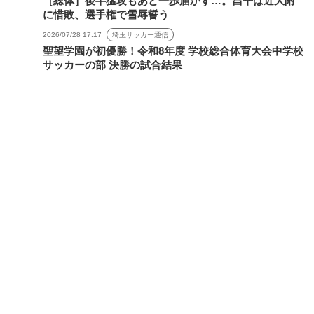
［総体］後半猛攻もあと一歩届かず…。昌平は近大附
に惜敗、選手権で雪辱誓う
2026/07/28 17:17
埼玉サッカー通信
聖望学園が初優勝！令和8年度 学校総合体育大会中学校
サッカーの部 決勝の試合結果