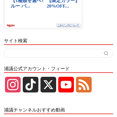
サイト検索
浦議公式アカウント・フィード
I
T
X
Y
F
n
i
o
e
浦議チャンネルおすすめ動画
s
k
u
e