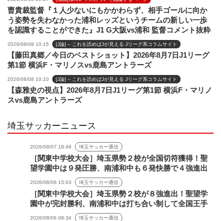
曺貴裁監督『１人少ないにもかかわらず、相手ゴールに向か
う姿勢を失わなかった浦和レッズというチームの新しい一歩
を認識することができた』J1 G大阪vs浦和 監督コメント抜粋
2026/08/08 10:15
[J論] – これを読めばJが見える Jリーグ系コラムサイト
【藤田真郷／今日のベストショット】2026年8月7日J1リーグ
第1節 横浜F・マリノスvs鹿島アントラーズ
2026/08/08 10:10
[J論] – これを読めばJが見える Jリーグ系コラムサイト
【森雅史の視点】2026年8月7日J1リーグ第1節 横浜F・マリノ
スvs鹿島アントラーズ
埼玉サッカーニュース
2026/08/07 18:46
埼玉サッカー通信
［関東中学校大会］埼玉県勢２校が全国切符獲得！聖
望学園中は９発圧勝、南浦和中も６発快勝で４強進出
2026/08/06 15:03
埼玉サッカー通信
［関東中学校大会］埼玉県勢２校が８強進出！聖望学
園中が完封勝利、南浦和中は打ち合い制して全国王手
2026/08/06 08:34
埼玉サッカー通信