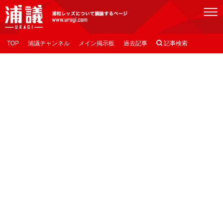
[浦議]浦和レッズについて議論するページ
TOP
浦議チャンネル
メイン掲示板
過去記事

記事検索