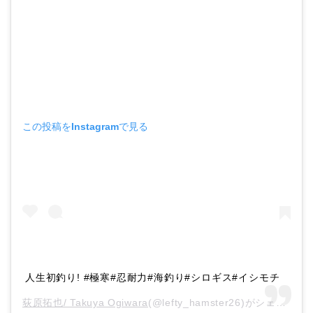
この投稿をInstagramで見る
人生初釣り! #極寒#忍耐力#海釣り#シロギス#イシモチ
荻原拓也/ Takuya Ogiwara
(@lefty_hamster26)がシェアした投稿 –