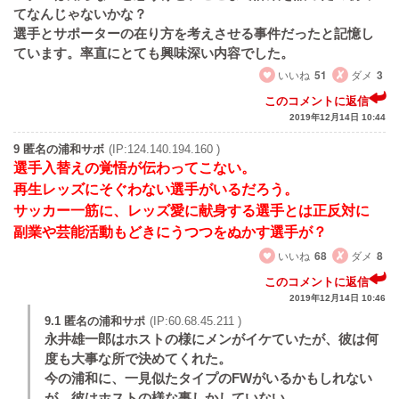
てなんじゃないかな？
選手とサポーターの在り方を考えさせる事件だったと記憶し
ています。率直にとても興味深い内容でした。
いいね
51
ダメ
3
このコメントに返信
2019年12月14日 10:44
9 匿名の浦和サボ
(IP:124.140.194.160 )
選手入替えの覚悟が伝わってこない。
再生レッズにそぐわない選手がいるだろう。
サッカー一筋に、レッズ愛に献身する選手とは正反対に
副業や芸能活動もどきにうつつをぬかす選手が？
いいね
68
ダメ
8
このコメントに返信
2019年12月14日 10:46
9.1 匿名の浦和サポ
(IP:60.68.45.211 )
永井雄一郎はホストの様にメンがイケていたが、彼は何
度も大事な所で決めてくれた。
今の浦和に、一見似たタイプのFWがいるかもしれない
が、彼はホストの様な事しかしていない。