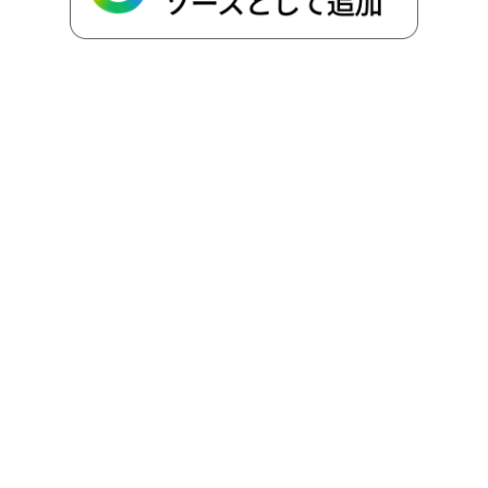
k
e
k