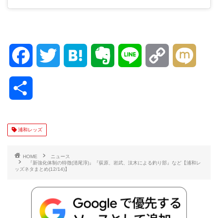
F
T
H
E
L
C
M
a
w
a
v
i
o
i
共
c
i
t
e
n
p
x
有
e
t
e
r
e
y
i
浦和レッズ
b
t
n
n
L
HOME
ニュース
『新強化体制の特徴(清尾淳)』『荻原、岩武、汰木による釣り部』など【浦和レ
ッズネタまとめ(12/14)】
o
e
a
o
i
o
r
t
n