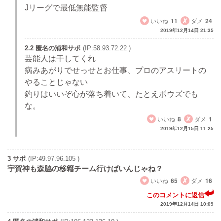
Jリーグで最低無能監督
いいね
11
ダメ
24
2019年12月14日 21:35
2.2 匿名の浦和サポ
(IP:58.93.72.22 )
芸能人は干してくれ
病みあがりでせっせとお仕事、プロのアスリートの
やることじゃない
釣りはいいぞ心が落ち着いて、たとえボウズでも
な。
いいね
8
ダメ
1
2019年12月15日 11:25
3 サポ
(IP:49.97.96.105 )
宇賀神も森脇の移籍チーム行けばいんじゃね？
いいね
65
ダメ
16
このコメントに返信
2019年12月14日 10:09