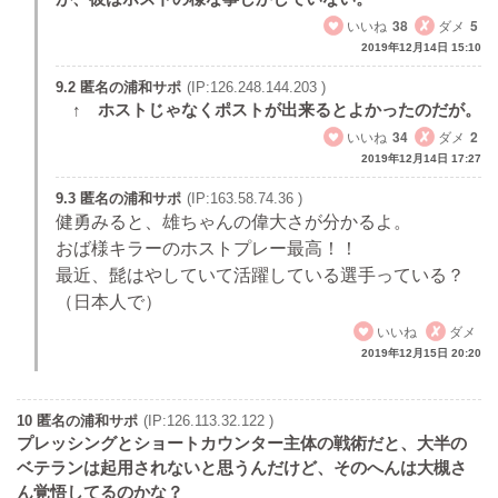
いいね
38
ダメ
5
2019年12月14日 15:10
9.2 匿名の浦和サポ
(IP:126.248.144.203 )
↑ ホストじゃなくポストが出来るとよかったのだが。
いいね
34
ダメ
2
2019年12月14日 17:27
9.3 匿名の浦和サポ
(IP:163.58.74.36 )
健勇みると、雄ちゃんの偉大さが分かるよ。
おば様キラーのホストプレー最高！！
最近、髭はやしていて活躍している選手っている？
（日本人で）
いいね
ダメ
2019年12月15日 20:20
10 匿名の浦和サポ
(IP:126.113.32.122 )
プレッシングとショートカウンター主体の戦術だと、大半の
ベテランは起用されないと思うんだけど、そのへんは大槻さ
ん覚悟してるのかな？