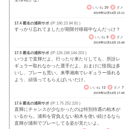
いいね
20
ダメ
2019年12月14日 15:11
17.4 匿名の浦和サポ
(IP:180.23.94.81 )
すっかり忘れてましたが期限付移籍中なんだっけ？
いいね
9
ダメ
2019年12月14日 15:48
17.5 匿名の浦和サポ
(IP:126.248.144.203 )
いつまで直輝だよ。行ったり来たりしても、所詮レ
ギュラー取れなかった選手だよ。おまけに怪我は多
いし、プレーも荒い。来季湘南でレギュラー張れる
よう、頑張ってもらえばいいだけ。
いいね
12
ダメ
7
2019年12月14日 17:40
17.6 匿名の浦和サポ
(IP:1.75.252.220 )
直輝にチャンスが少なかったのは特別待遇の柏木が
いるから。浦和を背負えない柏木を使い続けるなら
直輝が浦和でプレーしてる姿が見たいよ。