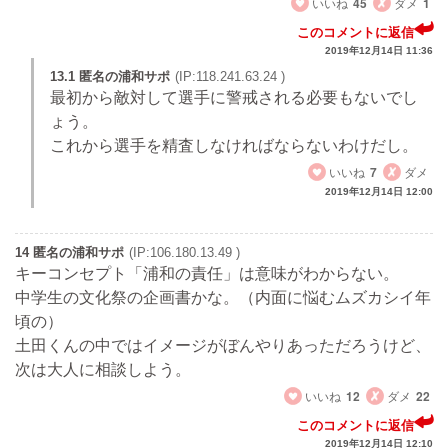
いいね
45
ダメ
1
このコメントに返信
2019年12月14日 11:36
13.1 匿名の浦和サポ
(IP:118.241.63.24 )
最初から敵対して選手に警戒される必要もないでし
ょう。
これから選手を精査しなければならないわけだし。
いいね
7
ダメ
2019年12月14日 12:00
14 匿名の浦和サポ
(IP:106.180.13.49 )
キーコンセプト「浦和の責任」は意味がわからない。
中学生の文化祭の企画書かな。（内面に悩むムズカシイ年
頃の）
土田くんの中ではイメージがぼんやりあっただろうけど、
次は大人に相談しよう。
いいね
12
ダメ
22
このコメントに返信
2019年12月14日 12:10