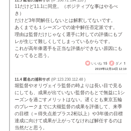
11.3 匿名の浦和サポ
(IP:106.72.194.128 )
11だけど11.1に同意。（ポジティブな事はやるべ
き）
だけど3年間解任しないとは解釈してないです。
あくまでも１シーズンでの途中解任否定派です。
理由は監督だけじゃなく選手に対しての評価にもブ
レが生じて難しくしてしまっているからです。
これが高年俸選手を正当な評価ができない原因にも
なってると思う。
いいね
15
ダメ
1
2019年12月14日 12:10
11.4 匿名の浦和サポ
(IP:123.230.112.48 )
堀監督やオリヴェイラ監督の時よりは長い目で見る
にしても、成果が出ていない監督のもとで無益に1シ
ーズンを過ごすメリットはない。遅くとも東京五輪
のブレークまでに大槻監督の成果を評価して、来季
の目標（＝得失点差プラス2桁以上）や3年後の目標
達成に向けて成果が上がってなければ解任するのは
当然だと思う。