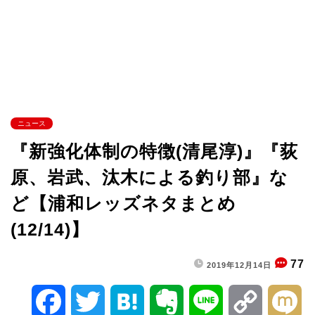
ニュース
『新強化体制の特徴(清尾淳)』『荻
原、岩武、汰木による釣り部』な
ど【浦和レッズネタまとめ
(12/14)】
77
2019年12月14日
F
T
H
E
L
C
M