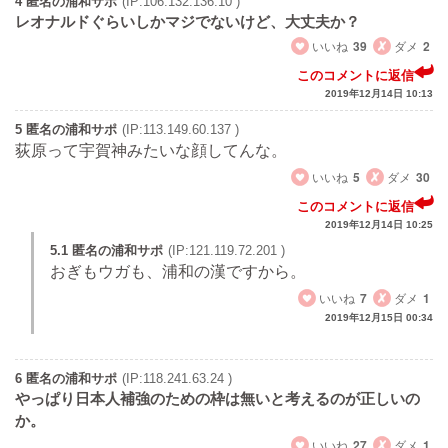
4 匿名の浦和サポ
(IP:106.132.136.10 )
レオナルドぐらいしかマジでないけど、大丈夫か？
いいね
39
ダメ
2
このコメントに返信
2019年12月14日 10:13
5 匿名の浦和サポ
(IP:113.149.60.137 )
荻原って宇賀神みたいな顔してんな。
いいね
5
ダメ
30
このコメントに返信
2019年12月14日 10:25
5.1 匿名の浦和サポ
(IP:121.119.72.201 )
おぎもウガも、浦和の漢ですから。
いいね
7
ダメ
1
2019年12月15日 00:34
6 匿名の浦和サポ
(IP:118.241.63.24 )
やっぱり日本人補強のための枠は無いと考えるのが正しいの
か。
いいね
27
ダメ
1