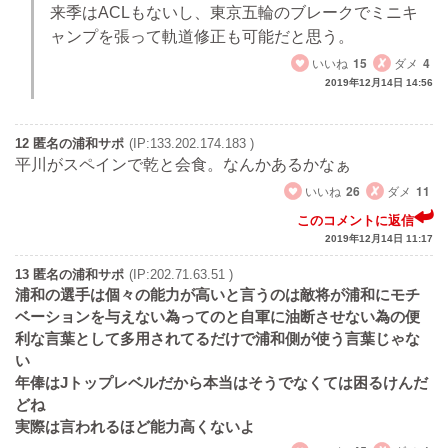
来季はACLもないし、東京五輪のブレークでミニキ
ャンプを張って軌道修正も可能だと思う。
いいね
15
ダメ
4
2019年12月14日 14:56
12 匿名の浦和サポ
(IP:133.202.174.183 )
平川がスペインで乾と会食。なんかあるかなぁ
いいね
26
ダメ
11
このコメントに返信
2019年12月14日 11:17
13 匿名の浦和サポ
(IP:202.71.63.51 )
浦和の選手は個々の能力が高いと言うのは敵将が浦和にモチ
ベーションを与えない為ってのと自軍に油断させない為の便
利な言葉として多用されてるだけで浦和側が使う言葉じゃな
い
年俸はJトップレベルだから本当はそうでなくては困るけんだ
どね
実際は言われるほど能力高くないよ