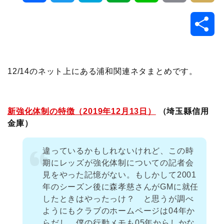
a
w
a
v
i
o
i
共
c
i
t
e
n
p
x
有
e
t
e
r
e
y
i
12/14のネット上にある浦和関連ネタまとめです。
b
t
n
n
L
o
e
a
o
i
新強化体制の特徴（2019年12月13日）
（埼玉縣信用
金庫）
o
r
t
n
違っているかもしれないけれど、この時
k
e
k
期にレッズが強化体制についての記者会
見をやった記憶がない。もしかして2001
年のシーズン後に森孝慈さんがGMに就任
したときはやったっけ？ と思うが調べ
ようにもクラブのホームページは04年か
らだし、僕の行動メモも05年からしかな