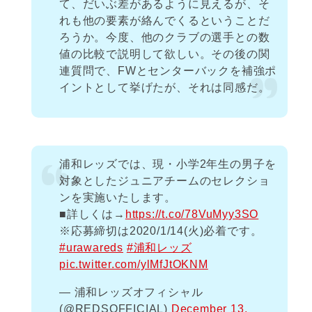
て、だいぶ差があるように見えるが、そ
れも他の要素が絡んでくるということだ
ろうか。今度、他のクラブの選手との数
値の比較で説明して欲しい。その後の関
連質問で、FWとセンターバックを補強ポ
イントとして挙げたが、それは同感だ。
浦和レッズでは、現・小学2年生の男子を
対象としたジュニアチームのセレクショ
ンを実施いたします。
■詳しくは→
https://t.co/78VuMyy3SO
※応募締切は2020/1/14(火)必着です。
#urawareds
#浦和レッズ
pic.twitter.com/ylMfJtOKNM
— 浦和レッズオフィシャル
(@REDSOFFICIAL)
December 13,