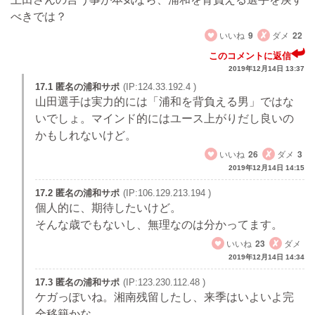
べきでは？
いいね
9
ダメ
22
このコメントに返信
2019年12月14日 13:37
17.1 匿名の浦和サポ
(IP:124.33.192.4 )
山田選手は実力的には「浦和を背負える男」ではな
いでしょ。マインド的にはユース上がりだし良いの
かもしれないけど。
いいね
26
ダメ
3
2019年12月14日 14:15
17.2 匿名の浦和サポ
(IP:106.129.213.194 )
個人的に、期待したいけど。
そんな歳でもないし、無理なのは分かってます。
いいね
23
ダメ
2019年12月14日 14:34
17.3 匿名の浦和サポ
(IP:123.230.112.48 )
ケガっぽいね。湘南残留したし、来季はいよいよ完
全移籍かな。