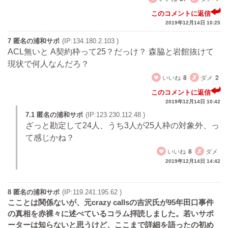
このコメントに返信
2019年12月14日 10:25
7 匿名の浦和サポ
(IP:134.180.2.103 )
ACL無いと A契約枠って25？だっけ？ 森脇と岩館抜けて
現状で何人なんだろ？
いいね
8
ダメ
2
このコメントに返信
2019年12月14日 10:42
7.1 匿名の浦和サポ
(IP:123.230.112.48 )
ざっと勘定して24人、うち3人が25人枠の対象外、っ
て感じかね？
いいね
8
ダメ
2019年12月14日 14:42
8 匿名の浦和サポ
(IP:119.241.195.62 )
こことは関係ないが、元crazy callsの吉沢氏が95年田口事件
の真相を赤裸々に述べているコラム拝読しました。若いサポ
ーターは知らないと思うけど、ここまで詳細を語ったの初め