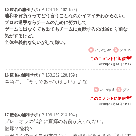
15 匿名の浦和サポ
(IP:124.140.162.159 )
浦和を背負うってどう言うことなのかイマイチわからない。
プロの選手ならチームのために努力して
ゲームに出なくても出てもチームに貢献するのは当たり前な
気がするけど。
全体主義的な匂いがして嫌い。
いいね
36
ダメ
5
このコメントに返信
2019年12月14日 12:17
16 匿名の浦和サポ
(IP:153.232.128.159 )
本当に、「そうであってほしい」よな
いいね
5
ダメ
このコメントに返信
2019年12月14日 12:19
17 匿名の浦和サポ
(IP:106.129.213.194 )
プレーオフの試合に直輝の名前が入ってない。
復帰？怪我？
土田さんの言う事が本気なら、浦和を背負える選手を戻す