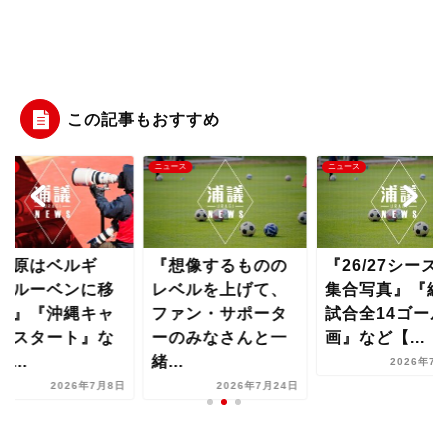
この記事もおすすめ
ース
ニュース
ニュース
荻原はベルギ
『想像するものの
『26/27シーズ
・ルーベンに移
レベルを上げて、
集合写真』『練
か』『沖縄キャ
ファン・サポータ
試合全14ゴール
プスタート』な
ーのみなさんと一
画』など【...
...
緒...
2026年7月
2026年7月8日
2026年7月24日