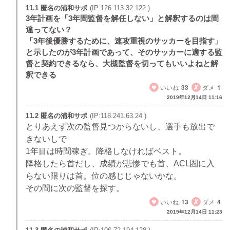
11.1 匿名の浦和サポ
(IP:126.113.32.122 )
3年計画を「3年間監督を解任しない」と解釈するのは間
違ってない？
「3年後優勝するために、速攻重視のサッカーを目指す」
と示したのが3年計画であって、そのサッカーに適する監
督と契約できるなら、大槻監督を切ってもいいよねと解
釈できる
いいね
33
ダメ
1
2019年12月14日 11:16
11.2 匿名の浦和サポ
(IP:118.241.63.24 )
とりあえず次の監督見つからないし、選手も放出で
きないしで
1年目は時間稼ぎ。降格しなければベスト。
降格したら首だし、成績が悲惨でも首、ACL圏に入
らない限りは首。位の感じじゃないかな。
その間に次の監督を探す。
いいね
13
ダメ
4
2019年12月14日 11:23