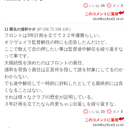
いいね
35
ダメ
4
このコメントに返信
2019年12月14日 10:47
11 匿名の浦和サポ
(IP:106.72.194.128 )
フロントは3年計画を立てて２２年優勝らしい。
オリヴェイラ監督解任の時にも忠告したんだけど。
ここで敢えて念の押したい事は監督途中解任を繰り返すな
って事です。
大槻続投を決めたのはフロントの責任。
浦和を背負う責任は正直何を指して誰を対象にしてるのか
わからない。
でも途中解任して一時的に好転したとしても最終的には良
くなることはない。
それは様々なクラブの歴史が証明している。
３年計画を立てたなら尚更ちゃぶ台返しを繰り返すな。
いいね
23
ダメ
5
このコメントに返信
2019年12月14日 11:03