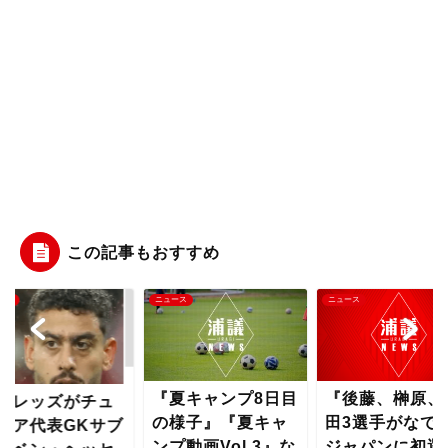
この記事もおすすめ
ース
ニュース
ニュース
『夏キャンプ8日目
『後藤、榊原、
和レッズがチュ
の様子』『夏キャ
田3選手がなで
ジア代表GKサブ
ンプ動画Vol.3』な
ジャパンに初選