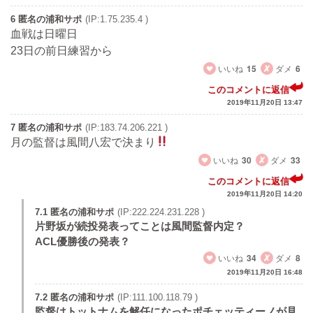
6 匿名の浦和サポ
(IP:1.75.235.4 )
血戦は日曜日
23日の前日練習から
いいね
15
ダメ
6
このコメントに返信
2019年11月20日 13:47
7 匿名の浦和サポ
(IP:183.74.206.221 )
月の監督は風間八宏で決まり
いいね
30
ダメ
33
このコメントに返信
2019年11月20日 14:20
7.1 匿名の浦和サポ
(IP:222.224.231.228 )
片野坂が続投発表ってことは風間監督内定？
ACL優勝後の発表？
いいね
34
ダメ
8
2019年11月20日 16:48
7.2 匿名の浦和サポ
(IP:111.100.118.79 )
監督はトットナムを解任になったポチェッティーノが見