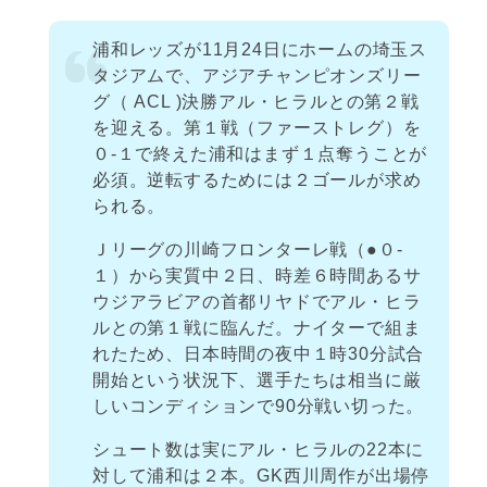
浦和レッズが11月24日にホームの埼玉ス
タジアムで、アジアチャンピオンズリー
グ（ ACL )決勝アル・ヒラルとの第２戦
を迎える。第１戦（ファーストレグ）を
０-１で終えた浦和はまず１点奪うことが
必須。逆転するためには２ゴールが求め
られる。
Ｊリーグの川崎フロンターレ戦（●０-
１）から実質中２日、時差６時間あるサ
ウジアラビアの首都リヤドでアル・ヒラ
ルとの第１戦に臨んだ。ナイターで組ま
れたため、日本時間の夜中１時30分試合
開始という状況下、選手たちは相当に厳
しいコンディションで90分戦い切った。
シュート数は実にアル・ヒラルの22本に
対して浦和は２本。GK西川周作が出場停