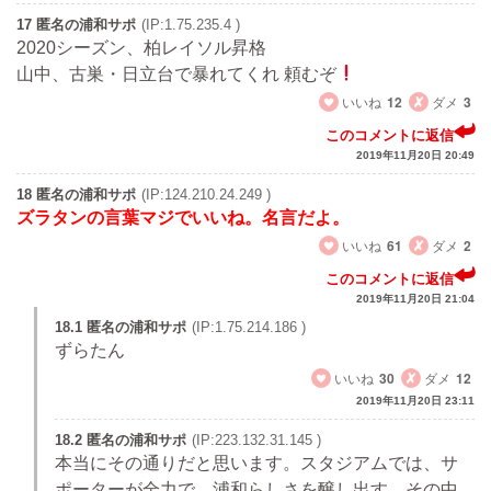
17 匿名の浦和サポ
(IP:1.75.235.4 )
2020シーズン、柏レイソル昇格
山中、古巣・日立台で暴れてくれ 頼むぞ
いいね
12
ダメ
3
このコメントに返信
2019年11月20日 20:49
18 匿名の浦和サポ
(IP:124.210.24.249 )
ズラタンの言葉マジでいいね。名言だよ。
いいね
61
ダメ
2
このコメントに返信
2019年11月20日 21:04
18.1 匿名の浦和サポ
(IP:1.75.214.186 )
ずらたん
いいね
30
ダメ
12
2019年11月20日 23:11
18.2 匿名の浦和サポ
(IP:223.132.31.145 )
本当にその通りだと思います。スタジアムでは、サ
ポーターが全力で、浦和らしさを醸し出す。その中