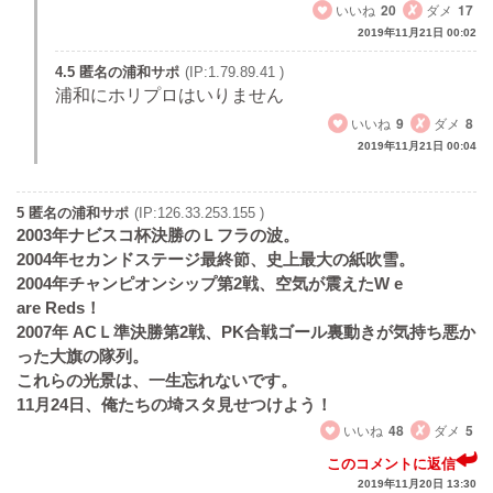
いいね
20
ダメ
17
2019年11月21日 00:02
4.5 匿名の浦和サポ
(IP:1.79.89.41 )
浦和にホリプロはいりません
いいね
9
ダメ
8
2019年11月21日 00:04
5 匿名の浦和サポ
(IP:126.33.253.155 )
2003年ナビスコ杯決勝のＬフラの波。
2004年セカンドステージ最終節、史上最大の紙吹雪。
2004年チャンピオンシップ第2戦、空気が震えたW e
are Reds！
2007年 ACＬ準決勝第2戦、PK合戦ゴール裏動きが気持ち悪か
った大旗の隊列。
これらの光景は、一生忘れないです。
11月24日、俺たちの埼スタ見せつけよう！
いいね
48
ダメ
5
このコメントに返信
2019年11月20日 13:30