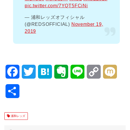
pic.twitter.com/7YQT5FCiNi
— 浦和レッズオフィシャル
(@REDSOFFICIAL)
November 19,
2019
F
T
H
E
L
C
M
a
w
a
v
i
o
i
共
c
i
t
e
n
p
x
有
e
t
e
r
e
y
i
浦和レッズ
b
t
n
n
L