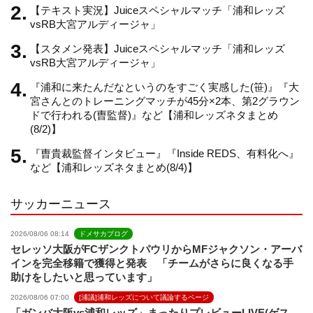
【テキスト実況】Juiceスペシャルマッチ「浦和レッズ
a
vsRB大宮アルディージャ」
【スタメン発表】Juiceスペシャルマッチ「浦和レッズ
n
vsRB大宮アルディージャ」
『浦和に来たんだなというのをすごく実感した(笹)』『大
n
宮さんとのトレーニングマッチが45分×2本、第2グラウン
ドで行われる(曺監督)』など【浦和レッズネタまとめ
(8/2)】
e
『曺貴裁監督インタビュー』『Inside REDS、有料化へ』
など【浦和レッズネタまとめ(8/4)】
l
サッカーニュース
2026/08/06 08:14
ドメサカブログ
セレッソ大阪がFCザンクトパウリからMFジャクソン・アーバ
インを完全移籍で獲得と発表 「チームがさらに良くなる手
助けをしたいと思っています」
2026/08/06 07:00
[浦議]浦和レッズについて議論するページ
「ガンバ大阪vs浦和レッズ」まったりプレビューLIVE(ゲス