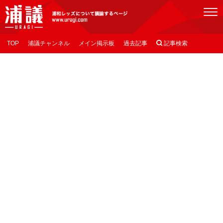
[浦議]浦和レッズについて議論するページ
TOP
浦議チャンネル
メイン掲示板
過去記事

記事検索