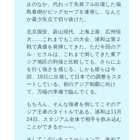
止のなか、代わって先発フル出場した福
島春樹がビッグセーブを連発し、なんと
か最少失点で切り抜けた。
北京国安、蔚山現代、上海上港、広州恒
大……これまでもこの大会、浦和は第２
戦で真価を発揮してきた。ただ今回のア
ル・ヒラルは、これまで倒してきた東ア
ジア地区の列強と比較しても、さらに上
を行く強さを感じる。しかも彼らは今
回、18日に出発して日本での調整をスタ
ートしている。初のアジア制覇に向け
て、万端の準備で臨んでくる。
もちろん、そんな強者を倒してこそのア
ジア王者のタイトルである。浦和は11月
24日、スタジアム全体で相手を飲み込む
ことができるか――。
そしてこのシチュエーションで、改めて