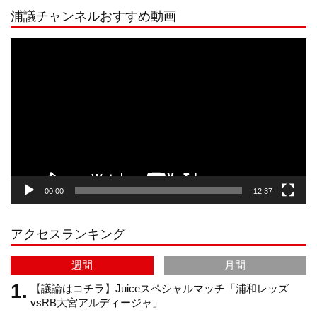
浦議チャンネルおすすめ動画
s
k
u
e
動
画
プ
t
T
T
d
レ
ー
a
o
u
ヤ
ー
g
k
b
00:00
12:37
r
e
アクセスランキング
a
C
週間
月間
m
h
【議論はコチラ】Juiceスペシャルマッチ「浦和レッズ
vsRB大宮アルディージャ」