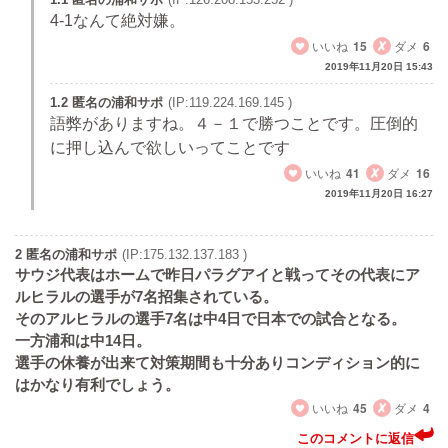
4-1なんて絶対嫌。
いいね
15
ダメ
6
2019年11月20日 15:43
1.2 匿名の浦和サポ
(IP:119.224.169.145 )
語弊がありますね。４－１で勝つことです。圧倒的
に押し込んで欲しいってことです
いいね
41
ダメ
16
2019年11月20日 16:27
2 匿名の浦和サポ
(IP:175.132.137.183 )
サウジ代表はホームで昨日パラグアイと戦ってその代表にア
ルヒラルの選手が7名招集されている。
そのアルヒラルの選手7名は中4日で日本での試合となる。
一方浦和は中14日。
選手の休養が出来て対策期間も十分ありコンディション的に
はかなり有利でしょう。
いいね
45
ダメ
4
このコメントに返信