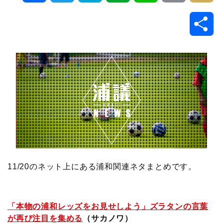
a
w
a
v
i
o
i
共
c
i
t
e
n
p
x
有
e
t
e
r
e
y
i
b
t
n
n
L
o
e
a
o
i
o
r
t
n
k
e
k
11/20のネット上にある浦和関連ネタまとめです。
「本物の浦和レッズをお見せしよう」ズラタンの言葉
が再び注目を集める
（サカノワ）