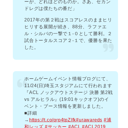
ーが、どれほどのものか。さあ、セカン
ドレグは僕たちの番だ」
2017年の第２戦はスコアレスのままヒリ
ヒリする展開が続き、88分、ラファエ
ル・シルバの一撃で１-０として勝利。２
試合トータルスコア２-１で、優勝を果た
した。
ホームゲームイベント情報ブログにて、
11/24(日)埼玉スタジアムにて行われます
『ACL ノックアウトステージ 決勝 第2戦
vs アルヒラル』(19:01キックオフ)のイ
ベント・ブース情報を更新しました。
■詳細
→
https://t.co/qrp4tpZlfk
#urawareds
#浦
和レッズ
#サッカー
#ACL
#ACL2019