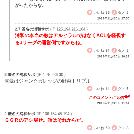
がったからな。
いいね
35
ダメ
2
2019年11月20日 17:50
2.7 匿名の浦和サポ
(IP:125.194.216.104 )
浦和の本当の敵はアルヒラルではなくACLを軽視す
るJリーグの運営側ですからね。
いいね
91
ダメ
2
2019年11月20日 20:22
3 匿名の浦和サポ
(IP:1.75.236.30 )
昼飯はジャンクガレッジの野菜トリプル！
いいね
11
ダメ
5
このコメントに返信
2019年11月20日 11:51
4 匿名の浦和サポ
(IP:106.154.45.194 )
ＧＧＲのアシ戻せ。話はそれからだ。
いいね
60
ダメ
8