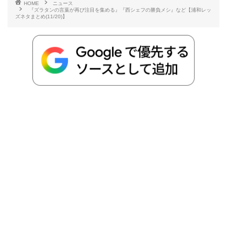
HOME
ニュース
『ズラタンの言葉が再び注目を集める』『西シェフの勝負メシ』など【浦和レッ
ズネタまとめ(11/20)】
o
e
a
o
i
o
r
t
n
k
e
k