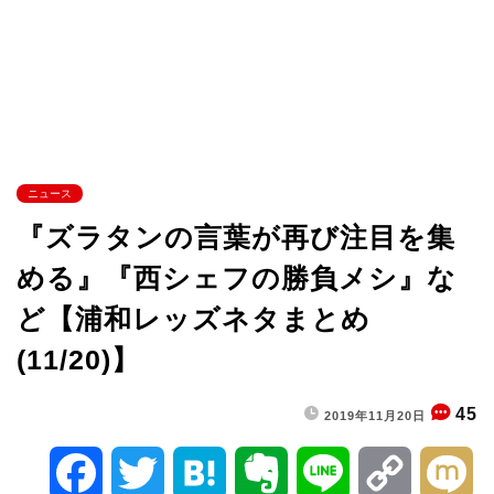
ニュース
『ズラタンの言葉が再び注目を集
める』『西シェフの勝負メシ』な
ど【浦和レッズネタまとめ
(11/20)】
45
2019年11月20日
F
T
H
E
L
C
M