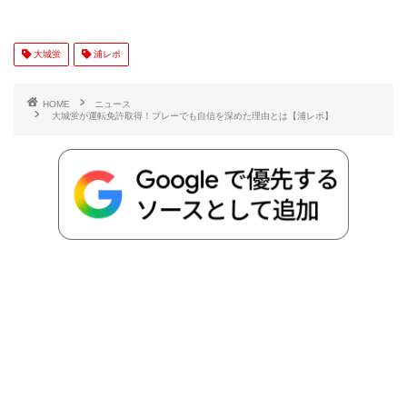
c
i
t
e
n
p
x
有
e
t
e
r
e
y
i
大城蛍
浦レポ
b
t
n
n
L
HOME
ニュース
大城蛍が運転免許取得！プレーでも自信を深めた理由とは【浦レポ】
o
e
a
o
i
o
r
t
n
k
e
k