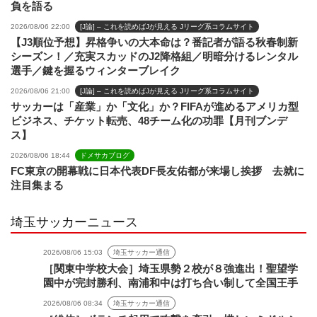
負を語る
2026/08/06 22:00
[J論] – これを読めばJが見える Jリーグ系コラムサイト
【J3順位予想】昇格争いの大本命は？番記者が語る秋春制新
シーズン！／充実スカッドのJ2降格組／明暗分けるレンタル
選手／鍵を握るウィンターブレイク
2026/08/06 21:00
[J論] – これを読めばJが見える Jリーグ系コラムサイト
サッカーは「産業」か「文化」か？FIFAが進めるアメリカ型
ビジネス、チケット転売、48チーム化の功罪【月刊ブンデ
ス】
2026/08/06 18:44
ドメサカブログ
FC東京の開幕戦に日本代表DF長友佑都が来場し挨拶 去就に
注目集まる
埼玉サッカーニュース
2026/08/06 15:03
埼玉サッカー通信
［関東中学校大会］埼玉県勢２校が８強進出！聖望学
園中が完封勝利、南浦和中は打ち合い制して全国王手
2026/08/06 08:34
埼玉サッカー通信