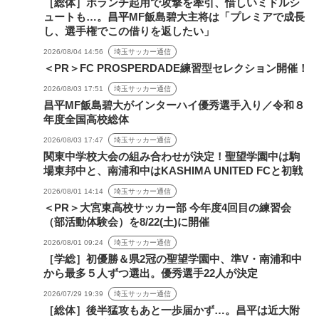
［総体］ボランチ起用で攻撃を牽引、惜しいミドルシ
ュートも…。昌平MF飯島碧大主将は「プレミアで成長
し、選手権でこの借りを返したい」
2026/08/04 14:56
埼玉サッカー通信
＜PR＞FC PROSPERDADE練習型セレクション開催！
2026/08/03 17:51
埼玉サッカー通信
昌平MF飯島碧大がインターハイ優秀選手入り／令和８
年度全国高校総体
2026/08/03 17:47
埼玉サッカー通信
関東中学校大会の組み合わせが決定！聖望学園中は駒
場東邦中と、南浦和中はKASHIMA UNITED FCと初戦
2026/08/01 14:14
埼玉サッカー通信
＜PR＞大宮東高校サッカー部 今年度4回目の練習会
（部活動体験会）を8/22(土)に開催
2026/08/01 09:24
埼玉サッカー通信
［学総］初優勝＆県2冠の聖望学園中、準V・南浦和中
から最多５人ずつ選出。優秀選手22人が決定
2026/07/29 19:39
埼玉サッカー通信
［総体］後半猛攻もあと一歩届かず…。昌平は近大附