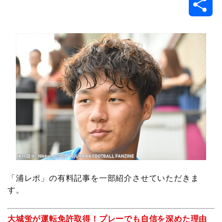
共
c
i
t
e
n
p
x
有
e
t
e
r
e
y
i
b
t
n
n
L
o
e
a
o
i
o
r
t
n
k
e
k
「浦レポ」の有料記事を一部紹介させていただきま
す。
大城蛍が運転免許取得！プレーでも自信を深めた理由