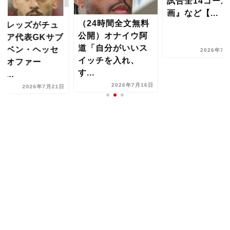
試合全14ゴール動
画』など【...
24時間全文無料
浦和レッズがチ
開）オナイウ阿
ニジア代表GK
「自分がいいス
リ・ベン・ヘッ
2026年7月13日
ッチを入れ、
ンにオファー
..
か？...
2026年7月16日
2026年7月