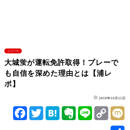
ニュース
大城蛍が運転免許取得！プレーで
も自信を深めた理由とは【浦レ
ポ】
2019年10月11日
F
T
H
E
L
C
M
a
w
a
v
i
o
i