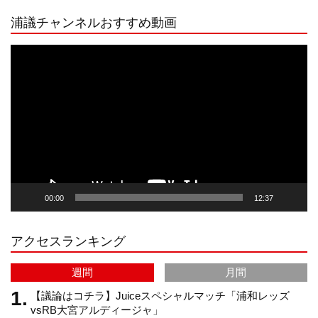
浦議チャンネルおすすめ動画
s
k
u
e
動
画
プ
t
T
T
d
レ
ー
a
o
u
ヤ
ー
g
k
b
00:00
12:37
r
e
アクセスランキング
a
C
週間
月間
m
h
【議論はコチラ】Juiceスペシャルマッチ「浦和レッズ
vsRB大宮アルディージャ」