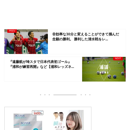
非効率な30分と変えることができて掴んだ
念願の勝利。 勝利した清水戦をレ...
『遠藤航が埼スタで日本代表初ゴール』
『浦和が練習再開』など【浦和レッズネ...