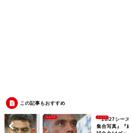
この記事もおすすめ
ース
ニュース
ニュース
『26/27シーズンの
集合写真』『練習