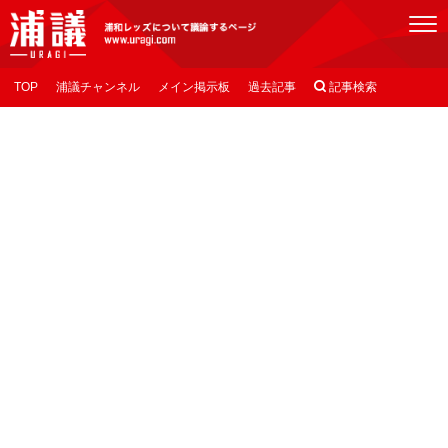
[浦議]浦和レッズについて議論するページ
TOP
浦議チャンネル
メイン掲示板
過去記事

記事検索