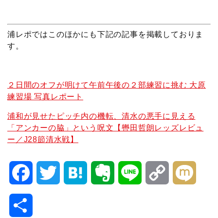
浦レポではこのほかにも下記の記事を掲載しておりま
す。
２日間のオフが明けて午前午後の２部練習に挑む 大原
練習場 写真レポート
浦和が見せたピッチ内の機転、清水の悪手に見える
「アンカーの脇」という呪文【轡田哲朗レッズレビュ
ー／J28節清水戦】
F
T
H
E
L
C
M
a
w
a
v
i
o
i
共