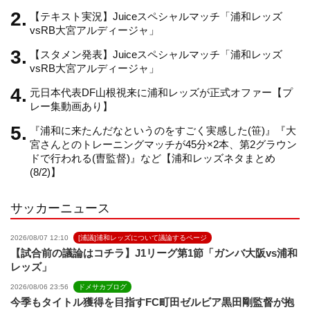
【テキスト実況】Juiceスペシャルマッチ「浦和レッズ
a
vsRB大宮アルディージャ」
【スタメン発表】Juiceスペシャルマッチ「浦和レッズ
n
vsRB大宮アルディージャ」
元日本代表DF山根視来に浦和レッズが正式オファー【プ
n
レー集動画あり】
『浦和に来たんだなというのをすごく実感した(笹)』『大
e
宮さんとのトレーニングマッチが45分×2本、第2グラウン
ドで行われる(曺監督)』など【浦和レッズネタまとめ
(8/2)】
l
サッカーニュース
2026/08/07 12:10
[浦議]浦和レッズについて議論するページ
【試合前の議論はコチラ】J1リーグ第1節「ガンバ大阪vs浦和
レッズ」
2026/08/06 23:56
ドメサカブログ
今季もタイトル獲得を目指すFC町田ゼルビア黒田剛監督が抱