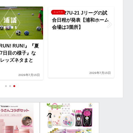
n
2026/27U-21 Jリーグの試
ニュース
ニュー
合日程が発表【浦和ホーム
k
会場は3箇所】
 RUN! RUN!』『夏
練習
7日目の様子』な
縄国
レッズネタまと
2026年7月15日
2026年7月15日