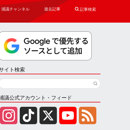
浦議チャンネル
過去記事

記事検索
サイト検索
浦議公式アカウント・フィード
I
T
X
Y
F