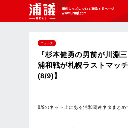
[浦議]浦和レッズについて議論するペ
ージ
ニュース
『杉本健勇の男前が川淵三
浦和戦が札幌ラストマッ
(8/9)】
8/9のネット上にある浦和関連ネタまとめ