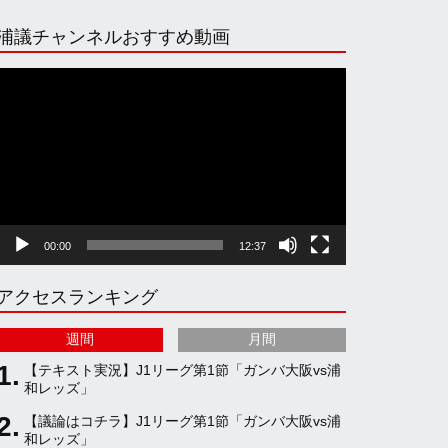
n
i
o
e
浦議チャンネルおすすめ動画
s
k
u
e
動
画
プ
t
T
T
d
レ
ー
ヤ
a
o
u
ー
00:00
12:37
g
k
b
アクセスランキング
r
e
週間
月間
a
C
【テキスト実況】J1リーグ第1節「ガンバ大阪vs浦
和レッズ」
【議論はコチラ】J1リーグ第1節「ガンバ大阪vs浦
m
h
和レッズ」