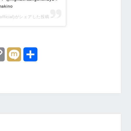
kino
_official)がシェアした投稿 –
2019年 8月月8日午前2時49分PDT
C
M
共
o
i
有
p
x
y
i
L
i