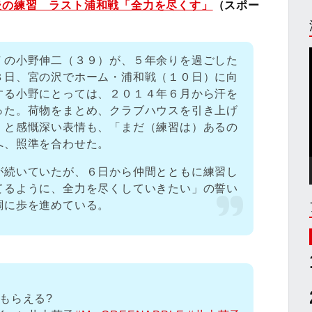
後の練習 ラスト浦和戦「全力を尽くす」
（スポー
Ｆの小野伸二（３９）が、５年余りを過ごした
８日、宮の沢でホーム・浦和戦（１０日）に向
する小野にとっては、２０１４年６月から汗を
った。荷物をまとめ、クラブハウスを引き上げ
」と感慨深い表情も、「まだ（練習は）あるの
へ、照準を合わせた。
が続いていたが、６日から仲間とともに練習し
てるように、全力を尽くしていきたい」の誓い
調に歩を進めている。
もらえる?