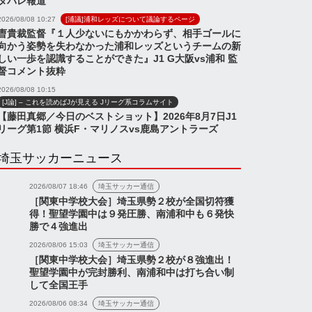
タバレ報道
2026/08/08 10:27
[浦議]浦和レッズについて議論するページ
曺貴裁監督『１人少ないにもかかわらず、相手ゴールに
向かう姿勢を失わなかった浦和レッズというチームの新
しい一歩を認識することができた』J1 G大阪vs浦和 監
督コメント抜粋
2026/08/08 10:15
[J論] – これを読めばJが見える Jリーグ系コラムサイト
【藤田真郷／今日のベストショット】2026年8月7日J1
リーグ第1節 横浜F・マリノスvs鹿島アントラーズ
埼玉サッカーニュース
2026/08/07 18:46
埼玉サッカー通信
［関東中学校大会］埼玉県勢２校が全国切符獲
得！聖望学園中は９発圧勝、南浦和中も６発快
勝で４強進出
2026/08/06 15:03
埼玉サッカー通信
［関東中学校大会］埼玉県勢２校が８強進出！
聖望学園中が完封勝利、南浦和中は打ち合い制
して全国王手
2026/08/06 08:34
埼玉サッカー通信