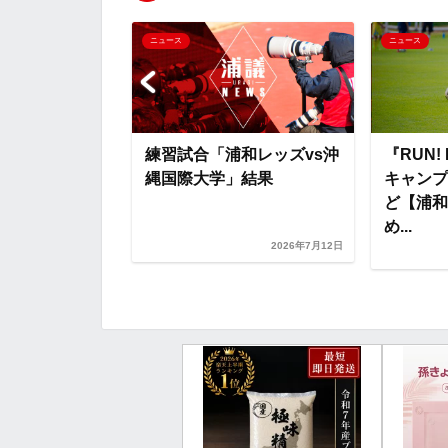
o
r
t
21 Jリーグの試
ニュース
ニュース
表【浦和ホーム
k
e
】
練習試合「浦和レッズvs沖
『RUN!
縄国際大学」結果
キャンプ
ど【浦和
め...
2026年7月15日
2026年7月12日