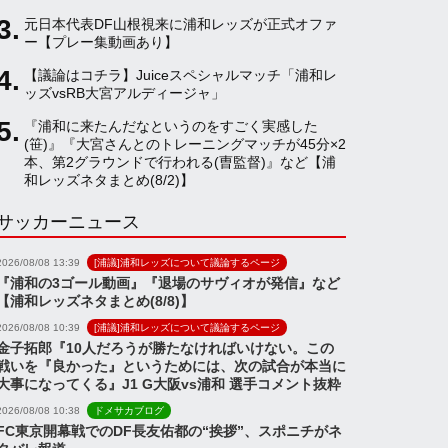
元日本代表DF山根視来に浦和レッズが正式オファ
a
ー【プレー集動画あり】
【議論はコチラ】Juiceスペシャルマッチ「浦和レ
ッズvsRB大宮アルディージャ」
n
『浦和に来たんだなというのをすごく実感した
(笹)』『大宮さんとのトレーニングマッチが45分×2
n
本、第2グラウンドで行われる(曺監督)』など【浦
和レッズネタまとめ(8/2)】
サッカーニュース
e
2026/08/08 13:39
[浦議]浦和レッズについて議論するページ
l
『浦和の3ゴール動画』『退場のサヴィオが発信』など
【浦和レッズネタまとめ(8/8)】
2026/08/08 10:39
[浦議]浦和レッズについて議論するページ
金子拓郎『10人だろうが勝たなければいけない。この
戦いを『良かった』というためには、次の試合が本当に
大事になってくる』J1 G大阪vs浦和 選手コメント抜粋
2026/08/08 10:38
ドメサカブログ
FC東京開幕戦でのDF長友佑都の“挨拶”、スポニチがネ