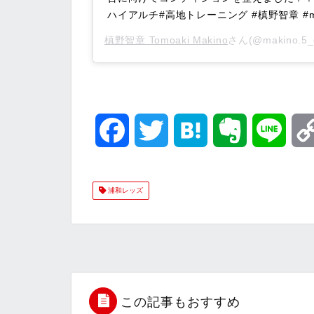
ハイアルチ#高地トレーニング #槙野智章 #ma
槙野智章 Tomoaki Makino
さん(@makino.5
F
T
H
E
L
a
w
a
v
i
浦和レッズ
c
i
t
e
n
e
t
e
r
e
b
t
n
n
o
e
a
o
この記事もおすすめ