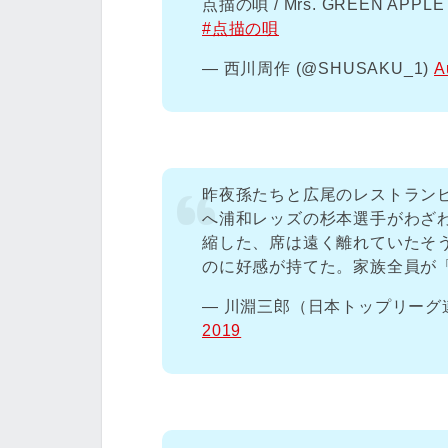
点描の唄 / Mrs. GREEN APPLE
#点描の唄
— 西川周作 (@SHUSAKU_1)
A
昨夜孫たちと広尾のレストラン
へ浦和レッズの杉本選手がわざ
縮した、席は遠く離れていたそ
のに好感が持てた。家族全員が
— 川淵三郎（日本トップリーグ連携機構
2019