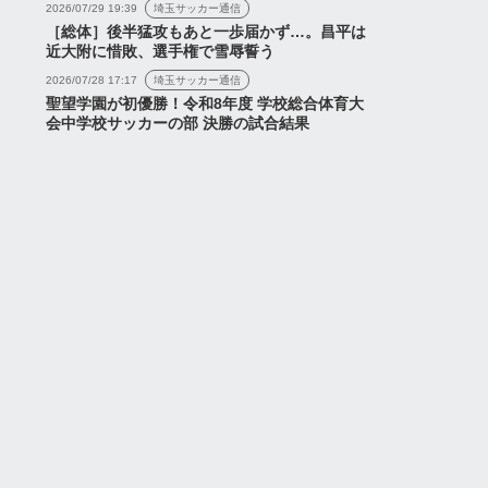
2026/07/29 19:39
埼玉サッカー通信
［総体］後半猛攻もあと一歩届かず…。昌平は
近大附に惜敗、選手権で雪辱誓う
2026/07/28 17:17
埼玉サッカー通信
聖望学園が初優勝！令和8年度 学校総合体育大
会中学校サッカーの部 決勝の試合結果