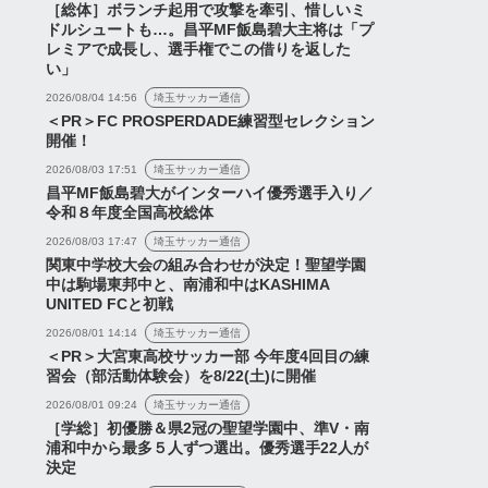
［総体］ボランチ起用で攻撃を牽引、惜しいミ
ドルシュートも…。昌平MF飯島碧大主将は「プ
レミアで成長し、選手権でこの借りを返した
い」
2026/08/04 14:56
埼玉サッカー通信
＜PR＞FC PROSPERDADE練習型セレクション
開催！
2026/08/03 17:51
埼玉サッカー通信
昌平MF飯島碧大がインターハイ優秀選手入り／
令和８年度全国高校総体
2026/08/03 17:47
埼玉サッカー通信
関東中学校大会の組み合わせが決定！聖望学園
中は駒場東邦中と、南浦和中はKASHIMA
UNITED FCと初戦
2026/08/01 14:14
埼玉サッカー通信
＜PR＞大宮東高校サッカー部 今年度4回目の練
習会（部活動体験会）を8/22(土)に開催
2026/08/01 09:24
埼玉サッカー通信
［学総］初優勝＆県2冠の聖望学園中、準V・南
浦和中から最多５人ずつ選出。優秀選手22人が
決定