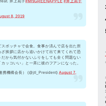
 feat. 井上苑子
#MrsGREENAPPLE
#井上苑子
ugust 8, 2019
ビスボッチャで会食。食事か済んで店を出た所
わざ挨拶に店から追いかけて出て来てくれて恐
うだから気付かないふりをしても全く問題ない
「カッコいい」と一斉に彼のフアンになった。
会長） (@jtl_President)
August 7,