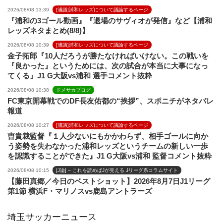
2026/08/08 13:39
[浦議]浦和レッズについて議論するページ
『浦和の3ゴール動画』『退場のサヴィオが発信』など【浦和
レッズネタまとめ(8/8)】
2026/08/08 10:39
[浦議]浦和レッズについて議論するページ
金子拓郎『10人だろうが勝たなければいけない。この戦いを
『良かった』というためには、次の試合が本当に大事になっ
てくる』J1 G大阪vs浦和 選手コメント抜粋
2026/08/08 10:38
ドメサカブログ
FC東京開幕戦でのDF長友佑都の“挨拶”、スポニチがネタバレ
報道
2026/08/08 10:27
[浦議]浦和レッズについて議論するページ
曺貴裁監督『１人少ないにもかかわらず、相手ゴールに向か
う姿勢を失わなかった浦和レッズというチームの新しい一歩
を認識することができた』J1 G大阪vs浦和 監督コメント抜粋
2026/08/08 10:15
[J論] – これを読めばJが見える Jリーグ系コラムサイト
【藤田真郷／今日のベストショット】2026年8月7日J1リーグ
第1節 横浜F・マリノスvs鹿島アントラーズ
埼玉サッカーニュース