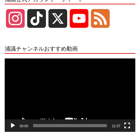
I
T
X
Y
F
n
i
o
e
浦議チャンネルおすすめ動画
s
k
u
e
動
画
プ
t
T
T
d
レ
ー
a
o
u
ヤ
ー
g
k
b
00:00
12:37
r
e