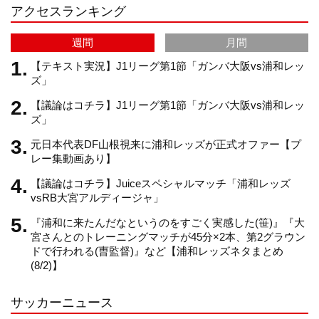
アクセスランキング
a
C
週間
月間
m
h
【テキスト実況】J1リーグ第1節「ガンバ大阪vs浦和レッ
ズ」
【議論はコチラ】J1リーグ第1節「ガンバ大阪vs浦和レッ
a
ズ」
元日本代表DF山根視来に浦和レッズが正式オファー【プ
n
レー集動画あり】
【議論はコチラ】Juiceスペシャルマッチ「浦和レッズ
n
vsRB大宮アルディージャ」
『浦和に来たんだなというのをすごく実感した(笹)』『大
e
宮さんとのトレーニングマッチが45分×2本、第2グラウン
ドで行われる(曺監督)』など【浦和レッズネタまとめ
(8/2)】
l
サッカーニュース