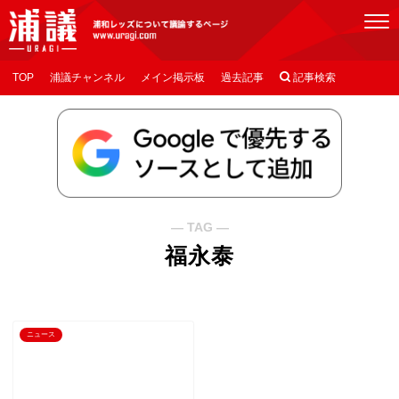
[浦議]浦和レッズについて議論するページ
TOP
浦議チャンネル
メイン掲示板
過去記事

記事検索
― TAG ―
福永泰
ニュース