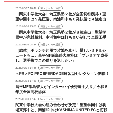
2026/08/07 18:46
埼玉サッカー通信
［関東中学校大会］埼玉県勢２校が全国切符獲得！聖
望学園中は９発圧勝、南浦和中も６発快勝で４強進出
2026/08/06 15:03
埼玉サッカー通信
［関東中学校大会］埼玉県勢２校が８強進出！聖望学
園中が完封勝利、南浦和中は打ち合い制して全国王手
2026/08/06 08:34
埼玉サッカー通信
［総体］ボランチ起用で攻撃を牽引、惜しいミドルシ
ュートも…。昌平MF飯島碧大主将は「プレミアで成長
し、選手権でこの借りを返したい」
2026/08/04 14:56
埼玉サッカー通信
＜PR＞FC PROSPERDADE練習型セレクション開催！
2026/08/03 17:51
埼玉サッカー通信
昌平MF飯島碧大がインターハイ優秀選手入り／令和８
年度全国高校総体
2026/08/03 17:47
埼玉サッカー通信
関東中学校大会の組み合わせが決定！聖望学園中は駒
場東邦中と、南浦和中はKASHIMA UNITED FCと初戦