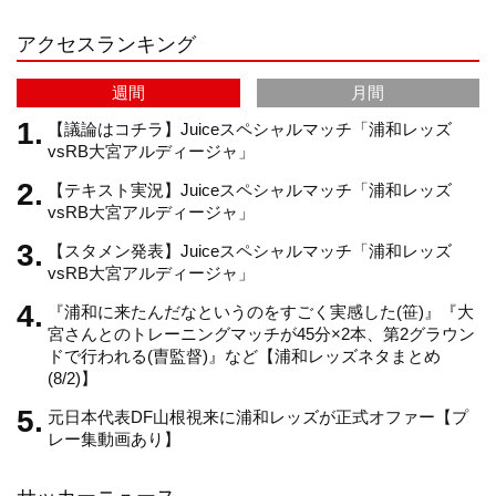
アクセスランキング
a
C
週間
月間
m
h
【議論はコチラ】Juiceスペシャルマッチ「浦和レッズ
vsRB大宮アルディージャ」
【テキスト実況】Juiceスペシャルマッチ「浦和レッズ
a
vsRB大宮アルディージャ」
【スタメン発表】Juiceスペシャルマッチ「浦和レッズ
n
vsRB大宮アルディージャ」
『浦和に来たんだなというのをすごく実感した(笹)』『大
n
宮さんとのトレーニングマッチが45分×2本、第2グラウン
ドで行われる(曺監督)』など【浦和レッズネタまとめ
(8/2)】
e
元日本代表DF山根視来に浦和レッズが正式オファー【プ
レー集動画あり】
l