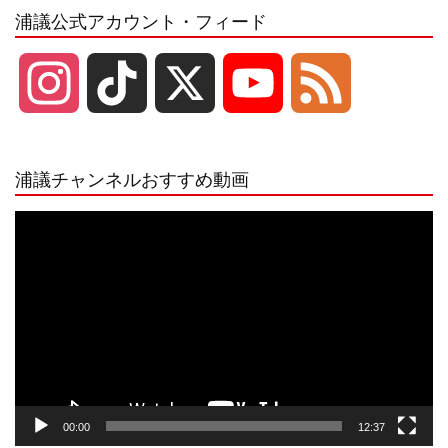
浦議公式アカウント・フィード
I
T
X
Y
F
n
i
o
e
浦議チャンネルおすすめ動画
s
k
u
e
動
画
プ
t
T
T
d
レ
ー
a
o
u
ヤ
ー
g
k
b
00:00
12:37
r
e