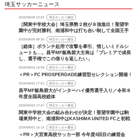
埼玉サッカーニュース
2026/08/06 15:03
埼玉サッカー通信
［関東中学校大会］埼玉県勢２校が８強進出！聖望学
園中が完封勝利、南浦和中は打ち合い制して全国王手
2026/08/06 08:34
埼玉サッカー通信
［総体］ボランチ起用で攻撃を牽引、惜しいミドルシ
ュートも…。昌平MF飯島碧大主将は「プレミアで成長
し、選手権でこの借りを返したい」
2026/08/04 14:56
埼玉サッカー通信
＜PR＞FC PROSPERDADE練習型セレクション開催！
2026/08/03 17:51
埼玉サッカー通信
昌平MF飯島碧大がインターハイ優秀選手入り／令和８
年度全国高校総体
2026/08/03 17:47
埼玉サッカー通信
関東中学校大会の組み合わせが決定！聖望学園中は駒
場東邦中と、南浦和中はKASHIMA UNITED FCと初戦
2026/08/01 14:14
埼玉サッカー通信
＜PR＞大宮東高校サッカー部 今年度4回目の練習会