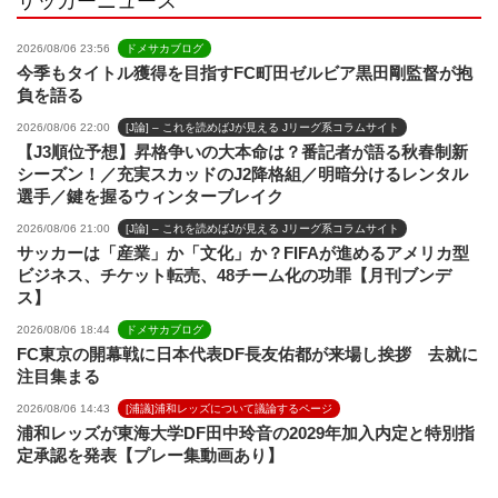
サッカーニュース
2026/08/06 23:56
ドメサカブログ
今季もタイトル獲得を目指すFC町田ゼルビア黒田剛監督が抱
負を語る
2026/08/06 22:00
[J論] – これを読めばJが見える Jリーグ系コラムサイト
【J3順位予想】昇格争いの大本命は？番記者が語る秋春制新
シーズン！／充実スカッドのJ2降格組／明暗分けるレンタル
選手／鍵を握るウィンターブレイク
2026/08/06 21:00
[J論] – これを読めばJが見える Jリーグ系コラムサイト
サッカーは「産業」か「文化」か？FIFAが進めるアメリカ型
ビジネス、チケット転売、48チーム化の功罪【月刊ブンデ
ス】
2026/08/06 18:44
ドメサカブログ
FC東京の開幕戦に日本代表DF長友佑都が来場し挨拶 去就に
注目集まる
2026/08/06 14:43
[浦議]浦和レッズについて議論するページ
浦和レッズが東海大学DF田中玲音の2029年加入内定と特別指
定承認を発表【プレー集動画あり】