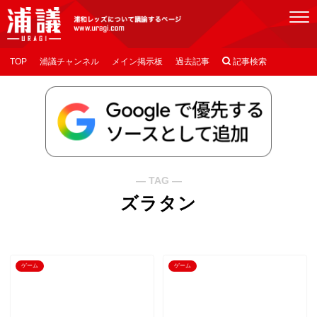
[浦議]浦和レッズについて議論するページ
TOP
浦議チャンネル
メイン掲示板
過去記事

記事検索
― TAG ―
ズラタン
ゲーム
ゲーム