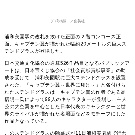
c
i
t
e
n
p
x
有
e
t
e
r
e
y
i
(C)高橋陽一／集英社
b
t
n
n
L
浦和美園駅の改札を抜けた正面の２階コンコース正
o
e
a
o
i
面、キャプテン翼が描かれた幅約20メートルの巨大ス
テンドグラスが登場した。
o
r
t
n
日本交通文化協会の通算526作品目となるパブリックア
ートは、日本宝くじ協会の「社会貢献貢献事業」の助
k
e
k
成を受けて、浦和美園駅に巨大ステンドグラスを設置
された。「キャプテン翼～世界に翔け～」と名付けら
れたステンドグラスは、キャプテン翼の作者である高
橋陽一氏によって99人のキャラクターが登場し、主人
公の大空翼を中心とした日本代表のキャラクターと世
界のライバルが描かれた名場面などをモチーフにした
作品となっている。
このステンドグラスの除幕式が11日浦和美園駅で行わ