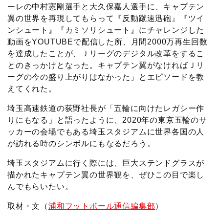
ーレの中村憲剛選手と大久保嘉人選手に、キャプテン
翼の世界を再現してもらって『反動蹴速迅砲』『ツイ
ンシュート』『カミソリシュート』にチャレンジした
動画をYOUTUBEで配信した所、月間2000万再生回数
を達成したことが、Ｊリーグのデジタル改革をするこ
とのきっかけとなった。キャプテン翼がなければＪリ
ーグの今の盛り上がりはなかった」とエピソードを教
えてくれた。
埼玉高速鉄道の荻野社長が「五輪に向けたレガシー作
りにもなる」と語ったように、2020年の東京五輪のサ
ッカーの会場でもある埼玉スタジアムに世界各国の人
が訪れる時のシンボルにもなるだろう。
埼玉スタジアムに行く際には、巨大ステンドグラスが
描かれたキャプテン翼の世界観を、ぜひこの目で楽し
んでもらいたい。
取材・文（
浦和フットボール通信編集部
）