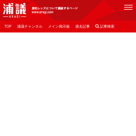
[浦議]浦和レッズについて議論するページ
TOP
浦議チャンネル
メイン掲示板
過去記事

記事検索