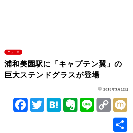
ニュース
浦和美園駅に「キャプテン翼」の
巨大ステンドグラスが登場
2018年3月12日
F
T
H
E
L
C
M
a
w
a
v
i
o
i
共