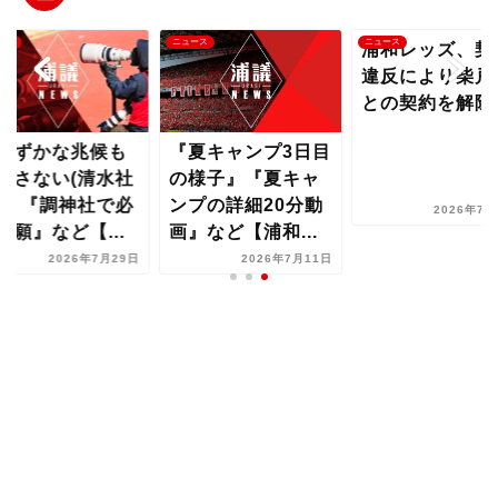
ース
ニュース
ニュース
浦和レッズ、契
違反により柴戸
との契約を解除
わずかな兆候も
『夏キャンプ3日目
逃さない(清水社
の様子』『夏キャ
)』『調神社で必
ンプの詳細20分動
2026年7月
祈願』など【...
画』など【浦和...
2026年7月29日
2026年7月11日