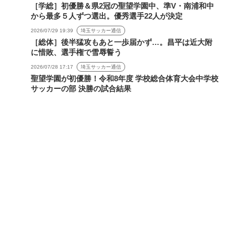
［学総］初優勝＆県2冠の聖望学園中、準V・南浦和中
から最多５人ずつ選出。優秀選手22人が決定
2026/07/29 19:39
埼玉サッカー通信
［総体］後半猛攻もあと一歩届かず…。昌平は近大附
に惜敗、選手権で雪辱誓う
2026/07/28 17:17
埼玉サッカー通信
聖望学園が初優勝！令和8年度 学校総合体育大会中学校
サッカーの部 決勝の試合結果