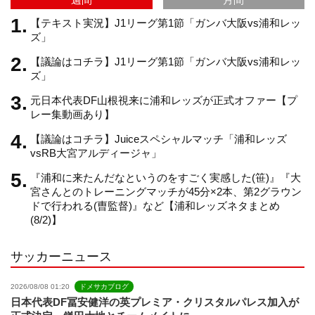
m
h
【テキスト実況】J1リーグ第1節「ガンバ大阪vs浦和レッ
ズ」
【議論はコチラ】J1リーグ第1節「ガンバ大阪vs浦和レッ
a
ズ」
元日本代表DF山根視来に浦和レッズが正式オファー【プ
n
レー集動画あり】
【議論はコチラ】Juiceスペシャルマッチ「浦和レッズ
n
vsRB大宮アルディージャ」
『浦和に来たんだなというのをすごく実感した(笹)』『大
e
宮さんとのトレーニングマッチが45分×2本、第2グラウン
ドで行われる(曺監督)』など【浦和レッズネタまとめ
(8/2)】
l
サッカーニュース
2026/08/08 01:20
ドメサカブログ
日本代表DF冨安健洋の英プレミア・クリスタルパレス加入が