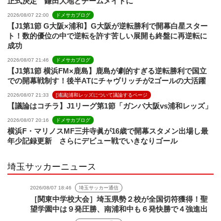
正式決定 鎌田大地とチームメイトに
2026/08/07 22:00
ドメサカブログ
【J1第1節 G大阪×浦和】G大阪が逆転勝利で開幕白星スター
ト！数的優位の中で逆転を許す苦しい展開も終盤に再逆転に
成功
2026/08/07 21:46
ドメサカブログ
【J1第1節 横浜FM×鹿島】鹿島が劇的すぎる逆転勝利で国立
での開幕戦制す！後半ATにチャヴリッチが2ゴールの大活躍
2026/08/07 21:33
[浦議]浦和レッズについて議論するページ
【議論はコチラ】J1リーグ第1節「ガンバ大阪vs浦和レッズ」
2026/08/07 20:16
ドメサカブログ
横浜F・マリノスMF三井寺眞が16歳で開幕スタメン出場し最
年少記録更新 さらにデビュー戦でいきなりゴール
埼玉サッカーニュース
2026/08/07 18:46
埼玉サッカー通信
［関東中学校大会］埼玉県勢２校が全国切符獲得！聖
望学園中は９発圧勝、南浦和中も６発快勝で４強進出