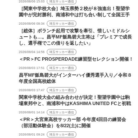
2026/08/06 15:03
埼玉サッカー通信
［関東中学校大会］埼玉県勢２校が８強進出！聖望学
園中が完封勝利、南浦和中は打ち合い制して全国王手
2026/08/06 08:34
埼玉サッカー通信
［総体］ボランチ起用で攻撃を牽引、惜しいミドルシ
ュートも…。昌平MF飯島碧大主将は「プレミアで成長
し、選手権でこの借りを返したい」
2026/08/04 14:56
埼玉サッカー通信
＜PR＞FC PROSPERDADE練習型セレクション開催！
2026/08/03 17:51
埼玉サッカー通信
昌平MF飯島碧大がインターハイ優秀選手入り／令和８
年度全国高校総体
2026/08/03 17:47
埼玉サッカー通信
関東中学校大会の組み合わせが決定！聖望学園中は駒
場東邦中と、南浦和中はKASHIMA UNITED FCと初戦
2026/08/01 14:14
埼玉サッカー通信
＜PR＞大宮東高校サッカー部 今年度4回目の練習会
（部活動体験会）を8/22(土)に開催
2026/08/01 09:24
埼玉サッカー通信