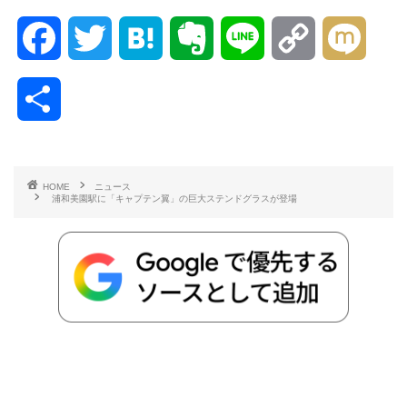
F
T
H
E
L
C
M
a
w
a
v
i
o
i
共
c
i
t
e
n
p
x
有
e
t
e
r
e
y
i
HOME
ニュース
浦和美園駅に「キャプテン翼」の巨大ステンドグラスが登場
b
t
n
n
L
o
e
a
o
i
o
r
t
n
k
e
k