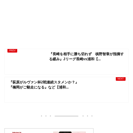
『長崎を相手に勝ち切れず 槙野智章が指摘す
る緩み』Jリーグ長崎vs浦和【...
『荻原がルヴァン杯2戦連続スタメンか？』
『橋岡がご馳走になる』など【浦和...