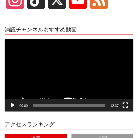
n
i
o
e
浦議チャンネルおすすめ動画
s
k
u
e
動
画
プ
t
T
T
d
レ
ー
a
o
u
ヤ
ー
g
k
b
00:00
12:37
r
e
アクセスランキング
a
C
週間
月間