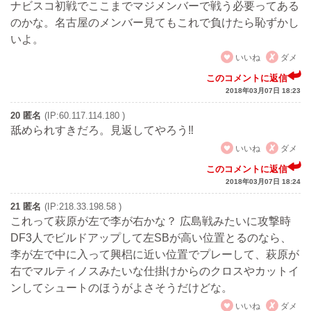
ナビスコ初戦でここまでマジメンバーで戦う必要ってある
のかな。名古屋のメンバー見てもこれで負けたら恥ずかし
いよ。
いいね
ダメ
このコメントに返信
2018年03月07日 18:23
20 匿名
(IP:60.117.114.180 )
舐められすきだろ。見返してやろう‼
いいね
ダメ
このコメントに返信
2018年03月07日 18:24
21 匿名
(IP:218.33.198.58 )
これって萩原が左で李が右かな？ 広島戦みたいに攻撃時
DF3人でビルドアップして左SBが高い位置とるのなら、
李が左で中に入って興梠に近い位置でプレーして、萩原が
右でマルティノスみたいな仕掛けからのクロスやカットイ
ンしてシュートのほうがよさそうだけどな。
いいね
ダメ