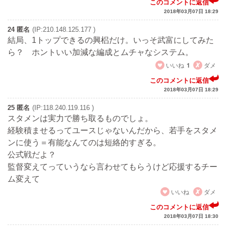
このコメントに返信
2018年03月07日 18:29
24 匿名
(IP:210.148.125.177 )
結局、1トップできるの興梠だけ。いっそ武富にしてみた
ら？ ホントいい加減な編成とムチャなシステム。
いいね
1
ダメ
このコメントに返信
2018年03月07日 18:29
25 匿名
(IP:118.240.119.116 )
スタメンは実力で勝ち取るものでしょ。
経験積ませるってユースじゃないんだから、若手をスタメ
ンに使う＝有能なんてのは短絡的すぎる。
公式戦だよ？
監督変えてっていうなら言わせてもらうけど応援するチー
ム変えて
いいね
ダメ
このコメントに返信
2018年03月07日 18:30