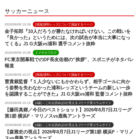
l
サッカーニュース
2026/08/08 10:39
[浦議]浦和レッズについて議論するページ
金子拓郎『10人だろうが勝たなければいけない。この戦いを
『良かった』というためには、次の試合が本当に大事になっ
てくる』J1 G大阪vs浦和 選手コメント抜粋
2026/08/08 10:38
ドメサカブログ
FC東京開幕戦でのDF長友佑都の“挨拶”、スポニチがネタバレ
報道
2026/08/08 10:27
[浦議]浦和レッズについて議論するページ
曺貴裁監督『１人少ないにもかかわらず、相手ゴールに向か
う姿勢を失わなかった浦和レッズというチームの新しい一歩
を認識することができた』J1 G大阪vs浦和 監督コメント抜粋
2026/08/08 10:15
[J論] – これを読めばJが見える Jリーグ系コラムサイト
【藤田真郷／今日のベストショット】2026年8月7日J1リーグ
第1節 横浜F・マリノスvs鹿島アントラーズ
2026/08/08 10:10
[J論] – これを読めばJが見える Jリーグ系コラムサイト
【森雅史の視点】2026年8月7日J1リーグ第1節 横浜F・マリノ
スvs鹿島アントラーズ