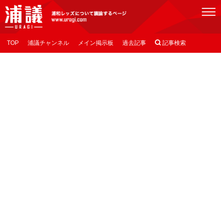
[浦議]浦和レッズについて議論するページ
TOP
浦議チャンネル
メイン掲示板
過去記事

記事検索