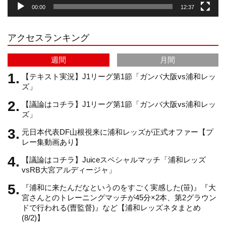
00:00
12:37
r
e
アクセスランキング
a
C
週間
月間
m
h
【テキスト実況】J1リーグ第1節「ガンバ大阪vs浦和レッ
ズ」
【議論はコチラ】J1リーグ第1節「ガンバ大阪vs浦和レッ
a
ズ」
元日本代表DF山根視来に浦和レッズが正式オファー【プ
n
レー集動画あり】
【議論はコチラ】Juiceスペシャルマッチ「浦和レッズ
n
vsRB大宮アルディージャ」
『浦和に来たんだなというのをすごく実感した(笹)』『大
e
宮さんとのトレーニングマッチが45分×2本、第2グラウン
ドで行われる(曺監督)』など【浦和レッズネタまとめ
(8/2)】