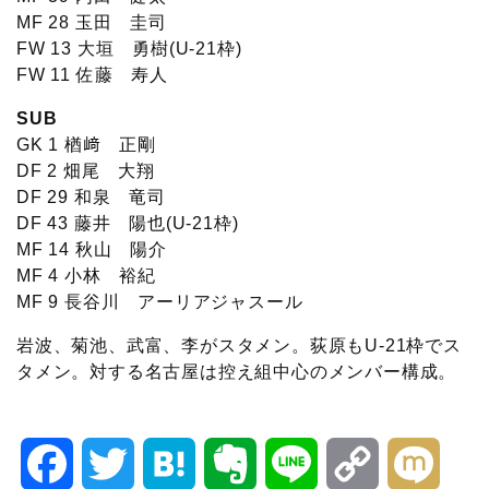
MF 28 玉田 圭司
FW 13 大垣 勇樹(U-21枠)
FW 11 佐藤 寿人
SUB
GK 1 楢﨑 正剛
DF 2 畑尾 大翔
DF 29 和泉 竜司
DF 43 藤井 陽也(U-21枠)
MF 14 秋山 陽介
MF 4 小林 裕紀
MF 9 長谷川 アーリアジャスール
岩波、菊池、武富、李がスタメン。荻原もU-21枠でス
タメン。対する名古屋は控え組中心のメンバー構成。
F
T
H
E
L
C
M