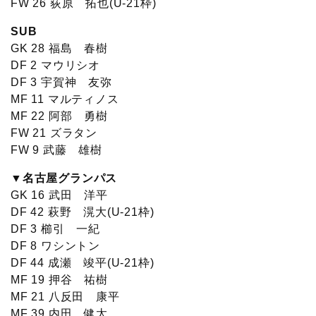
FW 26 荻原 拓也(U-21枠)
SUB
GK 28 福島 春樹
DF 2 マウリシオ
DF 3 宇賀神 友弥
MF 11 マルティノス
MF 22 阿部 勇樹
FW 21 ズラタン
FW 9 武藤 雄樹
▼名古屋グランパス
GK 16 武田 洋平
DF 42 萩野 滉大(U-21枠)
DF 3 櫛引 一紀
DF 8 ワシントン
DF 44 成瀬 竣平(U-21枠)
MF 19 押谷 祐樹
MF 21 八反田 康平
MF 39 内田 健太