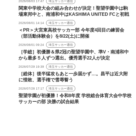
2026/08/03 17:47
埼玉サッカー通信
関東中学校大会の組み合わせが決定！聖望学園中は駒
場東邦中と、南浦和中はKASHIMA UNITED FCと初戦
2026/08/01 14:14
埼玉サッカー通信
＜PR＞大宮東高校サッカー部 今年度4回目の練習会
（部活動体験会）を8/22(土)に開催
2026/08/01 09:24
埼玉サッカー通信
［学総］初優勝＆県2冠の聖望学園中、準V・南浦和中
から最多５人ずつ選出。優秀選手22人が決定
2026/07/29 19:39
埼玉サッカー通信
［総体］後半猛攻もあと一歩届かず…。昌平は近大附
に惜敗、選手権で雪辱誓う
2026/07/28 17:17
埼玉サッカー通信
聖望学園が初優勝！令和8年度 学校総合体育大会中学校
サッカーの部 決勝の試合結果