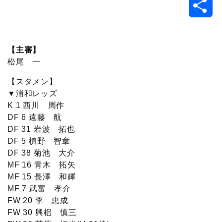
共
c
i
t
e
n
p
x
有
e
t
e
r
e
y
i
【主審】
松尾 一
b
t
n
n
L
【スタメン】
o
e
a
o
i
▼浦和レッズ
K 1 西川 周作
o
r
t
n
DF 6 遠藤 航
DF 31 岩波 拓也
k
e
k
DF 5 槙野 智章
DF 38 菊池 大介
MF 16 青木 拓矢
MF 15 長澤 和輝
MF 7 武富 孝介
FW 20 李 忠成
FW 30 興梠 慎三