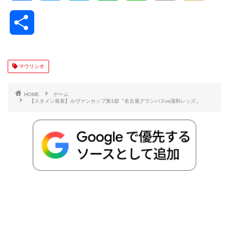
a
w
a
v
i
o
i
共
c
i
t
e
n
p
x
有
e
t
e
r
e
y
i
マウリシオ
b
t
n
n
L
HOME
ゲーム
【スタメン発表】ルヴァンカップ第1節『名古屋グランパスvs浦和レッズ』
o
e
a
o
i
o
r
t
n
k
e
k