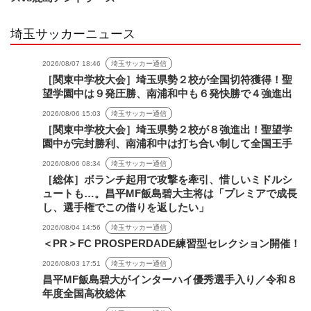
埼玉サッカーニュース
2026/08/07 18:46
埼玉サッカー通信
［関東中学校大会］埼玉県勢２校が全国切符獲得！聖
望学園中は９発圧勝、南浦和中も６発快勝で４強進出
2026/08/06 15:03
埼玉サッカー通信
［関東中学校大会］埼玉県勢２校が８強進出！聖望学
園中が完封勝利、南浦和中は打ち合い制して全国王手
2026/08/06 08:34
埼玉サッカー通信
［総体］ボランチ起用で攻撃を牽引、惜しいミドルシ
ュートも…。昌平MF飯島碧大主将は「プレミアで成長
し、選手権でこの借りを返したい」
2026/08/04 14:56
埼玉サッカー通信
＜PR＞FC PROSPERDADE練習型セレクション開催！
2026/08/03 17:51
埼玉サッカー通信
昌平MF飯島碧大がインターハイ優秀選手入り／令和８
年度全国高校総体