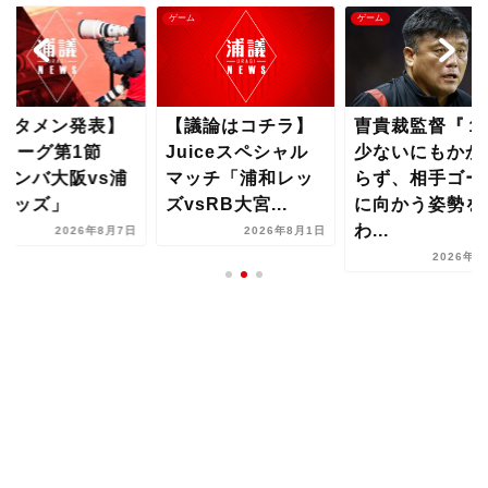
ム
ゲーム
ゲーム
スタメン発表】
【議論はコチラ】
曺貴裁監督『１
1リーグ第1節
Juiceスペシャル
少ないにもかか
ガンバ大阪vs浦
マッチ「浦和レッ
らず、相手ゴー
レッズ」
ズvsRB大宮...
に向かう姿勢を
わ...
2026年8月7日
2026年8月1日
2026年8