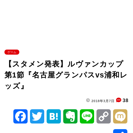
ゲーム
【スタメン発表】ルヴァンカップ
第1節『名古屋グランパスvs浦和レ
ッズ』
38
2018年3月7日
F
T
H
E
L
C
M
a
w
a
v
i
o
i