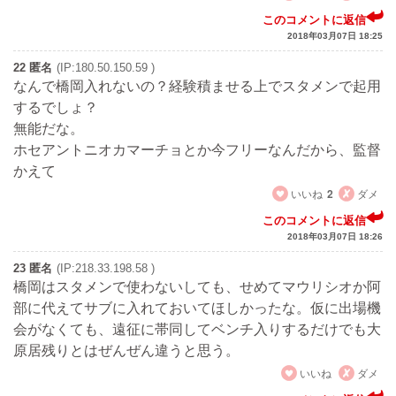
このコメントに返信
2018年03月07日 18:25
22 匿名
(IP:180.50.150.59 )
なんで橋岡入れないの？経験積ませる上でスタメンで起用
するでしょ？
無能だな。
ホセアントニオカマーチョとか今フリーなんだから、監督
かえて
いいね
2
ダメ
このコメントに返信
2018年03月07日 18:26
23 匿名
(IP:218.33.198.58 )
橋岡はスタメンで使わないしても、せめてマウリシオか阿
部に代えてサブに入れておいてほしかったな。仮に出場機
会がなくても、遠征に帯同してベンチ入りするだけでも大
原居残りとはぜんぜん違うと思う。
いいね
ダメ