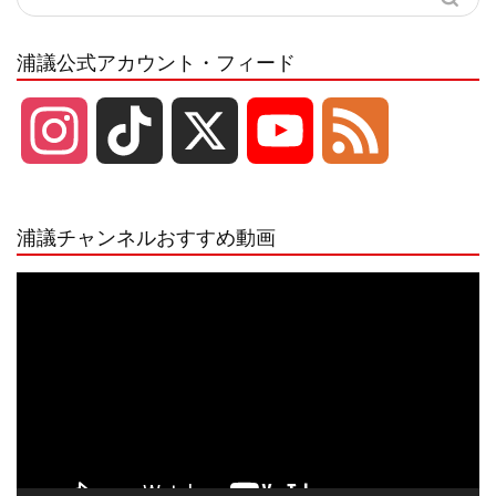
浦議公式アカウント・フィード
I
T
X
Y
F
n
i
o
e
浦議チャンネルおすすめ動画
s
k
u
e
動
画
プ
t
T
T
d
レ
ー
a
o
u
ヤ
ー
g
k
b