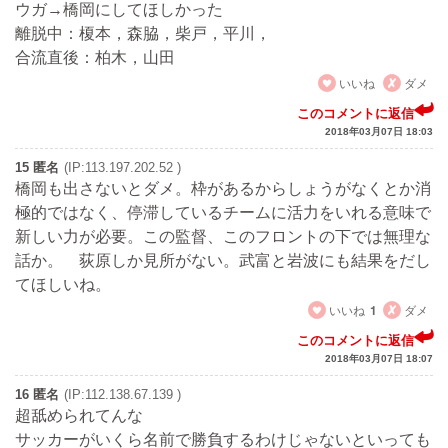
ウガ→橋岡にしてほしかった
離脱中：榎本，森脇，柴戸，平川，
合流直後：柏木，山田
いいね
ダメ
このコメントに返信
2018年03月07日 18:03
15 匿名
(IP:113.197.202.52 )
橋岡も出さないとダメ。枠があるからしょうがなくとか消
極的ではなく、停滞しているチームに活力をいれる意味で
新しい力が必要。この監督、このフロントの下では無理な
話か。 荻原しか見所がない。武富と岩波にも結果をだし
てほしいね。
いいね
1
ダメ
このコメントに返信
2018年03月07日 18:07
16 匿名
(IP:112.138.67.139 )
超舐められてんな
サッカーがいくら名前で勝負するわけじゃないといっても