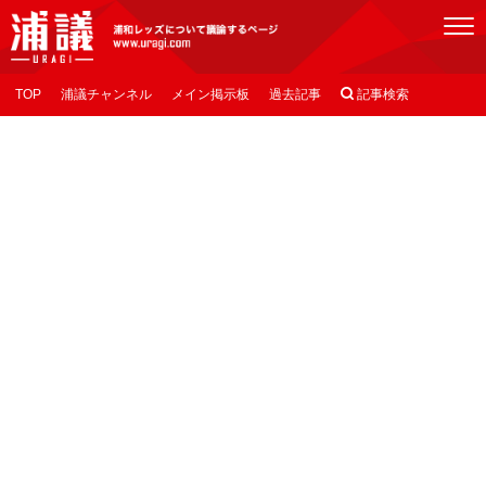
[浦議]浦和レッズについて議論するページ
TOP
浦議チャンネル
メイン掲示板
過去記事

記事検索