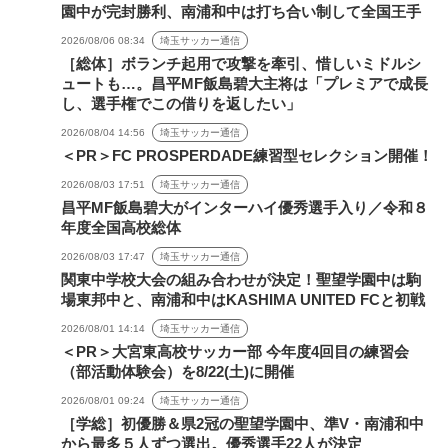
園中が完封勝利、南浦和中は打ち合い制して全国王手
2026/08/06 08:34
埼玉サッカー通信
［総体］ボランチ起用で攻撃を牽引、惜しいミドルシ
ュートも…。昌平MF飯島碧大主将は「プレミアで成長
し、選手権でこの借りを返したい」
2026/08/04 14:56
埼玉サッカー通信
＜PR＞FC PROSPERDADE練習型セレクション開催！
2026/08/03 17:51
埼玉サッカー通信
昌平MF飯島碧大がインターハイ優秀選手入り／令和８
年度全国高校総体
2026/08/03 17:47
埼玉サッカー通信
関東中学校大会の組み合わせが決定！聖望学園中は駒
場東邦中と、南浦和中はKASHIMA UNITED FCと初戦
2026/08/01 14:14
埼玉サッカー通信
＜PR＞大宮東高校サッカー部 今年度4回目の練習会
（部活動体験会）を8/22(土)に開催
2026/08/01 09:24
埼玉サッカー通信
［学総］初優勝＆県2冠の聖望学園中、準V・南浦和中
から最多５人ずつ選出。優秀選手22人が決定