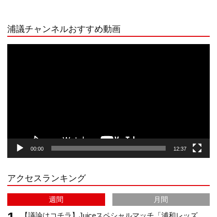
n
i
o
e
浦議チャンネルおすすめ動画
s
k
u
e
動
画
プ
t
T
T
d
レ
ー
a
o
u
ヤ
ー
g
k
b
00:00
12:37
r
e
アクセスランキング
a
C
週間
月間
m
h
【議論はコチラ】Juiceスペシャルマッチ「浦和レッズ