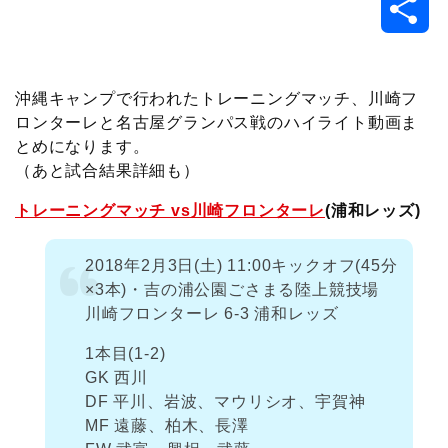
共
c
i
t
e
n
p
x
有
e
t
e
r
e
y
i
沖縄キャンプで行われたトレーニングマッチ、川崎フ
ロンターレと名古屋グランパス戦のハイライト動画ま
b
t
n
n
L
とめになります。
（あと試合結果詳細も）
o
e
a
o
i
トレーニングマッチ vs川崎フロンターレ
(浦和レッズ)
o
r
t
n
2018年2月3日(土) 11:00キックオフ(45分
k
e
k
×3本)・吉の浦公園ごさまる陸上競技場
川崎フロンターレ 6-3 浦和レッズ
1本目(1-2)
GK 西川
DF 平川、岩波、マウリシオ、宇賀神
MF 遠藤、柏木、長澤