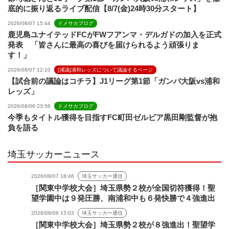
底的に振り返るライブ配信【8/7(金)24時30分スタート】
2026/08/07 15:44
ドメサカブログ
鹿児島ユナイテッドFCがFWフアンマ・デルガドの加入を正式
発表 「皆さんに最高の喜びを届けられるよう頑張りま
す！」
2026/08/07 12:10
[浦議]浦和レッズについて議論するページ
【試合前の議論はコチラ】J1リーグ第1節「ガンバ大阪vs浦和
レッズ」
2026/08/06 23:56
ドメサカブログ
今季もタイトル獲得を目指すFC町田ゼルビア黒田剛監督が抱
負を語る
埼玉サッカーニュース
2026/08/07 18:46
埼玉サッカー通信
［関東中学校大会］埼玉県勢２校が全国切符獲得！聖
望学園中は９発圧勝、南浦和中も６発快勝で４強進出
2026/08/06 15:03
埼玉サッカー通信
［関東中学校大会］埼玉県勢２校が８強進出！聖望学