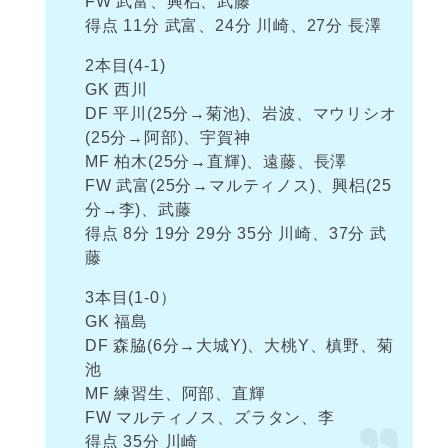
FW 武富、興梠、武藤
得点 11分 武富、24分 川崎、27分 長澤
2本目(4-1)
GK 西川
DF 平川(25分→菊池)、岩波、マウリシオ
(25分→阿部)、宇賀神
MF 柏木(25分→直輝)、遠藤、長澤
FW 武富(25分→マルティノス)、興梠(25
分→李)、武藤
得点 8分 19分 29分 35分 川崎、37分 武
藤
3本目(1-0）
GK 福島
DF 森脇(6分→大城Y)、大桃Y、槙野、菊
池
MF 練習生、阿部、直輝
FW マルティノス、ズラタン、李
得点 35分 川崎