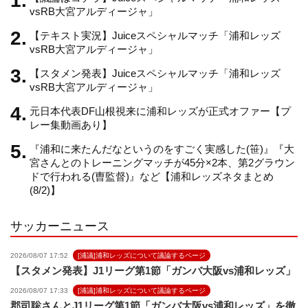
vsRB大宮アルディージャ」
【テキスト実況】Juiceスペシャルマッチ「浦和レッズ
a
vsRB大宮アルディージャ」
【スタメン発表】Juiceスペシャルマッチ「浦和レッズ
n
vsRB大宮アルディージャ」
元日本代表DF山根視来に浦和レッズが正式オファー【プ
n
レー集動画あり】
『浦和に来たんだなというのをすごく実感した(笹)』『大
e
宮さんとのトレーニングマッチが45分×2本、第2グラウン
ドで行われる(曺監督)』など【浦和レッズネタまとめ
(8/2)】
l
サッカーニュース
2026/08/07 17:52
[浦議]浦和レッズについて議論するページ
【スタメン発表】J1リーグ第1節「ガンバ大阪vs浦和レッズ」
2026/08/07 17:33
[浦議]浦和レッズについて議論するページ
郡司聡さんとJ1リーグ第1節「ガンバ大阪vs浦和レッズ」を徹