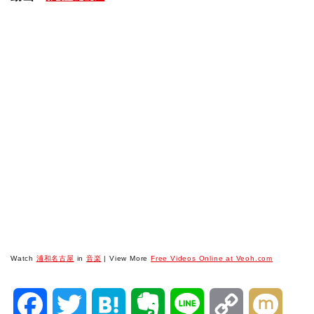
Watch
浦和名古屋
in
音楽
| View More
Free Videos Online at Veoh.com
F
T
H
E
L
C
M