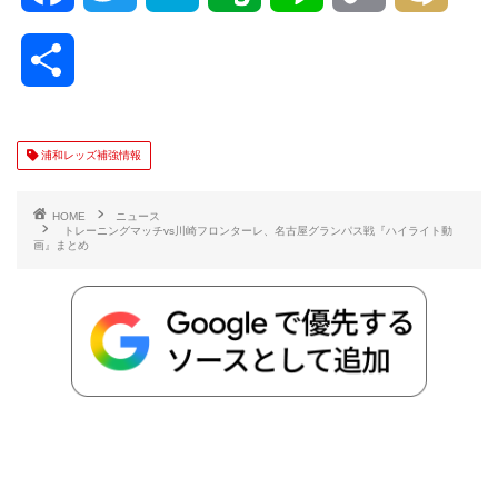
a
w
a
v
i
o
i
共
c
i
t
e
n
p
x
有
e
t
e
r
e
y
i
浦和レッズ補強情報
b
t
n
n
L
HOME
ニュース
トレーニングマッチvs川崎フロンターレ、名古屋グランパス戦『ハイライト動
画』まとめ
o
e
a
o
i
o
r
t
n
k
e
k