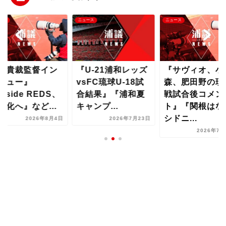
ース
ニュース
ニュース
U-21浦和レッズ
『サヴィオ、小
『曺貴裁監督イ
sFC琉球U-18試
森、肥田野の琉球
タビュー』
結果』『浦和夏
戦試合後コメン
『Inside RED
ャンプ...
ト』『関根はなぜ
有料化へ』など..
シドニ...
2026年7月23日
2026年8
2026年7月18日