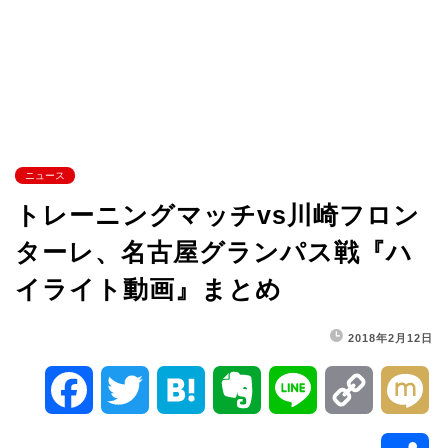
ニュース
トレーニングマッチvs川崎フロン
ターレ、名古屋グランパス戦『ハ
イライト動画』まとめ
2018年2月12日
F
T
H
E
L
C
M
a
w
a
v
i
o
i