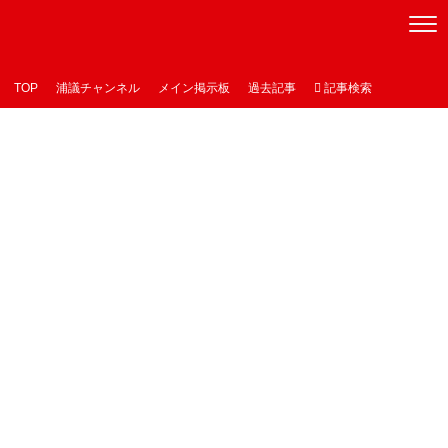
[浦議]浦和レッズについて議論するページ
TOP
浦議チャンネル
メイン掲示板
過去記事

記事検索