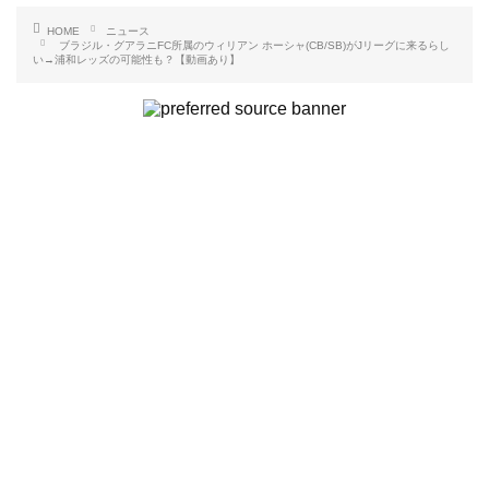
b
t
n
n
L
HOME
ニュース
ブラジル・グアラニFC所属のウィリアン ホーシャ(CB/SB)がJリーグに来るらし
い→浦和レッズの可能性も？【動画あり】
o
e
a
o
i
o
r
t
n
k
e
k