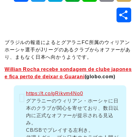
a
w
a
v
i
o
i
共
c
i
t
e
n
p
x
有
e
t
e
r
e
y
i
ブラジルの報道によるとグアラニFC所属のウィリアン
ホーシャ選手がJリーグのあるクラブからオファーがあ
b
t
n
n
L
り、まもなく日本へ向かうようです。
o
e
a
o
i
Willian Rocha recebe sondagem de clube japones
e fica perto de deixar o Guarani
(globo.com)
o
r
t
n
https://t.co/gRikvm4No0
k
e
k
グアラニーのウィリアン・ホーシャに日
本のクラブが関心を寄せており、数日以
内に正式なオファーが提示される見込
み。
CB/SBでプレイする左利き。