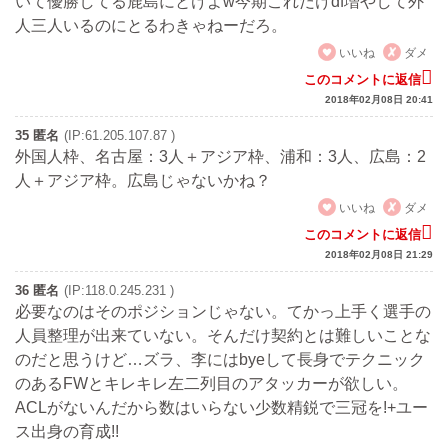
いて優勝してる鹿島にとけよw今期これだけdf増やして外
人三人いるのにとるわきゃねーだろ。
いいね
ダメ
このコメントに返信
2018年02月08日 20:41
35 匿名
(IP:61.205.107.87 )
外国人枠、名古屋：3人＋アジア枠、浦和：3人、広島：2
人＋アジア枠。広島じゃないかね？
いいね
ダメ
このコメントに返信
2018年02月08日 21:29
36 匿名
(IP:118.0.245.231 )
必要なのはそのポジションじゃない。てかっ上手く選手の
人員整理が出来ていない。そんだけ契約とは難しいことな
のだと思うけど…ズラ、李にはbyeして長身でテクニック
のあるFWとキレキレ左二列目のアタッカーが欲しい。
ACLがないんだから数はいらない少数精鋭で三冠を!+ユー
ス出身の育成!!