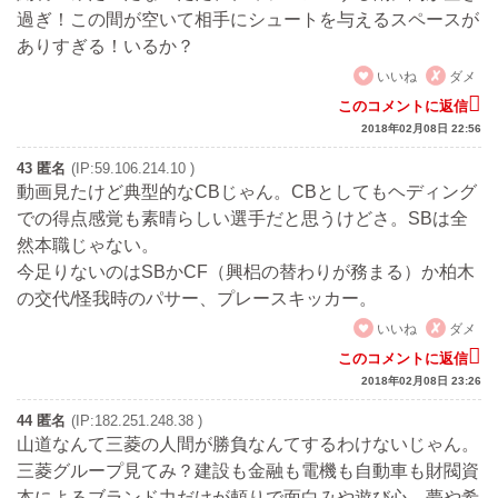
過ぎ！この間が空いて相手にシュートを与えるスペースが
ありすぎる！いるか？
いいね
ダメ
このコメントに返信
2018年02月08日 22:56
43 匿名
(IP:59.106.214.10 )
動画見たけど典型的なCBじゃん。CBとしてもヘディング
での得点感覚も素晴らしい選手だと思うけどさ。SBは全
然本職じゃない。
今足りないのはSBかCF（興梠の替わりが務まる）か柏木
の交代/怪我時のパサー、プレースキッカー。
いいね
ダメ
このコメントに返信
2018年02月08日 23:26
44 匿名
(IP:182.251.248.38 )
山道なんて三菱の人間が勝負なんてするわけないじゃん。
三菱グループ見てみ？建設も金融も電機も自動車も財閥資
本によるブランド力だけが頼りで面白みや遊び心、夢や希