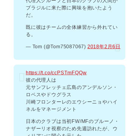
代理人グループと日本のクラブの人間が
ブラジルに来た際に興味を抱いたよう
だ。
既に彼はチームの全体練習から外れてい
る。
— Tom (@Tom75087067)
2018年2月6日
https://t.co/ccPSTmFQQw
彼の代理人は
元サンフレッチェ広島のアンデルソン・
ロペスやドウグラス
川崎フロンターレのエウシーニョやハイ
ネルをマネージメント
日本のクラブは当初FW/MFのブルーノ・
ナザーリオ視察のため先週訪れたが、ウ
ィリアンに関心を示した