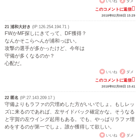
いいね
ダメ
このコメントに返信
2018年02月08日 15:29
21 浦和大好き
(IP:126.254.194.71 )
FWかMF探しにきてって、DF獲得？
なんかそこらへんが浦和っぽい。
攻撃の選手が多かったけど、今年は
守備が多くなるのか？
心配だ。
いいね
ダメ
このコメントに返信
2018年02月08日 15:41
22 匿名
(IP:27.143.209.17 )
守備よりもラファの穴埋めした方がいいでしょ。もしレッ
ズに来るのであれば、左サイドバック確定かな。そうなる
と宇賀の左ウイング起用もある。でも、やっぱりラファ埋
めをするのが第一でしょ。誰か獲得して欲しい。
いいね
ダメ