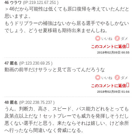
46 ウラワ
(IP:219.121.67.251 )
＞46だから可能性は低くても原口復帰を考えていたんだと
思いますよ。
もうドリブラーの補強はないから居る選手でやるしかない
でしょう、どうせ夏移籍も期待出来ませんしね。
いいね
ダメ
このコメントに返信
2018年02月09日 00:55
47 匿名
(IP:123.230.69.25 )
動画の前半だけサラッと見て言ってんだろうな
いいね
ダメ
このコメントに返信
2018年02月09日 01:04
48 匿名
(IP:202.238.75.237 )
うん。判断力、高さ、スピード、パス能力どれをとっても
及第点以上だな！セットプレーでも威力を発揮しそうだし
悪くない選手だと思う。来たならそれは嬉しい、けど余所
へ行ったなら間違いなく脅威になる。