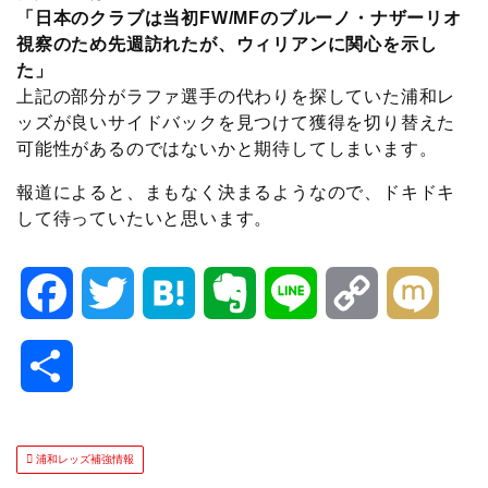
「日本のクラブは当初FW/MFのブルーノ・ナザーリオ
視察のため先週訪れたが、ウィリアンに関心を示し
た」
上記の部分がラファ選手の代わりを探していた浦和レ
ッズが良いサイドバックを見つけて獲得を切り替えた
可能性があるのではないかと期待してしまいます。
報道によると、まもなく決まるようなので、ドキドキ
して待っていたいと思います。
F
T
H
E
L
C
M
a
w
a
v
i
o
i
共
c
i
t
e
n
p
x
有
e
t
e
r
e
y
i
浦和レッズ補強情報