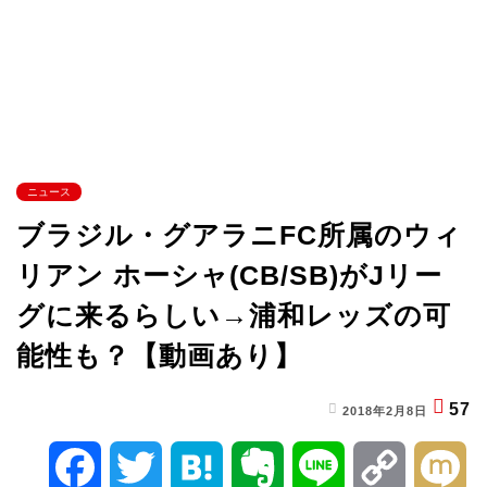
ニュース
ブラジル・グアラニFC所属のウィ
リアン ホーシャ(CB/SB)がJリー
グに来るらしい→浦和レッズの可
能性も？【動画あり】
57
2018年2月8日
F
T
H
E
L
C
M