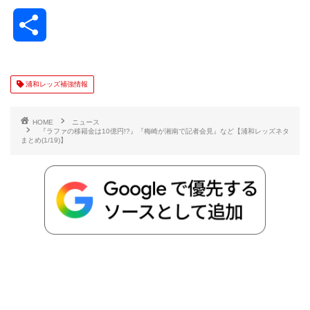
a
w
a
v
i
o
i
共
c
i
t
e
n
p
x
有
e
t
e
r
e
y
i
浦和レッズ補強情報
b
t
n
n
L
HOME
ニュース
『ラファの移籍金は10億円!?』『梅崎が湘南で記者会見』など【浦和レッズネタ
まとめ(1/19)】
o
e
a
o
i
o
r
t
n
k
e
k