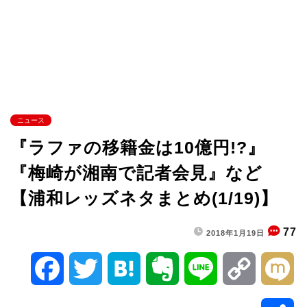
ニュース
『ラファの移籍金は10億円!?』
『梅崎が湘南で記者会見』など
【浦和レッズネタまとめ(1/19)】
77
2018年1月19日
F
T
H
E
L
C
M
a
w
a
v
i
o
i