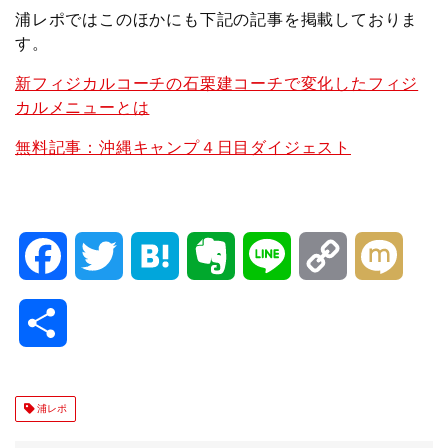
浦レポではこのほかにも下記の記事を掲載しておりま
す。
新フィジカルコーチの石栗建コーチで変化したフィジ
カルメニューとは
無料記事：沖縄キャンプ４日目ダイジェスト
F
T
H
E
L
C
M
a
w
a
v
i
o
i
共
c
i
t
e
n
p
x
有
e
t
e
r
e
y
i
浦レポ
b
t
n
n
L