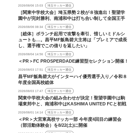
2026/08/06 15:03
埼玉サッカー通信
［関東中学校大会］埼玉県勢２校が８強進出！聖望学
園中が完封勝利、南浦和中は打ち合い制して全国王手
2026/08/06 08:34
埼玉サッカー通信
［総体］ボランチ起用で攻撃を牽引、惜しいミドルシ
ュートも…。昌平MF飯島碧大主将は「プレミアで成長
し、選手権でこの借りを返したい」
2026/08/04 14:56
埼玉サッカー通信
＜PR＞FC PROSPERDADE練習型セレクション開催！
2026/08/03 17:51
埼玉サッカー通信
昌平MF飯島碧大がインターハイ優秀選手入り／令和８
年度全国高校総体
2026/08/03 17:47
埼玉サッカー通信
関東中学校大会の組み合わせが決定！聖望学園中は駒
場東邦中と、南浦和中はKASHIMA UNITED FCと初戦
2026/08/01 14:14
埼玉サッカー通信
＜PR＞大宮東高校サッカー部 今年度4回目の練習会
（部活動体験会）を8/22(土)に開催