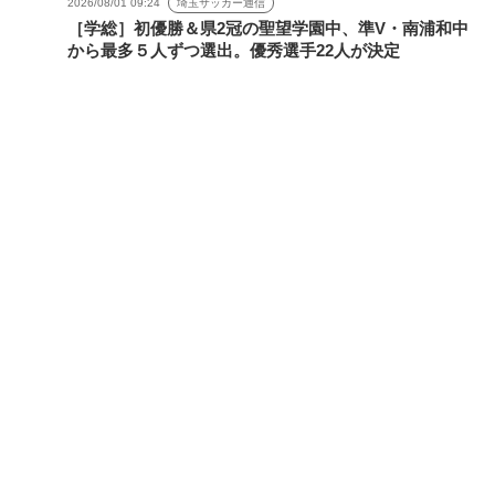
2026/08/01 09:24
埼玉サッカー通信
［学総］初優勝＆県2冠の聖望学園中、準V・南浦和中
から最多５人ずつ選出。優秀選手22人が決定