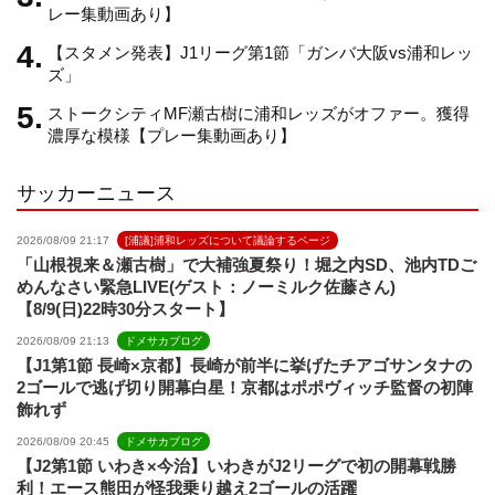
n
レー集動画あり】
【スタメン発表】J1リーグ第1節「ガンバ大阪vs浦和レッ
n
ズ」
ストークシティMF瀬古樹に浦和レッズがオファー。獲得
e
濃厚な模様【プレー集動画あり】
サッカーニュース
l
2026/08/09 21:17
[浦議]浦和レッズについて議論するページ
「山根視来＆瀬古樹」で大補強夏祭り！堀之内SD、池内TDご
めんなさい緊急LIVE(ゲスト：ノーミルク佐藤さん)
【8/9(日)22時30分スタート】
2026/08/09 21:13
ドメサカブログ
【J1第1節 長崎×京都】長崎が前半に挙げたチアゴサンタナの
2ゴールで逃げ切り開幕白星！京都はポポヴィッチ監督の初陣
飾れず
2026/08/09 20:45
ドメサカブログ
【J2第1節 いわき×今治】いわきがJ2リーグで初の開幕戦勝
利！エース熊田が怪我乗り越え2ゴールの活躍