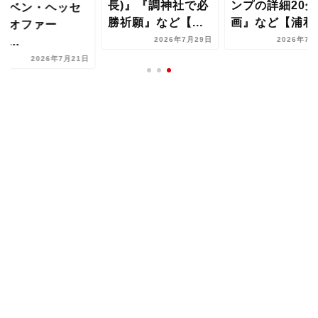
長)』『調神社で必
ンプの詳細20分
・ベン・ヘッセ
勝祈願』など【...
画』など【浦和..
にオファー
...
2026年7月29日
2026年7月
2026年7月21日