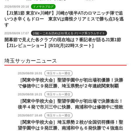
2026/08/09 20:18
ドメサカブログ
【J1第1節 東京V×川崎F】川崎が後半ATのロマニッチ弾で追
いつき辛くもドロー 東京Vは痛恨クリアミスで勝ち点3を逃
す
2026/08/09 17:07
[J論] – これを読めばJが見える Jリーグ系コラムサイト
開幕節で見えた各クラブの現在地は？番記者が語るJ1第1節
【J1レビューショー】[8/10(月)22時スタート]
埼玉サッカーニュース
2026/08/09 16:01
埼玉サッカー通信
［関東中学校大会］聖望学園中が初出場初優勝！決勝
で修徳中に９発圧勝、埼玉県勢が２年連続関東制覇
2026/08/08 16:21
埼玉サッカー通信
［関東中学校大会］聖望学園中が初出場で決勝進出！
後半４発で市川三中に快勝、南浦和中は修徳中に惜敗
2026/08/07 18:46
埼玉サッカー通信
［関東中学校大会］埼玉県勢２校が全国切符獲得！聖
望学園中は９発圧勝、南浦和中も６発快勝で４強進出