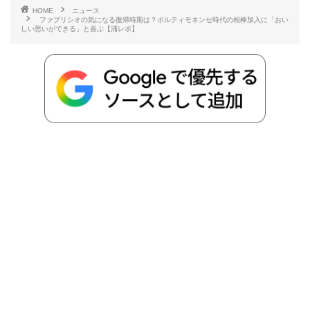
HOME
ニュース
ファブリシオの気になる復帰時期は？ポルティモネンセ時代の相棒加入に「おい
しい思いができる」と喜ぶ【浦レポ】
o
e
a
o
i
o
r
t
n
k
e
k