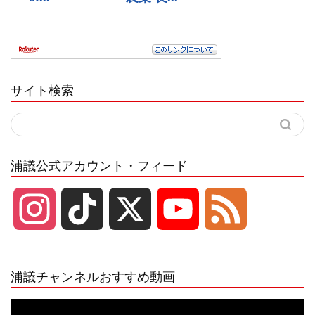
サイト検索
浦議公式アカウント・フィード
I
T
X
Y
F
n
i
o
e
浦議チャンネルおすすめ動画
s
k
u
e
動