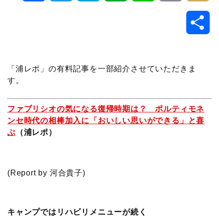
a
w
a
v
i
o
i
共
c
i
t
e
n
p
x
有
e
t
e
r
e
y
i
「浦レポ」の有料記事を一部紹介させていただきま
す。
b
t
n
n
L
o
e
a
o
i
ファブリシオの気になる復帰時期は？ ポルティモネ
ンセ時代の相棒加入に「おいしい思いができる」と喜
o
r
t
n
ぶ
（浦レポ）
k
e
k
(Report by 河合貴子)
キャンプではリハビリメニューが続く