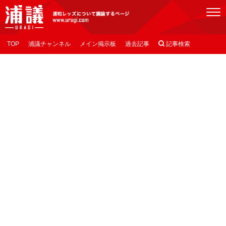
[浦議]浦和レッズについて議論するページ
TOP
浦議チャンネル
メイン掲示板
過去記事

記事検索