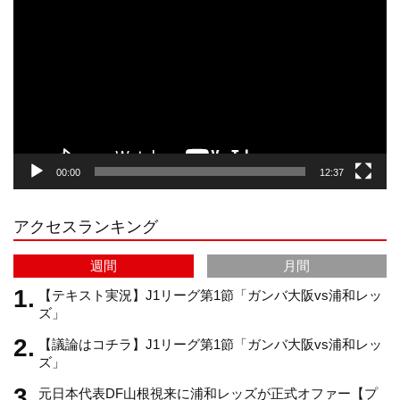
画
プ
t
T
T
d
レ
ー
a
o
u
ヤ
ー
g
k
b
00:00
12:37
r
e
アクセスランキング
a
C
週間
月間
m
h
【テキスト実況】J1リーグ第1節「ガンバ大阪vs浦和レッ
ズ」
【議論はコチラ】J1リーグ第1節「ガンバ大阪vs浦和レッ
a
ズ」
元日本代表DF山根視来に浦和レッズが正式オファー【プ