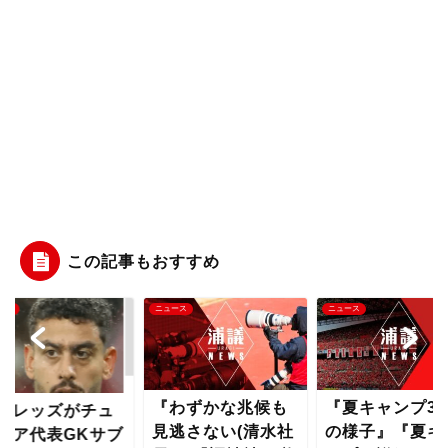
この記事もおすすめ
ース
ニュース
ニュース
『わずかな兆候も
『夏キャンプ3
和レッズがチュ
見逃さない(清水社
の様子』『夏キ
ジア代表GKサブ