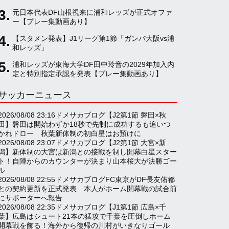
元日本代表DF山根視来に浦和レッズが正式オファ
a
ー【プレー集動画あり】
【スタメン発表】J1リーグ第1節「ガンバ大阪vs浦
和レッズ」
n
浦和レッズが東海大学DF田中玲音の2029年加入内
定と特別指定承認を発表【プレー集動画あり】
n
サッカーニュース
e
2026/08/08 23:16
ドメサカブログ
【J2第1節 磐田×秋
田】磐田は開始わずか18秒で先制に成功するも追いつ
かれドロー 秋葉新体制の初白星はお預けに
2026/08/08 23:07
ドメサカブログ
【J2第1節 大宮×新
l
潟】新体制の大宮は新潟との接戦を制し開幕白星スター
ト！自陣からのカウンターが決まり山本桜大が決勝ゴー
ル
2026/08/08 22:55
ドメサカブログ
FC東京がDF長友佑都
との契約更新を正式発表 本人がホーム開幕戦の試合前
にサポーターへ報告
2026/08/08 22:35
ドメサカブログ
【J1第1節 広島×千
葉】広島はシュート21本の猛攻で千葉を圧倒しホーム
開幕戦を飾る！海外から復帰の川村がいきなりゴール