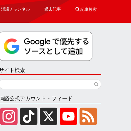
浦議チャンネル
過去記事

記事検索
サイト検索
浦議公式アカウント・フィード
I
T
X
Y
F