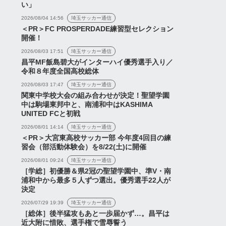
い」
2026/08/04 14:56
埼玉サッカー通信
＜PR＞FC PROSPERDADE練習型セレクション
開催！
2026/08/03 17:51
埼玉サッカー通信
昌平MF飯島碧大がインターハイ優秀選手入り／
令和８年度全国高校総体
2026/08/03 17:47
埼玉サッカー通信
関東中学校大会の組み合わせが決定！聖望学園
中は駒場東邦中と、南浦和中はKASHIMA
UNITED FCと初戦
2026/08/01 14:14
埼玉サッカー通信
試合「浦和レッズvs沖
ス
＜PR＞大宮東高校サッカー部 今年度4回目の練
習会（部活動体験会）を8/22(土)に開催
際大学」結果
2026/08/01 09:24
埼玉サッカー通信
［学総］初優勝＆県2冠の聖望学園中、準V・南
浦和中から最多５人ずつ選出。優秀選手22人が
決定
2026/07/29 19:39
埼玉サッカー通信
［総体］後半猛攻もあと一歩届かず…。昌平は
近大附に惜敗、選手権で雪辱誓う