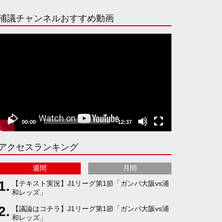
n
i
o
e
浦議チャンネルおすすめ動画
s
k
u
e
動
画
プ
t
T
T
d
レ
ー
ヤ
a
o
u
ー
00:00
12:37
g
k
b
アクセスランキング
r
e
週間
月間
a
C
【テキスト実況】J1リーグ第1節「ガンバ大阪vs浦
和レッズ」
【議論はコチラ】J1リーグ第1節「ガンバ大阪vs浦
m
h
和レッズ」