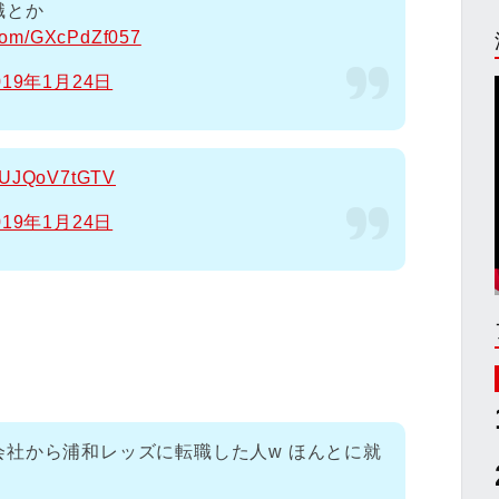
職とか
r.com/GXcPdZf057
019年1月24日
om/UJQoV7tGTV
019年1月24日
社から浦和レッズに転職した人w ほんとに就