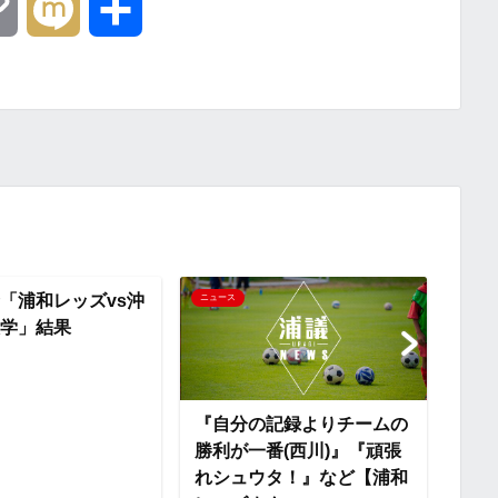
C
M
共
o
i
有
p
x
y
i
L
i
『サヴィオ、小森、肥田野
練習
ニュース
ニュー
の琉球戦試合後コメント』
縄国
n
『関根はなぜシドニーFC
を選んだのか...
k
記録よりチームの
番(西川)』『頑張
タ！』など【浦和