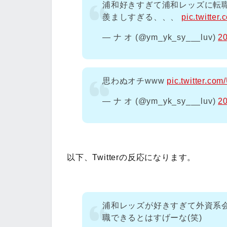
浦和好きすぎて浦和レッズに転
羨ましすぎる、、、
pic.twitte
— ナ オ (@ym_yk_sy___luv)
2
思わぬオチwww
pic.twitter.c
— ナ オ (@ym_yk_sy___luv)
2
以下、Twitterの反応になります。
浦和レッズが好きすぎて外資系会
職できるとはすげーな(笑)