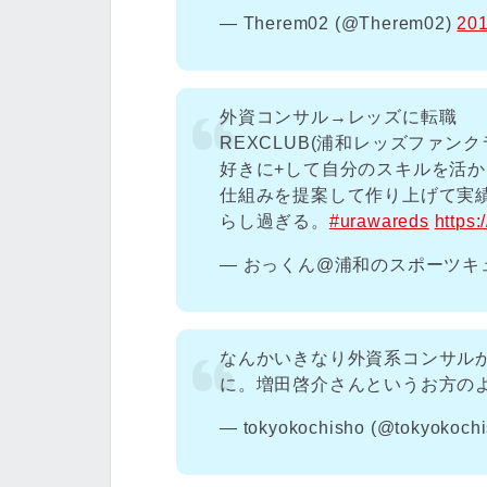
— Therem02 (@Therem02)
20
外資コンサル→レッズに転職
REXCLUB(浦和レッズファン
好きに+して自分のスキルを活
仕組みを提案して作り上げて実
らし過ぎる。
#urawareds
https:
— おっくん@浦和のスポーツキュレー
なんかいきなり外資系コンサル
に。増田啓介さんというお方の
— tokyokochisho (@tokyokoch