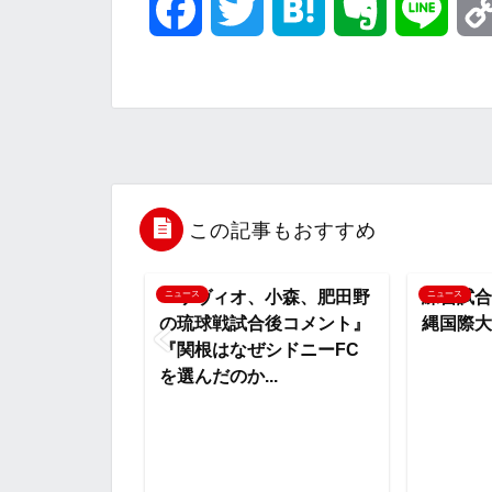
F
T
H
E
L
a
w
a
v
i
c
i
t
e
n
e
t
e
r
e
b
t
n
n
この記事もおすすめ
o
e
a
o
、小森、肥田野
練習試合「浦和レッズvs沖
ニュース
ニュース
合後コメント』
縄国際大学」結果
o
r
t
シドニーFC
..
k
e
『自分の
勝利が一
れシュウ