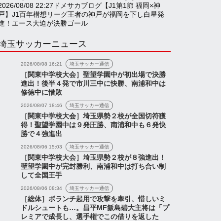
2026/08/08 22:27
ドメサカブログ
【J1第1節 福岡×神
戸】J1百年構想リーグ王者の神戸が福岡を下し白星発
進！エース大迫が決勝ゴール
埼玉サッカーニュース
2026/08/08 16:21
埼玉サッカー通信
［関東中学校大会］聖望学園中が初出場で決勝
進出！後半４発で市川三中に快勝、南浦和中は
修徳中に惜敗
2026/08/07 18:46
埼玉サッカー通信
［関東中学校大会］埼玉県勢２校が全国切符獲
得！聖望学園中は９発圧勝、南浦和中も６発快
勝で４強進出
2026/08/06 15:03
埼玉サッカー通信
［関東中学校大会］埼玉県勢２校が８強進出！
聖望学園中が完封勝利、南浦和中は打ち合い制
して全国王手
2026/08/06 08:34
埼玉サッカー通信
［総体］ボランチ起用で攻撃を牽引、惜しいミ
ドルシュートも…。昌平MF飯島碧大主将は「プ
レミアで成長し、選手権でこの借りを返した