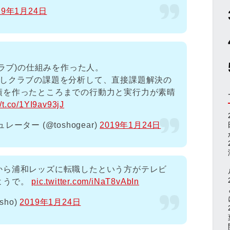
19年1月24日
クラブ)の仕組みを作った人。
かしクラブの課題を分析して、直接課題解決の
績を作ったところまでの行動力と実行力が素晴
//t.co/1YI9av93jJ
ター (@toshogear)
2019年1月24日
から浦和レッズに転職したという方がテレビ
ようで。
pic.twitter.com/iNaT8vAbIn
isho)
2019年1月24日