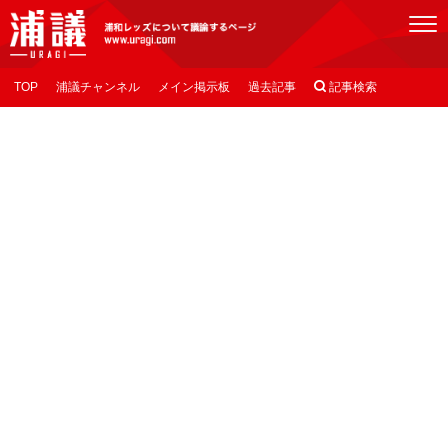
[浦議]浦和レッズについて議論するページ
TOP
浦議チャンネル
メイン掲示板
過去記事

記事検索