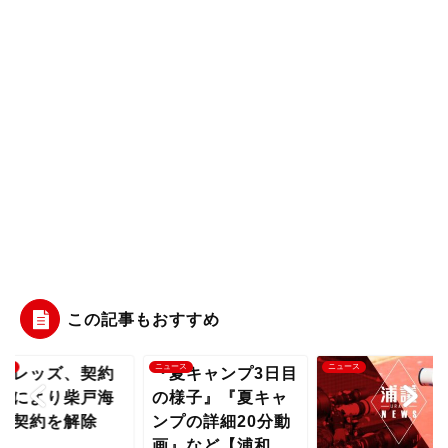
この記事もおすすめ
ース
ニュース
ニュース
和レッズ、契約
『夏キャンプ3日目
反により柴戸海
の様子』『夏キャ
の契約を解除
ンプの詳細20分動
画』など【浦和...