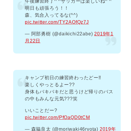
午後練習終了^ ^サッカーは楽しいね^ ^
明日も頑張ろう！！
森、気合入ってるな(^^)
pic.twitter.com/TY2AOfQz7J
— 阿部勇樹 (@daikichi22abe)
2019年1
月22日
キャンプ初日の練習終わったどー‼︎
楽しくやっとるよー??
身体もバキバキだと思うけど帰りのバス
の中もみんな元気???笑
いいことだー?
pic.twitter.com/PfOaQD0tCM
— 森脇良太 (@moriwaki46ryota)
2019年