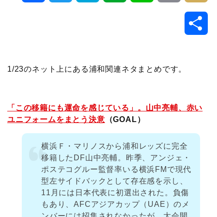
a
w
a
v
i
o
i
共
c
i
t
e
n
p
x
有
e
t
e
r
e
y
i
1/23のネット上にある浦和関連ネタまとめです。
b
t
n
n
L
o
e
a
o
i
「この移籍にも運命を感じている」。山中亮輔、赤い
ユニフォームをまとう決意
（GOAL）
o
r
t
n
横浜Ｆ・マリノスから浦和レッズに完全
k
e
k
移籍したDF山中亮輔。昨季、アンジェ・
ポステコグルー監督率いる横浜FMで現代
型左サイドバックとして存在感を示し、
11月には日本代表に初選出された。負傷
もあり、AFCアジアカップ（UAE）のメ
ンバーには招集されなかったが、大会開