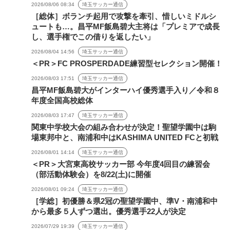
2026/08/06 08:34
埼玉サッカー通信
［総体］ボランチ起用で攻撃を牽引、惜しいミドルシ
ュートも…。昌平MF飯島碧大主将は「プレミアで成長
し、選手権でこの借りを返したい」
2026/08/04 14:56
埼玉サッカー通信
＜PR＞FC PROSPERDADE練習型セレクション開催！
2026/08/03 17:51
埼玉サッカー通信
昌平MF飯島碧大がインターハイ優秀選手入り／令和８
年度全国高校総体
2026/08/03 17:47
埼玉サッカー通信
関東中学校大会の組み合わせが決定！聖望学園中は駒
場東邦中と、南浦和中はKASHIMA UNITED FCと初戦
2026/08/01 14:14
埼玉サッカー通信
＜PR＞大宮東高校サッカー部 今年度4回目の練習会
（部活動体験会）を8/22(土)に開催
2026/08/01 09:24
埼玉サッカー通信
［学総］初優勝＆県2冠の聖望学園中、準V・南浦和中
から最多５人ずつ選出。優秀選手22人が決定
2026/07/29 19:39
埼玉サッカー通信