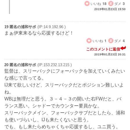
いいね
18
ダメ
3
2019年01月23日 19:50
19 匿名の浦和サポ
(IP:14.9.192.96 )
まぁ伊東来るなら応援するけど！
いいね
1
ダメ
4
このコメントに返信
2019年01月23日 20:31
20 匿名の浦和サポ
(IP:153.232.13.215 )
監督は、スリーバックにフォーバックを加えていくみたい
な感じで言ってる。
IJ来て欲しいけど、スリーバックだとポジション難しいよ
ね。
WBは無理だと思う。３－４－３の開いた右FWだと、バ
ランス悪い。シャドーでカウンター要員かな。
スリーバックメイン、フォーバックサブだとしたら、浦和
も使いづらいし、IJも来たくないと思う。
でも、もし来たらめちゃくちゃ応援するし、ユニ買う。