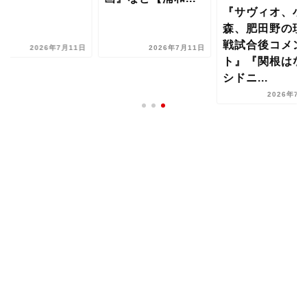
『サヴィオ、小
森、肥田野の琉
戦試合後コメン
2026年7月11日
2026年7月11日
ト』『関根はな
シドニ...
2026年7月