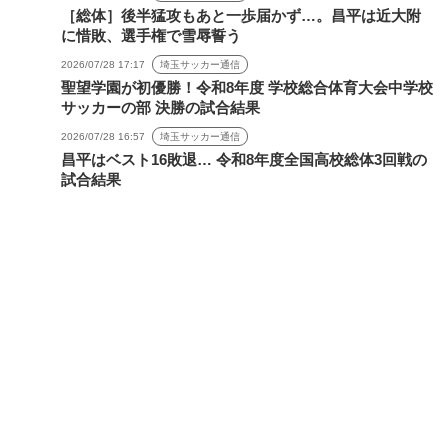
［総体］後半猛攻もあと一歩届かず…。昌平は近大附
に惜敗、選手権で雪辱誓う
2026/07/28 17:17
埼玉サッカー通信
聖望学園が初優勝！令和8年度 学校総合体育大会中学校
サッカーの部 決勝の試合結果
2026/07/28 16:57
埼玉サッカー通信
昌平はベスト16敗退… 令和8年度全国高校総体3回戦の
試合結果