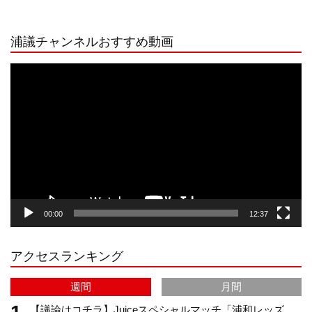
n
i
o
e
浦議チャンネルおすすめ動画
s
k
u
e
動
画
プ
t
T
T
d
レ
ー
a
o
u
ヤ
ー
g
k
b
00:00
12:37
r
e
アクセスランキング
a
C
週間
月間
m
h
【議論はコチラ】Juiceスペシャルマッチ「浦和レッズ