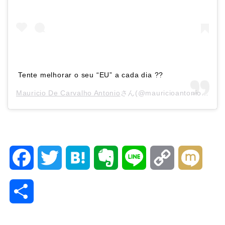
Tente melhorar o seu “EU” a cada dia ??
Mauricio De Carvalho Antonio
さん(@mauricioantoniooficial)がシェアした投稿 –
F
T
H
E
L
C
M
a
w
a
v
i
o
i
共
c
i
t
e
n
p
x
有