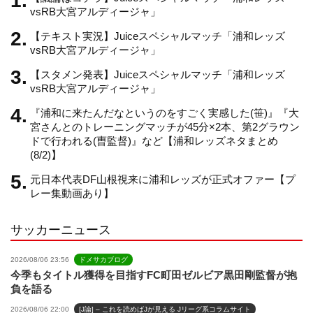
vsRB大宮アルディージャ」
【テキスト実況】Juiceスペシャルマッチ「浦和レッズ
a
vsRB大宮アルディージャ」
【スタメン発表】Juiceスペシャルマッチ「浦和レッズ
n
vsRB大宮アルディージャ」
『浦和に来たんだなというのをすごく実感した(笹)』『大
n
宮さんとのトレーニングマッチが45分×2本、第2グラウン
ドで行われる(曺監督)』など【浦和レッズネタまとめ
(8/2)】
e
元日本代表DF山根視来に浦和レッズが正式オファー【プ
レー集動画あり】
l
サッカーニュース
2026/08/06 23:56
ドメサカブログ
今季もタイトル獲得を目指すFC町田ゼルビア黒田剛監督が抱
負を語る
2026/08/06 22:00
[J論] – これを読めばJが見える Jリーグ系コラムサイト