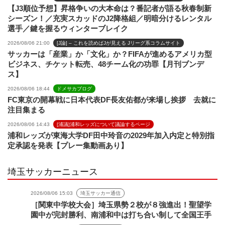
【J3順位予想】昇格争いの大本命は？番記者が語る秋春制新
シーズン！／充実スカッドのJ2降格組／明暗分けるレンタル
選手／鍵を握るウィンターブレイク
2026/08/06 21:00
[J論] – これを読めばJが見える Jリーグ系コラムサイト
サッカーは「産業」か「文化」か？FIFAが進めるアメリカ型
ビジネス、チケット転売、48チーム化の功罪【月刊ブンデ
ス】
2026/08/06 18:44
ドメサカブログ
FC東京の開幕戦に日本代表DF長友佑都が来場し挨拶 去就に
注目集まる
2026/08/06 14:43
[浦議]浦和レッズについて議論するページ
浦和レッズが東海大学DF田中玲音の2029年加入内定と特別指
定承認を発表【プレー集動画あり】
埼玉サッカーニュース
2026/08/06 15:03
埼玉サッカー通信
［関東中学校大会］埼玉県勢２校が８強進出！聖望学
園中が完封勝利、南浦和中は打ち合い制して全国王手