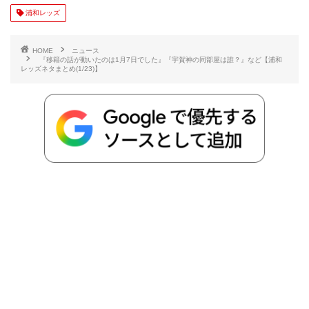
e
t
e
r
e
y
i
浦和レッズ
b
t
n
n
L
HOME
ニュース
『移籍の話が動いたのは1月7日でした』『宇賀神の同部屋は誰？』など【浦和
レッズネタまとめ(1/23)】
o
e
a
o
i
o
r
t
n
k
e
k