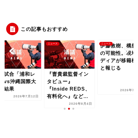
この記事もおすすめ
ース
ニュース
ニュース
伊藤敦樹、構想
の可能性。現地
ディアが移籍模
と報じる
習試合「浦和レ
『曺貴裁監督イン
ズvs沖縄国際大
タビュー』
」結果
『Inside REDS、
2026年7月
有料化へ』など...
2026年7月12日
2026年8月4日