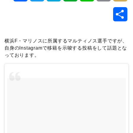
a
w
a
v
i
o
i
共
c
i
t
e
n
p
x
有
e
t
e
r
e
y
i
横浜F・マリノスに所属するマルティノス選手ですが、
自身のInstagramで移籍を示唆する投稿をして話題とな
b
t
n
n
L
っております。
o
e
a
o
i
o
r
t
n
k
e
k