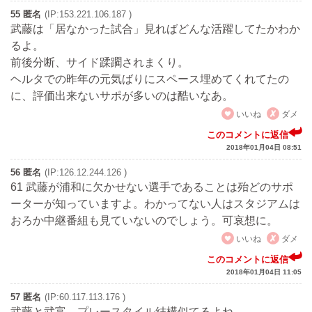
55 匿名
(IP:153.221.106.187 )
武藤は「居なかった試合」見ればどんな活躍してたかわか
るよ。
前後分断、サイド蹂躙されまくり。
ヘルタでの昨年の元気ばりにスペース埋めてくれてたの
に、評価出来ないサポが多いのは酷いなあ。
いいね
ダメ
このコメントに返信
2018年01月04日 08:51
56 匿名
(IP:126.12.244.126 )
61 武藤が浦和に欠かせない選手であることは殆どのサポ
ーターが知っていますよ。わかってない人はスタジアムは
おろか中継番組も見ていないのでしょう。可哀想に。
いいね
ダメ
このコメントに返信
2018年01月04日 11:05
57 匿名
(IP:60.117.113.176 )
武藤と武富、プレースタイル結構似てるよね。