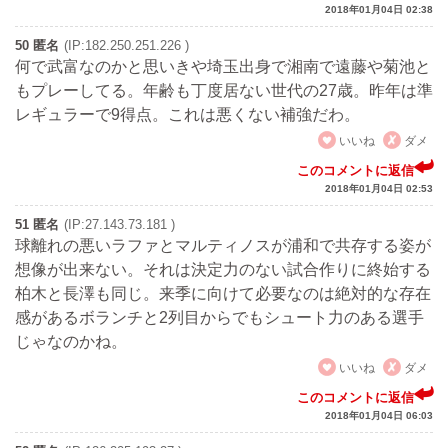
2018年01月04日 02:38
50 匿名
(IP:182.250.251.226 )
何で武富なのかと思いきや埼玉出身で湘南で遠藤や菊池と
もプレーしてる。年齢も丁度居ない世代の27歳。昨年は準
レギュラーで9得点。これは悪くない補強だわ。
いいね
ダメ
このコメントに返信
2018年01月04日 02:53
51 匿名
(IP:27.143.73.181 )
球離れの悪いラファとマルティノスが浦和で共存する姿が
想像が出来ない。それは決定力のない試合作りに終始する
柏木と長澤も同じ。来季に向けて必要なのは絶対的な存在
感があるボランチと2列目からでもシュート力のある選手
じゃなのかね。
いいね
ダメ
このコメントに返信
2018年01月04日 06:03