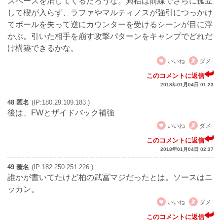
スペースを消してくるだろうな。興梠は前線でさらに孤立
して楔が入らず、ラファやマルティノスが強引につっかけ
てボールを失って逆にカウンターを受けるシーンが目に浮
かぶ。引いた相手を崩す攻撃パターンをキャンプでどれだ
け構築できるかな。
いいね
ダメ
このコメントに返信
2018年01月04日 01:23
48 匿名
(IP:180.29.109.183 )
後は、FWとザイドバック補強
いいね
ダメ
このコメントに返信
2018年01月04日 02:37
49 匿名
(IP:182.250.251.226 )
誰かが書いてたけど柏の武冨マジだったとは。ソースはニ
ッカン。
いいね
ダメ
このコメントに返信