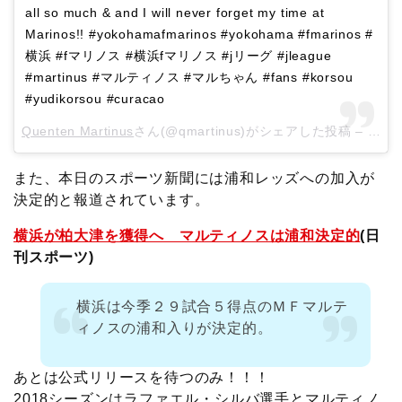
all so much & and I will never forget my time at
Marinos!! #yokohamafmarinos #yokohama #fmarinos #
横浜 #fマリノス #横浜fマリノス #jリーグ #jleague
#martinus #マルティノス #マルちゃん #fans #korsou
#yudikorsou #curacao
Quenten Martinus
さん(@qmartinus)がシェアした投稿 –
1月 3
また、本日のスポーツ新聞には浦和レッズへの加入が
決定的と報道されています。
横浜が柏大津を獲得へ マルティノスは浦和決定的
(日
刊スポーツ)
横浜は今季２９試合５得点のＭＦマルテ
ィノスの浦和入りが決定的。
あとは公式リリースを待つのみ！！！
2018シーズンはラファエル・シルバ選手とマルティノ