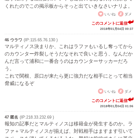
くれたのでこの掲示板からそっと出ていきなさいナリよ。
いいね
ダメ
このコメントに返信
2018年01月04日 00:37
46 ウラワ
(IP:115.65.76.130 )
マルティノス決まりか、これはラファもいるし奪ってから
のカウンター炸裂しそうだなそれで良いと思う、なんだか
んだ言って浦和に一番合うのはカウンターサッカーだろ
う。
これで関根、原口が来たら更に強力だな相手にとって相当
脅威になるぞ
いいね
ダメ
このコメントに返信
2018年01月04日 01:06
47 匿名
(IP:218.33.232.69 )
報知の記事だとマルティノスは移籍金が発生するのか。ラ
ファ＋マルティノスが揃えば、対戦相手はますます引いて