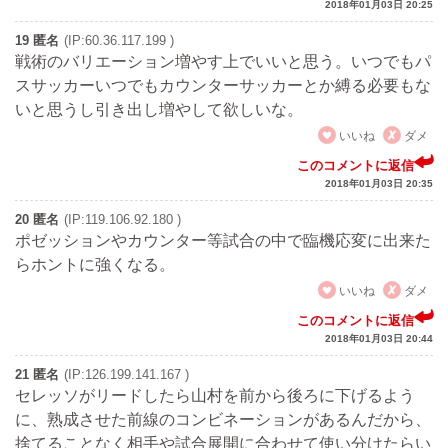
2018年01月03日 20:25
19 匿名
(IP:60.36.117.199 )
戦術のバリエーション増やす上でいいと思う。いつでもパ
スサッカーいつでもカウンターサッカーとか縛る必要もな
いと思うし引き出し増やして欲しいな。
いいね
ダメ
このコメントに返信
2018年01月03日 20:35
20 匿名
(IP:119.106.92.180 )
ポゼッションやカウンター等試合の中で臨機応変に出来た
らホントに強くなる。
いいね
ダメ
このコメントに返信
2018年01月03日 20:44
21 匿名
(IP:126.199.141.167 )
セレッソがリードしたら山村を前から後ろに下げるよう
に、熟成させた前線のコンビネーションがあるんだから、
捨てることなく相手や試合展開に合わせて使い分けたらい