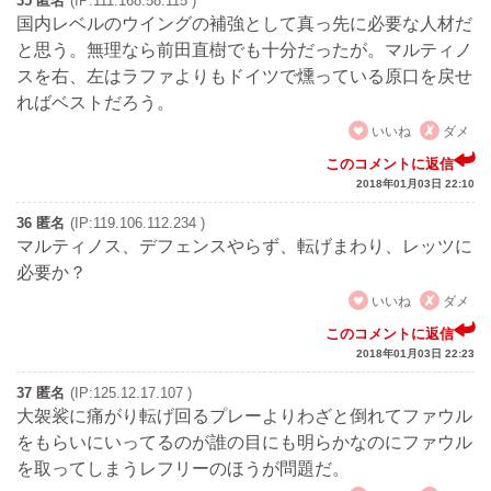
35 匿名
(IP:111.168.58.115 )
国内レベルのウイングの補強として真っ先に必要な人材だ
と思う。無理なら前田直樹でも十分だったが。マルティノ
スを右、左はラファよりもドイツで燻っている原口を戻せ
ればベストだろう。
いいね
ダメ
このコメントに返信
2018年01月03日 22:10
36 匿名
(IP:119.106.112.234 )
マルティノス、デフェンスやらず、転げまわり、レッツに
必要か？
いいね
ダメ
このコメントに返信
2018年01月03日 22:23
37 匿名
(IP:125.12.17.107 )
大袈裟に痛がり転げ回るプレーよりわざと倒れてファウル
をもらいにいってるのが誰の目にも明らかなのにファウル
を取ってしまうレフリーのほうが問題だ。