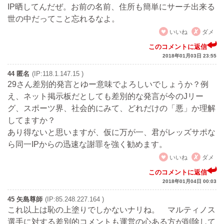
IP晒してんだぜ。お前の名前、住所も簡単にサーチ出来る
世の中だってこと忘れるなよ。
いいね
ダメ
このコメントに返信
2018年01月03日 23:55
44 匿名
(IP:118.1.147.15 )
29さん差別的発言とゆー意味でよろしいでしょうか？例
え、ネット掲示板だとしても差別的な発言が今のJリー
グ、スポーツ界、社会的にみて、どれだけの「悪」か理解
してますか？
あり得ないと思いますが、仮に万が一、君がレッズサポな
ら同一IPからの迅速な謝罪を強く勧めます。
いいね
ダメ
このコメントに返信
2018年01月04日 00:03
45 矢島尊師
(IP:85.248.227.164 )
これ以上は恥の上塗りでしかないナリね。 マルティノス
選手に対する差別的コメントも運営の心ある方が削除して