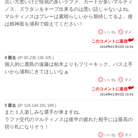
言い方悪いけど怪我の多いラファ、カードが多いマルティ
ノス、ズラタンをキープ出来るのは悪い話じゃないよね。
マルティノスはプレーは素晴らしいから期待してるよ。後
は精神面を浦和で鍛えてください！
いいね
ダメ
このコメントに返信
2018年01月03日 18:54
4 匿名
(IP:60.236.136.105 )
個人的に鹿島の遠藤は柏木よりもフリーキック、パス上手
いから浦和にきてほしいなぁ
いいね
ダメ
このコメントに返信
2018年01月03日 19:03
5 匿名
(IP:124.144.181.189 )
また１人楽しみな選手が来ますね。
ラファ交代のマルティノスは後半の疲れた相手には最高の
切り札になりそう！
いいね
ダメ