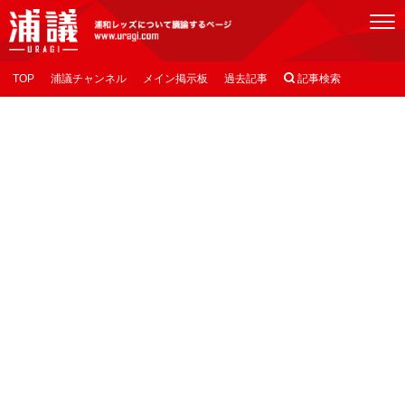
[浦議]浦和レッズについて議論するページ
TOP
浦議チャンネル
メイン掲示板
過去記事

記事検索