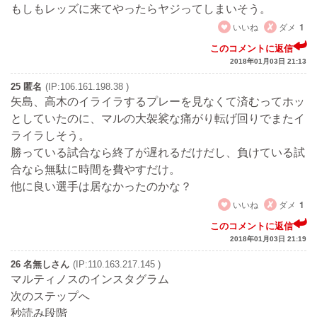
もしもレッズに来てやったらヤジってしまいそう。
いいね
ダメ
1
このコメントに返信
2018年01月03日 21:13
25 匿名
(IP:106.161.198.38 )
矢島、高木のイライラするプレーを見なくて済むってホッ
としていたのに、マルの大袈裟な痛がり転げ回りでまたイ
ライラしそう。
勝っている試合なら終了が遅れるだけだし、負けている試
合なら無駄に時間を費やすだけ。
他に良い選手は居なかったのかな？
いいね
ダメ
1
このコメントに返信
2018年01月03日 21:19
26 名無しさん
(IP:110.163.217.145 )
マルティノスのインスタグラム
次のステップへ
秒読み段階