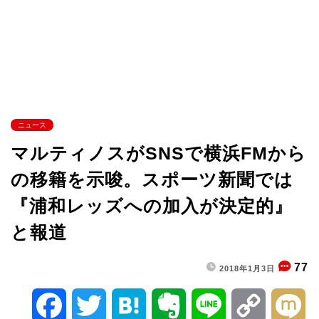
ニュース
マルティノスがSNSで横浜FMから
の移籍を示唆。スポーツ新聞では
『浦和レッズへの加入が決定的』
と報道
77
2018年1月3日
F
T
H
E
L
C
M