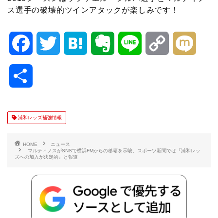
ス選手の破壊的ツインアタックが楽しみです！
F
T
H
E
L
C
M
a
w
a
v
i
o
i
共
c
i
t
e
n
p
x
有
e
t
e
r
e
y
i
浦和レッズ補強情報
b
t
n
n
L
HOME
ニュース
マルティノスがSNSで横浜FMからの移籍を示唆。スポーツ新聞では『浦和レッ
ズへの加入が決定的』と報道
o
e
a
o
i
o
r
t
n
k
e
k