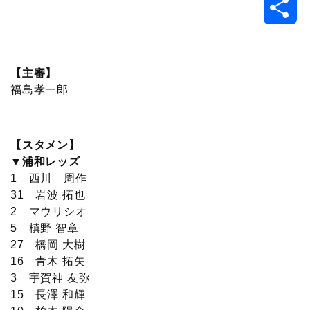
共
c
i
t
e
n
p
x
有
e
t
e
r
e
y
i
【主審】
福島孝一郎
b
t
n
n
L
o
e
a
o
i
【スタメン】
o
r
t
n
▼浦和レッズ
1 西川 周作
k
e
k
31 岩波 拓也
2 マウリシオ
5 槙野 智章
27 橋岡 大樹
16 青木 拓矢
3 宇賀神 友弥
15 長澤 和輝