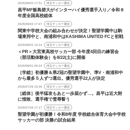
2026/08/03 17:51
埼玉サッカー通信
昌平MF飯島碧大がインターハイ優秀選手入り／令和８
年度全国高校総体
2026/08/03 17:47
埼玉サッカー通信
関東中学校大会の組み合わせが決定！聖望学園中は駒
場東邦中と、南浦和中はKASHIMA UNITED FCと初戦
2026/08/01 14:14
埼玉サッカー通信
＜PR＞大宮東高校サッカー部 今年度4回目の練習会
（部活動体験会）を8/22(土)に開催
2026/08/01 09:24
埼玉サッカー通信
［学総］初優勝＆県2冠の聖望学園中、準V・南浦和中
から最多５人ずつ選出。優秀選手22人が決定
2026/07/29 19:39
埼玉サッカー通信
［総体］後半猛攻もあと一歩届かず…。昌平は近大附
に惜敗、選手権で雪辱誓う
2026/07/28 17:17
埼玉サッカー通信
聖望学園が初優勝！令和8年度 学校総合体育大会中学校
サッカーの部 決勝の試合結果