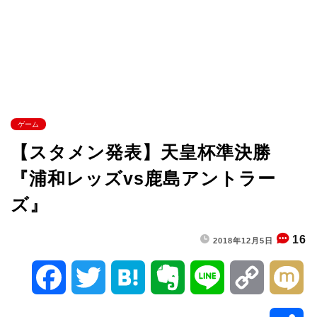
ゲーム
【スタメン発表】天皇杯準決勝
『浦和レッズvs鹿島アントラー
ズ』
16
2018年12月5日
F
T
H
E
L
C
M
a
w
a
v
i
o
i