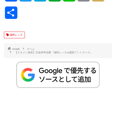
a
w
a
v
i
o
i
共
c
i
t
e
n
p
x
有
e
t
e
r
e
y
i
浦和レッズ
b
t
n
n
L
HOME
ゲーム
【スタメン発表】天皇杯準決勝『浦和レッズvs鹿島アントラーズ』
o
e
a
o
i
o
r
t
n
k
e
k