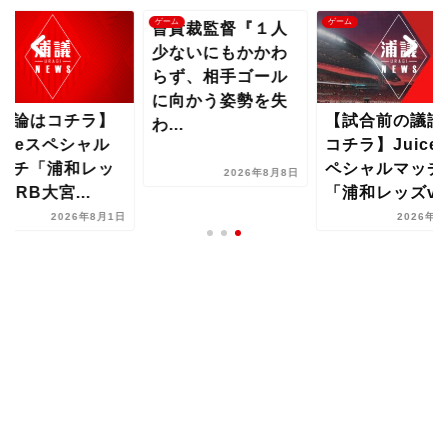
ム
ゲーム
ゲーム
曺貴裁監督『１人
少ないにもかかわ
らず、相手ゴール
に向かう姿勢を失
議論はコチラ】
【試合前の議論
わ...
uiceスペシャル
コチラ】Juice
ッチ「浦和レッ
ペシャルマッチ
2026年8月8日
vsRB大宮...
「浦和レッズvs.
2026年8月1日
2026年8