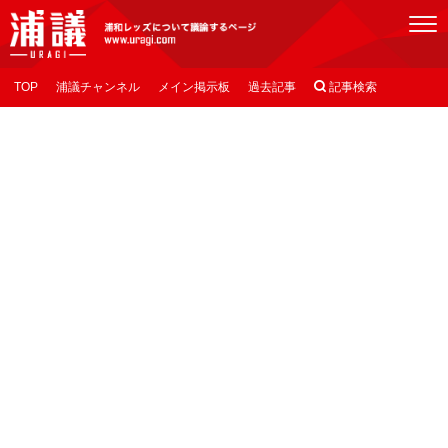
[浦議]浦和レッズについて議論するページ
TOP
浦議チャンネル
メイン掲示板
過去記事

記事検索