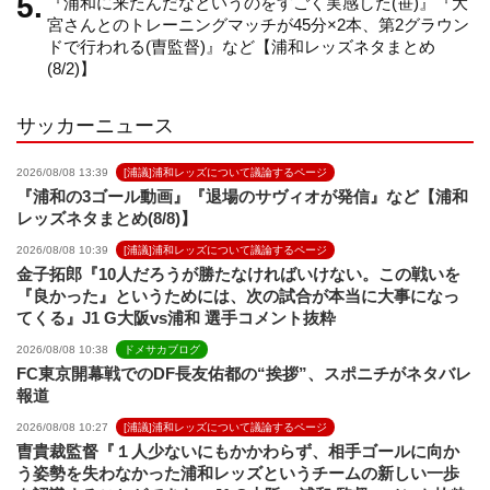
『浦和に来たんだなというのをすごく実感した(笹)』『大
e
宮さんとのトレーニングマッチが45分×2本、第2グラウン
ドで行われる(曺監督)』など【浦和レッズネタまとめ
(8/2)】
l
サッカーニュース
2026/08/08 13:39
[浦議]浦和レッズについて議論するページ
『浦和の3ゴール動画』『退場のサヴィオが発信』など【浦和
レッズネタまとめ(8/8)】
2026/08/08 10:39
[浦議]浦和レッズについて議論するページ
金子拓郎『10人だろうが勝たなければいけない。この戦いを
『良かった』というためには、次の試合が本当に大事になっ
てくる』J1 G大阪vs浦和 選手コメント抜粋
2026/08/08 10:38
ドメサカブログ
FC東京開幕戦でのDF長友佑都の“挨拶”、スポニチがネタバレ
報道
2026/08/08 10:27
[浦議]浦和レッズについて議論するページ
曺貴裁監督『１人少ないにもかかわらず、相手ゴールに向か
う姿勢を失わなかった浦和レッズというチームの新しい一歩