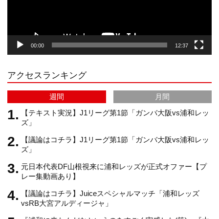
ー
g
k
b
00:00
12:37
r
e
アクセスランキング
a
C
週間
月間
m
h
【テキスト実況】J1リーグ第1節「ガンバ大阪vs浦和レッ
ズ」
【議論はコチラ】J1リーグ第1節「ガンバ大阪vs浦和レッ
a
ズ」
元日本代表DF山根視来に浦和レッズが正式オファー【プ
n
レー集動画あり】
【議論はコチラ】Juiceスペシャルマッチ「浦和レッズ
n
vsRB大宮アルディージャ」