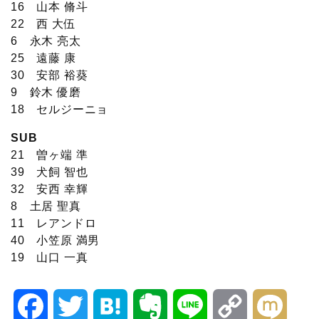
16 山本 脩斗
22 西 大伍
6 永木 亮太
25 遠藤 康
30 安部 裕葵
9 鈴木 優磨
18 セルジーニョ
SUB
21 曽ヶ端 準
39 犬飼 智也
32 安西 幸輝
8 土居 聖真
11 レアンドロ
40 小笠原 満男
19 山口 一真
F
T
H
E
L
C
M