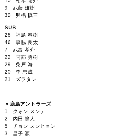
10 柏木 陽介
9 武藤 雄樹
30 興梠 慎三
SUB
28 福島 春樹
46 森脇 良太
7 武富 孝介
22 阿部 勇樹
29 柴戸 海
20 李 忠成
21 ズラタン
▼鹿島アントラーズ
1 クォン スンテ
2 内田 篤人
5 チョン スンヒョン
3 昌子 源