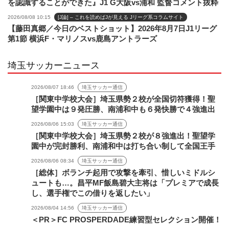
を認識することができた』J1 G大阪vs浦和 監督コメント抜粋
2026/08/08 10:15
[J論] – これを読めばJが見える Jリーグ系コラムサイト
【藤田真郷／今日のベストショット】2026年8月7日J1リーグ
第1節 横浜F・マリノスvs鹿島アントラーズ
埼玉サッカーニュース
2026/08/07 18:46
埼玉サッカー通信
［関東中学校大会］埼玉県勢２校が全国切符獲得！聖
望学園中は９発圧勝、南浦和中も６発快勝で４強進出
2026/08/06 15:03
埼玉サッカー通信
［関東中学校大会］埼玉県勢２校が８強進出！聖望学
園中が完封勝利、南浦和中は打ち合い制して全国王手
2026/08/06 08:34
埼玉サッカー通信
［総体］ボランチ起用で攻撃を牽引、惜しいミドルシ
ュートも…。昌平MF飯島碧大主将は「プレミアで成長
し、選手権でこの借りを返したい」
2026/08/04 14:56
埼玉サッカー通信
＜PR＞FC PROSPERDADE練習型セレクション開催！