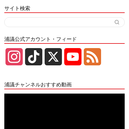
サイト検索
浦議公式アカウント・フィード
I
T
X
Y
F
n
i
o
e
浦議チャンネルおすすめ動画
s
k
u
e
動
画
プ
t
T
T
d
レ
ー
a
o
u
ヤ