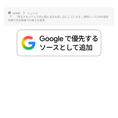
有
e
t
e
r
e
y
i
HOME
ニュース
「埼玉スタジアムで共に闘える日を楽しみにしています」浦和レッズがGK福井
b
t
n
n
L
光輝の完全移籍での加入を発表
o
e
a
o
i
o
r
t
n
k
e
k