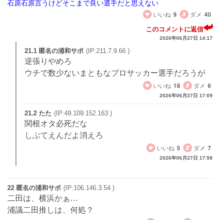
石原石原言うけどそこまで良い選手だと思えない
いいね
9
ダメ
40
このコメントに返信
2026年06月27日 14:17
21.1 匿名の浦和サポ
(IP:211.7.9.66 )
逆張りやめろ
ウチで数少ないまともなプロサッカー選手だろうが
いいね
18
ダメ
6
2026年06月27日 17:09
21.2 たた
(IP:49.109.152.163 )
関根オタ必死だな
しぶてえんだよ消えろ
いいね
5
ダメ
7
2026年06月27日 17:58
22 匿名の浦和サポ
(IP:106.146.3.54 )
二田は、横浜かぁ…
浦議二田推しは、何処？