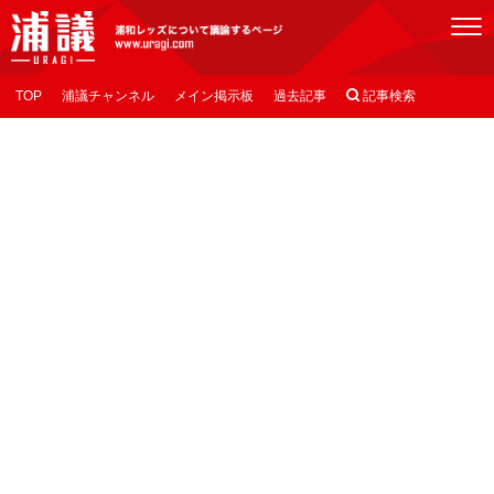
[浦議]浦和レッズについて議論するページ
TOP
浦議チャンネル
メイン掲示板
過去記事

記事検索