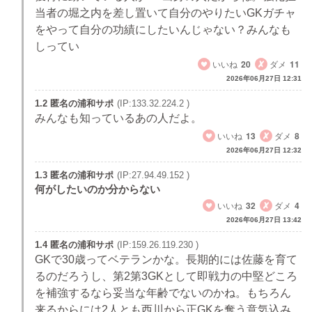
当者の堀之内を差し置いて自分のやりたいGKガチャ
をやって自分の功績にしたいんじゃない？みんなも
しってい
いいね
20
ダメ
11
2026年06月27日 12:31
1.2 匿名の浦和サポ
(IP:133.32.224.2 )
みんなも知っているあの人だよ。
いいね
13
ダメ
8
2026年06月27日 12:32
1.3 匿名の浦和サポ
(IP:27.94.49.152 )
何がしたいのか分からない
いいね
32
ダメ
4
2026年06月27日 13:42
1.4 匿名の浦和サポ
(IP:159.26.119.230 )
GKで30歳ってベテランかな。長期的には佐藤を育て
るのだろうし、第2第3GKとして即戦力の中堅どころ
を補強するなら妥当な年齢でないのかね。もちろん
来るからには2人とも西川から正GKを奪う意気込み