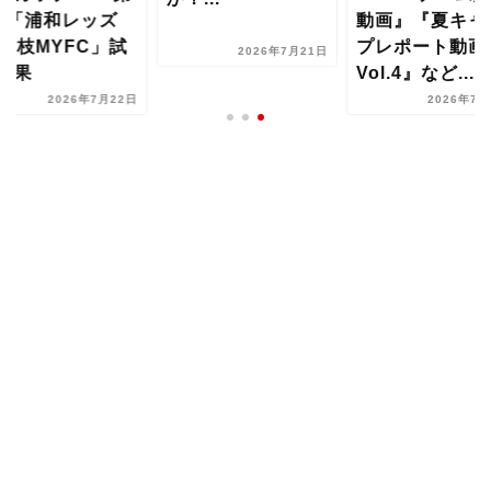
動画』『夏キャン
2戦「浦
試
プレポート動画
vs藤枝
2026年7月21日
Vol.4』など...
合結果
2日
2026年7月20日