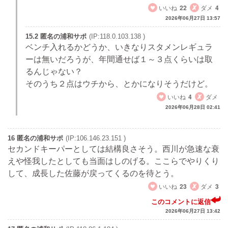
いいね
22
ダメ
4
2026年06月27日 13:57
15.2 匿名の浦和サポ
(IP:118.0.103.138 )
ベンチ入れるかどうか、いきなりスタメンレギュラ
ーは無いだろうが、年間通せば１～３点くらいは取
るんじゃない？
そのうち２点はウチから、とかになりそうだけど。
いいね
4
ダメ
2026年06月28日 02:41
16 匿名の浦和サポ
(IP:106.146.23.151 )
セカンドキーパーとしては結構良さそう。西川が急速な衰
えや怪我したとしても当面はしのげる。ここらでやりくり
して、成長した佐藤が戻ってくるのを待とう。
いいね
23
ダメ
3
このコメントに返信
2026年06月27日 13:42