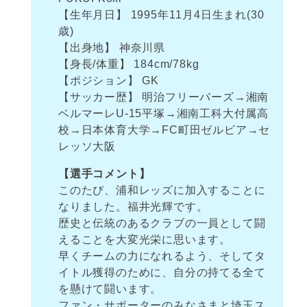
【生年月日】 1995年11月4日生まれ(30
歳)
【出身地】 神奈川県
【身長/体重】 184cm/78kg
【ポジション】 GK
【サッカー歴】 明治フリーバーズ→湘南
ベルマーレU-15平塚→湘南工科大付属高
校→日本体育大学→FC町田ゼルビア→セ
レッソ大阪
【選手コメント】
このたび、浦和レッズに加入することに
なりました。福井光輝です。
歴史と伝統のあるクラブの一員として闘
えることを大変光栄に思います。
早くチームの力になれるよう、そしてタ
イトル獲得のために、自分の持てる全て
を懸けて闘います。
ファン・サポーターのみなさまと埼玉ス