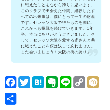
に戦えたことを心から誇りに思います。
このクラブで出会えた仲間、経験したす
べての出来事は、僕にとって一生の財産
です。セレッソ大阪で得たものを胸に、
これからも挑戦を続けていきます。1年
半、本当にありがとうございました。そ
して、セレッソ大阪を愛する皆さんと共
に戦えたことを僕は決して忘れません。
また会いましょう！大阪の街の誇り」
F
T
H
E
L
C
M
a
w
a
v
i
o
i
共
c
i
t
e
n
p
x