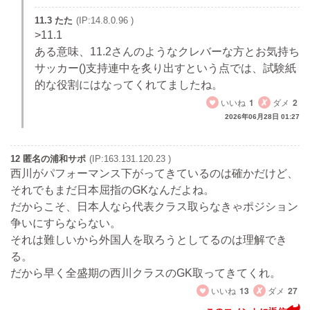
11.3 たた
(IP:14.8.0.96 )
>11.1
ある意味、11.2さんのようなクレバーな方とお気持ち
サッカー()支持連中を炙り出すという点では、試験紙
的な役割にはなってくれてましたね。
いいね
1
ダメ
2
2026年06月28日 01:27
12 匿名の浦和サポ
(IP:163.131.120.23 )
西川がパフォーマンス下がってきているのは確かだけど、
それでもまだ日本屈指のGKなんだよね。
だからこそ、日本人なら代表クラス取らなきゃポジション
争いにすらならない。
それは難しいから外国人を取ろうとしてるのは理解でき
る。
だから早く全盛期の西川クラスのGK取ってきてくれ。
いいね
13
ダメ
27