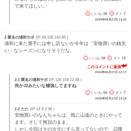
で来てほしい。
いいね
26
ダメ
7
2026年06月27日 14:42
2 匿名の浦和サポ
(IP:49.109.140.85 )
浦和に来た選手には申し訳ないが今年は「安物買いの銭失
い」なシーズンになりそうだな。
いいね
39
ダメ
15
このコメントに返信
2026年06月27日 12:17
2.1 匿名の浦和サポ
(IP:126.159.22.48 )
何かJ2みたいな補強してますね
いいね
50
ダメ
7
2026年06月27日 13:19
2.2 たた
(IP:14.8.0.96 )
安物買いのなんちゃらは、既に山道のときにやって
ます。そして無冠のまま。
しかし今回はその次元にすら至ってないので、J2降