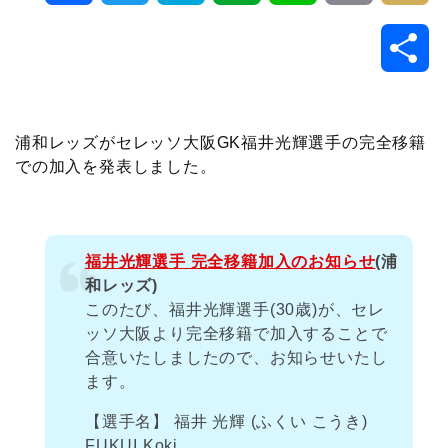
a
w
a
v
i
o
i
共
c
i
t
e
n
p
x
有
e
t
e
r
e
y
i
浦和レッズがセレッソ大阪GK福井光輝選手の完全移籍
での加入を発表しました。
b
t
n
n
L
o
e
a
o
i
福井光輝選手 完全移籍加入のお知らせ
(浦
o
r
t
n
和レッズ)
このたび、福井光輝選手(30歳)が、セレ
k
e
k
ッソ大阪より完全移籍で加入することで
合意いたしましたので、お知らせいたし
ます。
【選手名】 福井 光輝 (ふくい こうき)
FUKUI Koki