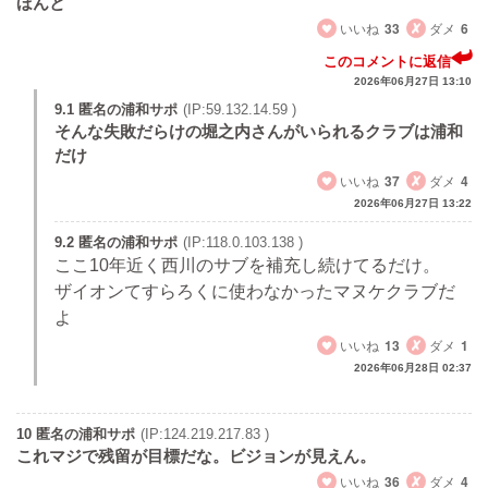
ほんと
いいね
33
ダメ
6
このコメントに返信
2026年06月27日 13:10
9.1 匿名の浦和サポ
(IP:59.132.14.59 )
そんな失敗だらけの堀之内さんがいられるクラブは浦和
だけ
いいね
37
ダメ
4
2026年06月27日 13:22
9.2 匿名の浦和サポ
(IP:118.0.103.138 )
ここ10年近く西川のサブを補充し続けてるだけ。
ザイオンてすらろくに使わなかったマヌケクラブだ
よ
いいね
13
ダメ
1
2026年06月28日 02:37
10 匿名の浦和サポ
(IP:124.219.217.83 )
これマジで残留が目標だな。ビジョンが見えん。
いいね
36
ダメ
4