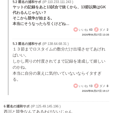
5.2 匿名の浦和サポ
(IP:110.233.111.243 )
ヤットの記録をあと13試合で抜くから、13節以降はGK
代わるんじゃない？
そこから競争が始まる。
本当にそうなったら引くけどね…
いいね
43
ダメ
2
2026年06月27日 13:35
5.3 匿名の浦和サポ
(IP:138.64.68.31 )
１３節までロスタイムの数分だけ出場させてあげれ
ばいい。
しかし周りの忖度されてまで記録を達成して嬉しい
のかね。
本当に自分の衰えに気付いていないならイタすぎ
る。
いいね
13
ダメ
8
2026年06月27日 19:17
6 匿名の浦和サポ
(IP:125.49.145.196 )
西川と競争なんてあるわけないじゃん