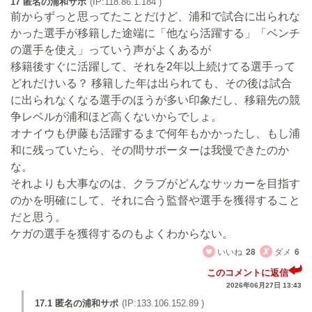
17 匿名の浦和サポ
(IP:118.86.1.184 )
前からずっと思ってたことだけど、浦和で試合に出られな
かった選手が移籍した途端に「他なら活躍する」「ベンチ
の選手を使え」っていう声がよくあるが
移籍後すぐに活躍して、それを2年以上続けてる選手って
どれだけいる？ 移籍した年は出られても、その後は試合
に出られなくなる選手のほうが多い印象だし、移籍先の競
争レベルが浦和ほど高くないからでしょ。
オナイウも伊藤も活躍するまで何年もかかったし、もし浦
和に残っていたら、その間サポーターは我慢できたのか
な。
それよりも大事なのは、クラブがどんなサッカーを目指す
のかを明確にして、それに合う監督や選手を獲得すること
だと思う。
ケガの選手を獲得するのもよくわからない。
いいね
28
ダメ
6
このコメントに返信
2026年06月27日 13:43
17.1 匿名の浦和サポ
(IP:133.106.152.89 )