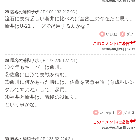
2026年06月27日 17:15
28 匿名の浦和サポ
(IP:106.133.217.95 )
流石に実績乏しい新井に比べれば全然上の存在だと思う。
新井はU-21リーグで起用するんかな？
いいね
ダメ
このコメントに返信
2026年06月28日 07:42
29 匿名の浦和サポ
(IP:172.225.127.43 )
①今年もキーパーは西川。
②佐藤は山形で実戦を積む。
③西川に何かあった時には、佐藤を緊急召喚（育成型レン
タルですよね）して、起用。
④福井と新井は、我慢の役回り。
という事かな。
いいね
1
ダメ
3
このコメントに返信
2026年06月28日 08:57
30 匿名の浦和サポ
(IP:133.32.224.2 )