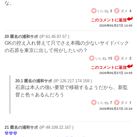
な。
いいね
3
ダメ
4
このコメントに返信
2026年06月27日 14:00
20 匿名の浦和サポ
(IP:61.45.87.57 )
GKの控え入れ替えて只でさえ本職の少ないサイドバック
の石原を東京に出して何がしたいの？
いいね
15
ダメ
2
このコメントに返信
2026年06月27日 14:09
20.1 匿名の浦和サポ
(IP:126.217.174.159 )
石原は本人の強い要望で移籍するようだから、新監
督と色々あるんだろう
いいね
7
ダメ
1
2026年06月27日 15:24
21 匿名の浦和サポ
(IP:49.109.22.167 )