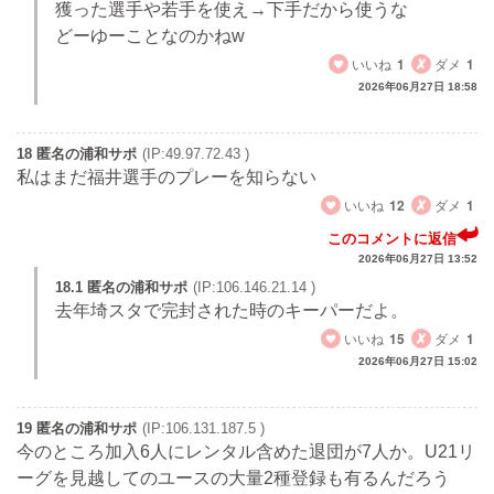
獲った選手や若手を使え→下手だから使うな
どーゆーことなのかねw
いいね
1
ダメ
1
2026年06月27日 18:58
18 匿名の浦和サポ
(IP:49.97.72.43 )
私はまだ福井選手のプレーを知らない
いいね
12
ダメ
1
このコメントに返信
2026年06月27日 13:52
18.1 匿名の浦和サポ
(IP:106.146.21.14 )
去年埼スタで完封された時のキーパーだよ。
いいね
15
ダメ
1
2026年06月27日 15:02
19 匿名の浦和サポ
(IP:106.131.187.5 )
今のところ加入6人にレンタル含めた退団が7人か。U21リ
ーグを見越してのユースの大量2種登録も有るんだろう