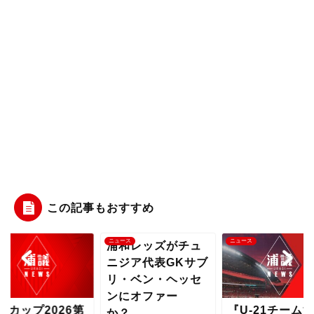
この記事もおすすめ
ニュース
ニュース
ニュース
浦和レッズがチュ
ニジア代表GKサブ
リ・ベン・ヘッセ
ンにオファー
第
『U-21チーム始動
琉球カッ
か？...