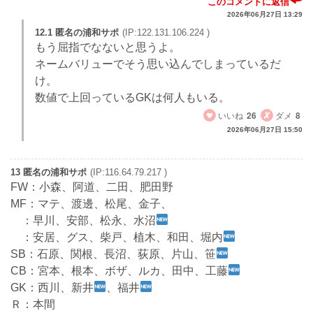
このコメントに返信
2026年06月27日 13:29
12.1 匿名の浦和サポ
(IP:122.131.106.224 )
もう屈指でなないと思うよ。
ネームバリューでそう思い込んでしまっているだ
け。
数値で上回っているGKは何人もいる。
いいね
26
ダメ
8
2026年06月27日 15:50
13 匿名の浦和サポ
(IP:116.64.79.217 )
FW：小森、阿道、二田、肥田野
MF：マテ、渡邊、松尾、金子、
：早川、安部、松永、水沼
：安居、グス、柴戸、植木、和田、堀内
SB：石原、関根、長沼、荻原、片山、笹
CB：宮本、根本、ボザ、ルカ、田中、工藤
GK：西川、新井
、福井
Ｒ：本間