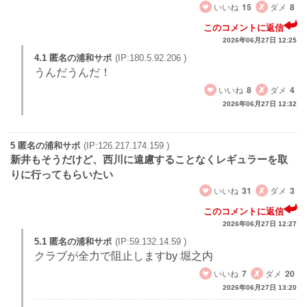
いいね
15
ダメ
8
このコメントに返信
2026年06月27日 12:25
4.1 匿名の浦和サポ
(IP:180.5.92.206 )
うんだうんだ！
いいね
8
ダメ
4
2026年06月27日 12:32
5 匿名の浦和サポ
(IP:126.217.174.159 )
新井もそうだけど、西川に遠慮することなくレギュラーを取
りに行ってもらいたい
いいね
31
ダメ
3
このコメントに返信
2026年06月27日 12:27
5.1 匿名の浦和サポ
(IP:59.132.14.59 )
クラブが全力で阻止しますby 堀之内
いいね
7
ダメ
20
2026年06月27日 13:20