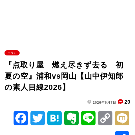
コラム
『点取り屋 燃え尽きず去る 初
夏の空』浦和vs岡山【山中伊知郎
の素人目線2026】
20
2026年6月7日
F
T
H
E
L
C
M
a
w
a
v
i
o
i