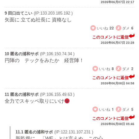
2026年06月07日 22:17
9 田口出てこい
(IP:133.203.185.192 )
矢面に 立てぬ社長に 資格なし
いいね
22
ダメ
6
このコメントに返信
2026年06月07日 23:28
10 匿名の浦和サポ
(IP:106.150.74.34 )
円陣の テックをみたか 経営陣！
いいね
8
ダメ
2
このコメントに返信
2026年06月08日 04:58
11 匿名の浦和サポ
(IP:106.155.49.63 )
全力でスキッペ取りにいけ
いいね
1
ダメ
5
このコメントに返信
2026年06月08日 05:46
11.1 匿名の浦和サポ
(IP:122.131.107.231 )
新監督に 「WE」とは言えぬ この心