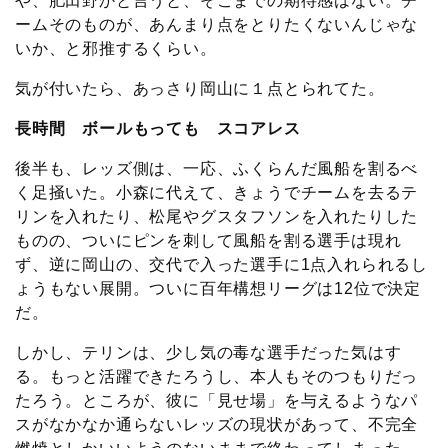
や、肥田野かと言うと、そこまでの期待感はない。チ
ームそのものが、あんまり点をとりたくないんじゃな
いか、と邪推するくらい。
気が付いたら、あっさり岡山に１点とられてた。
長時間 ボールもっても スコアレス
後半も、レッズ側は、一応、ふくらんだ風船を割るべ
く足掻いた。小森に代えて、きょうでチームを去るテ
リンを入れたり、松尾やグスタフソンを入れたりした
ものの、ついにピンを刺して風船を割る選手は現れ
ず、逆に岡山の、交代で入った選手に1点入れられるし
ょうもない展開。ついに百年構想リーグは12位で決定
だ。
しかし、テリンは、少し気の毒な選手だった気はす
る。もっと活躍できたろうし、本人もそのつもりだっ
たろう。ところが、彼に「見せ場」を与えるようなパ
スがなかなか通らないレッズの現状があって、不完全