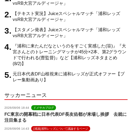
vsRB大宮アルディージャ」
【テキスト実況】Juiceスペシャルマッチ「浦和レッズ
a
vsRB大宮アルディージャ」
【スタメン発表】Juiceスペシャルマッチ「浦和レッズ
n
vsRB大宮アルディージャ」
『浦和に来たんだなというのをすごく実感した(笹)』『大
n
宮さんとのトレーニングマッチが45分×2本、第2グラウン
ドで行われる(曺監督)』など【浦和レッズネタまとめ
(8/2)】
e
元日本代表DF山根視来に浦和レッズが正式オファー【プ
レー集動画あり】
l
サッカーニュース
2026/08/06 18:44
ドメサカブログ
FC東京の開幕戦に日本代表DF長友佑都が来場し挨拶 去就に
注目集まる
2026/08/06 14:43
[浦議]浦和レッズについて議論するページ