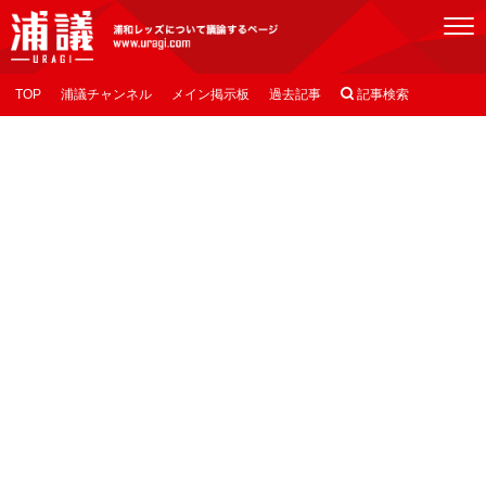
[浦議]浦和レッズについて議論するページ
TOP
浦議チャンネル
メイン掲示板
過去記事

記事検索