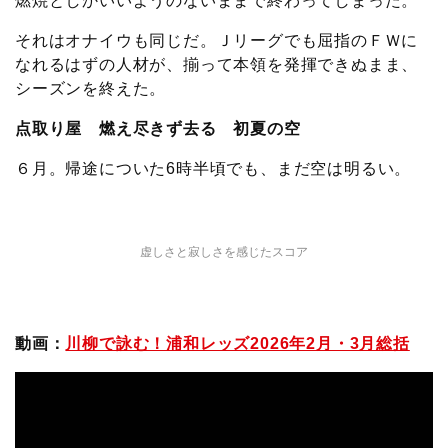
燃焼としかいいようのないままで終わってしまった。
それはオナイウも同じだ。Ｊリーグでも屈指のＦＷに
なれるはずの人材が、揃って本領を発揮できぬまま、
シーズンを終えた。
点取り屋 燃え尽きず去る 初夏の空
６月。帰途についた6時半頃でも、まだ空は明るい。
虚しさと寂しさを感じたスコア
動画：
川柳で詠む！浦和レッズ2026年2月・3月総括