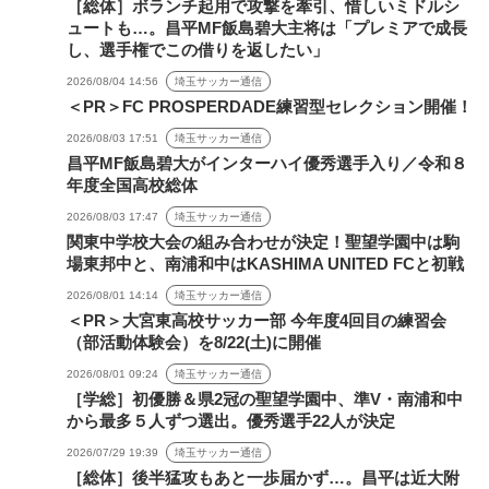
［総体］ボランチ起用で攻撃を牽引、惜しいミドルシ
ュートも…。昌平MF飯島碧大主将は「プレミアで成長
し、選手権でこの借りを返したい」
2026/08/04 14:56
埼玉サッカー通信
＜PR＞FC PROSPERDADE練習型セレクション開催！
2026/08/03 17:51
埼玉サッカー通信
昌平MF飯島碧大がインターハイ優秀選手入り／令和８
年度全国高校総体
2026/08/03 17:47
埼玉サッカー通信
関東中学校大会の組み合わせが決定！聖望学園中は駒
場東邦中と、南浦和中はKASHIMA UNITED FCと初戦
2026/08/01 14:14
埼玉サッカー通信
＜PR＞大宮東高校サッカー部 今年度4回目の練習会
（部活動体験会）を8/22(土)に開催
2026/08/01 09:24
埼玉サッカー通信
［学総］初優勝＆県2冠の聖望学園中、準V・南浦和中
から最多５人ずつ選出。優秀選手22人が決定
2026/07/29 19:39
埼玉サッカー通信
［総体］後半猛攻もあと一歩届かず…。昌平は近大附