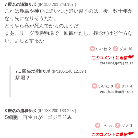
7 匿名の浦和サポ
(IP:158.201.248.187 )
これは鹿島や神戸に追いつき追い越すのは、後、数十年か
なり先になりそうだな。
どうやら私が死んでからのようだ。
まあ、リーグ優勝駒場で一回観れたし、残念だけど仕方な
い。よしとするか
いいね
2
ダメ
10
このコメントに返信
2026年06月07日 21:29
7.1 匿名の浦和サポ
(IP:106.146.12.39 )
駒場？
いいね
3
ダメ
4
2026年06月08日 15:37
8 匿名の浦和サポ
(IP:133.200.163.225 )
S細胞 再生力が ゴジラ並み
いいね
ダメ
3
このコメントに返信