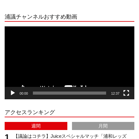
n
i
o
e
浦議チャンネルおすすめ動画
s
k
u
e
動
画
プ
t
T
T
d
レ
ー
a
o
u
ヤ
ー
g
k
b
00:00
12:37
r
e
アクセスランキング
a
C
週間
月間
m
h
【議論はコチラ】Juiceスペシャルマッチ「浦和レッズ