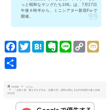
っと昭和なヤングたち106』は、7月27日
午後６時半から、ミニシアター新宿Fu-で
開催。
F
T
H
E
L
C
M
a
w
a
v
i
o
i
共
c
i
t
e
n
p
x
有
e
t
e
r
e
y
i
HOME
コラム
『点取り屋 燃え尽きず去る 初夏の空』浦和vs岡山【山中伊知郎の素人目線
b
t
n
n
L
2026】
o
e
a
o
i