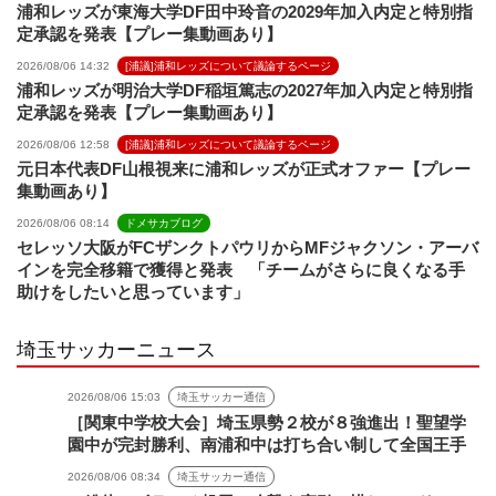
浦和レッズが東海大学DF田中玲音の2029年加入内定と特別指
定承認を発表【プレー集動画あり】
2026/08/06 14:32
[浦議]浦和レッズについて議論するページ
浦和レッズが明治大学DF稲垣篤志の2027年加入内定と特別指
定承認を発表【プレー集動画あり】
2026/08/06 12:58
[浦議]浦和レッズについて議論するページ
元日本代表DF山根視来に浦和レッズが正式オファー【プレー
集動画あり】
2026/08/06 08:14
ドメサカブログ
セレッソ大阪がFCザンクトパウリからMFジャクソン・アーバ
インを完全移籍で獲得と発表 「チームがさらに良くなる手
助けをしたいと思っています」
埼玉サッカーニュース
2026/08/06 15:03
埼玉サッカー通信
［関東中学校大会］埼玉県勢２校が８強進出！聖望学
園中が完封勝利、南浦和中は打ち合い制して全国王手
2026/08/06 08:34
埼玉サッカー通信