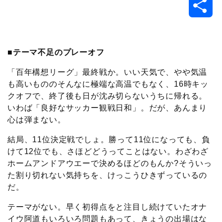
共
c
i
t
e
n
p
x
有
e
t
e
r
e
y
i
■テーマ不足のプレーオフ
b
t
n
n
L
「百年構想リーグ」最終戦か。いい天気で、やや気温
も高いもののそんなに極端な高温でもなく、16時キッ
o
e
a
o
i
クオフで、終了後も日が沈み切らないうちに帰れる。
いわば「良好なサッカー観戦日和」。だが、あんまり
o
r
t
n
心は弾まない。
k
e
k
結局、11位決定戦でしょ。勝って11位になっても、負
けて12位でも、さほどどうってことはない。わざわざ
ホームアンドアウエーで決めるほどのもんか?そういっ
た割り切れない気持ちを、けっこうひきずっているの
だ。
テーマがない。早く初得点をと注目し続けていたオナ
イウ阿道もいろいろ問題もあって、きょうの出場はな