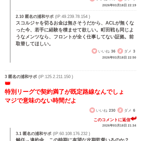
2026年03月18日 22:19
2.10 匿名の浦和サポ
(IP:49.239.78.154 )
スコルジャを切るお金は無さそうだから、ACLが無くな
った今、若手に経験を積ませて欲しい。町田戦も同じよ
うなメンツなら、フロントが全く仕事してない証拠。前
取替してほしい。
いいね
36
ダメ
3
2026年03月18日 22:50
3 匿名の浦和サポ
(IP:125.2.211.150 )
特別リーグで契約満了が既定路線なんでしょ
マジで意味のない時間だよ
いいね
230
ダメ
6
このコメントに返信
2026年03月18日 21:34
3.1 匿名の浦和サポ
(IP:60.108.176.232 )
解任→違約金。この時期に有望な次期監督いるのか？