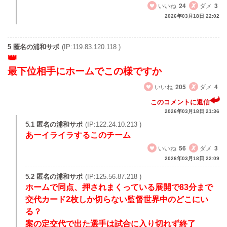
いいね
24
ダメ
3
2026年03月18日 22:02
5 匿名の浦和サポ
(IP:119.83.120.118 )
最下位相手にホームでこの様ですか
いいね
205
ダメ
4
このコメントに返信
2026年03月18日 21:36
5.1 匿名の浦和サポ
(IP:122.24.10.213 )
あーイライラするこのチーム
いいね
56
ダメ
3
2026年03月18日 22:09
5.2 匿名の浦和サポ
(IP:125.56.87.218 )
ホームで同点、押されまくっている展開で83分まで
交代カード2枚しか切らない監督世界中のどこにい
る？
案の定交代で出た選手は試合に入り切れず終了