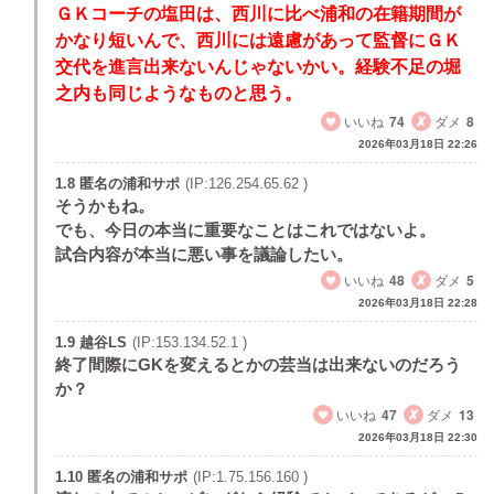
ＧＫコーチの塩田は、西川に比べ浦和の在籍期間が
かなり短いんで、西川には遠慮があって監督にＧＫ
交代を進言出来ないんじゃないかい。経験不足の堀
之内も同じようなものと思う。
いいね
74
ダメ
8
2026年03月18日 22:26
1.8 匿名の浦和サポ
(IP:126.254.65.62 )
そうかもね。
でも、今日の本当に重要なことはこれではないよ。
試合内容が本当に悪い事を議論したい。
いいね
48
ダメ
5
2026年03月18日 22:28
1.9 越谷LS
(IP:153.134.52.1 )
終了間際にGKを変えるとかの芸当は出来ないのだろう
か？
いいね
47
ダメ
13
2026年03月18日 22:30
1.10 匿名の浦和サポ
(IP:1.75.156.160 )