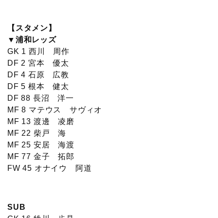
【スタメン】
▼浦和レッズ
GK 1 西川 周作
DF 2 宮本 優太
DF 4 石原 広教
DF 5 根本 健太
DF 88 長沼 洋一
MF 8 マテウス サヴィオ
MF 13 渡邊 凌磨
MF 22 柴戸 海
MF 25 安居 海渡
MF 77 金子 拓郎
FW 45 オナイウ 阿道
SUB