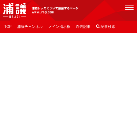
[浦議]浦和レッズについて議論するページ
TOP
浦議チャンネル
メイン掲示板
過去記事

記事検索