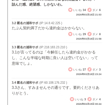
詰んだ感、絶望感、しかないわ。
いいね
34
ダメ
6
2026年03月18日 21:53
3.2 匿名の浦和サポ
(IP:14.8.42.225 )
たぶん契約満了だから違約金はかからない。
いいね
29
ダメ
8
2026年03月18日 21:58
3.3 匿名の浦和サポ
(IP:218.183.23.210 )
3.1が言ってるのは「今解任したら違約金がかかる
し、こんな半端な時期に良い人は空いてない」って
意味でしょ。
いいね
27
ダメ
3
2026年03月18日 23:24
3.4 匿名の浦和サポ
(IP:60.108.176.232 )
3.3さん、すみませんその通りです。要約くださりあ
りがとう。
いいね
3
ダメ
4
2026年03月19日 00:24