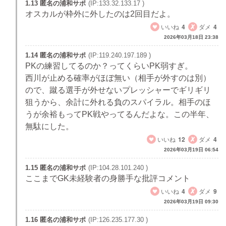
1.13 匿名の浦和サポ
(IP:133.32.133.17 )
オスカルが枠外に外したのは2回目だよ。
いいね
4
ダメ
4
2026年03月18日 23:38
1.14 匿名の浦和サポ
(IP:119.240.197.189 )
PKの練習してるのか？ってくらいPK弱すぎ。
西川が止める確率がほぼ無い（相手が外すのは別）
ので、蹴る選手が外せないプレッシャーでギリギリ
狙うから、余計に外れる負のスパイラル。相手のほ
うが余裕もってPK戦やってるんだよな。この半年、
無駄にした。
いいね
12
ダメ
4
2026年03月19日 06:54
1.15 匿名の浦和サポ
(IP:104.28.101.240 )
ここまでGK未経験者の身勝手な批評コメント
いいね
4
ダメ
9
2026年03月19日 09:30
1.16 匿名の浦和サポ
(IP:126.235.177.30 )