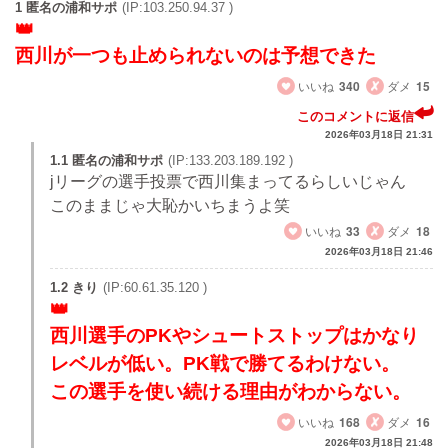
1 匿名の浦和サポ
(IP:103.250.94.37 )
西川が一つも止められないのは予想できた
いいね
340
ダメ
15
このコメントに返信
2026年03月18日 21:31
1.1 匿名の浦和サポ
(IP:133.203.189.192 )
jリーグの選手投票で西川集まってるらしいじゃん
このままじゃ大恥かいちまうよ笑
いいね
33
ダメ
18
2026年03月18日 21:46
1.2 きり
(IP:60.61.35.120 )
西川選手のPKやシュートストップはかなり
レベルが低い。PK戦で勝てるわけない。
この選手を使い続ける理由がわからない。
いいね
168
ダメ
16
2026年03月18日 21:48