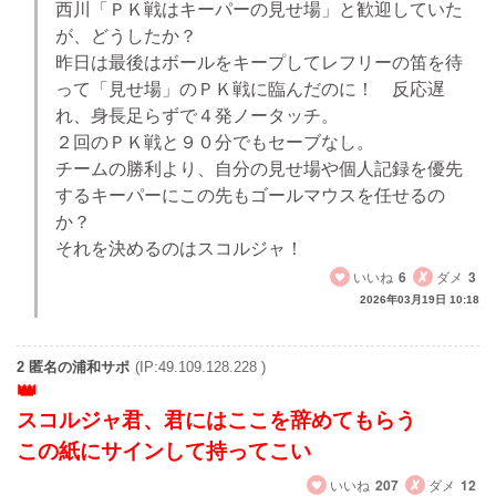
西川「ＰＫ戦はキーパーの見せ場」と歓迎していた
が、どうしたか？
昨日は最後はボールをキープしてレフリーの笛を待
って「見せ場」のＰＫ戦に臨んだのに！ 反応遅
れ、身長足らずで４発ノータッチ。
２回のＰＫ戦と９０分でもセーブなし。
チームの勝利より、自分の見せ場や個人記録を優先
するキーパーにこの先もゴールマウスを任せるの
か？
それを決めるのはスコルジャ！
いいね
6
ダメ
3
2026年03月19日 10:18
2 匿名の浦和サポ
(IP:49.109.128.228 )
スコルジャ君、君にはここを辞めてもらう
この紙にサインして持ってこい
いいね
207
ダメ
12