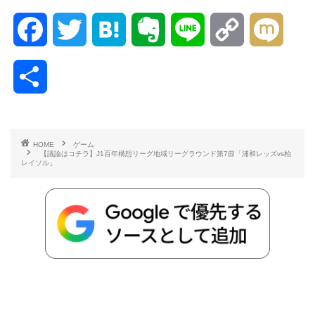
F
T
H
E
L
C
M
a
w
a
v
i
o
i
共
c
i
t
e
n
p
x
有
e
t
e
r
e
y
i
HOME
ゲーム
【議論はコチラ】J1百年構想リーグ地域リーグラウンド第7節「浦和レッズvs柏
b
t
n
n
L
レイソル」
o
e
a
o
i
o
r
t
n
k
e
k