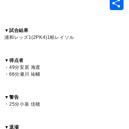
共
c
i
t
e
n
p
x
有
e
t
e
r
e
y
i
▼試合結果
浦和レッズ1(2PK4)1柏レイソル
b
t
n
n
L
o
e
a
o
i
▼得点者
o
r
t
n
・49分安居 海渡
・66分瀬川 祐輔
k
e
k
▼警告
・25分小泉 佳穂
▼退場