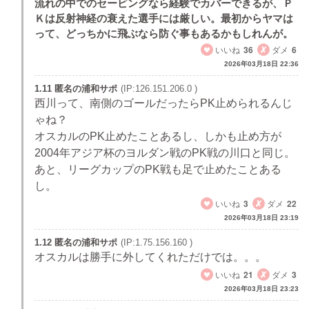
流れの中でのセービングなら経験でカバーできるが、Ｐ
Ｋは反射神経の衰えた選手には厳しい。最初からヤマは
って、どっちかに飛ぶなら防ぐ事もあるかもしれんが。
いいね
36
ダメ
6
2026年03月18日 22:36
1.11 匿名の浦和サポ
(IP:126.151.206.0 )
西川って、南側のゴールだったらPK止められるんじ
ゃね？
オスカルのPK止めたことあるし、しかも止め方が
2004年アジア杯のヨルダン戦のPK戦の川口と同じ。
あと、リーグカップのPK戦も足で止めたことある
し。
いいね
3
ダメ
22
2026年03月18日 23:19
1.12 匿名の浦和サポ
(IP:1.75.156.160 )
オスカルは勝手に外してくれただけでは。。。
いいね
21
ダメ
3
2026年03月18日 23:23