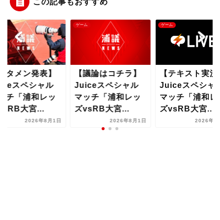
この記事もおすすめ
ム
ゲーム
ゲーム
議論はコチラ】
【テキスト実況】
【スタメン発表
uiceスペシャル
Juiceスペシャル
Juiceスペシャ
ッチ「浦和レッ
マッチ「浦和レッ
マッチ「浦和レ
vsRB大宮...
ズvsRB大宮...
ズvsRB大宮...
2026年8月1日
2026年8月1日
2026年8