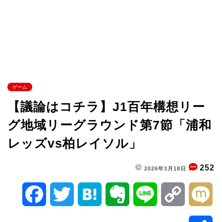
ゲーム
【議論はコチラ】J1百年構想リー
グ地域リーグラウンド第7節「浦和
レッズvs柏レイソル」
252
2026年3月18日
F
T
H
E
L
C
M
a
w
a
v
i
o
i