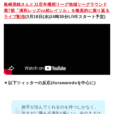
島崎英純さんとJ1百年構想リーグ地域リーグラウンド
第7節「浦和レッズvs柏レイソル」を徹底的に振り返る
ライブ配信
(3月18
日(水)24時30分LIVEスタート予定)
▼以下ツィッターの反応(#urawaredsを中心に)
相手が沈んでくれるのを待つしかなく、
さすがに勝ち点差8は厳しい。今のままは