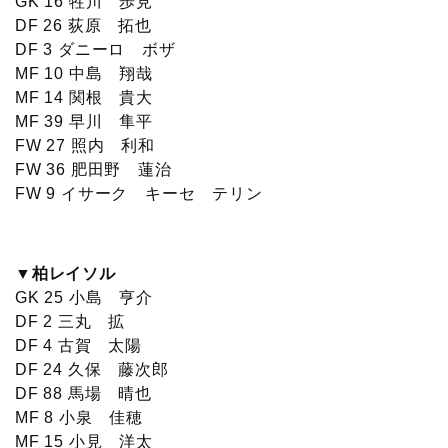
GK 16 牲川 歩見
DF 26 荻原 拓也
DF 3 ダニーロ ボザ
MF 10 中島 翔哉
MF 14 関根 貴大
MF 39 早川 隼平
FW 27 照内 利和
FW 36 肥田野 蓮治
FW 9 イサーク キーセ テリン
▼柏レイソル
GK 25 小島 亨介
DF 2 三丸 拡
DF 4 古賀 太陽
DF 24 久保 藤次郎
DF 88 馬場 晴也
MF 8 小泉 佳穂
MF 15 小見 洋太