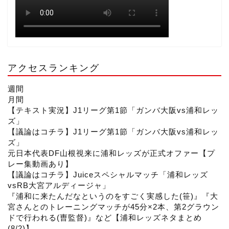
a
u
d
m
b
アクセスランキング
e
週間
月間
C
【テキスト実況】J1リーグ第1節「ガンバ大阪vs浦和レッ
ズ」
【議論はコチラ】J1リーグ第1節「ガンバ大阪vs浦和レッ
h
ズ」
元日本代表DF山根視来に浦和レッズが正式オファー【プ
レー集動画あり】
a
【議論はコチラ】Juiceスペシャルマッチ「浦和レッズ
vsRB大宮アルディージャ」
『浦和に来たんだなというのをすごく実感した(笹)』『大
n
宮さんとのトレーニングマッチが45分×2本、第2グラウン
ドで行われる(曺監督)』など【浦和レッズネタまとめ
(8/2)】