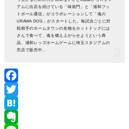
アムに出店を続けている「味衛門」と「浦和フッ
トボール通信」がコラボレーションして「魂の
URAWA DOG」がスタートした。毎試合ごとに対
戦相手のホームタウンの名物をホットドッグには
さんで食べて、魂を燃え上がらせようという商
品。浦和レッズホームゲームに埼玉スタジアムの
売店で販売中。
F
a
T
c
w
H