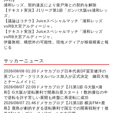
n
浦和レッズ、契約違反により柴戸海との契約を解除
【テキスト実況】J1リーグ第1節「ガンバ大阪vs浦和レッ
ズ」
e
【議論はコチラ】Juiceスペシャルマッチ「浦和レッズ
vsRB大宮アルディージャ」
l
【テキスト実況】Juiceスペシャルマッチ「浦和レッズ
vsRB大宮アルディージャ」
伊藤敦樹、構想外の可能性。現地メディアが移籍模索と報
じる
サッカーニュース
2026/08/08 01:20
ドメサカブログ
日本代表DF冨安健洋の
英プレミア・クリスタルパレス加入が正式決定 鎌田大地
とチームメイトに
2026/08/07 22:00
ドメサカブログ
【J1第1節 G大阪×浦
和】G大阪が逆転勝利で開幕白星スタート！数的優位の中
で逆転を許す苦しい展開も終盤に再逆転に成功
2026/08/07 21:46
ドメサカブログ
【J1第1節 横浜FM×鹿
島】鹿島が劇的すぎる逆転勝利で国立での開幕戦制す！後