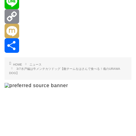
e
i
a
E
b
t
t
v
L
o
t
e
e
i
C
o
e
n
r
n
o
M
k
r
a
n
e
p
i
共
HOME
ニュース
3/7水戸編は牛メンチカツドッグ【敵チームをはさんで食べる！魂のURAWA
DOG】
o
y
x
有
t
L
i
e
i
n
k