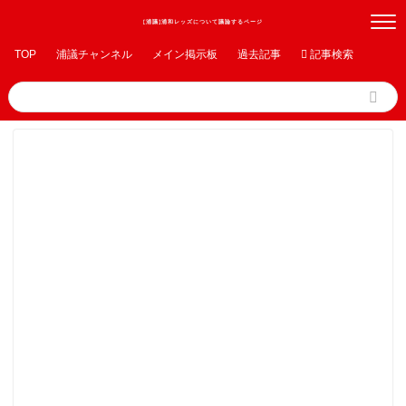
[浦議]浦和レッズについて議論するページ
TOP
浦議チャンネル
メイン掲示板
過去記事

記事検索