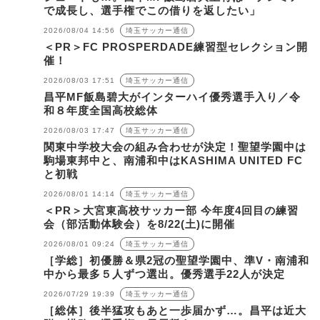
で成長し、選手権でこの借りを返したい」
2026/08/04 14:56
埼玉サッカー通信
＜PR＞FC PROSPERDADE練習型セレクション開
催！
2026/08/03 17:51
埼玉サッカー通信
昌平MF飯島碧大がインターハイ優秀選手入り／令
和８年度全国高校総体
2026/08/03 17:47
埼玉サッカー通信
関東中学校大会の組み合わせが決定！聖望学園中は
駒場東邦中と、南浦和中はKASHIMA UNITED FC
と初戦
2026/08/01 14:14
埼玉サッカー通信
＜PR＞大宮東高校サッカー部 今年度4回目の練習
会（部活動体験会）を8/22(土)に開催
2026/08/01 09:24
埼玉サッカー通信
［学総］初優勝＆県2冠の聖望学園中、準V・南浦和
中から最多５人ずつ選出。優秀選手22人が決定
2026/07/29 19:39
埼玉サッカー通信
［総体］後半猛攻もあと一歩届かず…。昌平は近大