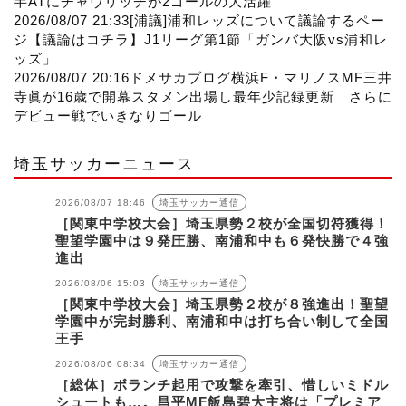
半ATにチャヴリッチが2ゴールの大活躍
2026/08/07 21:33
[浦議]浦和レッズについて議論するペー
ジ
【議論はコチラ】J1リーグ第1節「ガンバ大阪vs浦和レ
ッズ」
2026/08/07 20:16
ドメサカブログ
横浜F・マリノスMF三井
寺眞が16歳で開幕スタメン出場し最年少記録更新 さらに
デビュー戦でいきなりゴール
埼玉サッカーニュース
2026/08/07 18:46
埼玉サッカー通信
［関東中学校大会］埼玉県勢２校が全国切符獲得！
聖望学園中は９発圧勝、南浦和中も６発快勝で４強
進出
2026/08/06 15:03
埼玉サッカー通信
［関東中学校大会］埼玉県勢２校が８強進出！聖望
学園中が完封勝利、南浦和中は打ち合い制して全国
王手
2026/08/06 08:34
埼玉サッカー通信
［総体］ボランチ起用で攻撃を牽引、惜しいミドル
シュートも…。昌平MF飯島碧大主将は「プレミア