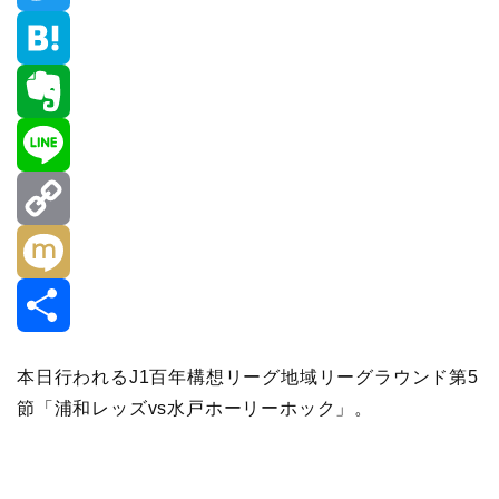
a
T
c
w
H
e
i
a
E
b
t
t
v
L
o
t
e
e
i
C
o
e
n
r
n
o
M
k
r
a
n
e
p
i
本日行われるJ1百年構想リーグ地域リーグラウンド第5
節「浦和レッズvs水戸ホーリーホック」。
o
y
x
t
L
i