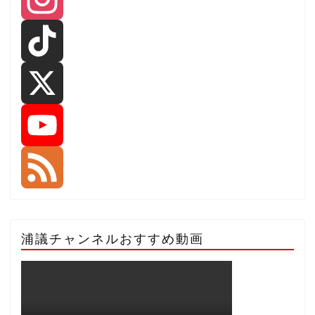
I
n
T
s
i
X
t
k
Y
a
T
o
F
浦議チャンネルおすすめ動画
g
o
u
e
r
k
T
e