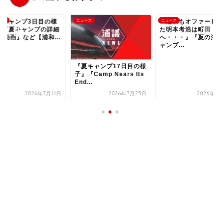
夏キャンプ3日目の様
ース
ニュース
『浦和もオファーし
ニュース
』『夏キャンプの詳細
た明本考浩は町田
分動画』など【浦和...
へ・・・』『夏の沖
ャンプ...
『夏キャンプ17日目の様
子』『Camp Nears Its
End...
2026年7月11日
2026年7月25日
2026年7