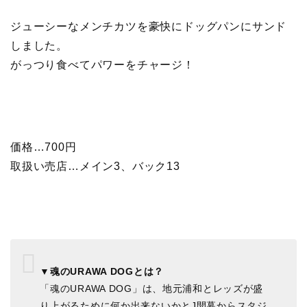
e
i
ジューシーなメンチカツを豪快にドッグパンにサンド
n
しました。
がっつり食べてパワーをチャージ！
k
価格…700円
取扱い売店…メイン3、バック13
▼魂のURAWA DOGとは？
「魂のURAWA DOG」は、地元浦和とレッズが盛
り上がるために何か出来ないかとJ開幕からスタジ