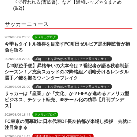
ドで行われる(曺監督)』など【浦和レッズネタまとめ
(8/2)】
l
サッカーニュース
2026/08/06 23:56
ドメサカブログ
今季もタイトル獲得を目指すFC町田ゼルビア黒田剛監督が抱
負を語る
2026/08/06 22:00
[J論] – これを読めばJが見える Jリーグ系コラムサイト
【J3順位予想】昇格争いの大本命は？番記者が語る秋春制新
シーズン！／充実スカッドのJ2降格組／明暗分けるレンタル
選手／鍵を握るウィンターブレイク
2026/08/06 21:00
[J論] – これを読めばJが見える Jリーグ系コラムサイト
サッカーは「産業」か「文化」か？FIFAが進めるアメリカ型
ビジネス、チケット転売、48チーム化の功罪【月刊ブンデ
ス】
2026/08/06 18:44
ドメサカブログ
FC東京の開幕戦に日本代表DF長友佑都が来場し挨拶 去就に
注目集まる
2026/08/06 14:43
[浦議]浦和レッズについて議論するページ