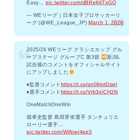
Easy…
pic.twitter.com/dBRe66TxGO
— WEリーグ｜日本女子プロサッカーリ
ーグ (@WE_League_JP)
March 1, 2026
2025/26 WEリーグ クラシエカップ グル
ープステージ グループC 第3節
新潟L
試合後のコメントをオフィシャルサイト
にアップしました
♦️監督コメント
https://t.co/qn09mtDpel
♦️選手コメント
https://t.co/Vrb3sjCH2N
OneMatchOneWin
堀孝史監督 島田芽依選手 タンチュリエ
ローリー選手…
pic.twitter.com/WIfpwj4ep3