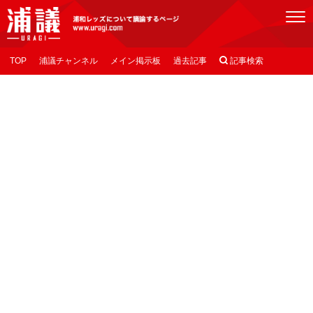
[浦議]浦和レッズについて議論するページ
TOP
浦議チャンネル
メイン掲示板
過去記事

記事検索