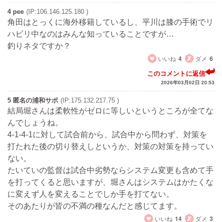
4 pee
(IP:106.146.125.180 )
角田はとっくに海外移籍しているし、平川は膝の手術でリ
ハビリ中なのはみんな知っていることですが…
釣りネタですか？
いいね
4
ダメ
6
このコメントに返信
2026年03月02日 20:53
5 匿名の浦和サポ
(IP:175.132.217.75 )
結局堀さんは柔軟性がゼロに等しいというところが全てな
んでしょうね。
4-1-4-1に対して試合前から、試合中から問わず、対策を
打たれた後の切り替えしというか、対策の対策を持ってい
ない。
たいていの監督は試合中劣勢ならシステム変更も含めて手
を打ってくると思いますが、堀さんはシステムはかたくな
に変えず人を変えることでしか手を打てない。
そのあたりが皆の不満の種なんだと感じてます。
いいね
14
ダメ
3