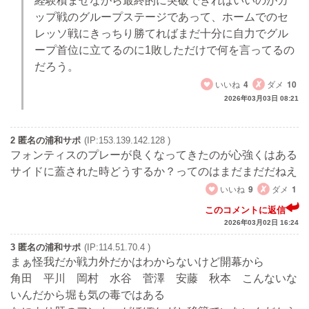
経験積ませながら最終的に突破できればいいのがカ
ップ戦のグループステージであって、ホームでのセ
レッソ戦にきっちり勝てればまだ十分に自力でグル
ープ首位に立てるのに1敗しただけで何を言ってるの
だろう。
いいね
4
ダメ
10
2026年03月03日 08:21
2 匿名の浦和サポ
(IP:153.139.142.128 )
フォンティスのプレーが良くなってきたのが心強くはある
サイドに蓋された時どうするか？ってのはまだまだだねえ
いいね
9
ダメ
1
このコメントに返信
2026年03月02日 16:24
3 匿名の浦和サポ
(IP:114.51.70.4 )
まぁ怪我だか戦力外だかはわからないけど開幕から
角田 平川 岡村 水谷 菅澤 安藤 秋本 こんないな
いんだから堀も気の毒ではある