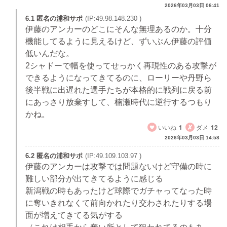
2026年03月03日 06:41
6.1 匿名の浦和サポ
(IP:49.98.148.230 )
伊藤のアンカーのどこにそんな無理あるのか。十分
機能してるように見えるけど、ずいぶん伊藤の評価
低いんだな。
2シャドーで幅を使ってせっかく再現性のある攻撃が
できるようになってきてるのに、ローリーや丹野ら
後半戦に出遅れた選手たちが本格的に戦列に戻る前
にあっさり放棄すして、楠瀬時代に逆行するつもり
かね。
いいね
1
ダメ
12
2026年03月03日 14:58
6.2 匿名の浦和サポ
(IP:49.109.103.97 )
伊藤のアンカーは攻撃では問題ないけど守備の時に
難しい部分が出てきてるように感じる
新潟戦の時もあったけど球際でガチャってなった時
に奪いきれなくて前向かれたり交わされたりする場
面が増えてきてる気がする