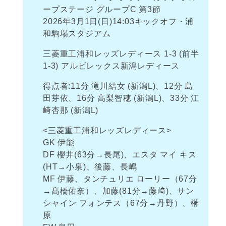
ープステージ グループC 第3節
2026年3月1日(日)14:03キックオフ・浦
和駒場スタジアム
三菱重工浦和レッズレディース 1-3 (前半
1-3) アルビレックス新潟レディース
得点者:11分 滝川結女 (新潟L)、12分 島
田芽依、16分 高梨智穂 (新潟L)、33分 江
﨑杏那 (新潟L)
<三菱重工浦和レッズレディース>
GK 伊能
DF 櫻井(63分→長尾)、エスタ マイ キス
(HT→小泉)、後藤、長嶋
MF 伊藤、タンチュリエ ローリー（67分
→髙橋佑奈）、加藤(81分→藤﨑)、サン
シャイン フォンテス（67分→丹野）、榊
原