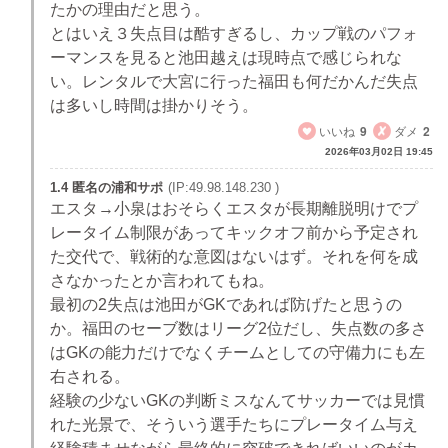
たかの理由だと思う。
とはいえ３失点目は酷すぎるし、カップ戦のパフォ
ーマンスを見ると池田越えは現時点で感じられな
い。レンタルで大宮に行った福田も何だかんだ失点
は多いし時間は掛かりそう。
いいね
9
ダメ
2
2026年03月02日 19:45
1.4 匿名の浦和サポ
(IP:49.98.148.230 )
エスタ→小泉はおそらくエスタが長期離脱明けでプ
レータイム制限があってキックオフ前から予定され
た交代で、戦術的な意図はないはず。それを何を成
さなかったとか言われてもね。
最初の2失点は池田がGKであれば防げたと思うの
か。福田のセーブ数はリーグ2位だし、失点数の多さ
はGKの能力だけでなくチームとしての守備力にも左
右される。
経験の少ないGKの判断ミスなんてサッカーでは見慣
れた光景で、そういう選手たちにプレータイム与え