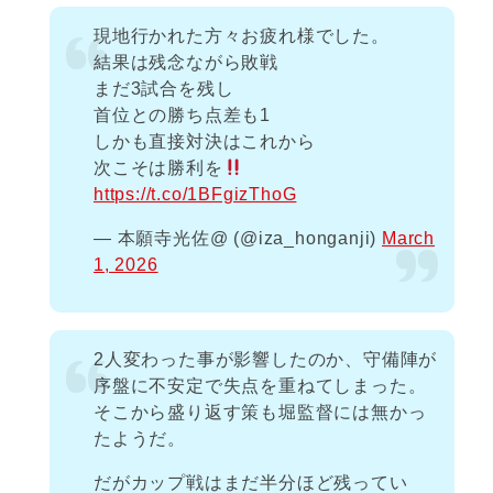
現地行かれた方々お疲れ様でした。
結果は残念ながら敗戦
まだ3試合を残し
首位との勝ち点差も1
しかも直接対決はこれから
次こそは勝利を
https://t.co/1BFgizThoG
— 本願寺光佐@ (@iza_honganji)
March
1, 2026
2人変わった事が影響したのか、守備陣が
序盤に不安定で失点を重ねてしまった。
そこから盛り返す策も堀監督には無かっ
たようだ。
だがカップ戦はまだ半分ほど残ってい