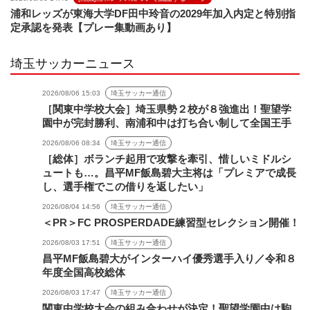
浦和レッズが東海大学DF田中玲音の2029年加入内定と特別指
定承認を発表【プレー集動画あり】
埼玉サッカーニュース
2026/08/06 15:03
埼玉サッカー通信
［関東中学校大会］埼玉県勢２校が８強進出！聖望学
園中が完封勝利、南浦和中は打ち合い制して全国王手
2026/08/06 08:34
埼玉サッカー通信
［総体］ボランチ起用で攻撃を牽引、惜しいミドルシ
ュートも…。昌平MF飯島碧大主将は「プレミアで成長
し、選手権でこの借りを返したい」
2026/08/04 14:56
埼玉サッカー通信
＜PR＞FC PROSPERDADE練習型セレクション開催！
2026/08/03 17:51
埼玉サッカー通信
昌平MF飯島碧大がインターハイ優秀選手入り／令和８
年度全国高校総体
2026/08/03 17:47
埼玉サッカー通信
関東中学校大会の組み合わせが決定！聖望学園中は駒