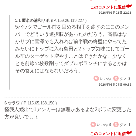
このコメントに返信
2026年03月02日 22:28
5.1 匿名の浦和サポ
(IP:159.26.119.227 )
5バックでゴール前を固める相手を崩すのにこのメン
バーでどういう選択肢があったのだろう。高橋はな
かサブに菅澤でも入れれば前半戦の終盤にやってた
みたいにトップに入れ島田と2トップ気味にしてゴー
ル前のターゲット増やすことはできたかな。少なく
とも前線の枚数削ってダブルボランチにするとかは
その答えにはならないだろう。
いいね
ダメ
3
2026年03月04日 00:32
6 ウラワ
(IP:115.65.168.150 )
怪我人続出で1アンカーは無理があるよな2ボラに変更した
方が良いでしょ
いいね
9
ダメ
1
このコメントに返信