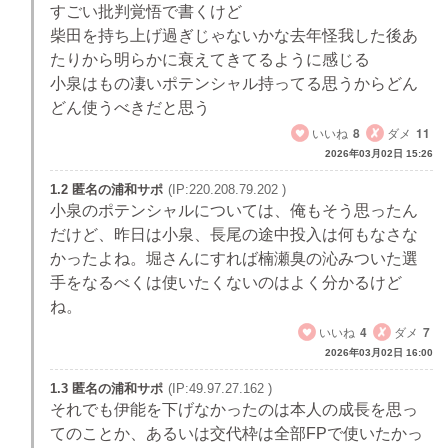
すごい批判覚悟で書くけど
柴田を持ち上げ過ぎじゃないかな去年怪我した後あ
たりから明らかに衰えてきてるように感じる
小泉はもの凄いポテンシャル持ってる思うからどん
どん使うべきだと思う
いいね
8
ダメ
11
2026年03月02日 15:26
1.2 匿名の浦和サポ
(IP:220.208.79.202 )
小泉のポテンシャルについては、俺もそう思ったん
だけど、昨日は小泉、長尾の途中投入は何もなさな
かったよね。堀さんにすれば楠瀬臭の沁みついた選
手をなるべくは使いたくないのはよく分かるけど
ね。
いいね
4
ダメ
7
2026年03月02日 16:00
1.3 匿名の浦和サポ
(IP:49.97.27.162 )
それでも伊能を下げなかったのは本人の成長を思っ
てのことか、あるいは交代枠は全部FPで使いたかっ