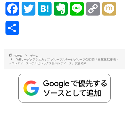
F
T
H
E
L
C
M
a
w
a
v
i
o
i
共
c
i
t
e
n
p
x
有
e
t
e
r
e
y
i
HOME
ゲーム
WEリーグクラシエカップ グループステージグループC第3節『三菱重工浦和レ
b
t
n
n
L
ッズレディースvsアルビレックス新潟レディース』試合結果
o
e
a
o
i
o
r
t
n
k
e
k