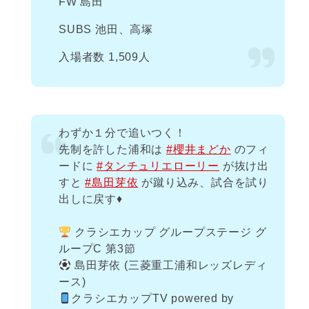
FW 島田
SUBS 池田、高塚
入場者数 1,509人
わずか１分で追いつく！
先制を許した浦和は
#櫻井まどか
のフィ
ードに
#タンチュリエローリー
が抜け出
すと
#島田芽依
が蹴り込み、試合を試り
出しに戻す♦️
⠀
クラシエカップ グループステージ グ
ループC 第3節
島田芽依 (三菱重工浦和レッズレディ
ース)
クラシエカップTV powered by