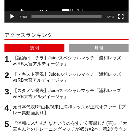
g
k
b
00:00
12:37
r
e
アクセスランキング
a
C
週間
月間
m
h
【議論はコチラ】Juiceスペシャルマッチ「浦和レッズ
vsRB大宮アルディージャ」
【テキスト実況】Juiceスペシャルマッチ「浦和レッズ
a
vsRB大宮アルディージャ」
【スタメン発表】Juiceスペシャルマッチ「浦和レッズ
n
vsRB大宮アルディージャ」
元日本代表DF山根視来に浦和レッズが正式オファー【プ
n
レー集動画あり】
『浦和に来たんだなというのをすごく実感した(笹)』『大
e
宮さんとのトレーニングマッチが45分×2本、第2グラウン