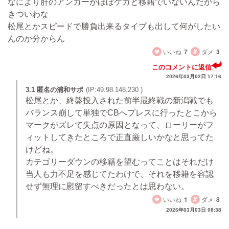
なにより肝のアンカーがほぼケガと移籍でいないんだから
きついわな
松尾とかスピードで勝負出来るタイプも出して何がしたい
んのか分からん
いいね
7
ダメ
3
このコメントに返信
2026年03月02日 17:16
3.1 匿名の浦和サポ
(IP:49.98.148.230 )
松尾とか、終盤投入された前半最終戦の新潟戦でも
バランス崩して単独でCBへプレスに行ったとこから
マークがズレて失点の原因となって、ローリーがフ
ィットしてきたところで正直厳しいかなと思ってた
けどね。
カテゴリーダウンの移籍を望むってことはそれだけ
当人も力不足を感じてたわけで、それを移籍を容認
せず無理に慰留すべきだったとは思わない。
いいね
1
ダメ
8
2026年03月03日 08:38