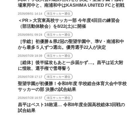
場東邦中と、南浦和中はKASHIMA UNITED FCと初戦
2026/08/01 14:14
埼玉サッカー通信
＜PR＞大宮東高校サッカー部 今年度4回目の練習会
（部活動体験会）を8/22(土)に開催
2026/08/01 09:24
埼玉サッカー通信
［学総］初優勝＆県2冠の聖望学園中、準V・南浦和中
から最多５人ずつ選出。優秀選手22人が決定
2026/07/29 19:39
埼玉サッカー通信
［総体］後半猛攻もあと一歩届かず…。昌平は近大附
に惜敗、選手権で雪辱誓う
2026/07/28 17:17
埼玉サッカー通信
聖望学園が初優勝！令和8年度 学校総合体育大会中学校
サッカーの部 決勝の試合結果
2026/07/28 16:57
埼玉サッカー通信
昌平はベスト16敗退… 令和8年度全国高校総体3回戦の
試合結果