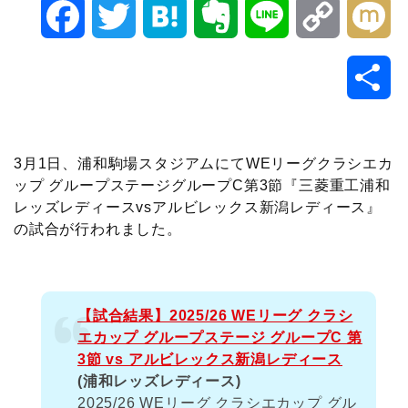
F
T
H
E
L
C
M
a
w
a
v
i
o
i
共
c
i
t
e
n
p
x
有
e
t
e
r
e
y
i
3月1日、浦和駒場スタジアムにてWEリーグクラシエカ
ップ グループステージグループC第3節『三菱重工浦和
b
t
n
n
L
レッズレディースvsアルビレックス新潟レディース』
の試合が行われました。
o
e
a
o
i
o
r
t
n
【試合結果】2025/26 WEリーグ クラシ
k
e
k
エカップ グループステージ グループC 第
3節 vs アルビレックス新潟レディース
(浦和レッズレディース)
2025/26 WEリーグ クラシエカップ グル