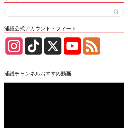
浦議公式アカウント・フィード
I
T
X
Y
F
n
i
o
e
浦議チャンネルおすすめ動画
s
k
u
e
動
画
プ
t
T
T
d
レ
ー
a
o
u
ヤ
ー