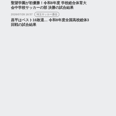
聖望学園が初優勝！令和8年度 学校総合体育大
会中学校サッカーの部 決勝の試合結果
2026/07/28 16:57
埼玉サッカー通信
昌平はベスト16敗退… 令和8年度全国高校総体3
回戦の試合結果