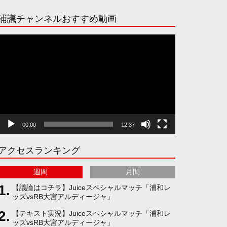
n
i
o
e
浦議チャンネルおすすめ動画
s
k
u
e
動
画
プ
t
T
T
d
レ
ー
ヤ
a
o
u
ー
00:00
12:37
g
k
b
アクセスランキング
r
e
週間
月間
a
C
【議論はコチラ】Juiceスペシャルマッチ「浦和レ
ッズvsRB大宮アルディージャ」
【テキスト実況】Juiceスペシャルマッチ「浦和レ
m
h
ッズvsRB大宮アルディージャ」