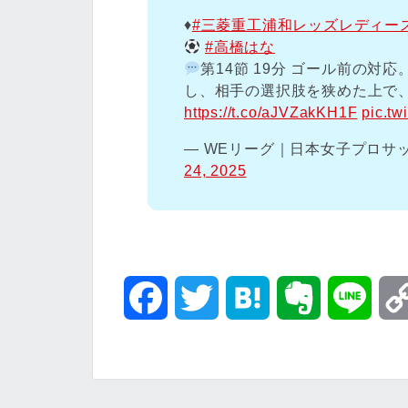
♦️
#三菱重工浦和レッズレディー
#高橋はな
第14節 19分 ゴール前の対
し、相手の選択肢を狭めた上で
https://t.co/aJVZakKH1F
pic.tw
— WEリーグ｜日本女子プロサッカー
24, 2025
F
T
H
E
L
a
w
a
v
i
c
i
t
e
n