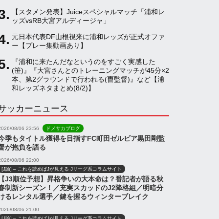
【スタメン発表】Juiceスペシャルマッチ「浦和レ
a
ッズvsRB大宮アルディージャ」
元日本代表DF山根視来に浦和レッズが正式オファ
ー【プレー集動画あり】
n
『浦和に来たんだなというのをすごく実感した
(笹)』『大宮さんとのトレーニングマッチが45分×2
n
本、第2グラウンドで行われる(曺監督)』など【浦
和レッズネタまとめ(8/2)】
サッカーニュース
e
2026/08/06 23:56
ドメサカブログ
l
今季もタイトル獲得を目指すFC町田ゼルビア黒田剛監
督が抱負を語る
2026/08/06 22:00
[J論] – これを読めばJが見える Jリーグ系コラムサイト
【J3順位予想】昇格争いの大本命は？番記者が語る秋
春制新シーズン！／充実スカッドのJ2降格組／明暗分
けるレンタル選手／鍵を握るウィンターブレイク
2026/08/06 21:00
[J論] – これを読めばJが見える Jリーグ系コラムサイト