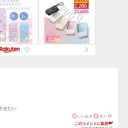
させたい
いいね
2
ダメ
17
このコメントに返信