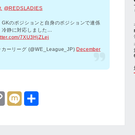
ス
@REDSLADIES
応。GKのポジションと自身のポジションで連係
、冷静に対応しました…
itter.com/7XU3HjZLej
リーグ (@WE_League_JP)
December
C
M
共
o
i
有
p
x