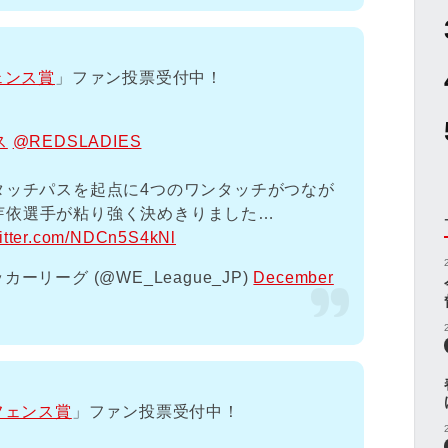
ェンス賞
」ファン投票受付中！
ス
@REDSLADIES
ワンタッチパスを起点に4つのワンタッチがつなが
芽依選手が粘り強く決めきりました…
witter.com/NDCn5S4kNl
リーグ (@WE_League_JP)
December
フェンス賞
」ファン投票受付中！