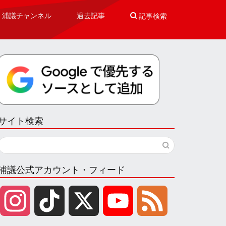
浦議チャンネル
過去記事

記事検索
サイト検索
浦議公式アカウント・フィード
I
T
X
Y
F