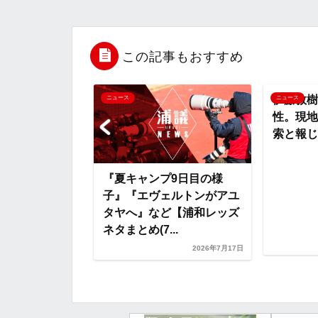
e
t
e
r
e
b
t
n
n
この記事もおすすめ
o
e
a
o
伊藤敦樹
ニュース
ニュース
性。現地
o
r
t
索と報じ
k
e
兆候も見逃さな
『夏キャンプ9日目の様
)』『調神社で
子』『エヴェルトンがアユ
など【浦和レッ
タヤへ』など【浦和レッズ
ネタまとめ(7...
2026年7月29日
2026年7月17日