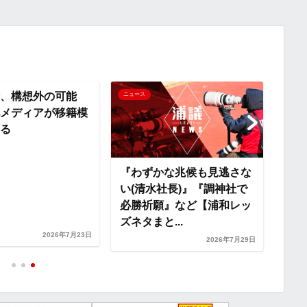
y
i
L
i
、構想外の可能
ニュース
ニュー
メディアが移籍模
n
る
k
『わずかな兆候も見逃さな
『夏
い(清水社長)』『調神社で
子』
必勝祈願』など【浦和レッ
タヤ
ズネタまと...
ネタま
2026年7月23日
2026年7月29日