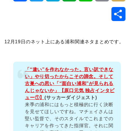
a
w
a
v
i
o
i
共
c
i
t
e
n
p
x
有
e
t
e
r
e
y
i
12月19日のネット上にある浦和関連ネタまとめです。
b
t
n
n
L
o
e
a
o
i
「“違い”を作れなかった。言い訳できな
い」やり切ったからこその諦念。そして
o
r
t
n
古巣への思い「“面白い浦和”が見られる
んじゃないか」【原口元気 独占インタビ
k
e
k
ュー①】
(サッカーダイジェスト)
来季の浦和にはもっと積極的に行く決断
を見せてほしいですね。マチェイさんは
堅い監督で、そのスタイルでこれまでの
キャリアを作ってきた指揮官。それに関