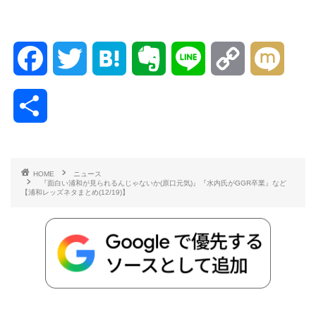
F
T
H
E
L
C
M
a
w
a
v
i
o
i
共
c
i
t
e
n
p
x
有
e
t
e
r
e
y
i
HOME
ニュース
『面白い浦和が見られるんじゃないか(原口元気)』『水内氏がGGR卒業』など
b
t
n
n
L
【浦和レッズネタまとめ(12/19)】
o
e
a
o
i
o
r
t
n
k
e
k