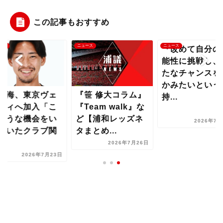
この記事もおすすめ
ース
ニュース
ニュース
『改めて自分の
能性に挑戦し、
たなチャンスを
かみたいという
戸海、東京ヴェ
『笹 修大コラム』
持...
ディへ加入「こ
『Team walk』な
ような機会をい
ど【浦和レッズネ
2026年7月
だいたクラブ関
タまとめ...
..
2026年7月26日
2026年7月23日