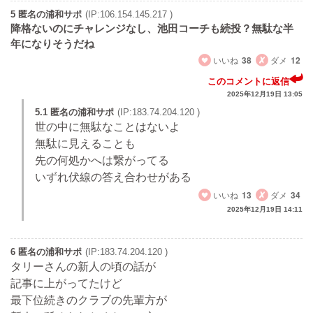
5 匿名の浦和サポ
(IP:106.154.145.217 )
降格ないのにチャレンジなし、池田コーチも続投？無駄な半
年になりそうだね
いいね
38
ダメ
12
このコメントに返信
2025年12月19日 13:05
5.1 匿名の浦和サポ
(IP:183.74.204.120 )
世の中に無駄なことはないよ
無駄に見えることも
先の何処かへは繋がってる
いずれ伏線の答え合わせがある
いいね
13
ダメ
34
2025年12月19日 14:11
6 匿名の浦和サポ
(IP:183.74.204.120 )
タリーさんの新人の頃の話が
記事に上がってたけど
最下位続きのクラブの先輩方が