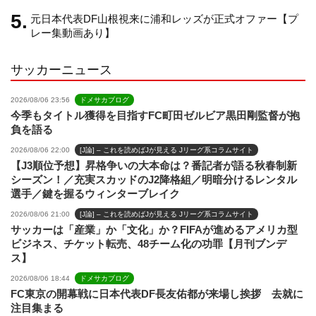
e
元日本代表DF山根視来に浦和レッズが正式オファー【プ
レー集動画あり】
l
サッカーニュース
2026/08/06 23:56
ドメサカブログ
今季もタイトル獲得を目指すFC町田ゼルビア黒田剛監督が抱
負を語る
2026/08/06 22:00
[J論] – これを読めばJが見える Jリーグ系コラムサイト
【J3順位予想】昇格争いの大本命は？番記者が語る秋春制新
シーズン！／充実スカッドのJ2降格組／明暗分けるレンタル
選手／鍵を握るウィンターブレイク
2026/08/06 21:00
[J論] – これを読めばJが見える Jリーグ系コラムサイト
サッカーは「産業」か「文化」か？FIFAが進めるアメリカ型
ビジネス、チケット転売、48チーム化の功罪【月刊ブンデ
ス】
2026/08/06 18:44
ドメサカブログ
FC東京の開幕戦に日本代表DF長友佑都が来場し挨拶 去就に
注目集まる