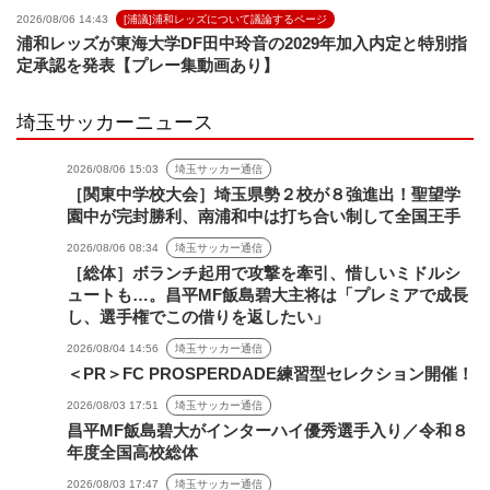
2026/08/06 14:43
[浦議]浦和レッズについて議論するページ
浦和レッズが東海大学DF田中玲音の2029年加入内定と特別指
定承認を発表【プレー集動画あり】
埼玉サッカーニュース
2026/08/06 15:03
埼玉サッカー通信
［関東中学校大会］埼玉県勢２校が８強進出！聖望学
園中が完封勝利、南浦和中は打ち合い制して全国王手
2026/08/06 08:34
埼玉サッカー通信
［総体］ボランチ起用で攻撃を牽引、惜しいミドルシ
ュートも…。昌平MF飯島碧大主将は「プレミアで成長
し、選手権でこの借りを返したい」
2026/08/04 14:56
埼玉サッカー通信
＜PR＞FC PROSPERDADE練習型セレクション開催！
2026/08/03 17:51
埼玉サッカー通信
昌平MF飯島碧大がインターハイ優秀選手入り／令和８
年度全国高校総体
2026/08/03 17:47
埼玉サッカー通信