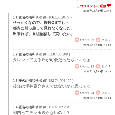
このコメントに返信
2025年12月19日 10:44
1.1 匿名の浦和サポ
(IP:106.155.20.77 )
せっかくなので、複数OBでも‥
都内に引っ越して見れなくなった。
出来れば、番組配信して貰いたい。
いいね
32
ダメ
2
2025年12月19日 12:23
1.2 匿名の浦和サポ
(IP:61.87.36.209 )
タレントである坪が司会だったらいいなぁ
いいね
21
ダメ
4
2025年12月19日 12:37
1.3 匿名の浦和サポ
(IP:183.74.204.120 )
後任は坪井慶介さんではないかと思ってる
いいね
25
ダメ
2
2025年12月19日 13:34
1.4 匿名の浦和サポ
(IP:114.48.82.204 )
都内ってテレ玉映らないの！？