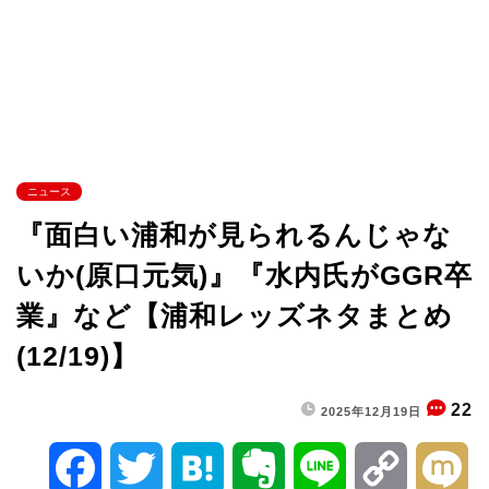
ニュース
『面白い浦和が見られるんじゃな
いか(原口元気)』『水内氏がGGR卒
業』など【浦和レッズネタまとめ
(12/19)】
22
2025年12月19日
F
T
H
E
L
C
M