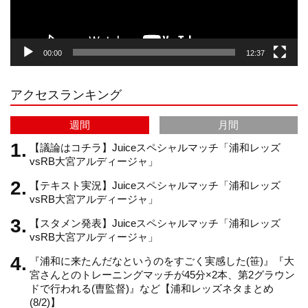
g
k
b
00:00
12:37
r
e
アクセスランキング
a
C
週間
月間
m
h
【議論はコチラ】Juiceスペシャルマッチ「浦和レッズ
vsRB大宮アルディージャ」
【テキスト実況】Juiceスペシャルマッチ「浦和レッズ
a
vsRB大宮アルディージャ」
【スタメン発表】Juiceスペシャルマッチ「浦和レッズ
n
vsRB大宮アルディージャ」
『浦和に来たんだなというのをすごく実感した(笹)』『大
n
宮さんとのトレーニングマッチが45分×2本、第2グラウン
ドで行われる(曺監督)』など【浦和レッズネタまとめ
(8/2)】