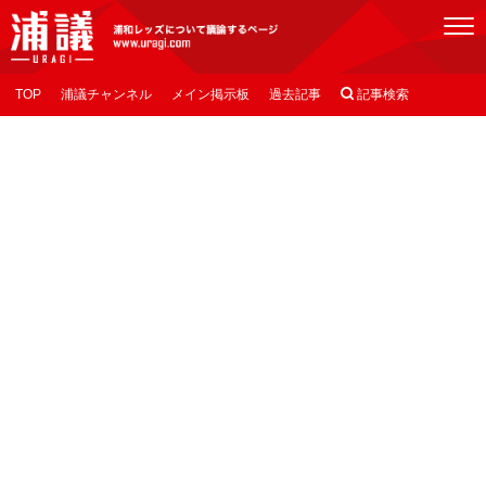
[浦議]浦和レッズについて議論するページ
TOP
浦議チャンネル
メイン掲示板
過去記事

記事検索