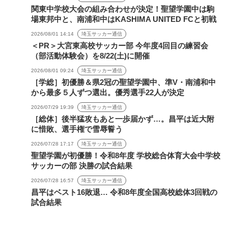
関東中学校大会の組み合わせが決定！聖望学園中は駒
場東邦中と、南浦和中はKASHIMA UNITED FCと初戦
2026/08/01 14:14
埼玉サッカー通信
＜PR＞大宮東高校サッカー部 今年度4回目の練習会
（部活動体験会）を8/22(土)に開催
2026/08/01 09:24
埼玉サッカー通信
［学総］初優勝＆県2冠の聖望学園中、準V・南浦和中
から最多５人ずつ選出。優秀選手22人が決定
2026/07/29 19:39
埼玉サッカー通信
［総体］後半猛攻もあと一歩届かず…。昌平は近大附
に惜敗、選手権で雪辱誓う
2026/07/28 17:17
埼玉サッカー通信
聖望学園が初優勝！令和8年度 学校総合体育大会中学校
サッカーの部 決勝の試合結果
2026/07/28 16:57
埼玉サッカー通信
昌平はベスト16敗退… 令和8年度全国高校総体3回戦の
試合結果