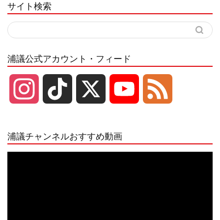
サイト検索
浦議公式アカウント・フィード
I
T
X
Y
F
n
i
o
e
浦議チャンネルおすすめ動画
s
k
u
e
動
画
プ
t
T
T
d
レ
ー
a
o
u
ヤ
ー