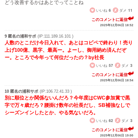
どう改善するかはあとでってことね
いいね
6
ダメ
11
このコメントに返信
2025年12月06日 18:52
9 匿名の浦和サポ
(IP:111.189.16.101 )
人数のとこだけ今日入れて、あとはコピペで終わり！売り
上げ100億、黒字、最高ー。よーし、御用納め済んだぞ
ー。ところで今年って何位だったの？by社長
いいね
57
ダメ
3
このコメントに返信
2025年12月06日 18:54
10 匿名の浦和サポ
(IP:106.72.41.33 )
別に順位とか関係ないんだろ？今年度はCWC参加賞で黒
字で万々歳だろ？腰掛け数年の社長だし、SB補強なしで
シーズンインしたとか、やる気ないだろ。
いいね
62
ダメ
3
このコメントに返信
2025年12月06日 19:00