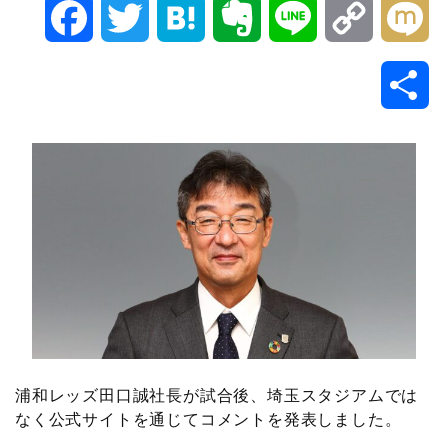
F
T
H
E
L
C
M
a
w
a
v
i
o
i
共
c
i
t
e
n
p
x
有
e
t
e
r
e
y
i
b
t
n
n
L
o
e
a
o
i
o
r
t
n
k
e
k
浦和レッズ田口誠社長が試合後、埼玉スタジアムでは
なく公式サイトを通じてコメントを発表しました。