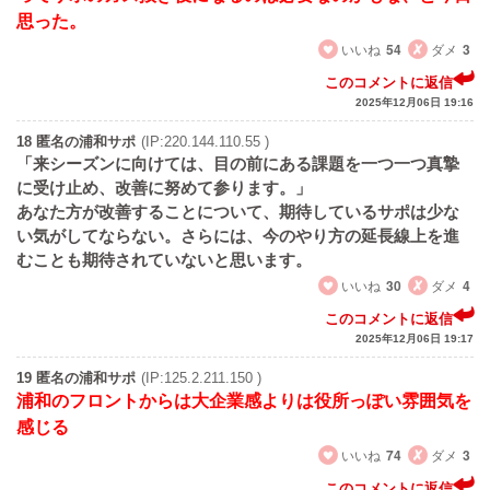
思った。
いいね
54
ダメ
3
このコメントに返信
2025年12月06日 19:16
18 匿名の浦和サポ
(IP:220.144.110.55 )
「来シーズンに向けては、目の前にある課題を一つ一つ真摯
に受け止め、改善に努めて参ります。」
あなた方が改善することについて、期待しているサポは少な
い気がしてならない。さらには、今のやり方の延長線上を進
むことも期待されていないと思います。
いいね
30
ダメ
4
このコメントに返信
2025年12月06日 19:17
19 匿名の浦和サポ
(IP:125.2.211.150 )
浦和のフロントからは大企業感よりは役所っぽい雰囲気を
感じる
いいね
74
ダメ
3
このコメントに返信