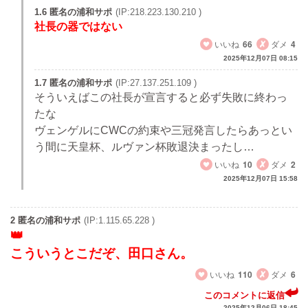
1.6 匿名の浦和サポ
(IP:218.223.130.210 )
社長の器ではない
いいね
66
ダメ
4
2025年12月07日 08:15
1.7 匿名の浦和サポ
(IP:27.137.251.109 )
そういえばこの社長が宣言すると必ず失敗に終わっ
たな
ヴェンゲルにCWCの約束や三冠発言したらあっとい
う間に天皇杯、ルヴァン杯敗退決まったし…
いいね
10
ダメ
2
2025年12月07日 15:58
2 匿名の浦和サポ
(IP:1.115.65.228 )
こういうとこだぞ、田口さん。
いいね
110
ダメ
6
このコメントに返信
2025年12月06日 18:45