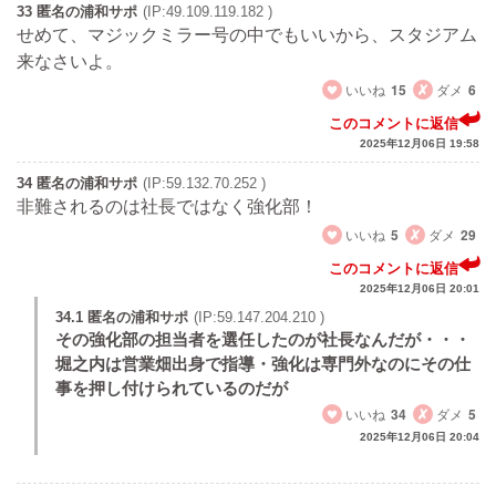
33 匿名の浦和サポ
(IP:49.109.119.182 )
せめて、マジックミラー号の中でもいいから、スタジアム
来なさいよ。
いいね
15
ダメ
6
このコメントに返信
2025年12月06日 19:58
34 匿名の浦和サポ
(IP:59.132.70.252 )
非難されるのは社長ではなく強化部！
いいね
5
ダメ
29
このコメントに返信
2025年12月06日 20:01
34.1 匿名の浦和サポ
(IP:59.147.204.210 )
その強化部の担当者を選任したのが社長なんだが・・・
堀之内は営業畑出身で指導・強化は専門外なのにその仕
事を押し付けられているのだが
いいね
34
ダメ
5
2025年12月06日 20:04