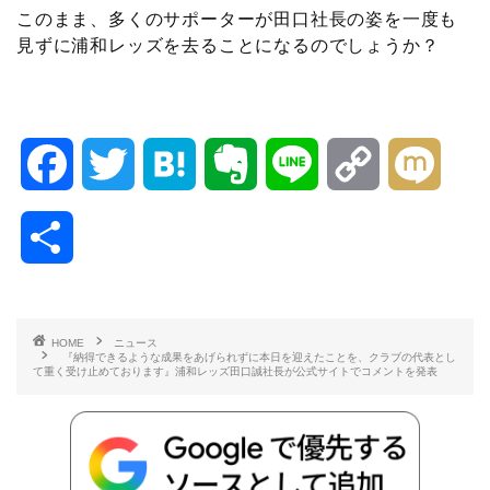
このまま、多くのサポーターが田口社長の姿を一度も
見ずに浦和レッズを去ることになるのでしょうか？
F
T
H
E
L
C
M
a
w
a
v
i
o
i
共
c
i
t
e
n
p
x
有
e
t
e
r
e
y
i
HOME
ニュース
『納得できるような成果をあげられずに本日を迎えたことを、クラブの代表とし
b
t
n
n
L
て重く受け止めております』浦和レッズ田口誠社長が公式サイトでコメントを発表
o
e
a
o
i
o
r
t
n