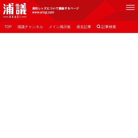
[浦議]浦和レッズについて議論するページ
TOP
浦議チャンネル
メイン掲示板
過去記事

記事検索