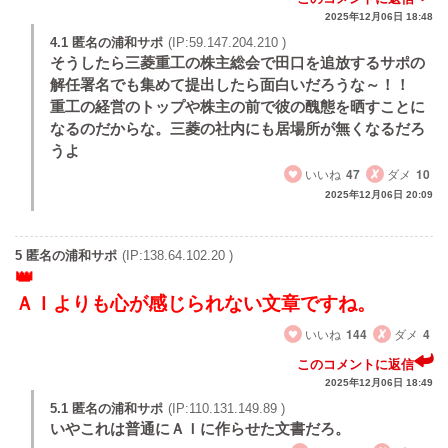
2025年12月06日 18:48
4.1 匿名の浦和サポ
(IP:59.147.204.210 )
そうしたら三菱重工の株主総会で田口を追放するサポの
解任署名でも集めて提出したら面白いだろうな～！！
重工の経営のトップや株主の前で彼の醜態を晒すことに
なるのだからな。三菱の社内にも居場所が無くなるだろ
うよ
いいね
47
ダメ
10
2025年12月06日 20:09
5 匿名の浦和サポ
(IP:138.64.102.20 )
ＡＩよりも心が感じられない文章ですね。
いいね
144
ダメ
4
このコメントに返信
2025年12月06日 18:49
5.1 匿名の浦和サポ
(IP:110.131.149.89 )
いやこれは普通にＡＩに作らせた文書だろ。