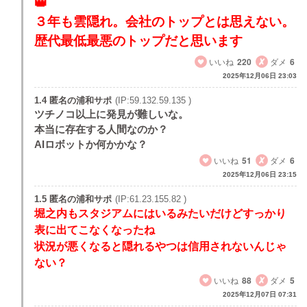
３年も雲隠れ。会社のトップとは思えない。
歴代最低最悪のトップだと思います
いいね
220
ダメ
6
2025年12月06日 23:03
1.4 匿名の浦和サポ
(IP:59.132.59.135 )
ツチノコ以上に発見が難しいな。
本当に存在する人間なのか？
AIロボットか何かかな？
いいね
51
ダメ
6
2025年12月06日 23:15
1.5 匿名の浦和サポ
(IP:61.23.155.82 )
堀之内もスタジアムにはいるみたいだけどすっかり
表に出てこなくなったね
状況が悪くなると隠れるやつは信用されないんじゃ
ない？
いいね
88
ダメ
5
2025年12月07日 07:31