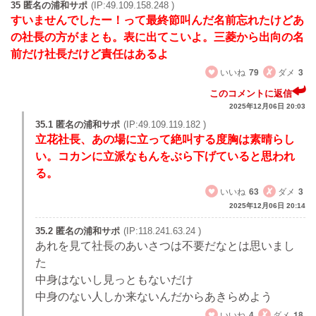
35 匿名の浦和サポ
(IP:49.109.158.248 )
すいませんでしたー！って最終節叫んだ名前忘れたけどあ
の社長の方がまとも。表に出てこいよ。三菱から出向の名
前だけ社長だけど責任はあるよ
いいね
79
ダメ
3
このコメントに返信
2025年12月06日 20:03
35.1 匿名の浦和サポ
(IP:49.109.119.182 )
立花社長、あの場に立って絶叫する度胸は素晴らし
い。コカンに立派なもんをぶら下げていると思われ
る。
いいね
63
ダメ
3
2025年12月06日 20:14
35.2 匿名の浦和サポ
(IP:118.241.63.24 )
あれを見て社長のあいさつは不要だなとは思いまし
た
中身はないし見っともないだけ
中身のない人しか来ないんだからあきらめよう
いいね
4
ダメ
18