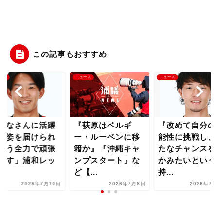
この記事もおすすめ
ース
ニュース
ニュース
みなさんに活躍
『荻原はベルギ
『改めて自分の
る姿を届けられ
ー・ルーベンに移
能性に挑戦し、
よう全力で頑張
籍か』『沖縄キャ
たなチャンスを
ます」浦和レッ
ンプスタート』な
かみたいという
..
ど【...
持...
2026年7月10日
2026年7月8日
2026年7月