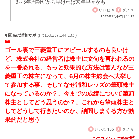
3～5年周期だから早ければ来年早々かも
いいね
4
ダメ
2
2025年12月07日 14:29
4 匿名の浦和サポ
(IP:160.237.144.133 )
ゴール裏で三菱重工にアピールするのも良いけ
ど、株式会社の経営者は株主に文句を言われるの
を一番恐れる。もっと効果的な方法は皆んなが三
菱重工の株主になって、6月の株主総会へ大挙し
て参加する事。そしてなぜ浦和レッズの筆頭株主
になっているのか？、今までの成績について筆頭
株主としてどう思うのか？、これから筆頭株主と
してどうして行きたいのか、詰問しまくる方が効
果的だと思う
いいね
155
ダメ
6
このコメントに返信