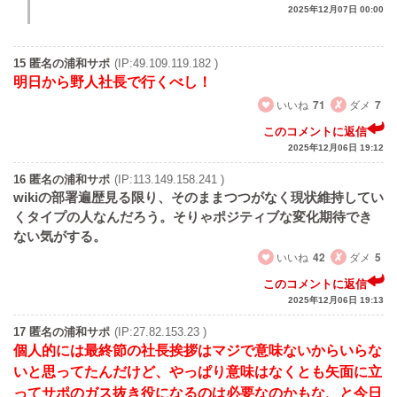
2025年12月07日 00:00
15 匿名の浦和サポ
(IP:49.109.119.182 )
明日から野人社長で行くべし！
いいね
71
ダメ
7
このコメントに返信
2025年12月06日 19:12
16 匿名の浦和サポ
(IP:113.149.158.241 )
wikiの部署遍歴見る限り、そのままつつがなく現状維持してい
くタイプの人なんだろう。そりゃポジティブな変化期待でき
ない気がする。
いいね
42
ダメ
5
このコメントに返信
2025年12月06日 19:13
17 匿名の浦和サポ
(IP:27.82.153.23 )
個人的には最終節の社長挨拶はマジで意味ないからいらな
いと思ってたんだけど、やっぱり意味はなくとも矢面に立
ってサポのガス抜き役になるのは必要なのかもな、と今日