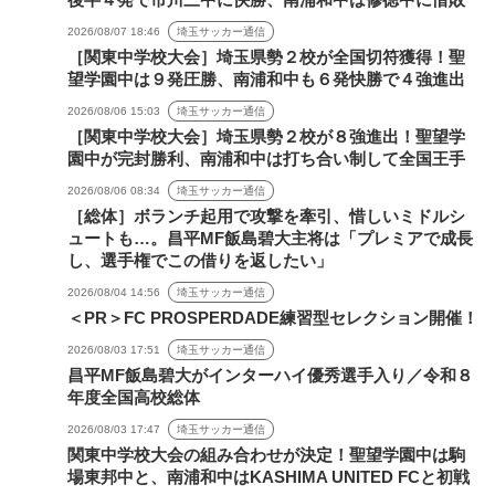
2026/08/07 18:46
埼玉サッカー通信
［関東中学校大会］埼玉県勢２校が全国切符獲得！聖
望学園中は９発圧勝、南浦和中も６発快勝で４強進出
2026/08/06 15:03
埼玉サッカー通信
［関東中学校大会］埼玉県勢２校が８強進出！聖望学
園中が完封勝利、南浦和中は打ち合い制して全国王手
2026/08/06 08:34
埼玉サッカー通信
［総体］ボランチ起用で攻撃を牽引、惜しいミドルシ
ュートも…。昌平MF飯島碧大主将は「プレミアで成長
し、選手権でこの借りを返したい」
2026/08/04 14:56
埼玉サッカー通信
＜PR＞FC PROSPERDADE練習型セレクション開催！
2026/08/03 17:51
埼玉サッカー通信
昌平MF飯島碧大がインターハイ優秀選手入り／令和８
年度全国高校総体
2026/08/03 17:47
埼玉サッカー通信
関東中学校大会の組み合わせが決定！聖望学園中は駒
場東邦中と、南浦和中はKASHIMA UNITED FCと初戦