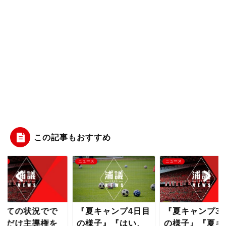
この記事もおすすめ
ース
ニュース
ニュース
全ての状況でで
『夏キャンプ4日目
『夏キャンプ3
るだけ主導権を
の様子』『はい、
の様子』『夏キ