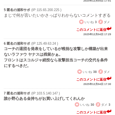
2025年12月04日 17:01
5 匿名の浦和サポ
(IP:115.65.200.225 )
まじで何が言いたいかさっぱりわからないコメントすぎる
いいね
3
ダメ
このコメントに返信
2025年12月04日 17:29
6 匿名の浦和サポ
(IP:125.49.63.24 )
コーチの退団を発表をしているが稚拙な攻撃しか構築が出来
ないラファウ ヤナスは残留かぁ。
フロントはスコルジャ続投なら攻撃担当コーチの交代を条件
にするべきだ。
いいね
38
ダメ
このコメントに返信
2025年12月04日 17:30
7 匿名の浦和サポ
(IP:103.5.140.147 )
誰か野心ある金持ちがお買い上げしてくれんか
いいね
30
ダメ
3
このコメントに返信