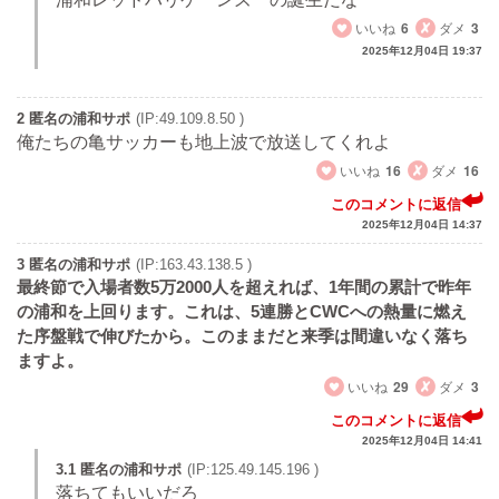
いいね
6
ダメ
3
2025年12月04日 19:37
2 匿名の浦和サポ
(IP:49.109.8.50 )
俺たちの亀サッカーも地上波で放送してくれよ
いいね
16
ダメ
16
このコメントに返信
2025年12月04日 14:37
3 匿名の浦和サポ
(IP:163.43.138.5 )
最終節で入場者数5万2000人を超えれば、1年間の累計で昨年
の浦和を上回ります。これは、5連勝とCWCへの熱量に燃え
た序盤戦で伸びたから。このままだと来季は間違いなく落ち
ますよ。
いいね
29
ダメ
3
このコメントに返信
2025年12月04日 14:41
3.1 匿名の浦和サポ
(IP:125.49.145.196 )
落ちてもいいだろ