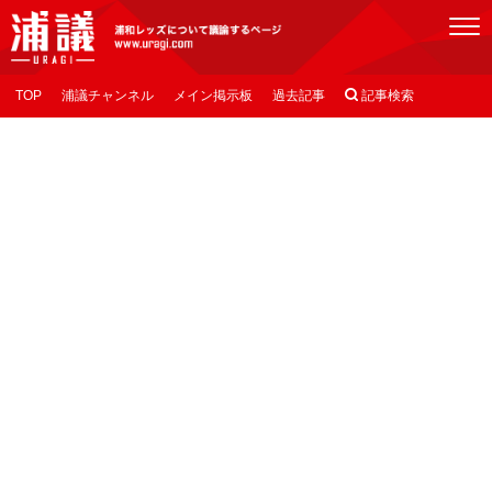
[浦議]浦和レッズについて議論するページ
TOP
浦議チャンネル
メイン掲示板
過去記事

記事検索