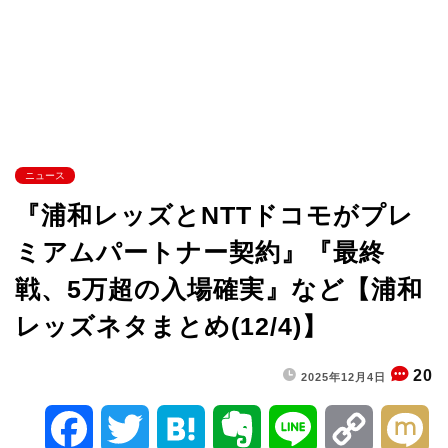
ニュース
『浦和レッズとNTTドコモがプレ
ミアムパートナー契約』『最終
戦、5万超の入場確実』など【浦和
レッズネタまとめ(12/4)】
20
2025年12月4日
F
T
H
E
L
C
M