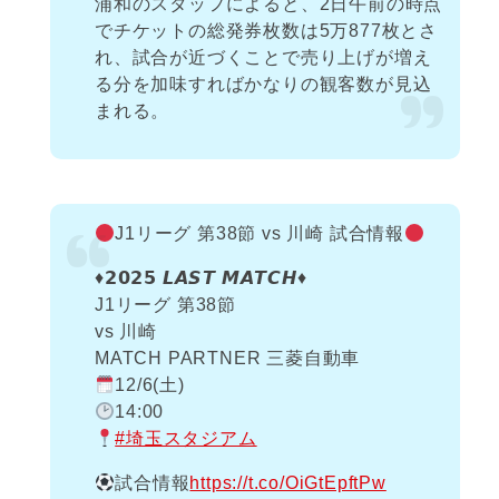
浦和のスタッフによると、2日午前の時点
でチケットの総発券枚数は5万877枚とさ
れ、試合が近づくことで売り上げが増え
る分を加味すればかなりの観客数が見込
まれる。
J1リーグ 第38節 vs 川崎 試合情報
♦️𝟮𝟬𝟮𝟱 𝙇𝘼𝙎𝙏 𝙈𝘼𝙏𝘾𝙃♦️
J1リーグ 第38節
vs 川崎
MATCH PARTNER 三菱自動車
12/6(土)
14:00
#埼玉スタジアム
試合情報
https://t.co/OiGtEpftPw