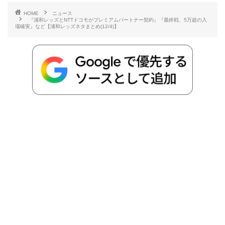
e
t
e
r
e
y
i
HOME
ニュース
『浦和レッズとNTTドコモがプレミアムパートナー契約』『最終戦、5万超の入
b
t
n
n
L
場確実』など【浦和レッズネタまとめ(12/4)】
o
e
a
o
i
o
r
t
n
k
e
k