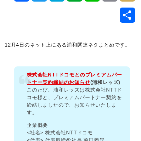
a
w
a
v
i
o
i
共
c
i
t
e
n
p
x
有
e
t
e
r
e
y
i
12月4日のネット上にある浦和関連ネタまとめです。
b
t
n
n
L
o
e
a
o
i
株式会社NTTドコモとのプレミアムパー
トナー契約締結のお知らせ
(浦和レッズ)
o
r
t
n
このたび、浦和レッズは株式会社NTTド
コモ様と、プレミアムパートナー契約を
k
e
k
締結しましたので、お知らせいたしま
す。
企業概要
<社名> 株式会社NTTドコモ
<代表> 代表取締役社長 前田義晃