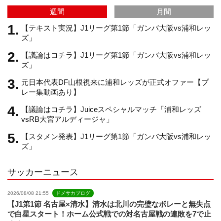
週間
月間
m
h
【テキスト実況】J1リーグ第1節「ガンバ大阪vs浦和レッ
ズ」
【議論はコチラ】J1リーグ第1節「ガンバ大阪vs浦和レッ
a
ズ」
元日本代表DF山根視来に浦和レッズが正式オファー【プ
n
レー集動画あり】
【議論はコチラ】Juiceスペシャルマッチ「浦和レッズ
n
vsRB大宮アルディージャ」
【スタメン発表】J1リーグ第1節「ガンバ大阪vs浦和レッ
e
ズ」
サッカーニュース
l
2026/08/08 21:55
ドメサカブログ
【J1第1節 名古屋×清水】清水は北川の完璧なボレーと無失点
で白星スタート！ホーム公式戦での対名古屋戦の連敗を7で止