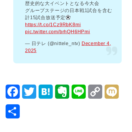
歴史的な大イベントとなる今大会
グループステージの日本戦1試合を含む
計15試合放送予定
https://t.co/1Cz9RbK8mi
pic.twitter.com/brhQH6HPmi
— 日テレ (@nittele_ntv)
December 4,
2025
F
T
H
E
L
C
M
a
w
a
v
i
o
i
共
c
i
t
e
n
p
x
有