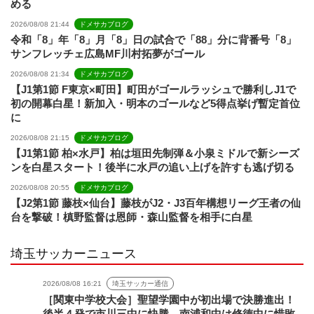
める
2026/08/08 21:44
ドメサカブログ
令和「8」年「8」月「8」日の試合で「88」分に背番号「8」
サンフレッチェ広島MF川村拓夢がゴール
2026/08/08 21:34
ドメサカブログ
【J1第1節 F東京×町田】町田がゴールラッシュで勝利しJ1で
初の開幕白星！新加入・明本のゴールなど5得点挙げ暫定首位
に
2026/08/08 21:15
ドメサカブログ
【J1第1節 柏×水戸】柏は垣田先制弾＆小泉ミドルで新シーズ
ンを白星スタート！後半に水戸の追い上げを許すも逃げ切る
2026/08/08 20:55
ドメサカブログ
【J2第1節 藤枝×仙台】藤枝がJ2・J3百年構想リーグ王者の仙
台を撃破！槙野監督は恩師・森山監督を相手に白星
埼玉サッカーニュース
2026/08/08 16:21
埼玉サッカー通信
［関東中学校大会］聖望学園中が初出場で決勝進出！
後半４発で市川三中に快勝、南浦和中は修徳中に惜敗