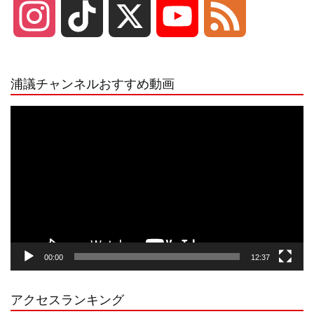
I
T
X
Y
F
n
i
o
e
浦議チャンネルおすすめ動画
s
k
u
e
動
画
プ
t
T
T
d
レ
ー
a
o
u
ヤ
ー
g
k
b
00:00
12:37
r
e
アクセスランキング
a
C