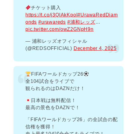
チケット購入
https://t.co/j3QlAkKpoI
#UrawaRedDiam
onds
#urawareds
#浦和レッズ
…
pic.twitter.com/owZ2GNpH9n
— 浦和レッズオフィシャル
(@REDSOFFICIAL)
December 4, 2025
FIFAワールドカップ26
全104試合をライブで
観られるのはDAZNだけ！
日本戦は無料配信！
最高の景色をDAZNで！
「FIFAワールドカップ26」の全試合の配
信権を獲得！
史上最多104試合全てをライブで！