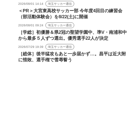
2026/08/01 14:14
埼玉サッカー通信
＜PR＞大宮東高校サッカー部 今年度4回目の練習会
（部活動体験会）を8/22(土)に開催
2026/08/01 09:24
埼玉サッカー通信
［学総］初優勝＆県2冠の聖望学園中、準V・南浦和中
から最多５人ずつ選出。優秀選手22人が決定
2026/07/29 19:39
埼玉サッカー通信
［総体］後半猛攻もあと一歩届かず…。昌平は近大附
に惜敗、選手権で雪辱誓う