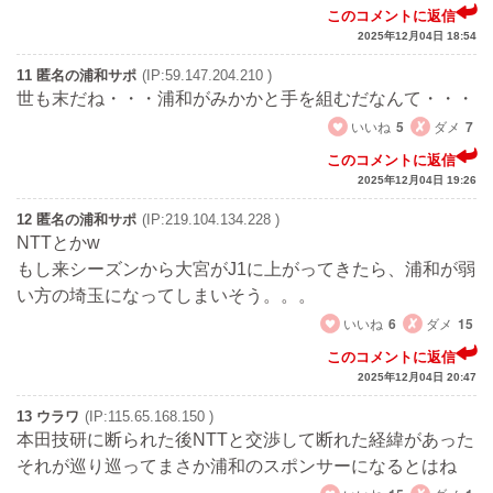
このコメントに返信
2025年12月04日 18:54
11 匿名の浦和サポ
(IP:59.147.204.210 )
世も末だね・・・浦和がみかかと手を組むだなんて・・・
いいね
5
ダメ
7
このコメントに返信
2025年12月04日 19:26
12 匿名の浦和サポ
(IP:219.104.134.228 )
NTTとかw
もし来シーズンから大宮がJ1に上がってきたら、浦和が弱
い方の埼玉になってしまいそう。。。
いいね
6
ダメ
15
このコメントに返信
2025年12月04日 20:47
13 ウラワ
(IP:115.65.168.150 )
本田技研に断られた後NTTと交渉して断れた経緯があった
それが巡り巡ってまさか浦和のスポンサーになるとはね