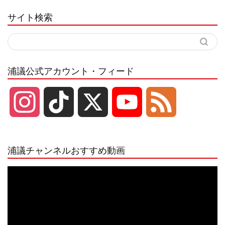
サイト検索
浦議公式アカウント・フィード
I
T
X
Y
F
n
i
o
e
浦議チャンネルおすすめ動画
s
k
u
e
動
画
プ
t
T
T
d
レ
ー
a
o
u
ヤ