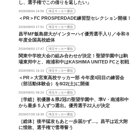
し、選手権でこの借りを返したい」
2026/08/04 14:56
埼玉サッカー通信
＜PR＞FC PROSPERDADE練習型セレクション開催！
2026/08/03 17:51
埼玉サッカー通信
昌平MF飯島碧大がインターハイ優秀選手入り／令和８
年度全国高校総体
2026/08/03 17:47
埼玉サッカー通信
関東中学校大会の組み合わせが決定！聖望学園中は駒
場東邦中と、南浦和中はKASHIMA UNITED FCと初戦
2026/08/01 14:14
埼玉サッカー通信
＜PR＞大宮東高校サッカー部 今年度4回目の練習会
（部活動体験会）を8/22(土)に開催
2026/08/01 09:24
埼玉サッカー通信
［学総］初優勝＆県2冠の聖望学園中、準V・南浦和中
から最多５人ずつ選出。優秀選手22人が決定
2026/07/29 19:39
埼玉サッカー通信
［総体］後半猛攻もあと一歩届かず…。昌平は近大附
に惜敗、選手権で雪辱誓う