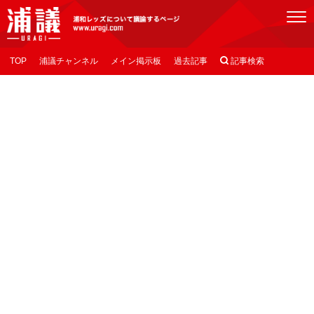
[浦議]浦和レッズについて議論するページ
TOP
浦議チャンネル
メイン掲示板
過去記事

記事検索