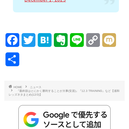
F
T
H
E
L
C
M
a
w
a
v
i
o
i
共
c
i
t
e
n
p
x
有
e
t
e
r
e
y
i
HOME
ニュース
『最終節はとにかく勝利することが大事(安居)』『12.3 TRAINING』など【浦和
b
t
n
n
L
レッズネタまとめ(12/3)】
o
e
a
o
i
o
r
t
n