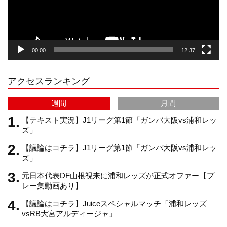
ー
g
k
b
00:00
12:37
r
e
アクセスランキング
a
C
週間
月間
m
h
【テキスト実況】J1リーグ第1節「ガンバ大阪vs浦和レッ
ズ」
【議論はコチラ】J1リーグ第1節「ガンバ大阪vs浦和レッ
a
ズ」
元日本代表DF山根視来に浦和レッズが正式オファー【プ
n
レー集動画あり】
【議論はコチラ】Juiceスペシャルマッチ「浦和レッズ
n
vsRB大宮アルディージャ」