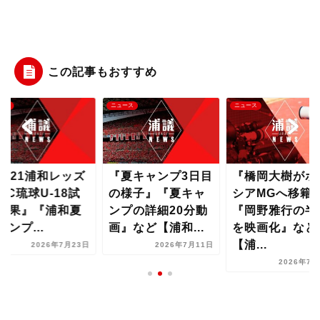
この記事もおすすめ
ース
ニュース
ニュース
U-21浦和レッズ
『夏キャンプ3日目
『橋岡大樹がボ
sFC琉球U-18試
の様子』『夏キャ
シアMGへ移籍
結果』『浦和夏
ンプの詳細20分動
『岡野雅行の半
ャンプ...
画』など【浦和...
を映画化』など
【浦...
2026年7月23日
2026年7月11日
2026年7月