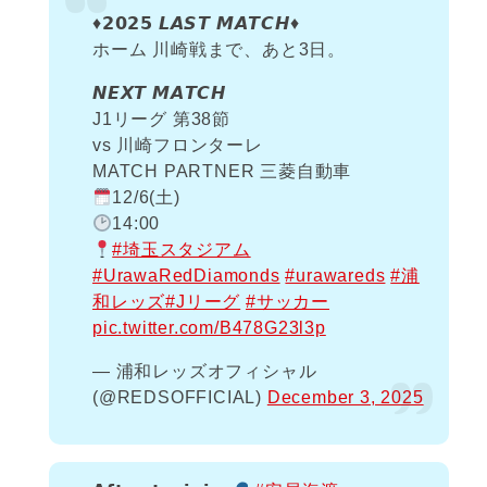
♦️𝟮𝟬𝟮𝟱 𝙇𝘼𝙎𝙏 𝙈𝘼𝙏𝘾𝙃♦️
ホーム 川崎戦まで、あと3日。
𝙉𝙀𝙓𝙏 𝙈𝘼𝙏𝘾𝙃
J1リーグ 第38節
vs 川崎フロンターレ
MATCH PARTNER 三菱自動車
12/6(土)
14:00
#埼玉スタジアム
#UrawaRedDiamonds
#urawareds
#浦
和レッズ
#Jリーグ
#サッカー
pic.twitter.com/B478G23l3p
— 浦和レッズオフィシャル
(@REDSOFFICIAL)
December 3, 2025