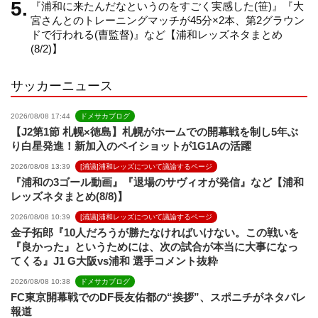
『浦和に来たんだなというのをすごく実感した(笹)』『大
e
宮さんとのトレーニングマッチが45分×2本、第2グラウン
ドで行われる(曺監督)』など【浦和レッズネタまとめ
(8/2)】
l
サッカーニュース
2026/08/08 17:44
ドメサカブログ
【J2第1節 札幌×徳島】札幌がホームでの開幕戦を制し5年ぶ
り白星発進！新加入のペイショットが1G1Aの活躍
2026/08/08 13:39
[浦議]浦和レッズについて議論するページ
『浦和の3ゴール動画』『退場のサヴィオが発信』など【浦和
レッズネタまとめ(8/8)】
2026/08/08 10:39
[浦議]浦和レッズについて議論するページ
金子拓郎『10人だろうが勝たなければいけない。この戦いを
『良かった』というためには、次の試合が本当に大事になっ
てくる』J1 G大阪vs浦和 選手コメント抜粋
2026/08/08 10:38
ドメサカブログ
FC東京開幕戦でのDF長友佑都の“挨拶”、スポニチがネタバレ
報道