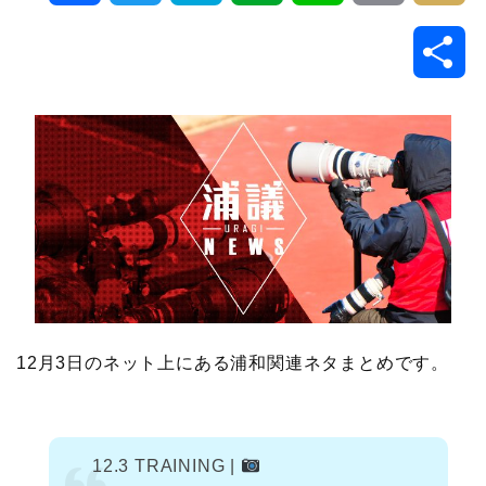
a
w
a
v
i
o
i
共
c
i
t
e
n
p
x
有
e
t
e
r
e
y
i
b
t
n
n
L
o
e
a
o
i
o
r
t
n
k
e
k
12月3日のネット上にある浦和関連ネタまとめです。
12.3 TRAINING |