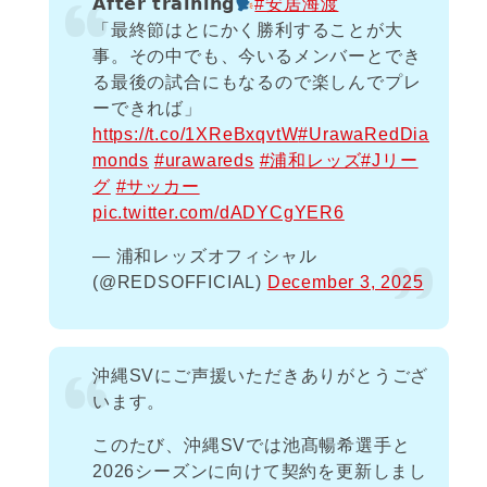
𝗔𝗳𝘁𝗲𝗿 𝘁𝗿𝗮𝗶𝗻𝗶𝗻𝗴
#安居海渡
「最終節はとにかく勝利することが大
事。その中でも、今いるメンバーとでき
る最後の試合にもなるので楽しんでプレ
ーできれば」
https://t.co/1XReBxqvtW
#UrawaRedDia
monds
#urawareds
#浦和レッズ
#Jリー
グ
#サッカー
pic.twitter.com/dADYCgYER6
— 浦和レッズオフィシャル
(@REDSOFFICIAL)
December 3, 2025
沖縄SVにご声援いただきありがとうござ
います。
このたび、沖縄SVでは池髙暢希選手と
2026シーズンに向けて契約を更新しまし