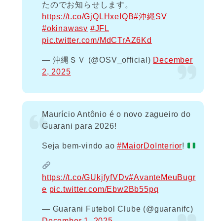
たのでお知らせします。
https://t.co/GjQLHxeIQB
#沖縄SV
#okinawasv
#JFL
pic.twitter.com/MdCTrAZ6Kd
— 沖縄ＳＶ (@OSV_official)
December
2, 2025
Maurício Antônio é o novo zagueiro do
Guarani para 2026!
Seja bem-vindo ao
#MaiorDoInterior
!
https://t.co/GUkjfyfVDv
#AvanteMeuBugr
e
pic.twitter.com/Ebw2Bb55pq
— Guarani Futebol Clube (@guaranifc)
December 1, 2025