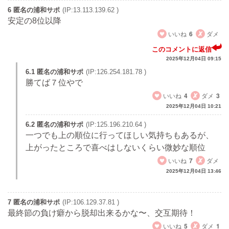
6 匿名の浦和サポ
(IP:13.113.139.62 )
安定の8位以降
いいね
6
ダメ
このコメントに返信
2025年12月04日 09:15
6.1 匿名の浦和サポ
(IP:126.254.181.78 )
勝てば７位やで
いいね
4
ダメ
3
2025年12月04日 10:21
6.2 匿名の浦和サポ
(IP:125.196.210.64 )
一つでも上の順位に行ってほしい気持ちもあるが、
上がったところで喜べはしないくらい微妙な順位
いいね
7
ダメ
2025年12月04日 13:46
7 匿名の浦和サポ
(IP:106.129.37.81 )
最終節の負け癖から脱却出来るかな〜、交互期待！
いいね
5
ダメ
1