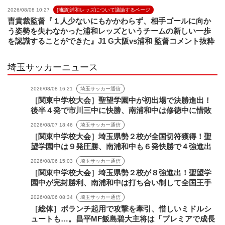
2026/08/08 10:27
[浦議]浦和レッズについて議論するページ
曺貴裁監督『１人少ないにもかかわらず、相手ゴールに向か
う姿勢を失わなかった浦和レッズというチームの新しい一歩
を認識することができた』J1 G大阪vs浦和 監督コメント抜粋
埼玉サッカーニュース
2026/08/08 16:21
埼玉サッカー通信
［関東中学校大会］聖望学園中が初出場で決勝進出！
後半４発で市川三中に快勝、南浦和中は修徳中に惜敗
2026/08/07 18:46
埼玉サッカー通信
［関東中学校大会］埼玉県勢２校が全国切符獲得！聖
望学園中は９発圧勝、南浦和中も６発快勝で４強進出
2026/08/06 15:03
埼玉サッカー通信
［関東中学校大会］埼玉県勢２校が８強進出！聖望学
園中が完封勝利、南浦和中は打ち合い制して全国王手
2026/08/06 08:34
埼玉サッカー通信
［総体］ボランチ起用で攻撃を牽引、惜しいミドルシ
ュートも…。昌平MF飯島碧大主将は「プレミアで成長