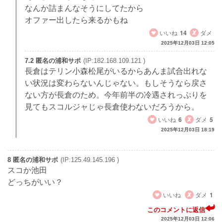
なんか詰まんなそうにしてたから
オファー出したら来るかもね
いいね
14
ダメ
2025年12月03日 12:05
7.2 匿名の浦和サポ
(IP:182.168.109.121 )
長倉はテリン小森松尾がいるからあんま試合出れな
い状況は変わらないんじゃない。もしそうなら戻さ
ない方が長倉のため。今年前半の冷遇されっぷりを
見てもスコルジャじゃ長倉使わないだろうから。
いいね
6
ダメ
5
2025年12月03日 18:19
8 匿名の浦和サポ
(IP:125.49.145.196 )
スコか池田
どっちがいい？
いいね
ダメ
1
このコメントに返信
2025年12月03日 12:06