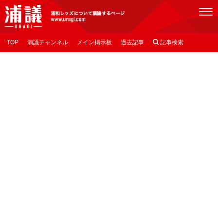
[浦議]浦和レッズについて議論するページ
TOP
浦議チャンネル
メイン掲示板
過去記事

記事検索