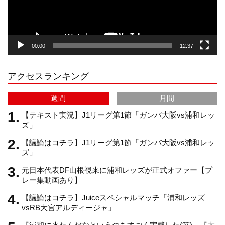
ー
g
k
b
00:00
12:37
r
e
アクセスランキング
a
C
週間
月間
m
h
【テキスト実況】J1リーグ第1節「ガンバ大阪vs浦和レッ
ズ」
【議論はコチラ】J1リーグ第1節「ガンバ大阪vs浦和レッ
a
ズ」
元日本代表DF山根視来に浦和レッズが正式オファー【プ
n
レー集動画あり】
【議論はコチラ】Juiceスペシャルマッチ「浦和レッズ
n
vsRB大宮アルディージャ」