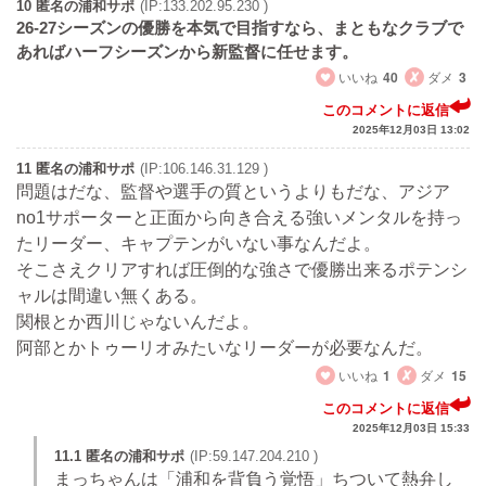
10 匿名の浦和サポ
(IP:133.202.95.230 )
26-27シーズンの優勝を本気で目指すなら、まともなクラブで
あればハーフシーズンから新監督に任せます。
いいね
40
ダメ
3
このコメントに返信
2025年12月03日 13:02
11 匿名の浦和サポ
(IP:106.146.31.129 )
問題はだな、監督や選手の質というよりもだな、アジア
no1サポーターと正面から向き合える強いメンタルを持っ
たリーダー、キャプテンがいない事なんだよ。
そこさえクリアすれば圧倒的な強さで優勝出来るポテンシ
ャルは間違い無くある。
関根とか西川じゃないんだよ。
阿部とかトゥーリオみたいなリーダーが必要なんだ。
いいね
1
ダメ
15
このコメントに返信
2025年12月03日 15:33
11.1 匿名の浦和サポ
(IP:59.147.204.210 )
まっちゃんは「浦和を背負う覚悟」ちついて熱弁し