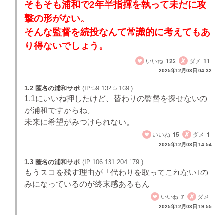
そもそも浦和で2年半指揮を執って未だに攻
撃の形がない。
そんな監督を続投なんて常識的に考えてもあ
り得ないでしょう。
いいね
122
ダメ
11
2025年12月03日 04:32
1.2 匿名の浦和サポ
(IP:59.132.5.169 )
1.1にいいね押したけど、替わりの監督を探せないの
が浦和ですからね。
未来に希望がみつけられない。
いいね
15
ダメ
1
2025年12月03日 14:54
1.3 匿名の浦和サポ
(IP:106.131.204.179 )
もうスコを残す理由が「代わりを取ってこれない｣の
みになっているのが終末感あるもん
いいね
7
ダメ
2025年12月03日 19:55