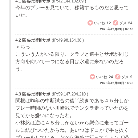
4.1 匿名の浦和サポ
(IP:42.144.102.69 )
今年のプレーを見ていて、移籍するものだと思って
いた。
いいね
12
ダメ
24
2025年12月03日 07:40
4.2 匿名の浦和サポ
(IP:49.98.154.38 )
＞ちっ…
こういう人がいる限り、クラブと選手とサポが同じ
方向を向いて一つになる日は永遠に来ないのだろ
う。
いいね
24
ダメ
9
2025年12月03日 16:26
4.3 匿名の浦和サポ
(IP:59.147.204.210 )
関根は昨年の中断試合の後半続きである４５分しか
プレー時間のない川崎戦でチンタラ走っていたのを
見てから嫌いになったわ。
小林悠は逆に４５分しかないから懸命に走ってゴー
ルに結びついたからね。あいつはドコかで手を抜く
プレーをしている。だから海外に行ってもトンボ帰