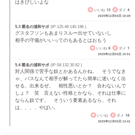
はきびしいよな
いいね
12
ダメ
4
2025年12月03日 10:49
5.3 匿名の浦和サポ
(IP:125.49.145.196 )
グスタフソンもあまりスルー出せていないし
相手の守備がいいってのもあるとはおもう
いいね
6
ダメ
1
2025年12月03日 10:51
5.4 匿名の浦和サポ
(IP:59.132.30.82 )
対人関係で苦手な奴とかあるんかね。 そうでなき
ゃ、パスなんて相手が解ってたら簡単に迷いなく出
せる、出来るぜ。 相性悪いとか？ 合わないんで
しょ？ 笑 言えない性格とかなら、それは仕事に
ならん奴です。 そういう要素あるなら、それ
は、、、、やばい。
いいね
ダメ
16
2025年12月03日 13:41