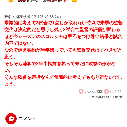
匿名の浦和サポ
(IP:125.49.63.24 )
常識的に考えて8試合で1点しか取れない時点で来季の監督
交代は決定的だと思うし残り2試合で監督の評価が変わる
ほど今シーズンのスコルジャは甲乙をつけ難い結果と試合
内容ではない。
なので例え契約が半年残っていても監督交代はすべきだと
思う。
そもそも浦和で2年半指揮を執って未だに攻撃の形がな
い。
そんな監督を続投なんて常識的に考えてもあり得ないでし
ょう。
いいね
122
ダメ
11
2025年12月03日 04:32
コメント