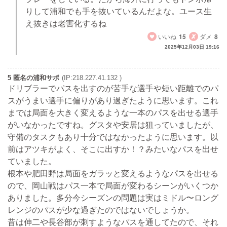
りして浦和でも手を抜いているんだよな。ユース生
え抜きは老害化するね
いいね
15
ダメ
8
2025年12月03日 19:16
5 匿名の浦和サポ
(IP:218.227.41.132 )
ドリブラーでパスを出すのが苦手な選手や短い距離でのパ
スがうまい選手に偏りがあり過ぎたように思います。これ
までは局面を大きく変えるような一本のパスを出せる選手
がいなかったですね。グスタや安居は狙っていましたが、
守備のタスクもあり十分ではなかったように思います。以
前はアツキがよく、そこに出すか！？みたいなパスを出せ
ていました。
根本や肥田野は局面をガラッと変えるようなパスを出せる
ので、岡山戦はパス一本で局面が変わるシーンがいくつか
ありました。多分今シーズンの問題は実はミドル〜ロング
レンジのパスが少な過ぎたのではないでしょうか。
昔は伸二や長谷部が刺すようなパスを通してたので、それ