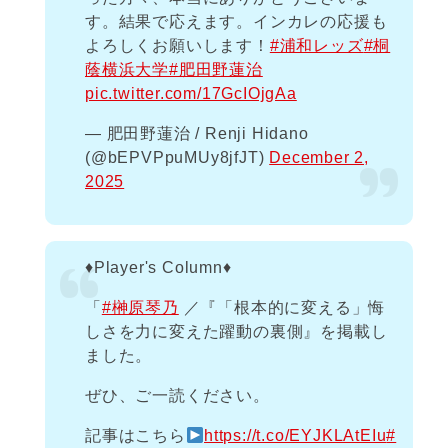
す。結果で応えます。インカレの応援も
よろしくお願いします！
#浦和レッズ
#桐
蔭横浜大学
#肥田野蓮治
pic.twitter.com/17GcIOjgAa
— 肥田野蓮治 / Renji Hidano
(@bEPVPpuMUy8jfJT)
December 2,
2025
♦️Player's Column♦️
「
#榊原琴乃
／『「根本的に変える」悔
しさを力に変えた躍動の裏側』を掲載し
ました。
ぜひ、ご一読ください。
記事はこちら
https://t.co/EYJKLAtEIu
#