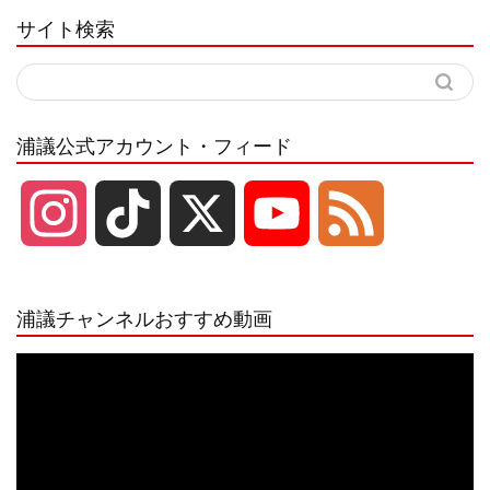
サイト検索
浦議公式アカウント・フィード
I
T
X
Y
F
n
i
o
e
浦議チャンネルおすすめ動画
s
k
u
e
動
画
プ
t
T
T
d
レ
ー
a
o
u
ヤ