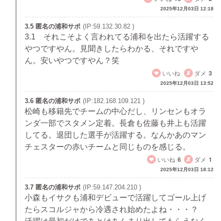
2025年12月03日 12:18
3.5 匿名の浦和サポ
(IP:59.132.30.82 )
3.1 それこそよく言われてる浦和を出たら活躍する
やつですやん。見聞きしたらわかる、それですや
ん。安いやつですやん？笑
いいね
ダメ
3
2025年12月03日 13:52
3.6 匿名の浦和サポ
(IP:182.168.109.121 )
松崎も移籍先でチームの中心だし、リンセンもオラ
ンダ一部でスタメン定着。長倉も佐藤も井上も活躍
してる。退団した選手が活躍する。なんかあのマン
チェスターの赤いチームと同じものを感じる。
いいね
6
ダメ
1
2025年12月03日 18:12
3.7 匿名の浦和サポ
(IP:59.147.204.210 )
小森もイサクも浦和デビューで活躍してゴール上げ
たらスコルジャから冷遇され始めたよね・・・？