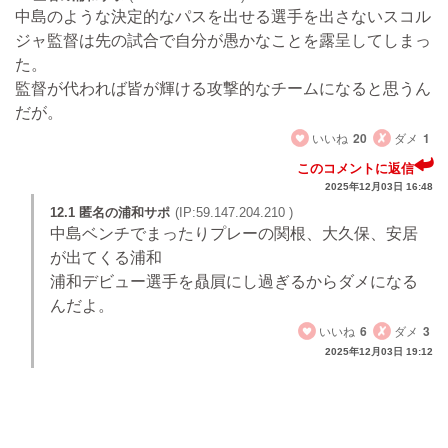
中島のような決定的なパスを出せる選手を出さないスコル
ジャ監督は先の試合で自分が愚かなことを露呈してしまっ
た。
監督が代われば皆が輝ける攻撃的なチームになると思うん
だが。
いいね
20
ダメ
1
このコメントに返信
2025年12月03日 16:48
12.1 匿名の浦和サポ
(IP:59.147.204.210 )
中島ベンチでまったりプレーの関根、大久保、安居
が出てくる浦和
浦和デビュー選手を贔屓にし過ぎるからダメになる
んだよ。
いいね
6
ダメ
3
2025年12月03日 19:12