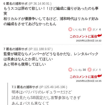
6 匿名の浦和サポ
(IP:36.14.90.91 )
もうスコは辞めて欲しい！！けど編成に偏りがあったのも事
実
柏リカルドが優勝争いしてるけど、浦和時代はリカルド好み
の編成をさせてあげなかったもん
いいね
31
ダメ
4
このコメントに返信
2025年12月03日 10:32
7 匿名の浦和サポ
(IP:111.188.9.97 )
監督が確定ならメンバーがどうなるかだな、レンタルバック
は長倉はなんとか戻してほしい
あと明本も復帰してほしい
いいね
30
ダメ
1
このコメントに返信
2025年12月03日 10:35
7.1 匿名の浦和サポ
(IP:125.49.145.196 )
明本はバリバリのレギュラーだけど
試合見たらSB固定だし攻撃参加もできず
あんまパスも来なくて