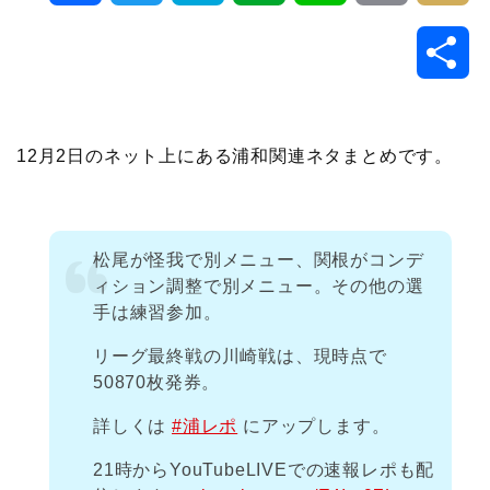
a
w
a
v
i
o
i
共
c
i
t
e
n
p
x
有
e
t
e
r
e
y
i
12月2日のネット上にある浦和関連ネタまとめです。
b
t
n
n
L
o
e
a
o
i
松尾が怪我で別メニュー、関根がコンデ
ィション調整で別メニュー。その他の選
o
r
t
n
手は練習参加。
k
e
k
リーグ最終戦の川崎戦は、現時点で
50870枚発券。
詳しくは
#浦レポ
にアップします。
21時からYouTubeLIVEでの速報レポも配