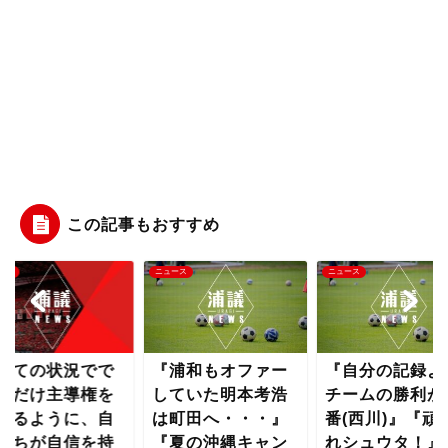
この記事もおすすめ
ース
ニュース
ニュース
全ての状況でで
『浦和もオファー
『自分の記録よ
るだけ主導権を
していた明本考浩
チームの勝利が
れるように、自
は町田へ・・・』
番(西川)』『頑
たちが自信を持
『夏の沖縄キャン
れシュウタ！』