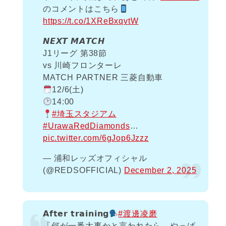
のコメントはこちら
https://t.co/1XReBxqvtW
𝙉𝙀𝙓𝙏 𝙈𝘼𝙏𝘾𝙃
J1リーグ 第38節
vs 川崎フロンターレ
MATCH PARTNER 三菱自動車
12/6(土)
14:00
#埼玉スタジアム
#UrawaRedDiamonds
…
pic.twitter.com/6gJop6Jzzz
— 浦和レッズオフィシャル
(@REDSOFFICIAL)
December 2, 2025
𝗔𝗳𝘁𝗲𝗿 𝘁𝗿𝗮𝗶𝗻𝗶𝗻𝗴
#渡邊凌磨
「何が一番大事かと言われたら、やっぱ