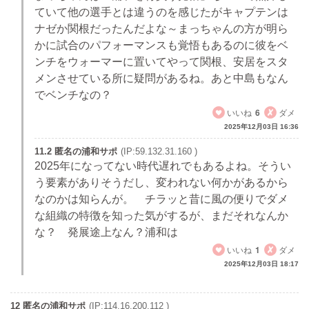
ていて他の選手とは違うのを感じたがキャプテンは
ナゼか関根だったんだよな～まっちゃんの方が明ら
かに試合のパフォーマンスも覚悟もあるのに彼をベ
ンチをウォーマーに置いてやって関根、安居をスタ
メンさせている所に疑問があるね。あと中島もなん
でベンチなの？
いいね
6
ダメ
2025年12月03日 16:36
11.2 匿名の浦和サポ
(IP:59.132.31.160 )
2025年になってない時代遅れでもあるよね。そうい
う要素がありそうだし、変われない何かがあるから
なのかは知らんが。 チラッと昔に風の便りでダメ
な組織の特徴を知った気がするが、まだそれなんか
な？ 発展途上なん？浦和は
いいね
1
ダメ
2025年12月03日 18:17
12 匿名の浦和サポ
(IP:114.16.200.112 )