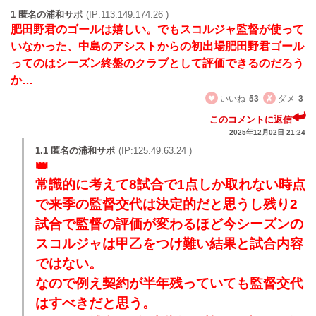
1 匿名の浦和サポ
(IP:113.149.174.26 )
肥田野君のゴールは嬉しい。でもスコルジャ監督が使って
いなかった、中島のアシストからの初出場肥田野君ゴール
ってのはシーズン終盤のクラブとして評価できるのだろう
か…
いいね
53
ダメ
3
このコメントに返信
2025年12月02日 21:24
1.1 匿名の浦和サポ
(IP:125.49.63.24 )
常識的に考えて8試合で1点しか取れない時点
で来季の監督交代は決定的だと思うし残り2
試合で監督の評価が変わるほど今シーズンの
スコルジャは甲乙をつけ難い結果と試合内容
ではない。
なので例え契約が半年残っていても監督交代
はすべきだと思う。