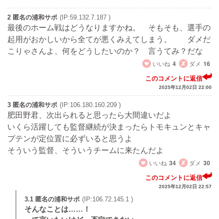
2 匿名の浦和サポ
(IP:59.132.7.187 )
最後のホーム戦はどうなりますかね。 そもそも、選手の
起用がおかしいから全てが悪くみえてしまう。 ダメだ
こりゃさんよ、何をどうしたいのか？ 言うてみ？だな
いいね
4
ダメ
16
このコメントに返信
2025年12月02日 22:00
3 匿名の浦和サポ
(IP:106.180.160.209 )
肥田野君、次出られると思ったら大間違いだよ
いくら活躍しても監督継続が決まったらトモキュンとキャ
プテンが定位置に必ずいると思うよ
そういう監督、そういうチームに来たんだよ
いいね
34
ダメ
30
このコメントに返信
2025年12月02日 22:57
3.1 匿名の浦和サポ
(IP:106.72.145.1 )
そんなことは……！