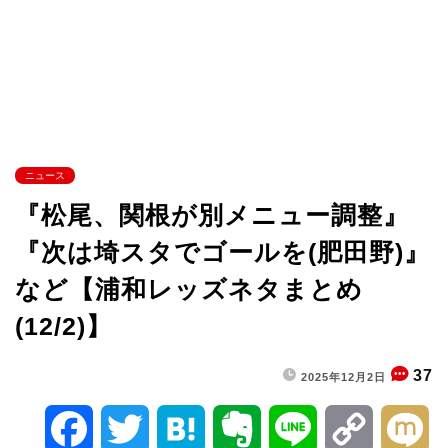
ニュース
『松尾、関根が別メニュー調整』
『次は埼スタでゴールを(肥田野)』
など【浦和レッズネタまとめ
(12/2)】
37
2025年12月2日
F
T
H
E
L
C
M