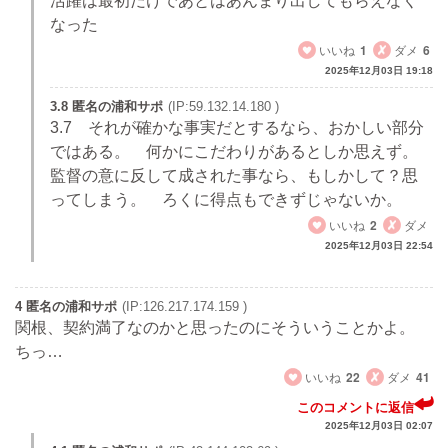
活躍は最初だけであとはあんまり出してもらえなく
なった
いいね
1
ダメ
6
2025年12月03日 19:18
3.8 匿名の浦和サポ
(IP:59.132.14.180 )
3.7 それが確かな事実だとするなら、おかしい部分
ではある。 何かにこだわりがあるとしか思えず。
監督の意に反して成された事なら、もしかして？思
ってしまう。 ろくに得点もできずじゃないか。
いいね
2
ダメ
2025年12月03日 22:54
4 匿名の浦和サポ
(IP:126.217.174.159 )
関根、契約満了なのかと思ったのにそういうことかよ。
ちっ…
いいね
22
ダメ
41
このコメントに返信
2025年12月03日 02:07