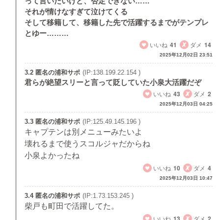
って言いたいけど、否定できない……
それが情けなすぎて泣けてくる
そして移籍して、移籍した先で活躍するまでがテンプレ
とゆー………
いいね
41
ダメ
14
2025年12月02日 23:51
3.2 匿名の浦和サポ
(IP:138.199.22.154 )
君らが絶望スリーと言って貶していた小泉大活躍だぞ
いいね
43
ダメ
2
2025年12月03日 04:25
3.3 匿名の浦和サポ
(IP:125.49.145.196 )
キャプテンは別メニューみたいよ
壊れるまで使うスコルジャだからね
小泉よかったね
いいね
10
ダメ
4
2025年12月03日 10:47
3.4 匿名の浦和サポ
(IP:1.73.153.245 )
柴戸も町田で活躍してた。
いいね
13
ダメ
2