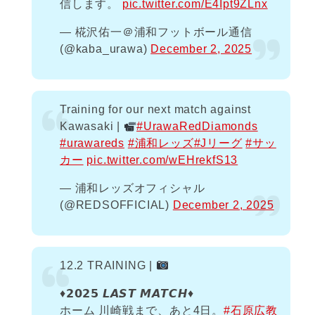
信します。
pic.twitter.com/E4Ipt9ZLnx
— 椛沢佑一＠浦和フットボール通信
(@kaba_urawa)
December 2, 2025
Training for our next match against
Kawasaki |
#UrawaRedDiamonds
#urawareds
#浦和レッズ
#Jリーグ
#サッ
カー
pic.twitter.com/wEHrekfS13
— 浦和レッズオフィシャル
(@REDSOFFICIAL)
December 2, 2025
12.2 TRAINING |
♦️𝟮𝟬𝟮𝟱 𝙇𝘼𝙎𝙏 𝙈𝘼𝙏𝘾𝙃♦️
ホーム 川崎戦まで、あと4日。
#石原広教