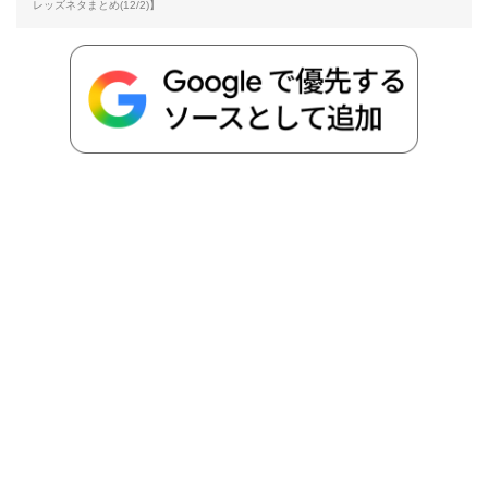
b
t
n
n
L
レッズネタまとめ(12/2)】
o
e
a
o
i
o
r
t
n
k
e
k