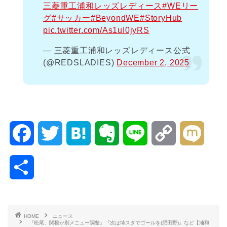
三菱重工浦和レッズレディース
#WEリー
グ
#サッカー
#BeyondWE
#StoryHub
pic.twitter.com/As1uI0jyRS
— 三菱重工浦和レッズレディース公式
(@REDSLADIES)
December 2, 2025
F
T
H
E
L
C
M
a
w
a
v
i
o
i
共
c
i
t
e
n
p
x
有
e
t
e
r
e
y
i
HOME
ニュース
『松尾、関根が別メニュー調整』『次は埼スタでゴールを(肥田野)』など【浦和