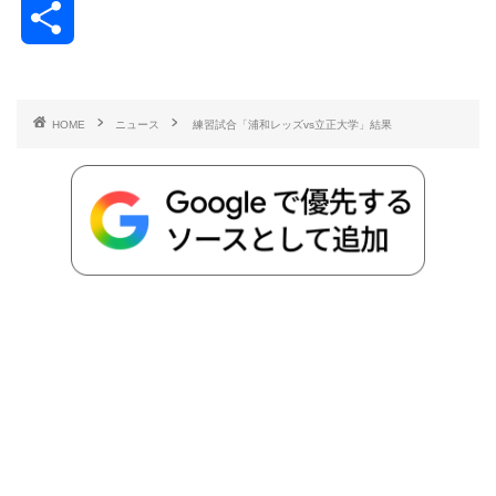
共
c
i
t
e
n
p
x
有
e
t
e
r
e
y
i
HOME
ニュース
練習試合「浦和レッズvs立正大学」結果
b
t
n
n
L
o
e
a
o
i
o
r
t
n
k
e
k