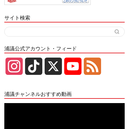
サイト検索
浦議公式アカウント・フィード
I
T
X
Y
F
n
i
o
e
浦議チャンネルおすすめ動画
s
k
u
e
動
画
プ
t
T
T
d
レ