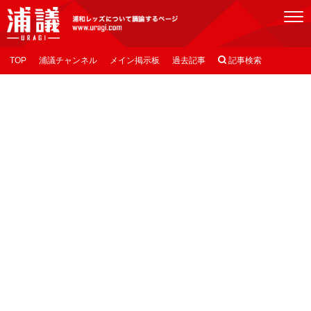
[浦議]浦和レッズについて議論するページ
TOP
浦議チャンネル
メイン掲示板
過去記事

記事検索