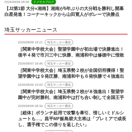
2026/08/09 08:08
ドメサカブログ
【J2第1節 大分×湘南】湘南が5年ぶりの大分戦を勝利し開幕
白星発進！コーナーキックから山田寛人がボレーで決勝点
埼玉サッカーニュース
2026/08/08 16:21
埼玉サッカー通信
［関東中学校大会］聖望学園中が初出場で決勝進出！
後半４発で市川三中に快勝、南浦和中は修徳中に惜敗
2026/08/07 18:46
埼玉サッカー通信
［関東中学校大会］埼玉県勢２校が全国切符獲得！聖
望学園中は９発圧勝、南浦和中も６発快勝で４強進出
2026/08/06 15:03
埼玉サッカー通信
［関東中学校大会］埼玉県勢２校が８強進出！聖望学
園中が完封勝利、南浦和中は打ち合い制して全国王手
2026/08/06 08:34
埼玉サッカー通信
［総体］ボランチ起用で攻撃を牽引、惜しいミドルシ
ュートも…。昌平MF飯島碧大主将は「プレミアで成長
し、選手権でこの借りを返したい」