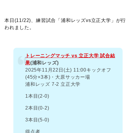
c
i
t
e
n
p
x
有
e
t
e
r
e
y
i
本日(11/22)、練習試合「浦和レッズvs立正大学」が行
われました。
b
t
n
n
L
o
e
a
o
i
トレーニングマッチ vs 立正大学 試合結
o
r
t
n
果
(浦和レッズ)
2025年11月22日(土) 11:00キックオフ
k
e
k
(45分×3本)・大原サッカー場
浦和レッズ 7-2 立正大学
1本目(2-0)
2本目(0-2)
3本目(5-0)
得点者