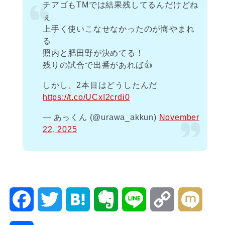
チアゴもTMでは結果残してるんだけどね
ぇ
上手く使いこなせなかったのが悔やまれ
る
照内と肥田野が決めてる！
残りの試合で出番があれば👍
しかし、2本目はどうしたんだ
https://t.co/UCxI2crdi0
— あっくん (@urawa_akkun)
November
22, 2025
F
T
H
E
L
C
M
a
w
a
v
i
o
i