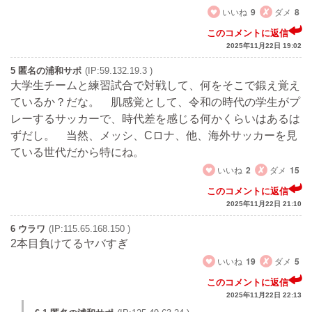
いいね
9
ダメ
8
このコメントに返信
2025年11月22日 19:02
5 匿名の浦和サポ
(IP:59.132.19.3 )
大学生チームと練習試合で対戦して、何をそこで鍛え覚え
ているか？だな。 肌感覚として、令和の時代の学生がプ
レーするサッカーで、時代差を感じる何かくらいはあるは
ずだし。 当然、メッシ、Cロナ、他、海外サッカーを見
ている世代だから特にね。
いいね
2
ダメ
15
このコメントに返信
2025年11月22日 21:10
6 ウラワ
(IP:115.65.168.150 )
2本目負けてるヤバすぎ
いいね
19
ダメ
5
このコメントに返信
2025年11月22日 22:13