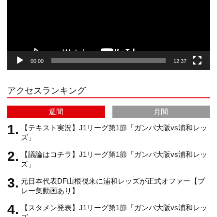
ー
a
o
u
ヤ
ー
g
k
b
00:00
12:37
r
e
アクセスランキング
a
C
週間
月間
m
h
【テキスト実況】J1リーグ第1節「ガンバ大阪vs浦和レッ
ズ」
【議論はコチラ】J1リーグ第1節「ガンバ大阪vs浦和レッ
a
ズ」
元日本代表DF山根視来に浦和レッズが正式オファー【プ
n
レー集動画あり】
【スタメン発表】J1リーグ第1節「ガンバ大阪vs浦和レッ
n