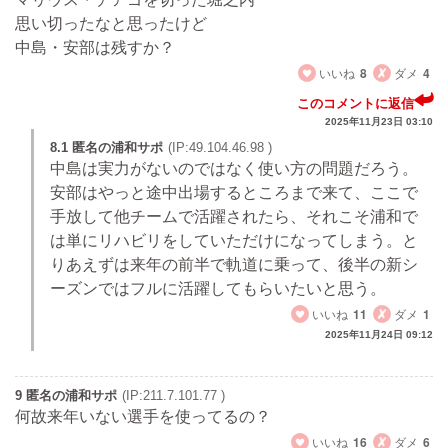
思い切ったなと思ったけど
中島・安部は残すか？
いいね
8
ダメ
4
このコメントに返信
2025年11月23日 03:10
8.1 匿名の浦和サポ
(IP:49.104.46.98 )
中島は実力がないのではなく使い方の問題だろう。
安部はやっと途中出場するところまで来て、ここで
手放して他チームで活躍されたら、それこそ浦和で
は単にリハビリをしていただけになってしまう。と
りあえずは来年の前半で軌道に乗って、後半の新シ
ーズンではフルに活躍してもらいたいと思う。
いいね
11
ダメ
1
2025年11月24日 09:12
9 匿名の浦和サポ
(IP:211.7.101.77 )
何故来年いない選手を使ってるの？
いいね
16
ダメ
6