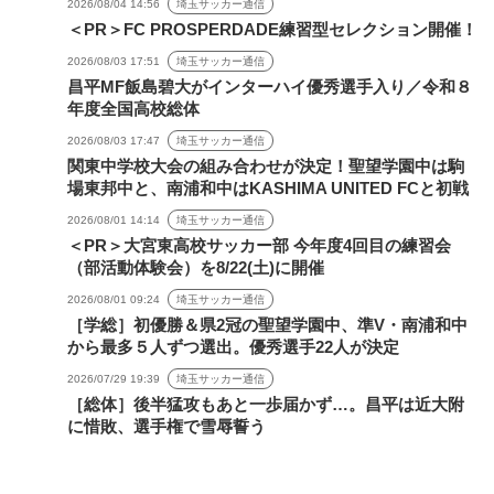
2026/08/04 14:56
埼玉サッカー通信
＜PR＞FC PROSPERDADE練習型セレクション開催！
2026/08/03 17:51
埼玉サッカー通信
昌平MF飯島碧大がインターハイ優秀選手入り／令和８
年度全国高校総体
2026/08/03 17:47
埼玉サッカー通信
関東中学校大会の組み合わせが決定！聖望学園中は駒
場東邦中と、南浦和中はKASHIMA UNITED FCと初戦
2026/08/01 14:14
埼玉サッカー通信
＜PR＞大宮東高校サッカー部 今年度4回目の練習会
（部活動体験会）を8/22(土)に開催
2026/08/01 09:24
埼玉サッカー通信
［学総］初優勝＆県2冠の聖望学園中、準V・南浦和中
から最多５人ずつ選出。優秀選手22人が決定
2026/07/29 19:39
埼玉サッカー通信
［総体］後半猛攻もあと一歩届かず…。昌平は近大附
に惜敗、選手権で雪辱誓う