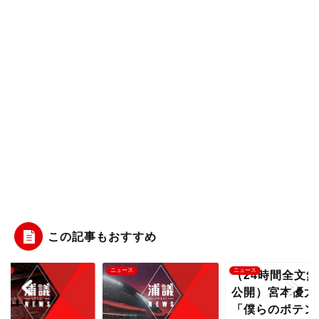
この記事もおすすめ
ース
ニュース
ニュース
（24時間全文無
公開）宮本優太
「僕らのポテン