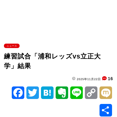
ニュース
練習試合「浦和レッズvs立正大
学」結果
16
2025年11月22日
F
T
H
E
L
C
M
a
w
a
v
i
o
i
共