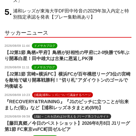
ズ」
浦和レッズが東海大学DF田中玲音の2029年加入内定と特
e
別指定承認を発表【プレー集動画あり】
サッカーニュース
l
2026/08/09 11:44
ドメサカブログ
【J2第1節 鳥栖×甲府】鳥栖が好相性の甲府に2-0快勝で5年ぶ
り開幕白星！田中雄大は古巣に恩返しPK弾
2026/08/09 11:11
ドメサカブログ
【J2第1節 宮崎×横浜FC】横浜FCが百年構想リーグ3位の宮崎
を敵地で破り開幕戦勝利！“切り札”アダイウトンのゴールで
均衡破る
2026/08/09 10:23
[浦議]浦和レッズについて議論するページ
『RECOVERY&TRAINING』『J1のピッチに立つことが出来
ました(笹)』など【浦和レッズネタまとめ(8/9)】
2026/08/09 09:59
[J論] – これを読めばJが見える Jリーグ系コラムサイト
【藤田真郷／今日のベストショット】2026年8月8日 J1リーグ
第1節 FC東京vsFC町田ゼルビア