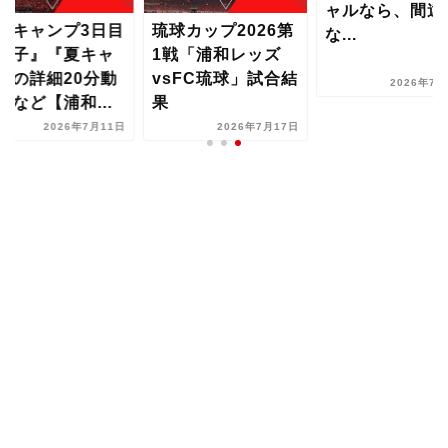
ャルなら、間違
夏キャンプ3日目
琉球カップ2026第
な...
様子』『夏キャ
1戦「浦和レッズ
プの詳細20分動
vsFC琉球」試合結
2026年7月
』など【浦和...
果
2026年7月11日
2026年7月17日