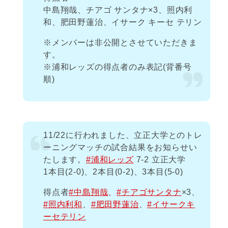
中島翔哉、チアゴ サンタナ×3、照内利
和、肥田野蓮治、イサーク キーセ テリン
※メンバーは非公開とさせていただきま
す。
※浦和レッズの得点者のみ表記(背番号
順)
11/22に行われました、立正大学とのトレ
ーニングマッチの試合結果をお知らせい
たします。
#浦和レッズ
7-2 立正大学
1本目(2-0)、2本目(0-2)、3本目(5-0)
得点者
#中島翔哉
、
#チアゴサンタナ
×3、
#照内利和
、
#肥田野蓮治
、
#イサークキ
ーセテリン