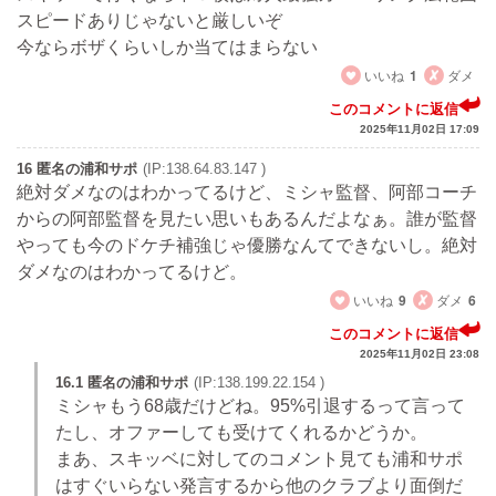
スピードありじゃないと厳しいぞ
今ならボザくらいしか当てはまらない
いいね
1
ダメ
このコメントに返信
2025年11月02日 17:09
16 匿名の浦和サポ
(IP:138.64.83.147 )
絶対ダメなのはわかってるけど、ミシャ監督、阿部コーチ
からの阿部監督を見たい思いもあるんだよなぁ。誰が監督
やっても今のドケチ補強じゃ優勝なんてできないし。絶対
ダメなのはわかってるけど。
いいね
9
ダメ
6
このコメントに返信
2025年11月02日 23:08
16.1 匿名の浦和サポ
(IP:138.199.22.154 )
ミシャもう68歳だけどね。95%引退するって言って
たし、オファーしても受けてくれるかどうか。
まあ、スキッベに対してのコメント見ても浦和サポ
はすぐいらない発言するから他のクラブより面倒だ