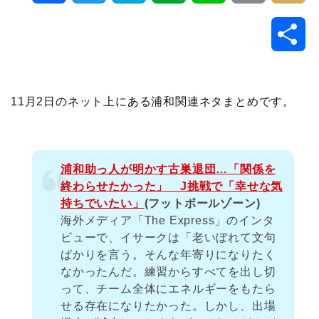
a
w
a
v
i
o
i
共
c
i
t
e
n
p
x
有
e
t
e
r
e
y
i
11月2日のネット上にある浦和関連ネタまとめです。
b
t
n
n
L
o
e
a
o
i
浦和助っ人が明かす古巣退団…「関係を
終わらせたかった」 J挑戦で「幸せな気
o
r
t
n
持ちでいたい」
(フットボールゾーン)
海外メディア「The Express」のインタ
k
e
k
ビューで、イサークは「老いぼれて文句
ばかりを言う。そんな年寄りになりたく
なかったんだ。練習からすべてを出し切
って、チーム全体にエネルギーをもたら
せる存在になりたかった。しかし、出場