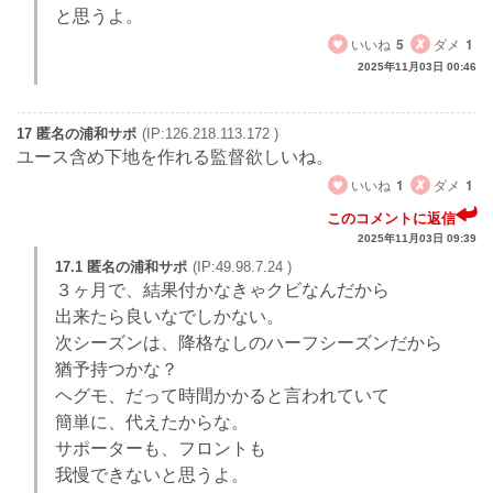
と思うよ。
いいね
5
ダメ
1
2025年11月03日 00:46
17 匿名の浦和サポ
(IP:126.218.113.172 )
ユース含め下地を作れる監督欲しいね。
いいね
1
ダメ
1
このコメントに返信
2025年11月03日 09:39
17.1 匿名の浦和サポ
(IP:49.98.7.24 )
３ヶ月で、結果付かなきゃクビなんだから
出来たら良いなでしかない。
次シーズンは、降格なしのハーフシーズンだから
猶予持つかな？
ヘグモ、だって時間かかると言われていて
簡単に、代えたからな。
サポーターも、フロントも
我慢できないと思うよ。