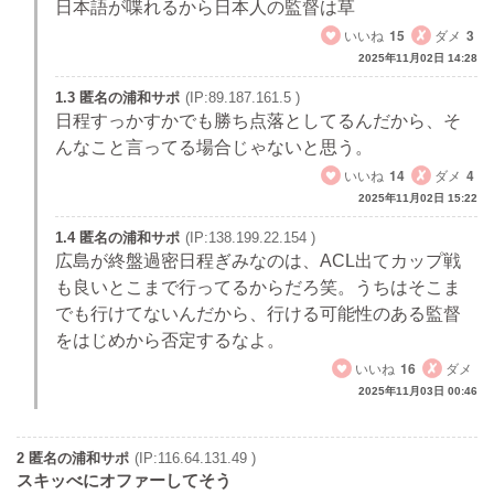
日本語が喋れるから日本人の監督は草
いいね
15
ダメ
3
2025年11月02日 14:28
1.3 匿名の浦和サポ
(IP:89.187.161.5 )
日程すっかすかでも勝ち点落としてるんだから、そ
んなこと言ってる場合じゃないと思う。
いいね
14
ダメ
4
2025年11月02日 15:22
1.4 匿名の浦和サポ
(IP:138.199.22.154 )
広島が終盤過密日程ぎみなのは、ACL出てカップ戦
も良いとこまで行ってるからだろ笑。うちはそこま
でも行けてないんだから、行ける可能性のある監督
をはじめから否定するなよ。
いいね
16
ダメ
2025年11月03日 00:46
2 匿名の浦和サポ
(IP:116.64.131.49 )
スキッべにオファーしてそう