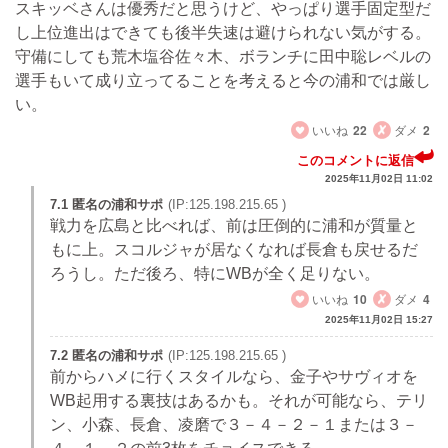
スキッベさんは優秀だと思うけど、やっぱり選手固定型だ
し上位進出はできても後半失速は避けられない気がする。
守備にしても荒木塩谷佐々木、ボランチに田中聡レベルの
選手もいて成り立ってることを考えると今の浦和では厳し
い。
いいね
22
ダメ
2
このコメントに返信
2025年11月02日 11:02
7.1 匿名の浦和サポ
(IP:125.198.215.65 )
戦力を広島と比べれば、前は圧倒的に浦和が質量と
もに上。スコルジャが居なくなれば長倉も戻せるだ
ろうし。ただ後ろ、特にWBが全く足りない。
いいね
10
ダメ
4
2025年11月02日 15:27
7.2 匿名の浦和サポ
(IP:125.198.215.65 )
前からハメに行くスタイルなら、金子やサヴィオを
WB起用する裏技はあるかも。それが可能なら、テリ
ン、小森、長倉、凌磨で３－４－２－１または３－