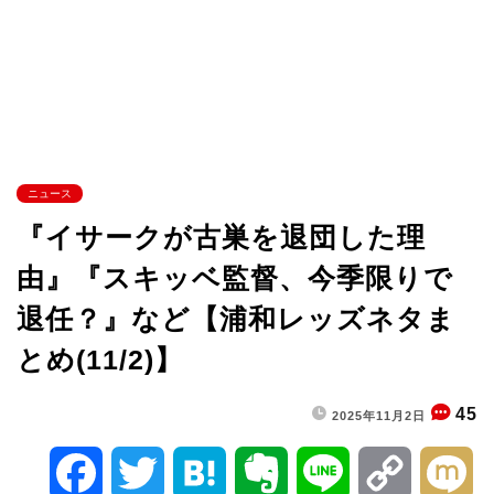
ニュース
『イサークが古巣を退団した理
由』『スキッベ監督、今季限りで
退任？』など【浦和レッズネタま
とめ(11/2)】
45
2025年11月2日
F
T
H
E
L
C
M