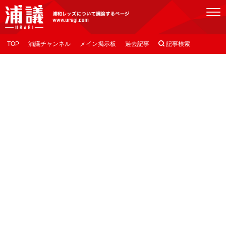
[浦議]浦和レッズについて議論するページ
TOP
浦議チャンネル
メイン掲示板
過去記事

記事検索