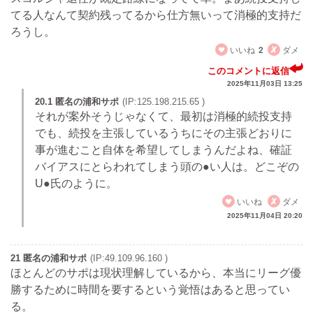
てる人なんて契約残ってるから仕方無いって消極的支持だ
ろうし。
いいね
2
ダメ
このコメントに返信
2025年11月03日 13:25
20.1 匿名の浦和サポ
(IP:125.198.215.65 )
それが案外そうじゃなくて、最初は消極的続投支持
でも、続投を主張しているうちにその主張どおりに
事が進むこと自体を希望してしまうんだよね、確証
バイアスにとらわれてしまう頭の●い人は。どこぞの
U●氏のように。
いいね
ダメ
2025年11月04日 20:20
21 匿名の浦和サポ
(IP:49.109.96.160 )
ほとんどのサポは現状理解しているから、本当にリーグ優
勝するために時間を要するという覚悟はあると思ってい
る。