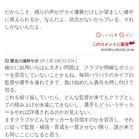
だからこそ、残りの声がデカイ優勝だけしか望ましい連中
に堪えられるか、なんだよ。信念がないからブレる。それ
しかないんだよ。
いいね
6
ダメ
このコメントに返信
2025年11月03日 15:36
22 匿名の浦和サポ
(IP:138.199.22.154 )
確かに結局いちばん大きい問題は、クラブが明確なポリシ
ーを宣言していないことかもね。毎回バラバラのタイプの
監督や選手を連れてきて、負け始めたら責任を押し付けて
切る。
これを繰り返していたら、どんな監督が来てもクラブとし
ての積み上げが永遠にできないし、選手もどういうサッカ
ーをやれば評価されるのかが見えない。
まずクラブがどんなサッカーを目指すのかを宣言し、それ
に従って監督・補強・育成を一貫させない限り、誰が来て
も同じことになると思う。