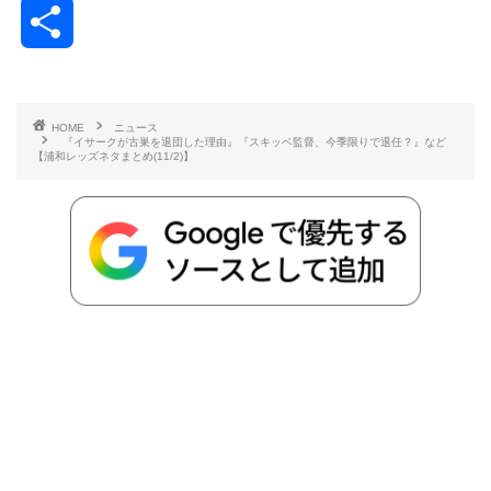
a
w
a
v
i
o
i
共
c
i
t
e
n
p
x
有
e
t
e
r
e
y
i
HOME
ニュース
『イサークが古巣を退団した理由』『スキッベ監督、今季限りで退任？』など
b
t
n
n
L
【浦和レッズネタまとめ(11/2)】
o
e
a
o
i
o
r
t
n
k
e
k