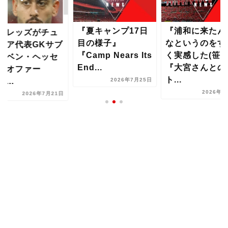
『夏キャンプ17日
『浦和に来たん
和レッズがチュ
目の様子』
なというのをす
ジア代表GKサブ
『Camp Nears Its
く実感した(笹)
・ベン・ヘッセ
End...
『大宮さんとの
にオファー
ト...
...
2026年7月25日
2026年8
2026年7月21日