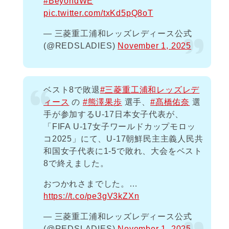
#BeyondWE
pic.twitter.com/txKd5pQ8oT
— 三菱重工浦和レッズレディース公式
(@REDSLADIES)
November 1, 2025
ベスト8で敗退
#三菱重工浦和レッズレデ
ィース
の
#熊澤果歩
選手、
#髙橋佑奈
選
手が参加するU-17日本女子代表が、
「FIFA U-17女子ワールドカップモロッ
コ2025」にて、U-17朝鮮民主主義人民共
和国女子代表に1-5で敗れ、大会をベスト
8で終えました。
おつかれさまでした。…
https://t.co/pe3gV3kZXn
— 三菱重工浦和レッズレディース公式
(@REDSLADIES)
November 1, 2025