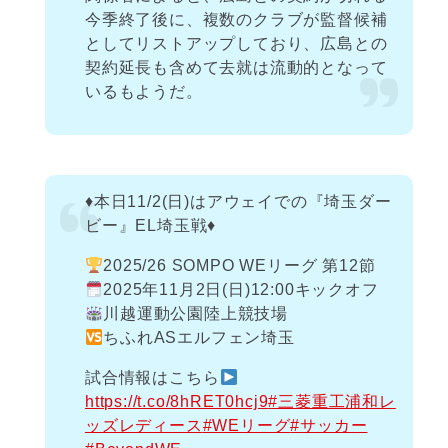
今季終了後に、複数のクラブが監督候補
としてリストアップしており、広島との
契約延長も含めて去就は流動的となって
いるもようだ。
♦️本日11/2(日)はアウェイでの『埼玉ダー
ビー』EL埼玉戦♦️
2025/26 SOMPO WEリーグ 第12節
2025年11月2日(日)12:00キックオフ
川越運動公園陸上競技場
ちふれASエルフェン埼玉
試合情報はこちら
https://t.co/8hRET0hcj9
#三菱重工浦和レ
ッズレディース
#WEリーグ
#サッカー