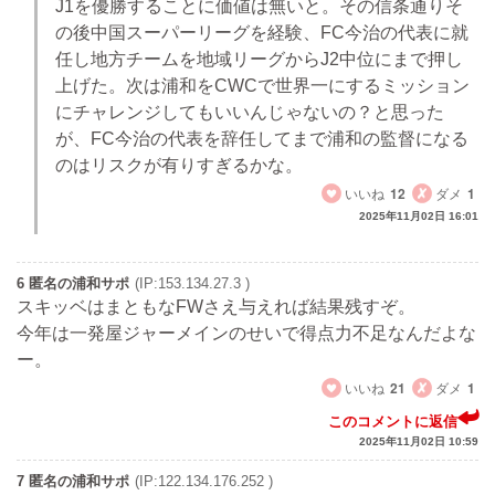
J1を優勝することに価値は無いと。その信条通りそ
の後中国スーパーリーグを経験、FC今治の代表に就
任し地方チームを地域リーグからJ2中位にまで押し
上げた。次は浦和をCWCで世界一にするミッション
にチャレンジしてもいいんじゃないの？と思った
が、FC今治の代表を辞任してまで浦和の監督になる
のはリスクが有りすぎるかな。
いいね
12
ダメ
1
2025年11月02日 16:01
6 匿名の浦和サポ
(IP:153.134.27.3 )
スキッベはまともなFWさえ与えれば結果残すぞ。
今年は一発屋ジャーメインのせいで得点力不足なんだよな
ー。
いいね
21
ダメ
1
このコメントに返信
2025年11月02日 10:59
7 匿名の浦和サポ
(IP:122.134.176.252 )