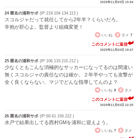
2025年11月03日 15:54
24 匿名の浦和サポ
(IP:219.104.134.113 )
スコルジャだって就任してから2年半？くらいだろ。
辛抱が肝心よ。監督より組織変更！
いいね
ダメ
7
このコメントに返信
2025年11月03日 19:47
25 匿名の浦和サポ
(IP:106.133.215.212 )
少なくともこんな消極的なサッカーになってるのは間違い
無くスコルジャの責任なのは確か。２年半やっても攻撃が
全く良くならない、マジでどんな指導してんのよ？
いいね
9
ダメ
このコメントに返信
2025年11月03日 22:20
26 匿名の浦和サポ
(IP:60.61.156.222 )
水戸で結果出してる西村GMを浦和に迎えよう。
いいね
7
ダメ