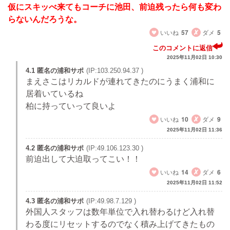
仮にスキッべ来てもコーチに池田、前迫残ったら何も変わ
らないんだろうな。
いいね
57
ダメ
5
このコメントに返信
2025年11月02日 10:30
4.1 匿名の浦和サポ
(IP:103.250.94.37 )
まえさこはリカルドが連れてきたのにうまく浦和に
居着いているね
柏に持っていって良いよ
いいね
10
ダメ
9
2025年11月02日 11:36
4.2 匿名の浦和サポ
(IP:49.106.123.30 )
前迫出して大迫取ってこい！！
いいね
14
ダメ
6
2025年11月02日 11:52
4.3 匿名の浦和サポ
(IP:49.98.7.129 )
外国人スタッフは数年単位で入れ替わるけど入れ替
わる度にリセットするのでなく積み上げてきたもの