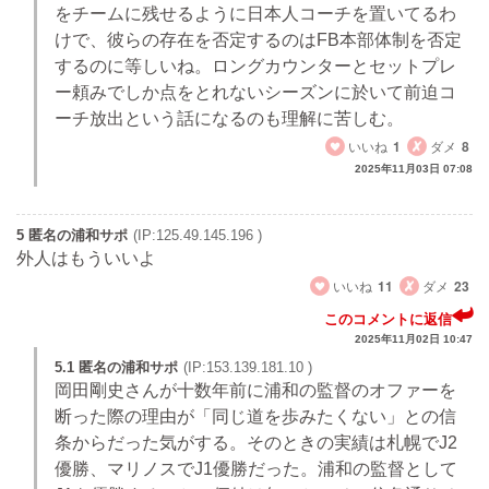
をチームに残せるように日本人コーチを置いてるわ
けで、彼らの存在を否定するのはFB本部体制を否定
するのに等しいね。ロングカウンターとセットプレ
ー頼みでしか点をとれないシーズンに於いて前迫コ
ーチ放出という話になるのも理解に苦しむ。
いいね
1
ダメ
8
2025年11月03日 07:08
5 匿名の浦和サポ
(IP:125.49.145.196 )
外人はもういいよ
いいね
11
ダメ
23
このコメントに返信
2025年11月02日 10:47
5.1 匿名の浦和サポ
(IP:153.139.181.10 )
岡田剛史さんが十数年前に浦和の監督のオファーを
断った際の理由が「同じ道を歩みたくない」との信
条からだった気がする。そのときの実績は札幌でJ2
優勝、マリノスでJ1優勝だった。浦和の監督として