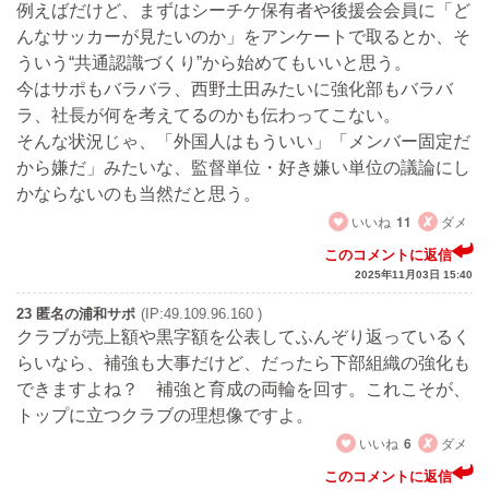
例えばだけど、まずはシーチケ保有者や後援会会員に「ど
んなサッカーが見たいのか」をアンケートで取るとか、そ
ういう“共通認識づくり”から始めてもいいと思う。
今はサポもバラバラ、西野土田みたいに強化部もバラバ
ラ、社長が何を考えてるのかも伝わってこない。
そんな状況じゃ、「外国人はもういい」「メンバー固定だ
から嫌だ」みたいな、監督単位・好き嫌い単位の議論にし
かならないのも当然だと思う。
いいね
11
ダメ
このコメントに返信
2025年11月03日 15:40
23 匿名の浦和サポ
(IP:49.109.96.160 )
クラブが売上額や黒字額を公表してふんぞり返っているく
らいなら、補強も大事だけど、だったら下部組織の強化も
できますよね？ 補強と育成の両輪を回す。これこそが、
トップに立つクラブの理想像ですよ。
いいね
6
ダメ
このコメントに返信