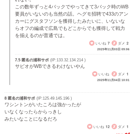
この数年ずっと4バックでやってきて3バック時のWB
要員がいないのも当然の話。ヘグモ招聘で433のアン
カーにグスタフソンを獲得したみたいに、いないな
らオフの編成で広島でもどこからでも獲得して戦力
を揃えるのが普通では。
いいね
7
ダメ
2
2025年11月03日 09:06
7.5 匿名の浦和サポ
(IP:133.32.134.214 )
サビオがWBできるわけないやん
いいね
ダメ
1
2025年11月04日 10:01
8 匿名の浦和サポ
(IP:125.49.145.196 )
ワシントンがいたころは強かったが
いなくなったらからっきし
みたいなことになるだろ
いいね
12
ダメ
1