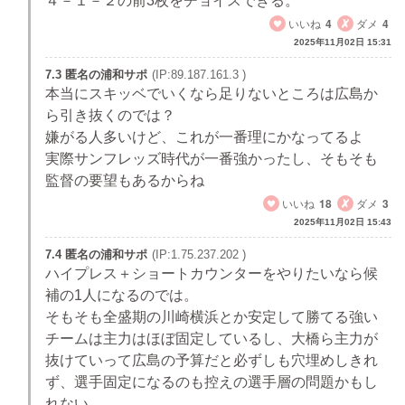
４－１－２の前3枚をチョイスできる。
いいね
4
ダメ
4
2025年11月02日 15:31
7.3 匿名の浦和サポ
(IP:89.187.161.3 )
本当にスキッベでいくなら足りないところは広島か
ら引き抜くのでは？
嫌がる人多いけど、これが一番理にかなってるよ
実際サンフレッズ時代が一番強かったし、そもそも
監督の要望もあるからね
いいね
18
ダメ
3
2025年11月02日 15:43
7.4 匿名の浦和サポ
(IP:1.75.237.202 )
ハイプレス＋ショートカウンターをやりたいなら候
補の1人になるのでは。
そもそも全盛期の川崎横浜とか安定して勝てる強い
チームは主力はほぼ固定しているし、大橋ら主力が
抜けていって広島の予算だと必ずしも穴埋めしきれ
ず、選手固定になるのも控えの選手層の問題かもし
れない。