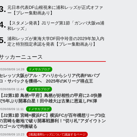
元日本代表DF山根視来に浦和レッズが正式オファ
a
ー【プレー集動画あり】
【スタメン発表】J1リーグ第1節「ガンバ大阪vs浦
和レッズ」
n
浦和レッズが東海大学DF田中玲音の2029年加入内
定と特別指定承認を発表【プレー集動画あり】
n
サッカーニュース
e
2026/08/09 14:28
ドメサカブログ
セレッソ大阪がアル・アハリからシリア代表FWパブ
ロ・サバックを獲得へ 2025年のKリーグ得点王
l
2026/08/09 11:44
ドメサカブログ
【J2第1節 鳥栖×甲府】鳥栖が好相性の甲府に2-0快勝
で5年ぶり開幕白星！田中雄大は古巣に恩返しPK弾
2026/08/09 11:11
ドメサカブログ
【J2第1節 宮崎×横浜FC】横浜FCが百年構想リーグ3位
の宮崎を敵地で破り開幕戦勝利！“切り札”アダイウトン
のゴールで均衡破る
2026/08/09 10:23
[浦議]浦和レッズについて議論するページ