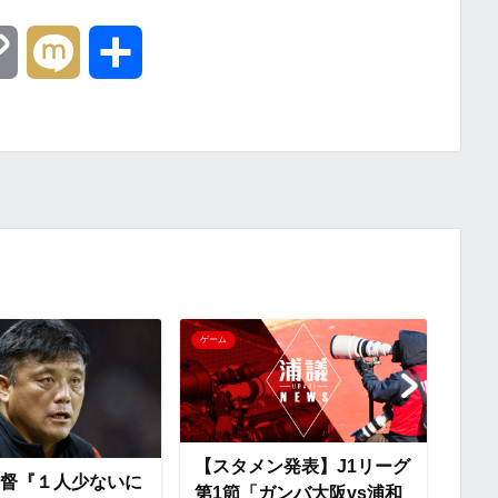
C
M
共
o
i
有
p
x
y
i
L
i
ゲーム
ゲーム
n
k
【スタメン発表】J1リーグ
【テ
督『１人少ないに
第1節「ガンバ大阪vs浦和
第1