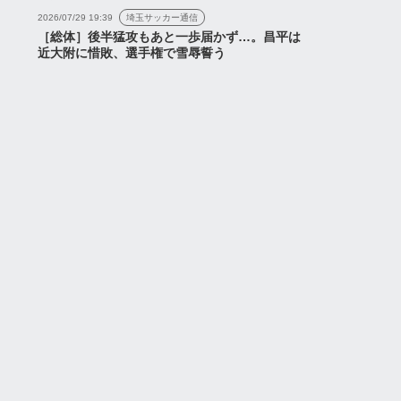
もかかわらず、相手ゴール
ズ」
2026/07/29 19:39
埼玉サッカー通信
に向かう姿勢を失わなかっ
［総体］後半猛攻もあと一歩届かず…。昌平は
た浦和レッズ...
近大附に惜敗、選手権で雪辱誓う
2026年8月7日
2026年8月8日