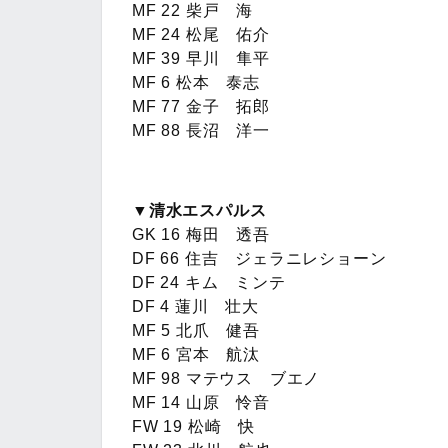
MF 22 柴戸 海
MF 24 松尾 佑介
MF 39 早川 隼平
MF 6 松本 泰志
MF 77 金子 拓郎
MF 88 長沼 洋一
▼清水エスパルス
GK 16 梅田 透吾
DF 66 住吉 ジェラニレショーン
DF 24 キム ミンテ
DF 4 蓮川 壮大
MF 5 北爪 健吾
MF 6 宮本 航汰
MF 98 マテウス ブエノ
MF 14 山原 怜音
FW 19 松崎 快