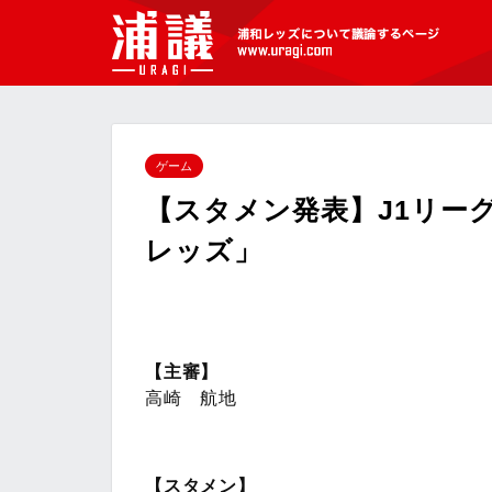
[浦議]浦和レッズについて議論するペ
ージ
ゲーム
【スタメン発表】J1リーグ
レッズ」
【主審】
高崎 航地
【スタメン】