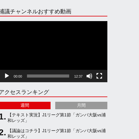
n
i
o
e
浦議チャンネルおすすめ動画
s
k
u
e
動
画
プ
t
T
T
d
レ
ー
ヤ
a
o
u
ー
00:00
12:37
g
k
b
アクセスランキング
r
e
週間
月間
a
C
【テキスト実況】J1リーグ第1節「ガンバ大阪vs浦
和レッズ」
【議論はコチラ】J1リーグ第1節「ガンバ大阪vs浦
m
h
和レッズ」