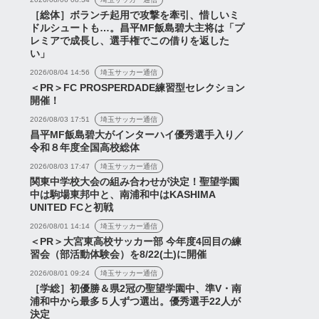
［総体］ボランチ起用で攻撃を牽引、惜しいミ
ドルシュートも…。昌平MF飯島碧大主将は「プ
レミアで成長し、選手権でこの借りを返した
い」
2026/08/04 14:56
埼玉サッカー通信
＜PR＞FC PROSPERDADE練習型セレクション
開催！
2026/08/03 17:51
埼玉サッカー通信
昌平MF飯島碧大がインターハイ優秀選手入り／
令和８年度全国高校総体
2026/08/03 17:47
埼玉サッカー通信
関東中学校大会の組み合わせが決定！聖望学園
中は駒場東邦中と、南浦和中はKASHIMA
UNITED FCと初戦
ゲーム
2026/08/01 14:14
埼玉サッカー通信
＜PR＞大宮東高校サッカー部 今年度4回目の練
習会（部活動体験会）を8/22(土)に開催
2026/08/01 09:24
埼玉サッカー通信
［学総］初優勝＆県2冠の聖望学園中、準V・南
キスト実況】J1リーグ
浦和中から最多５人ずつ選出。優秀選手22人が
曺貴裁監督『１人少ないに
決定
節「ガンバ大阪vs浦和