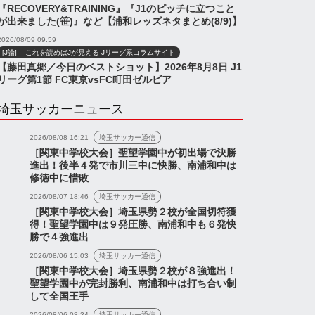
『RECOVERY&TRAINING』『J1のピッチに立つこと
が出来ました(笹)』など【浦和レッズネタまとめ(8/9)】
2026/08/09 09:59
[J論] – これを読めばJが見える Jリーグ系コラムサイト
【藤田真郷／今日のベストショット】2026年8月8日 J1
リーグ第1節 FC東京vsFC町田ゼルビア
埼玉サッカーニュース
2026/08/08 16:21
埼玉サッカー通信
［関東中学校大会］聖望学園中が初出場で決勝
進出！後半４発で市川三中に快勝、南浦和中は
修徳中に惜敗
2026/08/07 18:46
埼玉サッカー通信
［関東中学校大会］埼玉県勢２校が全国切符獲
得！聖望学園中は９発圧勝、南浦和中も６発快
勝で４強進出
2026/08/06 15:03
埼玉サッカー通信
［関東中学校大会］埼玉県勢２校が８強進出！
聖望学園中が完封勝利、南浦和中は打ち合い制
して全国王手
2026/08/06 08:34
埼玉サッカー通信