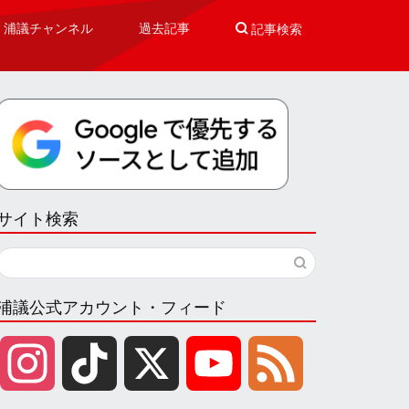
浦議チャンネル
過去記事

記事検索
サイト検索
浦議公式アカウント・フィード
I
T
X
Y
F