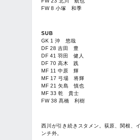
FW 23 北川 航也
FW 8 小塚 和季
SUB
GK 1 沖 悠哉
DF 28 吉田 豊
DF 41 羽田 健人
DF 70 高木 践
MF 11 中原 輝
MF 17 弓場 将輝
MF 21 矢島 慎也
MF 33 乾 貴士
FW 38 髙橋 利樹
西川が引き続きスタメン。荻原、関根、
ンチ外。