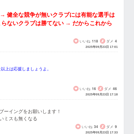
 → 健全な競争が無いクラブには有能な選手は
まらないクラブは勝てない → だからこれから
いいね
118
ダメ
4
2025年09月23日 17:01
た以上は応援しましょうよ。
！
いいね
16
ダメ
46
2025年09月23日 17:18
ブーイングをお願いします！
いミスも無くなる
いいね
34
ダメ
9
2025年09月23日 17:33