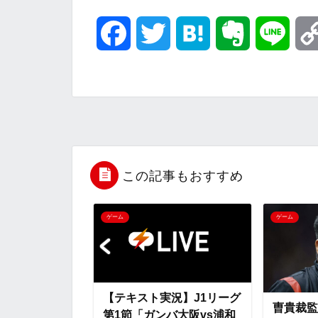
F
T
H
E
L
a
w
a
v
i
c
i
t
e
n
e
t
e
r
e
b
t
n
n
この記事もおすすめ
o
e
a
o
ゲーム
ゲーム
o
r
t
k
e
表】J1リーグ
【テキスト実況】J1リーグ
曺貴裁監
バ大阪vs浦和
第1節「ガンバ大阪vs浦和