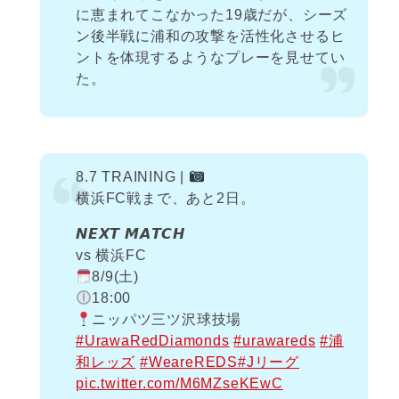
に恵まれてこなかった19歳だが、シーズ
ン後半戦に浦和の攻撃を活性化させるヒ
ントを体現するようなプレーを見せてい
た。
8.7 TRAINING |
横浜FC戦まで、あと2日。
𝙉𝙀𝙓𝙏 𝙈𝘼𝙏𝘾𝙃
vs 横浜FC
8/9(土)
18:00
ニッパツ三ツ沢球技場
#UrawaRedDiamonds
#urawareds
#浦
和レッズ
#WeareREDS
#Jリーグ
pic.twitter.com/M6MZseKEwC