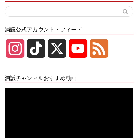
浦議公式アカウント・フィード
I
T
X
Y
F
n
i
o
e
浦議チャンネルおすすめ動画
s
k
u
e
動
画
プ
t
T
T
d
レ
ー
a
o
u
ヤ
ー