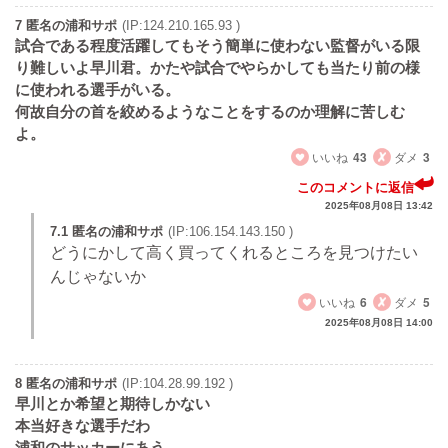
7 匿名の浦和サポ
(IP:124.210.165.93 )
試合である程度活躍してもそう簡単に使わない監督がいる限
り難しいよ早川君。かたや試合でやらかしても当たり前の様
に使われる選手がいる。
何故自分の首を絞めるようなことをするのか理解に苦しむ
よ。
いいね
43
ダメ
3
このコメントに返信
2025年08月08日 13:42
7.1 匿名の浦和サポ
(IP:106.154.143.150 )
どうにかして高く買ってくれるところを見つけたい
んじゃないか
いいね
6
ダメ
5
2025年08月08日 14:00
8 匿名の浦和サポ
(IP:104.28.99.192 )
早川とか希望と期待しかない
本当好きな選手だわ
浦和のサッカーにあう