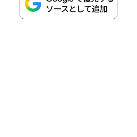
o
r
t
n
k
e
k