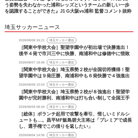
う姿勢を失わなかった浦和レッズというチームの新しい一歩
を認識することができた』J1 G大阪vs浦和 監督コメント抜粋
埼玉サッカーニュース
2026/08/08 16:21
埼玉サッカー通信
［関東中学校大会］聖望学園中が初出場で決勝進出！
後半４発で市川三中に快勝、南浦和中は修徳中に惜敗
2026/08/07 18:46
埼玉サッカー通信
［関東中学校大会］埼玉県勢２校が全国切符獲得！聖
望学園中は９発圧勝、南浦和中も６発快勝で４強進出
2026/08/06 15:03
埼玉サッカー通信
［関東中学校大会］埼玉県勢２校が８強進出！聖望学
園中が完封勝利、南浦和中は打ち合い制して全国王手
2026/08/06 08:34
埼玉サッカー通信
［総体］ボランチ起用で攻撃を牽引、惜しいミドルシ
ュートも…。昌平MF飯島碧大主将は「プレミアで成長
し、選手権でこの借りを返したい」
2026/08/04 14:56
埼玉サッカー通信