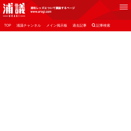
[浦議]浦和レッズについて議論するページ
TOP
浦議チャンネル
メイン掲示板
過去記事

記事検索