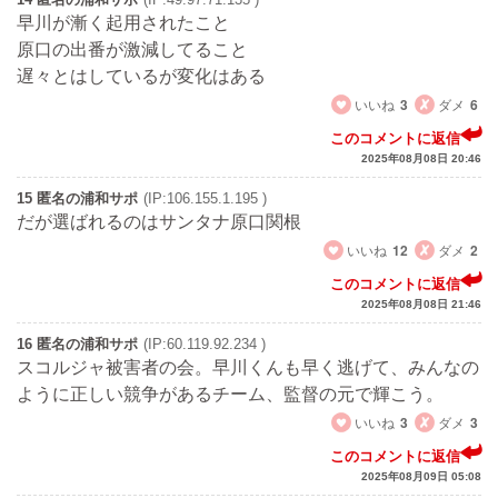
早川が漸く起用されたこと
原口の出番が激減してること
遅々とはしているが変化はある
いいね
3
ダメ
6
このコメントに返信
2025年08月08日 20:46
15 匿名の浦和サポ
(IP:106.155.1.195 )
だが選ばれるのはサンタナ原口関根
いいね
12
ダメ
2
このコメントに返信
2025年08月08日 21:46
16 匿名の浦和サポ
(IP:60.119.92.234 )
スコルジャ被害者の会。早川くんも早く逃げて、みんなの
ように正しい競争があるチーム、監督の元で輝こう。
いいね
3
ダメ
3
このコメントに返信
2025年08月09日 05:08