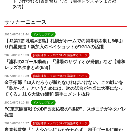
ドで行われる(曺監督)』など【浦和レッズネタまとめ
(8/2)】
l
サッカーニュース
2026/08/08 17:44
ドメサカブログ
【J2第1節 札幌×徳島】札幌がホームでの開幕戦を制し5年ぶ
り白星発進！新加入のペイショットが1G1Aの活躍
2026/08/08 13:39
[浦議]浦和レッズについて議論するページ
『浦和の3ゴール動画』『退場のサヴィオが発信』など【浦和
レッズネタまとめ(8/8)】
2026/08/08 10:39
[浦議]浦和レッズについて議論するページ
金子拓郎『10人だろうが勝たなければいけない。この戦いを
『良かった』というためには、次の試合が本当に大事になっ
てくる』J1 G大阪vs浦和 選手コメント抜粋
2026/08/08 10:38
ドメサカブログ
FC東京開幕戦でのDF長友佑都の“挨拶”、スポニチがネタバレ
報道
2026/08/08 10:27
[浦議]浦和レッズについて議論するページ
曺貴裁監督『１人少ないにもかかわらず、相手ゴールに向か