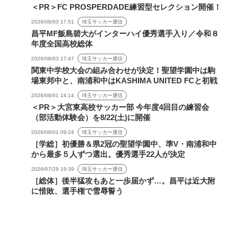
＜PR＞FC PROSPERDADE練習型セレクション開催！
2026/08/03 17:51
埼玉サッカー通信
昌平MF飯島碧大がインターハイ優秀選手入り／令和８
年度全国高校総体
2026/08/03 17:47
埼玉サッカー通信
関東中学校大会の組み合わせが決定！聖望学園中は駒
場東邦中と、南浦和中はKASHIMA UNITED FCと初戦
2026/08/01 14:14
埼玉サッカー通信
＜PR＞大宮東高校サッカー部 今年度4回目の練習会
（部活動体験会）を8/22(土)に開催
2026/08/01 09:24
埼玉サッカー通信
［学総］初優勝＆県2冠の聖望学園中、準V・南浦和中
から最多５人ずつ選出。優秀選手22人が決定
2026/07/29 19:39
埼玉サッカー通信
［総体］後半猛攻もあと一歩届かず…。昌平は近大附
に惜敗、選手権で雪辱誓う