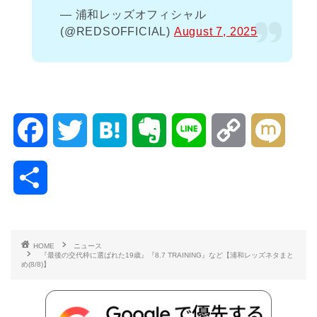
— 浦和レッズオフィシャル
(@REDSOFFICIAL)
August 7, 2025
F
T
H
E
L
C
M
a
w
a
v
i
o
i
共
c
i
t
e
n
p
x
有
e
t
e
r
e
y
i
HOME
ニュース
『最後の交代枠に選ばれた19歳』『8.7 TRAINING』など【浦和レッズネタまと
b
t
n
n
L
め(8/8)】
o
e
a
o
i