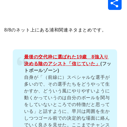
共
c
i
t
e
n
p
x
有
e
t
e
r
e
y
i
8/8のネット上にある浦和関連ネタまとめです。
b
t
n
n
L
o
e
a
o
i
最後の交代枠に選ばれた19歳 8強入り
決める陰のアシスト「信じていた」
(フッ
o
r
t
n
トボールゾーン)
自身が「（前線に）スペシャルな選手が
k
e
k
多いので、その選手たちをどうやって生
かすか、どういう風にやりやすいように
動くかっていうのは自分のボールを関与
をしていないところでの特徴だと思って
いる」と話すように、早川は周囲を生か
しつつゴール前での決定的な場面に絡ん
でいく良さを見せた。ここまでチャンス