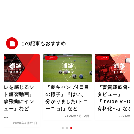
この記事もおすすめ
ース
ニュース
ニュース
キレを感じるシ
『夏キャンプ4日目
『曺貴裁監督イ
ート練習動画』
の様子』『はい、
タビュー』
小森飛絢にイン
分かりました(トニ
『Inside RED
ビュー』など
ーニョ)』など...
有料化へ』など..
...
2026年7月12日
2026年8
2026年7月21日