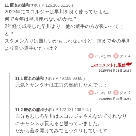
11 匿名の浦和サポ
(IP:126.166.51.26 )
2023年にスコルジャは早川を良く使ってたよね。
何で今年は早川使わないのかね？
2年経て成長した早川より、他の選手の方が良いってこ
と？
スタメン入りは難しいかもしれないけど、控えで今の早川
より良い選手いたっけ？
いいね
29
ダメ
4
このコメントに返信
2025年08月08日 16:37
11.1 匿名の浦和サポ
(IP:49.109.99.65 )
元気とサンタナは主力の契約したんでしょ
いいね
12
ダメ
2
2025年08月08日 16:59
11.2 匿名の浦和サポ
(IP:122.131.106.224 )
自分もむしろ早川はスコルジャさんなのでそれなり
にチャンスが貰えると思っていました。
だから蓋を開けてみてビックリしています。