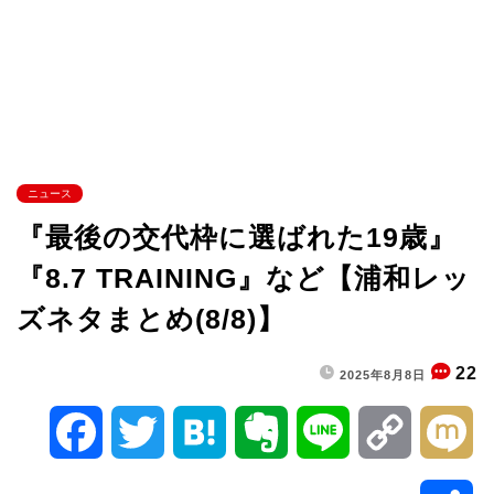
ニュース
『最後の交代枠に選ばれた19歳』
『8.7 TRAINING』など【浦和レッ
ズネタまとめ(8/8)】
22
2025年8月8日
F
T
H
E
L
C
M
a
w
a
v
i
o
i