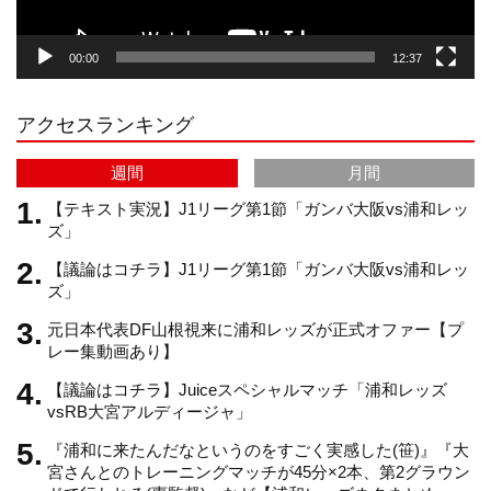
g
k
b
00:00
12:37
r
e
アクセスランキング
a
C
週間
月間
m
h
【テキスト実況】J1リーグ第1節「ガンバ大阪vs浦和レッ
ズ」
【議論はコチラ】J1リーグ第1節「ガンバ大阪vs浦和レッ
a
ズ」
元日本代表DF山根視来に浦和レッズが正式オファー【プ
n
レー集動画あり】
【議論はコチラ】Juiceスペシャルマッチ「浦和レッズ
n
vsRB大宮アルディージャ」
『浦和に来たんだなというのをすごく実感した(笹)』『大
e
宮さんとのトレーニングマッチが45分×2本、第2グラウン