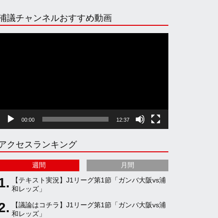
n
i
o
e
浦議チャンネルおすすめ動画
s
k
u
e
動
画
プ
t
T
T
d
レ
ー
ヤ
a
o
u
ー
00:00
12:37
g
k
b
アクセスランキング
r
e
週間
月間
a
C
【テキスト実況】J1リーグ第1節「ガンバ大阪vs浦
和レッズ」
【議論はコチラ】J1リーグ第1節「ガンバ大阪vs浦
m
h
和レッズ」