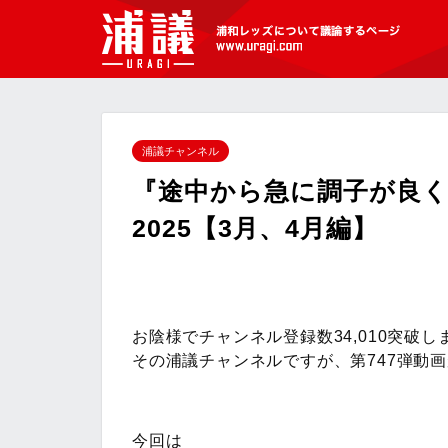
[浦議]浦和レッズについて議論するペ
ージ
浦議チャンネル
『途中から急に調子が良
2025【3月、4月編】
お陰様でチャンネル登録数34,010突破し
その浦議チャンネルですが、第747弾動
今回は