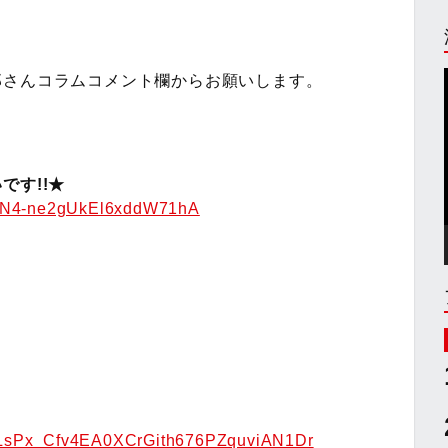
郎さんコラムコメント欄からお願いします。
です!!★
AFN4-ne2gUkEl6xddW71hA
t=PLsPx_Cfv4EA0XCrGith676PZquviAN1Dr