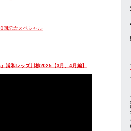
00回記念スペシャル
』浦和レッズ川柳2025【3月、4月編】