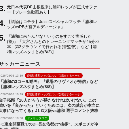
元日本代表DF山根視来に浦和レッズが正式オファ
a
ー【プレー集動画あり】
【議論はコチラ】Juiceスペシャルマッチ「浦和レ
ッズvsRB大宮アルディージャ」
n
『浦和に来たんだなというのをすごく実感した
(笹)』『大宮さんとのトレーニングマッチが45分×2
n
本、第2グラウンドで行われる(曺監督)』など【浦
和レッズネタまとめ(8/2)】
サッカーニュース
e
2026/08/08 13:39
[浦議]浦和レッズについて議論するページ
l
『浦和の3ゴール動画』『退場のサヴィオが発信』など
【浦和レッズネタまとめ(8/8)】
2026/08/08 10:39
[浦議]浦和レッズについて議論するページ
金子拓郎『10人だろうが勝たなければいけない。この
戦いを『良かった』というためには、次の試合が本当に
大事になってくる』J1 G大阪vs浦和 選手コメント抜粋
2026/08/08 10:38
ドメサカブログ
FC東京開幕戦でのDF長友佑都の“挨拶”、スポニチがネ