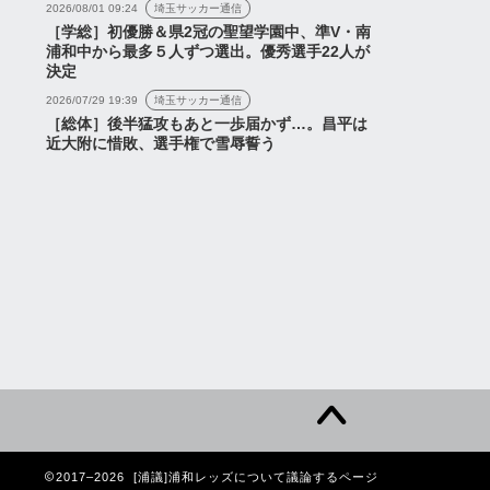
2026/08/01 09:24
埼玉サッカー通信
［学総］初優勝＆県2冠の聖望学園中、準V・南
浦和中から最多５人ずつ選出。優秀選手22人が
決定
2026/07/29 19:39
埼玉サッカー通信
［総体］後半猛攻もあと一歩届かず…。昌平は
近大附に惜敗、選手権で雪辱誓う
2017–2026 [浦議]浦和レッズについて議論するページ