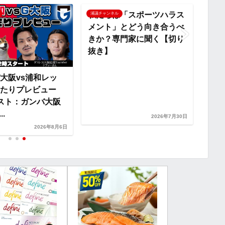
i
私たちは「スポーツハラス
浦和
浦議チャンネル
浦議チ
メント」とどう向き合うべ
知っ
n
きか？専門家に聞く【切り
ハラ
抜き】
との
k
大阪vs浦和レッ
たりプレビュー
(ゲスト：ガンバ大阪
..
2026年7月30日
2026年8月6日