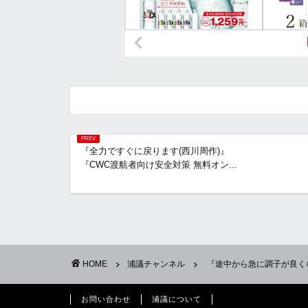
『全力ですぐに戻ります(西川周作)』
『CWC渡航者向け安全対策 無料オン...
HOME
浦議チャンネル
『途中から急に調子が良くな
お問い合わせ
浦議について