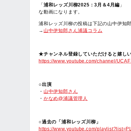
「
浦和レッズ川柳2025：3月＆4月編
」
な動画になります。
浦和レッズ川柳の投稿は下記の山中伊知
→
山中伊知郎さん浦議コラム
★チャンネル登録していただけると嬉しい
https://www.youtube.com/channel/UC
○出演
・
山中伊知郎さん
・
かなめ@浦議管理人
○過去の「浦和レッズ川柳」
https://www.youtube.com/playlist?lis