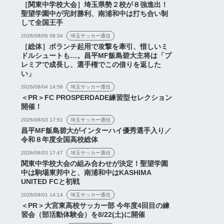
［関東中学校大会］埼玉県勢２校が８強進出！
聖望学園中が完封勝利、南浦和中は打ち合い制
レッズサポーターなら
ャンネル
浦議チャンネル
して全国王手
ておきたい「スポーツ
2026/08/06 08:34
埼玉サッカー通信
スメント」とは？指導
［総体］ボランチ起用で攻撃を牽引、惜しいミ
境界線を...
ドルシュートも…。昌平MF飯島碧大主将は「プ
レミアで成長し、選手権でこの借りを返した
い」
「ガンバ大阪vs浦和レッ
2026/08/04 14:56
埼玉サッカー通信
ズ」まったりプレビュー
＜PR＞FC PROSPERDADE練習型セレクション
LIVE(ゲスト：ガンバ大阪
開催！
応援You...
2026年7月22日
2026/08/03 17:51
埼玉サッカー通信
2026年8月6日
昌平MF飯島碧大がインターハイ優秀選手入り／
令和８年度全国高校総体
2026/08/03 17:47
埼玉サッカー通信
関東中学校大会の組み合わせが決定！聖望学園
中は駒場東邦中と、南浦和中はKASHIMA
UNITED FCと初戦
2026/08/01 14:14
埼玉サッカー通信
＜PR＞大宮東高校サッカー部 今年度4回目の練
習会（部活動体験会）を8/22(土)に開催