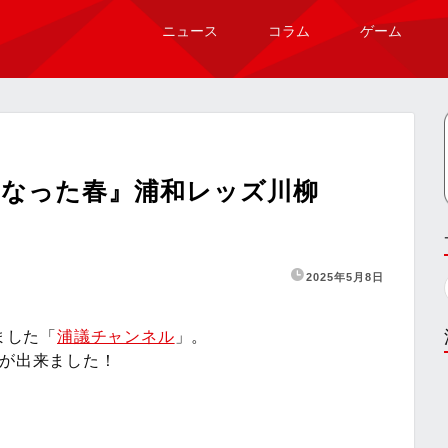
ニュース
コラム
ゲーム
くなった春』浦和レッズ川柳
2025年5月8日
ました「
浦議チャンネル
」。
画が出来ました！