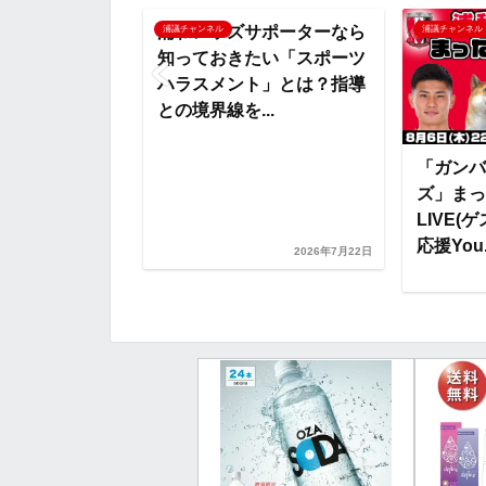
o
e
a
o
スポーツハラス
浦和レッズサポーターなら
浦議チャンネル
浦議チャンネル
どう向き合うべ
知っておきたい「スポーツ
o
r
t
家に聞く【切り
ハラスメント」とは？指導
との境界線を...
k
e
「ガンバ
ズ」まっ
LIVE
応援You.
2026年7月30日
2026年7月22日