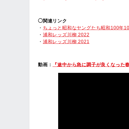
◯関連リンク
・
ちょっと昭和なヤングたち昭和100年1
・
浦和レッズ川柳 2022
・
浦和レッズ川柳 2021
動画：
『途中から急に調子が良くなった春