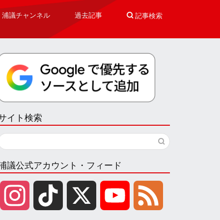
浦議チャンネル
過去記事

記事検索
サイト検索
浦議公式アカウント・フィード
I
T
X
Y
F