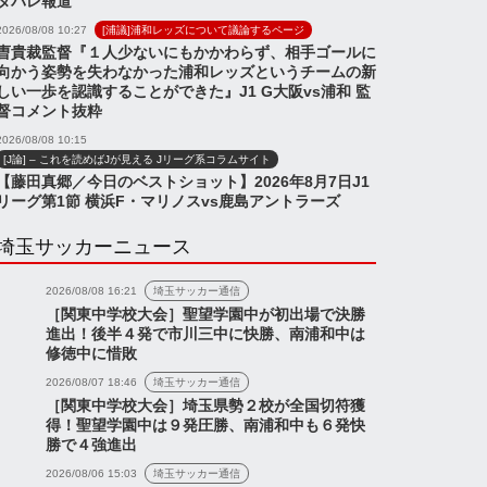
タバレ報道
2026/08/08 10:27
[浦議]浦和レッズについて議論するページ
曺貴裁監督『１人少ないにもかかわらず、相手ゴールに
向かう姿勢を失わなかった浦和レッズというチームの新
しい一歩を認識することができた』J1 G大阪vs浦和 監
督コメント抜粋
2026/08/08 10:15
[J論] – これを読めばJが見える Jリーグ系コラムサイト
【藤田真郷／今日のベストショット】2026年8月7日J1
リーグ第1節 横浜F・マリノスvs鹿島アントラーズ
埼玉サッカーニュース
2026/08/08 16:21
埼玉サッカー通信
［関東中学校大会］聖望学園中が初出場で決勝
進出！後半４発で市川三中に快勝、南浦和中は
修徳中に惜敗
2026/08/07 18:46
埼玉サッカー通信
［関東中学校大会］埼玉県勢２校が全国切符獲
得！聖望学園中は９発圧勝、南浦和中も６発快
勝で４強進出
2026/08/06 15:03
埼玉サッカー通信