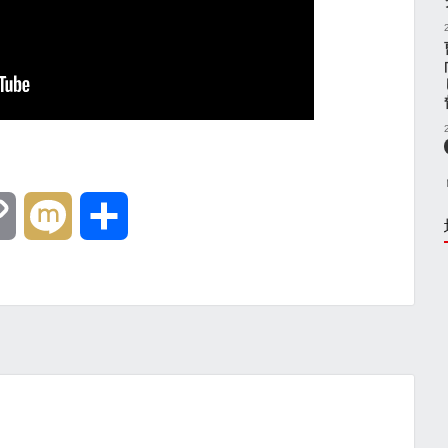
C
M
共
o
i
有
p
x
y
i
L