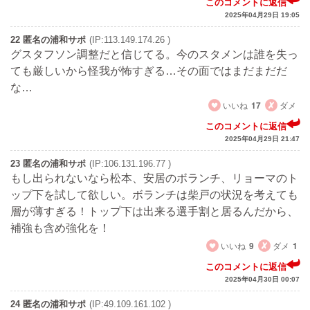
このコメントに返信
2025年04月29日 19:05
22 匿名の浦和サポ
(IP:113.149.174.26 )
グスタフソン調整だと信じてる。今のスタメンは誰を失っ
ても厳しいから怪我が怖すぎる…その面ではまだまだだ
な…
いいね
17
ダメ
このコメントに返信
2025年04月29日 21:47
23 匿名の浦和サポ
(IP:106.131.196.77 )
もし出られないなら松本、安居のボランチ、リョーマのト
ップ下を試して欲しい。ボランチは柴戸の状況を考えても
層が薄すぎる！トップ下は出来る選手割と居るんだから、
補強も含め強化を！
いいね
9
ダメ
1
このコメントに返信
2025年04月30日 00:07
24 匿名の浦和サポ
(IP:49.109.161.102 )