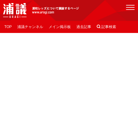
[浦議]浦和レッズについて議論するページ
TOP
浦議チャンネル
メイン掲示板
過去記事

記事検索