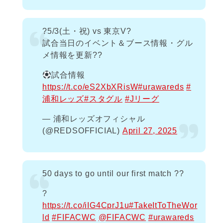
?5/3(土・祝) vs 東京V?
試合当日のイベント＆ブース情報・グル
メ情報を更新?️?
試合情報
https://t.co/eS2XbXRisW
#urawareds
#
浦和レッズ
#スタグル
#Jリーグ
— 浦和レッズオフィシャル
(@REDSOFFICIAL)
April 27, 2025
50 days to go until our first match ??
?
https://t.co/iIG4CprJ1u
#TakeItToTheWor
ld
#FIFACWC
@FIFACWC
#urawareds