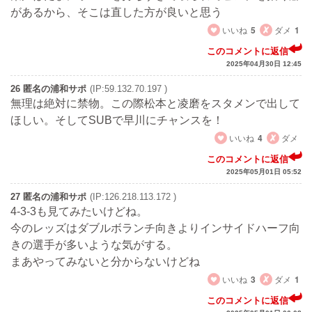
があるから、そこは直した方が良いと思う
いいね
5
ダメ
1
このコメントに返信
2025年04月30日 12:45
26 匿名の浦和サポ
(IP:59.132.70.197 )
無理は絶対に禁物。この際松本と凌磨をスタメンで出して
ほしい。そしてSUBで早川にチャンスを！
いいね
4
ダメ
このコメントに返信
2025年05月01日 05:52
27 匿名の浦和サポ
(IP:126.218.113.172 )
4-3-3も見てみたいけどね。
今のレッズはダブルボランチ向きよりインサイドハーフ向
きの選手が多いような気がする。
まあやってみないと分からないけどね
いいね
3
ダメ
1
このコメントに返信