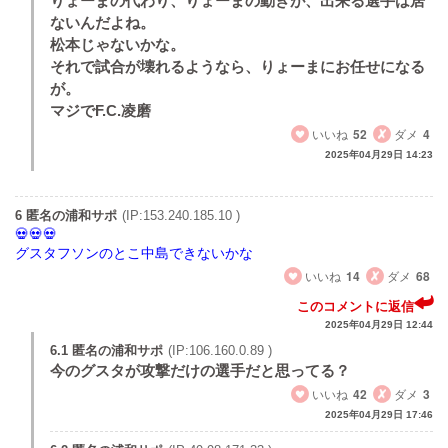
りょーまの代わり、りょーまの動きが、出来る選手は居
ないんだよね。
松本じゃないかな。
それで試合が壊れるようなら、りょーまにお任せになる
が。
マジでF.C.凌磨
いいね
52
ダメ
4
2025年04月29日 14:23
6 匿名の浦和サポ
(IP:153.240.185.10 )
グスタフソンのとこ中島できないかな
いいね
14
ダメ
68
このコメントに返信
2025年04月29日 12:44
6.1 匿名の浦和サポ
(IP:106.160.0.89 )
今のグスタが攻撃だけの選手だと思ってる？
いいね
42
ダメ
3
2025年04月29日 17:46