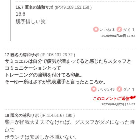
16.7 匿名の浦和サポ
(IP:49.109.151.158 )
16.6
脱字惜しい笑
いいね
8
ダメ
1
2025年04月30日 13:52
17 匿名の浦和サポ
(IP:106.131.26.72 )
サミュエルは自分で疲労が溜まってると感じたらスタッフと
コミュニケーションとって
トレーニングの強弱を付けてる印象。
そーゆー所はさすが代表選手と言ったところか。
いいね
43
ダメ
1
このコメントに返信
2025年04月29日 18:07
18 匿名の浦和サポ
(IP:114.51.67.190 )
柴戸が怪我大丈夫でなければ、グスタフがダメになった時
点で
ボランチは安居しか本職いない。