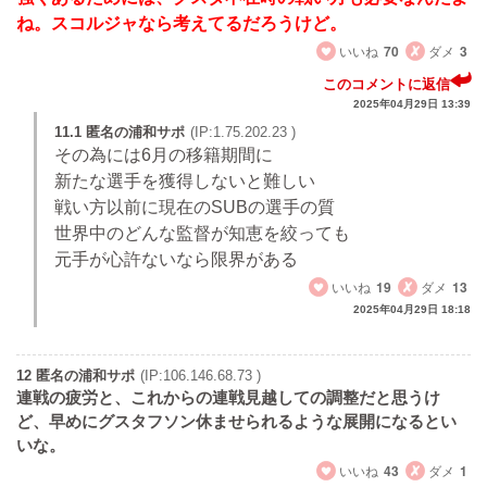
ね。スコルジャなら考えてるだろうけど。
いいね
70
ダメ
3
このコメントに返信
2025年04月29日 13:39
11.1 匿名の浦和サポ
(IP:1.75.202.23 )
その為には6月の移籍期間に
新たな選手を獲得しないと難しい
戦い方以前に現在のSUBの選手の質
世界中のどんな監督が知恵を絞っても
元手が心許ないなら限界がある
いいね
19
ダメ
13
2025年04月29日 18:18
12 匿名の浦和サポ
(IP:106.146.68.73 )
連戦の疲労と、これからの連戦見越しての調整だと思うけ
ど、早めにグスタフソン休ませられるような展開になるとい
いな。
いいね
43
ダメ
1