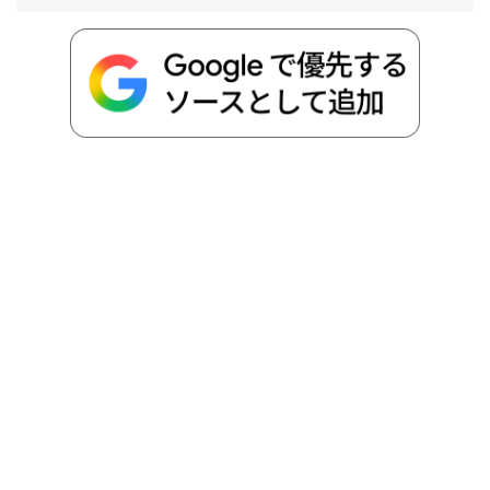
o
e
a
o
i
o
r
t
n
k
e
k