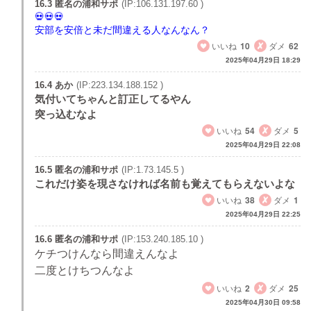
16.3 匿名の浦和サポ
(IP:106.131.197.60 )
安部を安倍と未だ間違える人なんなん？
いいね
10
ダメ
62
2025年04月29日 18:29
16.4 あか
(IP:223.134.188.152 )
気付いてちゃんと訂正してるやん
突っ込むなよ
いいね
54
ダメ
5
2025年04月29日 22:08
16.5 匿名の浦和サポ
(IP:1.73.145.5 )
これだけ姿を現さなければ名前も覚えてもらえないよな
いいね
38
ダメ
1
2025年04月29日 22:25
16.6 匿名の浦和サポ
(IP:153.240.185.10 )
ケチつけんなら間違えんなよ
二度とけちつんなよ
いいね
2
ダメ
25
2025年04月30日 09:58