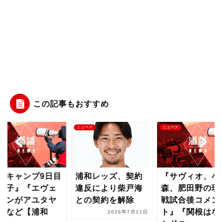
この記事もおすすめ
ース
ニュース
ニュース
夏キャンプ9日目
浦和レッズ、契約
『サヴィオ、小
様子』『エヴェ
違反により柴戸海
森、肥田野の琉
トンがアユタヤ
との契約を解除
戦試合後コメン
』など【浦和
ト』『関根はな
2026年7月11日