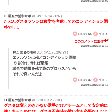
2025年04月30日 14:00
10 匿名の浦和サポ
(IP:49.109.146.126 )
たぶんグスタフソンは疲労を考慮してのコンディション調
整でしょ
いいね
65
ダメ
1
このコメントに返信
2025年04月29日 13:18
10.1 匿名の浦和サポ
(IP:1.75.202.23 )
エメルソンは殆どコンディション調整
で､試合に出れば活躍
試合で結果を残す為のプロセスだから
それで良いんだよ
いいね
37
ダメ
3
2025年04月29日 18:12
11 匿名の浦和サポ
(IP:218.183.23.210 )
グスタは変えのきかない選手だけどチームとして安定的に
強くあるためには、グスタ不在時の戦い方も必要なんだよ