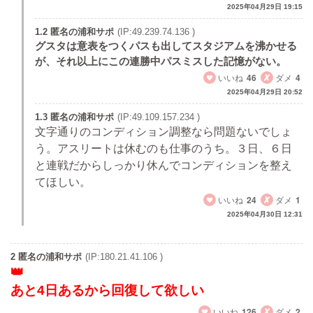
2025年04月29日 19:15
1.2 匿名の浦和サポ
(IP:49.239.74.136 )
グスタは意表をつくパスも出してスタジアムを沸かせる
が、それ以上にこの連勝中パスミスした記憶がない。
いいね
46
ダメ
4
2025年04月29日 20:52
1.3 匿名の浦和サポ
(IP:49.109.157.234 )
文字通りのコンディション調整なら問題ないでしょ
う。アスリートは休むのも仕事のうち。３日、６日
と連戦だからしっかり休んでコンディションを整え
てほしい。
いいね
24
ダメ
1
2025年04月30日 12:31
2 匿名の浦和サポ
(IP:180.21.41.106 )
あと4日あるから回復して欲しい
いいね
126
ダメ
2