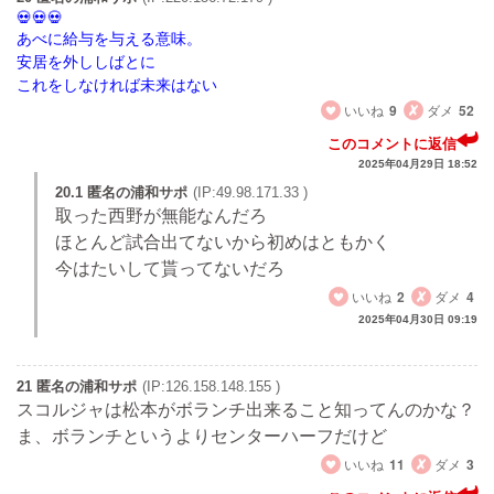
あべに給与を与える意味。
安居を外ししばとに
これをしなければ未来はない
いいね
9
ダメ
52
このコメントに返信
2025年04月29日 18:52
20.1 匿名の浦和サポ
(IP:49.98.171.33 )
取った西野が無能なんだろ
ほとんど試合出てないから初めはともかく
今はたいして貰ってないだろ
いいね
2
ダメ
4
2025年04月30日 09:19
21 匿名の浦和サポ
(IP:126.158.148.155 )
スコルジャは松本がボランチ出来ること知ってんのかな？
ま、ボランチというよりセンターハーフだけど
いいね
11
ダメ
3