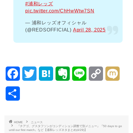
#浦和レッズ
pic.twitter.com/ChHwWtw7SN
— 浦和レッズオフィシャル
(@REDSOFFICIAL)
April 28, 2025
F
T
H
E
L
C
M
a
w
a
v
i
o
i
共
c
i
t
e
n
p
x
有
e
t
e
r
e
y
i
HOME
ニュース
『チアゴ、グスタフソンがコンディション調整で別メニュー』『50 days to go
b
t
n
n
L
until our first match』など【浦和レッズネタまとめ(4/29)】