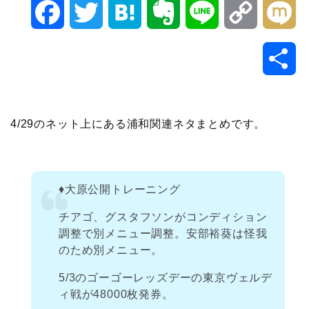
F
T
H
E
L
C
M
a
w
a
v
i
o
i
共
c
i
t
e
n
p
x
有
e
t
e
r
e
y
i
4/29のネット上にある浦和関連ネタまとめです。
b
t
n
n
L
o
e
a
o
i
♦️大原公開トレーニング
o
r
t
n
チアゴ、グスタフソンがコンディション
調整で別メニュー調整。安部裕葵は怪我
k
e
k
のため別メニュー。
5/3のゴーゴーレッズデーの東京ヴェルデ
ィ戦が48000枚発券。