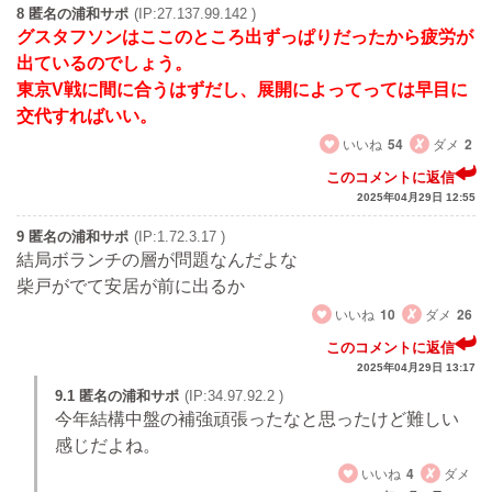
8 匿名の浦和サポ
(IP:27.137.99.142 )
グスタフソンはここのところ出ずっぱりだったから疲労が
出ているのでしょう。
東京V戦に間に合うはずだし、展開によってっては早目に
交代すればいい。
いいね
54
ダメ
2
このコメントに返信
2025年04月29日 12:55
9 匿名の浦和サポ
(IP:1.72.3.17 )
結局ボランチの層が問題なんだよな
柴戸がでて安居が前に出るか
いいね
10
ダメ
26
このコメントに返信
2025年04月29日 13:17
9.1 匿名の浦和サポ
(IP:34.97.92.2 )
今年結構中盤の補強頑張ったなと思ったけど難しい
感じだよね。
いいね
4
ダメ