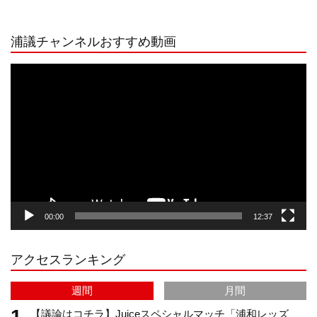
n
i
o
e
浦議チャンネルおすすめ動画
s
k
u
e
動
画
プ
t
T
T
d
レ
ー
a
o
u
ヤ
ー
g
k
b
00:00
12:37
r
e
アクセスランキング
a
C
週間
月間
m
h
【議論はコチラ】Juiceスペシャルマッチ「浦和レッズ