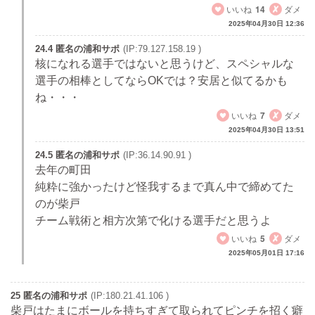
いいね
14
ダメ
2025年04月30日 12:36
24.4 匿名の浦和サポ
(IP:79.127.158.19 )
核になれる選手ではないと思うけど、スペシャルな
選手の相棒としてならOKでは？安居と似てるかも
ね・・・
いいね
7
ダメ
2025年04月30日 13:51
24.5 匿名の浦和サポ
(IP:36.14.90.91 )
去年の町田
純粋に強かったけど怪我するまで真ん中で締めてた
のが柴戸
チーム戦術と相方次第で化ける選手だと思うよ
いいね
5
ダメ
2025年05月01日 17:16
25 匿名の浦和サポ
(IP:180.21.41.106 )
柴戸はたまにボールを持ちすぎて取られてピンチを招く癖