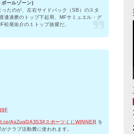
トボールゾーン)
なったのが、左右サイドバック（SB）のスタ
渡邊凌磨のトップ下起用、MFサミュエル・グ
MF松尾佑介の１トップ抜擢だ。
0d9F
//t.co/AsZuqDA3S3
#スポーツくじWINNER
を
部がクラブ活動費に使われます。