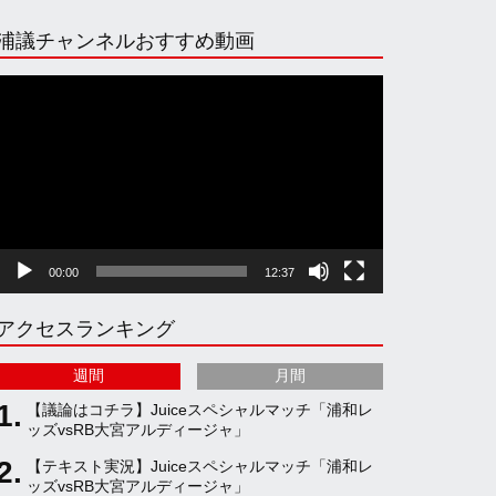
n
i
o
e
浦議チャンネルおすすめ動画
s
k
u
e
動
画
プ
t
T
T
d
レ
ー
ヤ
a
o
u
ー
00:00
12:37
g
k
b
アクセスランキング
r
e
週間
月間
a
C
【議論はコチラ】Juiceスペシャルマッチ「浦和レ
ッズvsRB大宮アルディージャ」
【テキスト実況】Juiceスペシャルマッチ「浦和レ
m
h
ッズvsRB大宮アルディージャ」