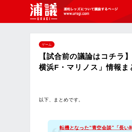
[浦議]浦和レッズについて議論するペ
ージ
ゲーム
【試合前の議論はコチラ】J
横浜F・マリノス」情報ま
以下、まとめです。
転機となった“青空会談”「長い