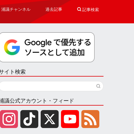
浦議チャンネル
過去記事

記事検索
サイト検索
浦議公式アカウント・フィード
I
T
X
Y
F