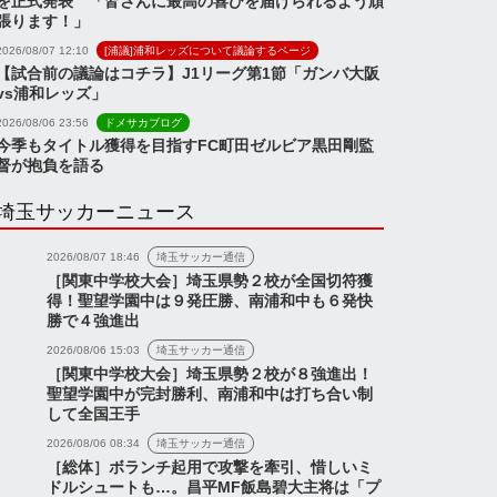
を正式発表 「皆さんに最高の喜びを届けられるよう頑
張ります！」
2026/08/07 12:10
[浦議]浦和レッズについて議論するページ
【試合前の議論はコチラ】J1リーグ第1節「ガンバ大阪
vs浦和レッズ」
2026/08/06 23:56
ドメサカブログ
今季もタイトル獲得を目指すFC町田ゼルビア黒田剛監
督が抱負を語る
埼玉サッカーニュース
2026/08/07 18:46
埼玉サッカー通信
［関東中学校大会］埼玉県勢２校が全国切符獲
得！聖望学園中は９発圧勝、南浦和中も６発快
勝で４強進出
2026/08/06 15:03
埼玉サッカー通信
［関東中学校大会］埼玉県勢２校が８強進出！
聖望学園中が完封勝利、南浦和中は打ち合い制
して全国王手
2026/08/06 08:34
埼玉サッカー通信
［総体］ボランチ起用で攻撃を牽引、惜しいミ
ドルシュートも…。昌平MF飯島碧大主将は「プ