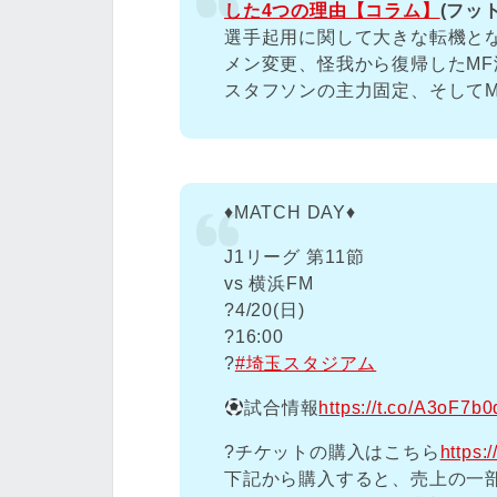
した4つの理由【コラム】
(フッ
選手起用に関して大きな転機と
メン変更、怪我から復帰したMF
スタフソンの主力固定、そして
♦️MATCH DAY♦️
J1リーグ 第11節
vs 横浜FM
?️4/20(日)
?16:00
?
#埼玉スタジアム
試合情報
https://t.co/A3oF7b
?️チケットの購入はこちら
https:
下記から購入すると、売上の一