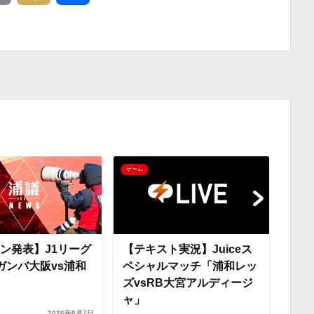
o
i
有
p
x
y
i
L
i
ゲーム
ゲーム
n
k
ン発表】J1リーグ
【テキスト実況】Juiceス
【ス
ガンバ大阪vs浦和
ペシャルマッチ「浦和レッ
ペシ
ズvsRB大宮アルディージ
ズv
ャ」
ャ」
2026年8月7日