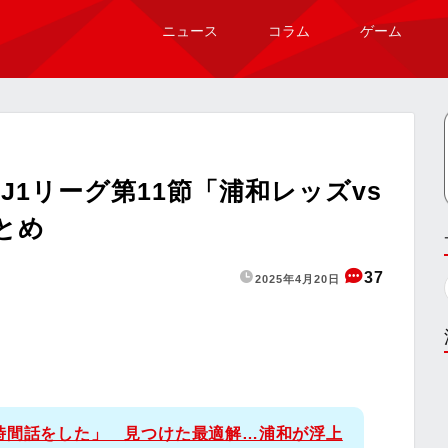
ニュース
コラム
ゲーム
1リーグ第11節「浦和レッズvs
とめ
37
2025年4月20日
時間話をした」 見つけた最適解…浦和が浮上