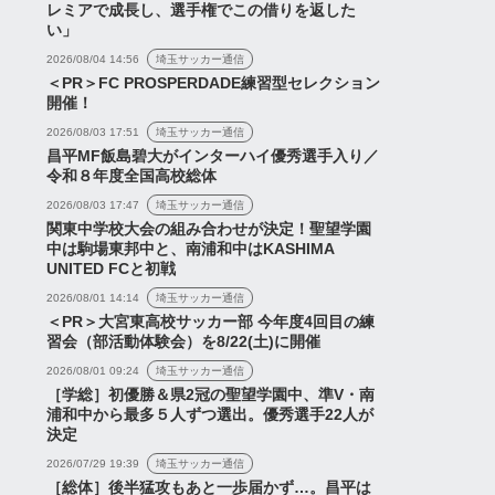
レミアで成長し、選手権でこの借りを返した
い」
2026/08/04 14:56
埼玉サッカー通信
＜PR＞FC PROSPERDADE練習型セレクション
開催！
2026/08/03 17:51
埼玉サッカー通信
昌平MF飯島碧大がインターハイ優秀選手入り／
令和８年度全国高校総体
2026/08/03 17:47
埼玉サッカー通信
関東中学校大会の組み合わせが決定！聖望学園
中は駒場東邦中と、南浦和中はKASHIMA
UNITED FCと初戦
ゲーム
2026/08/01 14:14
埼玉サッカー通信
＜PR＞大宮東高校サッカー部 今年度4回目の練
習会（部活動体験会）を8/22(土)に開催
2026/08/01 09:24
埼玉サッカー通信
タメン発表】Juiceス
【スタメン発表】J1リーグ
［学総］初優勝＆県2冠の聖望学園中、準V・南
浦和中から最多５人ずつ選出。優秀選手22人が
ャルマッチ「浦和レッ
第1節「ガンバ大阪vs浦和
決定
sRB大宮アルディージ
レッズ」
2026/07/29 19:39
埼玉サッカー通信
［総体］後半猛攻もあと一歩届かず…。昌平は
2026年8月7日