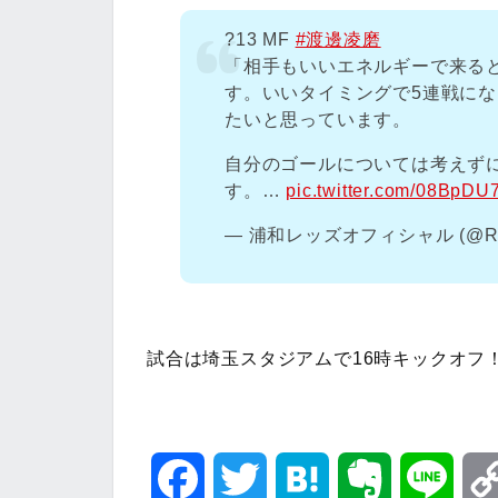
?️13 MF
#渡邊凌磨
「相手もいいエネルギーで来る
す。いいタイミングで5連戦に
たいと思っています。
自分のゴールについては考えず
す。…
pic.twitter.com/08BpDU
— 浦和レッズオフィシャル (@RED
試合は埼玉スタジアムで16時キックオフ
F
T
H
E
L