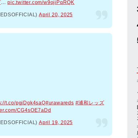
ズ
…
pic.twitter.com/w9ojiPqRQK
SOFFICIAL)
April 20, 2025
s://t.co/pgjDgk4saQ
#urawareds
#浦和レッズ
tter.com/CG4sOE7aDd
SOFFICIAL)
April 19, 2025