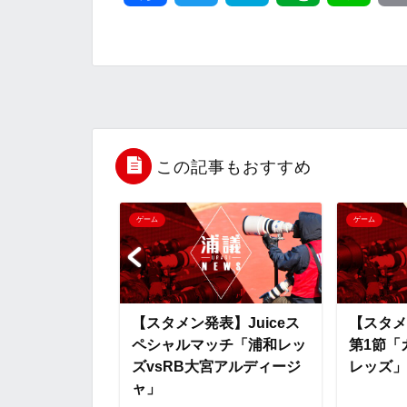
a
w
a
v
i
c
i
t
e
n
e
t
e
r
e
b
t
n
n
この記事もおすすめ
o
e
a
o
ゲーム
ゲーム
o
r
t
k
e
】Juiceス
【スタメン発表】Juiceス
【スタメ
ッチ「浦和レッ
ペシャルマッチ「浦和レッ
第1節「
宮アルディージ
ズvsRB大宮アルディージ
レッズ」
ャ」