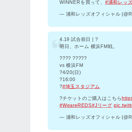
WINNERを買って、
#浦和レッ
— 浦和レッズオフィシャル (@RED
4.19 試合前日 | ?
明日、ホーム 横浜FM戦。
???? ?????
vs 横浜FM
?️4/20(日)
?16:00
?
#埼玉スタジアム
?️チケットのご購入はこちら
http
#WeareREDS
#Jリーグ
pic.twi
— 浦和レッズオフィシャル (@RED