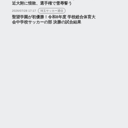
2026年8月1日
近大附に惜敗、選手権で雪辱誓う
2026/07/28 17:17
埼玉サッカー通信
聖望学園が初優勝！令和8年度 学校総合体育大
会中学校サッカーの部 決勝の試合結果