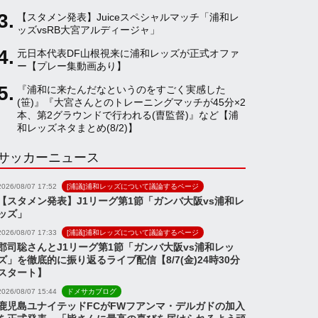
【スタメン発表】Juiceスペシャルマッチ「浦和レ
a
ッズvsRB大宮アルディージャ」
元日本代表DF山根視来に浦和レッズが正式オファ
ー【プレー集動画あり】
n
『浦和に来たんだなというのをすごく実感した
(笹)』『大宮さんとのトレーニングマッチが45分×2
n
本、第2グラウンドで行われる(曺監督)』など【浦
和レッズネタまとめ(8/2)】
サッカーニュース
e
2026/08/07 17:52
[浦議]浦和レッズについて議論するページ
l
【スタメン発表】J1リーグ第1節「ガンバ大阪vs浦和レ
ッズ」
2026/08/07 17:33
[浦議]浦和レッズについて議論するページ
郡司聡さんとJ1リーグ第1節「ガンバ大阪vs浦和レッ
ズ」を徹底的に振り返るライブ配信【8/7(金)24時30分
スタート】
2026/08/07 15:44
ドメサカブログ
鹿児島ユナイテッドFCがFWフアンマ・デルガドの加入