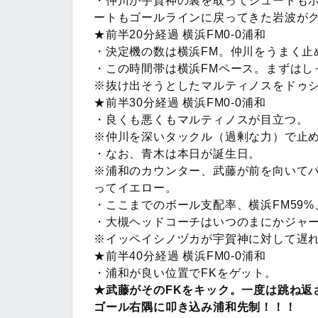
・仲川が宇賀神の裏を取ってシュートも
ートもゴールラインに戻ってきた岩波が
★前半20分経過 横浜FM0-0浦和
・決定機の数は横浜FM。仲川をうまく止
・この時間帯は横浜FMペース。まずはし
※抜け出そうとしたマルティノスをドゥ
★前半30分経過 横浜FM0-0浦和
・良くも悪くもマルティノスが目立つ。
※仲川を深いタックル（過剰な力）で止
・なお、青木は本日が誕生日。
※浦和のカウンター、武藤が前を向いて
ってイエロー。
・ここまでのボール支配率、横浜FM59%
・大槻ヘッドコーチはいつのまにかジャ
※イッペイシノヅカが宇賀神に対して遅
★前半40分経過 横浜FM0-0浦和
・浦和が良い位置でFKをゲット。
★武藤がそのFKをキック。一度は跳ね返
ゴール右隅に叩き込み浦和先制！！！