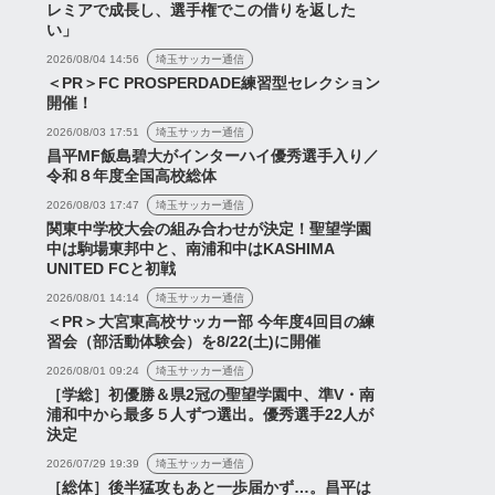
レミアで成長し、選手権でこの借りを返した
い」
2026/08/04 14:56
埼玉サッカー通信
＜PR＞FC PROSPERDADE練習型セレクション
開催！
2026/08/03 17:51
埼玉サッカー通信
昌平MF飯島碧大がインターハイ優秀選手入り／
令和８年度全国高校総体
2026/08/03 17:47
埼玉サッカー通信
関東中学校大会の組み合わせが決定！聖望学園
中は駒場東邦中と、南浦和中はKASHIMA
UNITED FCと初戦
2026/08/01 14:14
埼玉サッカー通信
＜PR＞大宮東高校サッカー部 今年度4回目の練
習会（部活動体験会）を8/22(土)に開催
2026/08/01 09:24
埼玉サッカー通信
［学総］初優勝＆県2冠の聖望学園中、準V・南
浦和中から最多５人ずつ選出。優秀選手22人が
決定
2026/07/29 19:39
埼玉サッカー通信
［総体］後半猛攻もあと一歩届かず…。昌平は