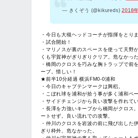
— きくぞう (@kikureds)
2018
・今日も大槻ヘッドコーチが指揮をとり
・試合開始！
・マリノスが裏のスペースを使って天野
くも宇賀神がぎりぎりクリア。危なかっ
・橋岡のクロスを巧みな胸トラップで前を
ーブ。惜しい！
★前半10分経過 横浜FM0-0浦和
・今日のキャプテンマークは興梠。
・こぼれ球を浦和が拾う事が多く浦和ペ
・サイドチェンジから良い攻撃を作れて
・長澤を力強いキープから橋岡がクロス
ートせず。良い流れでの攻撃。
・仲川のクロスを岩波の前に飛び出した
ぎり枠外。危なかった。