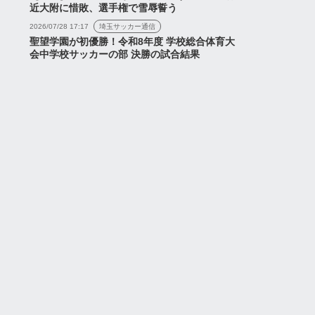
近大附に惜敗、選手権で雪辱誓う
2026/07/28 17:17
埼玉サッカー通信
聖望学園が初優勝！令和8年度 学校総合体育大
会中学校サッカーの部 決勝の試合結果