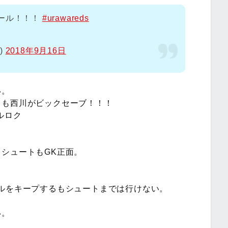
ゴール！！！
#urawareds
1)
2018年9月16日
い。
るも西川がビックセーブ！！！
ルロク
シュートもGK正面。
ルをキープするもシュートまでは行けない。
い。