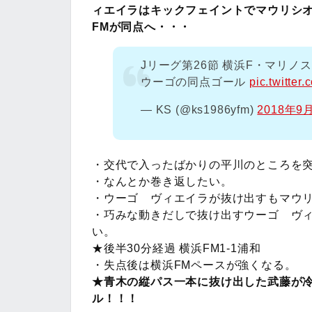
ィエイラはキックフェイントでマウリシ
FMが同点へ・・・
Jリーグ第26節 横浜F・マリノス
ウーゴの同点ゴール
pic.twitte
— KS (@ks1986yfm)
2018年9
・交代で入ったばかりの平川のところを
・なんとか巻き返したい。
・ウーゴ ヴィエイラが抜け出すもマウ
・巧みな動きだしで抜け出すウーゴ ヴ
い。
★後半30分経過 横浜FM1-1浦和
・失点後は横浜FMペースが強くなる。
★青木の縦パス一本に抜け出した武藤が
ル！！！