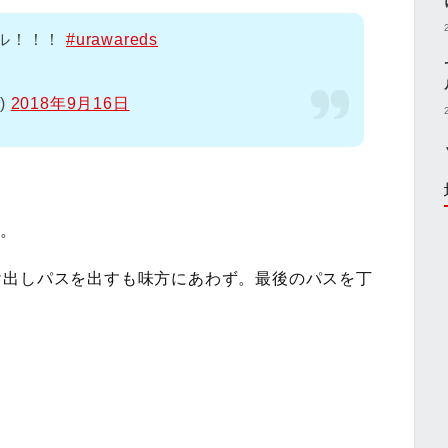
ール！！！
#urawareds
1)
2018年9月16日
ト。
け出しパスを出すも味方にあわず。最後のパスを丁