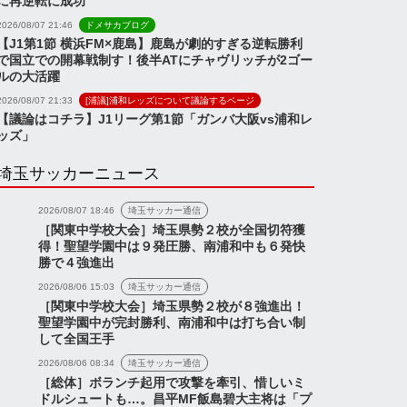
に再逆転に成功
2026/08/07 21:46
ドメサカブログ
【J1第1節 横浜FM×鹿島】鹿島が劇的すぎる逆転勝利
で国立での開幕戦制す！後半ATにチャヴリッチが2ゴー
ルの大活躍
2026/08/07 21:33
[浦議]浦和レッズについて議論するページ
【議論はコチラ】J1リーグ第1節「ガンバ大阪vs浦和レ
ッズ」
埼玉サッカーニュース
2026/08/07 18:46
埼玉サッカー通信
［関東中学校大会］埼玉県勢２校が全国切符獲
得！聖望学園中は９発圧勝、南浦和中も６発快
勝で４強進出
2026/08/06 15:03
埼玉サッカー通信
［関東中学校大会］埼玉県勢２校が８強進出！
聖望学園中が完封勝利、南浦和中は打ち合い制
して全国王手
2026/08/06 08:34
埼玉サッカー通信
［総体］ボランチ起用で攻撃を牽引、惜しいミ
ドルシュートも…。昌平MF飯島碧大主将は「プ