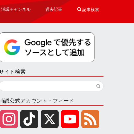
浦議チャンネル
過去記事

記事検索
サイト検索
浦議公式アカウント・フィード
I
T
X
Y
F