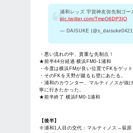
浦和レッズ 宇賀神友弥先制ゴ
pic.twitter.com/TmpO6DP3IO
— DAISUKE (@s_daisuke042
・悪い流れの中、貴重な先制点！
★前半44分経過 横浜FM0-1浦和
・今度は横浜FMが良い位置でFKをゲッ
・そのFKを天野が蹴るも壁にあたる。
・浦和のカウンター、マルティノスが抜
寧に行きたかった。
★前半終了 横浜FM0-1浦和
【後半】
※浦和1人目の交代：マルティノス→荻原