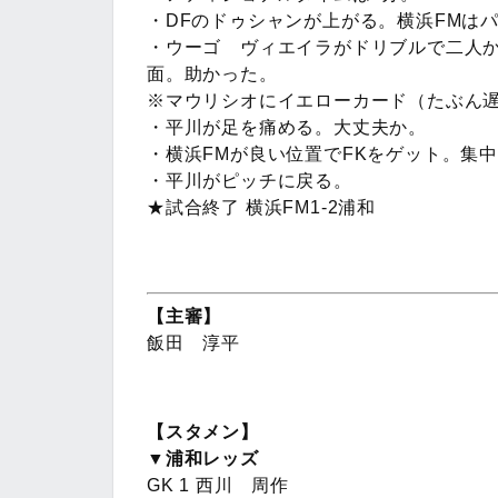
・DFのドゥシャンが上がる。横浜FMは
・ウーゴ ヴィエイラがドリブルで二人
面。助かった。
※マウリシオにイエローカード（たぶん
・平川が足を痛める。大丈夫か。
・横浜FMが良い位置でFKをゲット。集
・平川がピッチに戻る。
★試合終了 横浜FM1-2浦和
【主審】
飯田 淳平
【スタメン】
▼浦和レッズ
GK 1 西川 周作