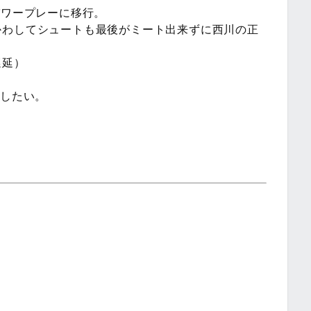
パワープレーに移行。
かわしてシュートも最後がミート出来ずに西川の正
遅延）
中したい。