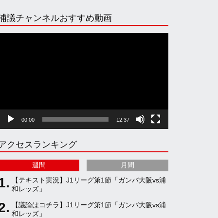
n
i
o
e
浦議チャンネルおすすめ動画
s
k
u
e
動
画
プ
t
T
T
d
レ
ー
ヤ
a
o
u
ー
00:00
12:37
g
k
b
アクセスランキング
r
e
週間
月間
a
C
【テキスト実況】J1リーグ第1節「ガンバ大阪vs浦
和レッズ」
【議論はコチラ】J1リーグ第1節「ガンバ大阪vs浦
m
h
和レッズ」