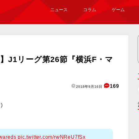
ニュース
コラム
ゲーム
】J1リーグ第26節『横浜F・マ
169
2018年9月16日
)
wareds
pic.twitter.com/rwNReU7fSx