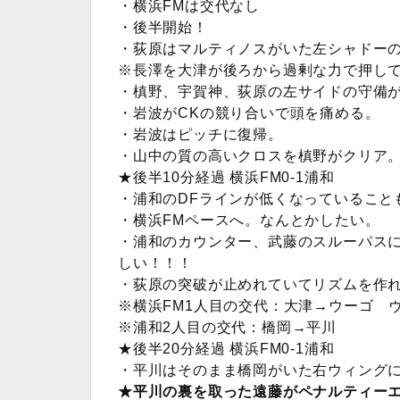
・横浜FMは交代なし
・後半開始！
・荻原はマルティノスがいた左シャドー
※長澤を大津が後ろから過剰な力で押し
・槙野、宇賀神、荻原の左サイドの守備
・岩波がCKの競り合いで頭を痛める。
・岩波はピッチに復帰。
・山中の質の高いクロスを槙野がクリア
★後半10分経過 横浜FM0-1浦和
・浦和のDFラインが低くなっていること
・横浜FMペースへ。なんとかしたい。
・浦和のカウンター、武藤のスルーパスに
しい！！！
・荻原の突破が止めれていてリズムを作
※横浜FM1人目の交代：大津→ウーゴ 
※浦和2人目の交代：橋岡→平川
★後半20分経過 横浜FM0-1浦和
・平川はそのまま橋岡がいた右ウィング
★平川の裏を取った遠藤がペナルティーエ