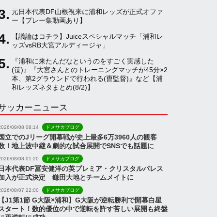
元日本代表DF山根視来に浦和レッズが正式オファ
a
ー【プレー集動画あり】
【議論はコチラ】Juiceスペシャルマッチ「浦和レ
ッズvsRB大宮アルディージャ」
n
『浦和に来たんだなというのをすごく実感した
(笹)』『大宮さんとのトレーニングマッチが45分×2
n
本、第2グラウンドで行われる(曺監督)』など【浦
和レッズネタまとめ(8/2)】
サッカーニュース
e
2026/08/08 08:14
ドメサカブログ
l
国立でのJリーグ開幕戦が史上最多6万3960人の観客
数！地上波中継＆劇的な試合展開でSNSでも話題に
2026/08/08 01:20
ドメサカブログ
日本代表DF冨安健洋の英プレミア・クリスタルパレス
加入が正式決定 鎌田大地とチームメイトに
2026/08/07 22:00
ドメサカブログ
【J1第1節 G大阪×浦和】G大阪が逆転勝利で開幕白星
スタート！数的優位の中で逆転を許す苦しい展開も終盤