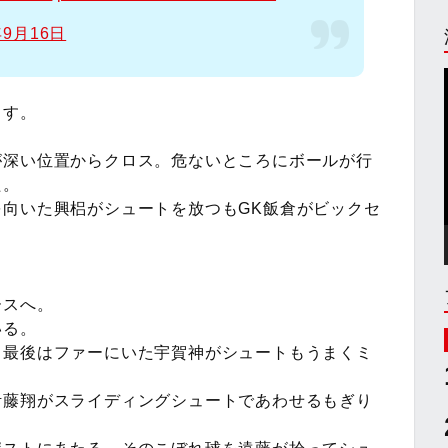
年9月16日
ます。
が深い位置からクロス。危ないところにボールが行
た。
向いた興梠がシュートを放つもGK飯倉がビックセ
ースへ。
いる。
。最後はファーにいた宇賀神がシュートもうまくミ
伊藤翔がスライディングシュートであわせるもぎり