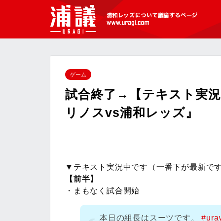
[浦議]浦和レッズについて議論するペ
ージ
ゲーム
試合終了→【テキスト実況
リノスvs浦和レッズ』
▼テキスト実況中です（一番下が最新です
【前半】
・まもなく試合開始
本日の組長はスーツです。
#ura