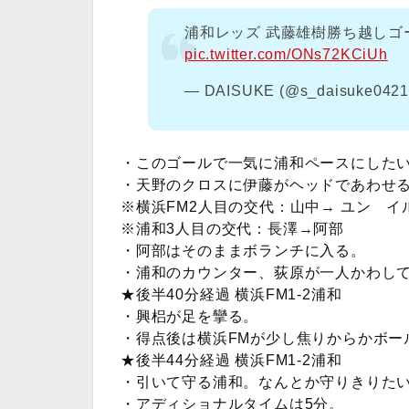
浦和レッズ 武藤雄樹勝ち越し
pic.twitter.com/ONs72KCiUh
— DAISUKE (@s_daisuke042
・このゴールで一気に浦和ペースにした
・天野のクロスに伊藤がヘッドであわせ
※横浜FM2人目の交代：山中→ ユン イ
※浦和3人目の交代：長澤→阿部
・阿部はそのままボランチに入る。
・浦和のカウンター、荻原が一人かわして
★後半40分経過 横浜FM1-2浦和
・興梠が足を攣る。
・得点後は横浜FMが少し焦りからかボー
★後半44分経過 横浜FM1-2浦和
・引いて守る浦和。なんとか守りきりた
・アディショナルタイムは5分。