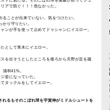
ポストにあたる。そのこぼれ球を遠藤が拾ってシュ
クリアで防ぐ！！！危なかった。
めることが出来ていない。気をつけたい。
っかり守りたい。
シャンが手を使って止めてドゥシャンにイエロー。
めたとして青木にイエロー。
パスを出そうとしたところを後ろから天野が足を蹴
、浦和41%。
ージ姿になっていた。
れてタックルをしてイエロー。
されるもそのこぼれ球を宇賀神がミドルシュートを