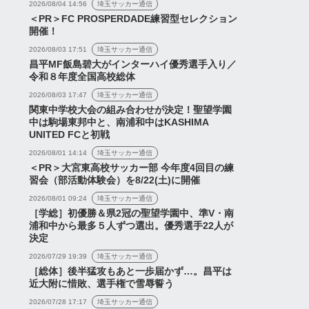
2026/08/04 14:56
埼玉サッカー通信
＜PR＞FC PROSPERDADE練習型セレクション
開催！
2026/08/03 17:51
埼玉サッカー通信
昌平MF飯島碧大がインターハイ優秀選手入り／
令和８年度全国高校総体
2026/08/03 17:47
埼玉サッカー通信
関東中学校大会の組み合わせが決定！聖望学園
中は駒場東邦中と、南浦和中はKASHIMA
UNITED FCと初戦
2026/08/01 14:14
埼玉サッカー通信
＜PR＞大宮東高校サッカー部 今年度4回目の練
習会（部活動体験会）を8/22(土)に開催
2026/08/01 09:24
埼玉サッカー通信
［学総］初優勝＆県2冠の聖望学園中、準V・南
浦和中から最多５人ずつ選出。優秀選手22人が
決定
2026/07/29 19:39
埼玉サッカー通信
［総体］後半猛攻もあと一歩届かず…。昌平は
近大附に惜敗、選手権で雪辱誓う
2026/07/28 17:17
埼玉サッカー通信