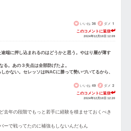
いいね
36
ダメ
1
このコメントに返信
2024年12月10日 12:09
た途端に押し込まれるのはどうかと思う。やはり層が薄す
なる。あの３失点は全部防げたよ。
しかない。セレッソはINACに勝って勢いづいてるから、
いいね
49
ダメ
2
このコメントに返信
2024年12月10日 12:20
ど去年の段階でもっと若手に経験を積ませておくべき
バーで戦ってたのに補強もしないんだもん