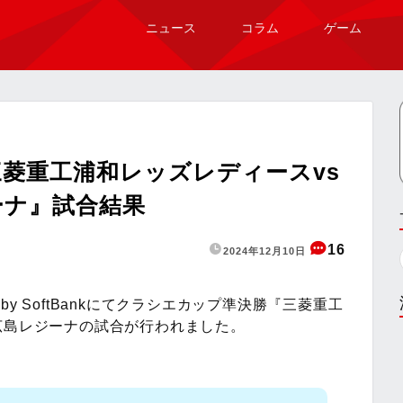
ニュース
コラム
ゲーム
菱重工浦和レッズレディースvs
ーナ』試合結果
16
2024年12月10日
ted by SoftBankにてクラシエカップ準決勝『三菱重工
広島レジーナの試合が行われました。