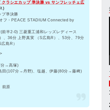
ーグ クラシエカップ 準決勝 vs サンフレッチェ広
ス)
カップ準決勝
フ・PEACE STADIUM Connected by
(前半2-0) 三菱重工浦和レッズレディース
R）、36分 上野真実 （S広島R）、53分、79分
S広島R）
>
7分→高塚)
島田(107分→丹野)、塩越、伊藤(80分→藤﨑)
、前原