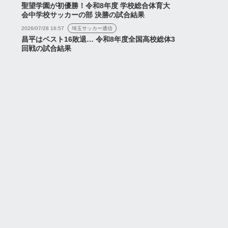
聖望学園が初優勝！令和8年度 学校総合体育大
会中学校サッカーの部 決勝の試合結果
2026/07/28 16:57
埼玉サッカー通信
昌平はベスト16敗退… 令和8年度全国高校総体3
回戦の試合結果
ゲーム
合前の議論はコチラ】
【議論はコチラ】Juiceス
iceスペシャルマッチ
ペシャルマッチ「浦和レッ
和レッズvsRB大宮ア
ズvsRB大宮アルディージ
ー...
ャ」