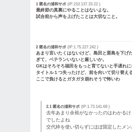
1 匿名の浦和サポ
(IP:210.137.33.22 )
最終節の真裏にやることはないよな。
試合前から声を上げたことは大切なこと。
2 匿名の浦和サポ
(IP:1.75.227.242 )
あまり言いたくはないけど、島田と栗島を下げ
ぎて、ベテランいないと厳しいか。
GKはそろそろ福田をもっと育てないと手遅れに
タイトル１つ失ったけど、前を向いて切り替える
ここで負けるとガタガタ崩れそうで怖いわ
2.1 匿名の浦和サポ
(IP:1.73.141.69 )
去年あまり余裕がなかったのはわかるけ
でしたよね
交代枠を使い切らずにほぼ固定したメン