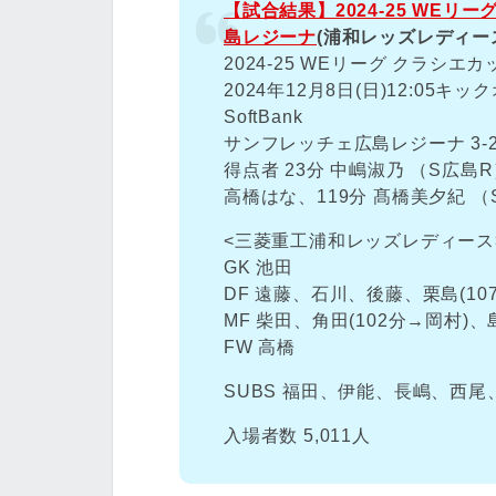
【試合結果】2024-25 WEリ
島レジーナ
(浦和レッズレディー
2024-25 WEリーグ クラシエ
2024年12月8日(日)12:05キックオ
SoftBank
サンフレッチェ広島レジーナ 3-2
得点者 23分 中嶋淑乃 （S広島
高橋はな、119分 髙橋美夕紀 （
<三菱重工浦和レッズレディース
GK 池田
DF 遠藤、石川、後藤、栗島(10
MF 柴田、角田(102分→岡村)、
FW 高橋
SUBS 福田、伊能、長嶋、西尾
入場者数 5,011人