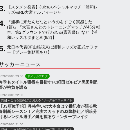
【スタメン発表】Juiceスペシャルマッチ「浦和レ
a
ッズvsRB大宮アルディージャ」
『浦和に来たんだなというのをすごく実感した
(笹)』『大宮さんとのトレーニングマッチが45分×2
n
本、第2グラウンドで行われる(曺監督)』など【浦
和レッズネタまとめ(8/2)】
n
元日本代表DF山根視来に浦和レッズが正式オファ
ー【プレー集動画あり】
サッカーニュース
e
2026/08/06 23:56
ドメサカブログ
l
今季もタイトル獲得を目指すFC町田ゼルビア黒田剛監
督が抱負を語る
2026/08/06 22:00
[J論] – これを読めばJが見える Jリーグ系コラムサイト
【J3順位予想】昇格争いの大本命は？番記者が語る秋
春制新シーズン！／充実スカッドのJ2降格組／明暗分
けるレンタル選手／鍵を握るウィンターブレイク
2026/08/06 21:00
[J論] – これを読めばJが見える Jリーグ系コラムサイト