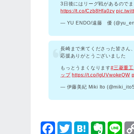
3日後にはリーグ戦があるので
https://t.co/Czb8Hfa0zv
pic.twi
— YU ENDO/遠藤 優 (@yu_en
長崎まで来てくださった皆さん
応援ありがとうございました
もっとうまくなります
#三菱重
ップ
https://t.co/IgUVwokeQW
— 伊藤美紀 Miki Ito (@miki_ito
F
T
H
E
L