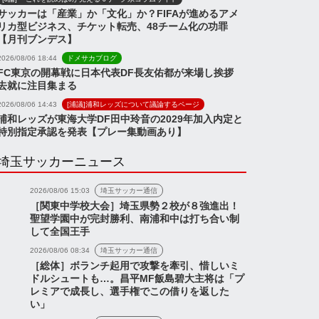
サッカーは「産業」か「文化」か？FIFAが進めるアメ
リカ型ビジネス、チケット転売、48チーム化の功罪
【月刊ブンデス】
2026/08/06 18:44
ドメサカブログ
FC東京の開幕戦に日本代表DF長友佑都が来場し挨拶
去就に注目集まる
2026/08/06 14:43
[浦議]浦和レッズについて議論するページ
浦和レッズが東海大学DF田中玲音の2029年加入内定と
特別指定承認を発表【プレー集動画あり】
埼玉サッカーニュース
2026/08/06 15:03
埼玉サッカー通信
［関東中学校大会］埼玉県勢２校が８強進出！
聖望学園中が完封勝利、南浦和中は打ち合い制
して全国王手
2026/08/06 08:34
埼玉サッカー通信
［総体］ボランチ起用で攻撃を牽引、惜しいミ
ドルシュートも…。昌平MF飯島碧大主将は「プ
レミアで成長し、選手権でこの借りを返した
い」