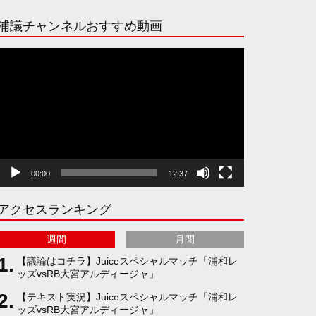
n
i
o
e
浦議チャンネルおすすめ動画
s
k
u
e
動
画
プ
t
T
T
d
レ
ー
ヤ
a
o
u
ー
00:00
12:37
g
k
b
アクセスランキング
r
e
週間
月間
a
C
【議論はコチラ】Juiceスペシャルマッチ「浦和レ
ッズvsRB大宮アルディージャ」
【テキスト実況】Juiceスペシャルマッチ「浦和レ
m
h
ッズvsRB大宮アルディージャ」