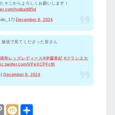
またそこからよろしくお願いします！
tter.com/IvpbaItB5d
do_17)
December 8, 2024
、放送で見てくださった皆さん
工浦和レッズレディース
#伊藤美紀
#クラシエカ
pic.twitter.com/VPeXCPFcfK
5)
December 8, 2024
C
M
共