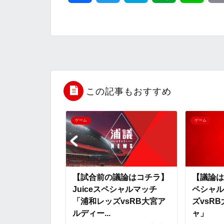
a
w
a
v
i
c
i
t
e
n
e
t
e
r
e
b
t
n
n
この記事もおすすめ
o
e
a
o
ゲーム
ゲーム
o
r
t
k
e
】Juiceス
【試合前の議論はコチラ】
【議論は
ッチ「浦和レッ
Juiceスペシャルマッチ
ペシャル
宮アルディージ
「浦和レッズvsRB大宮ア
ズvsR
ルディー...
ャ」