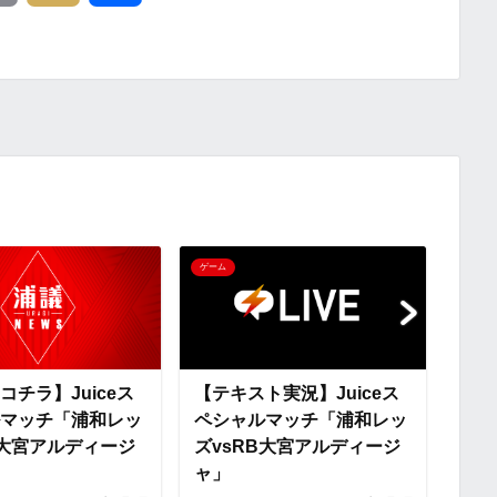
o
i
有
p
x
y
i
L
i
ゲーム
ゲーム
n
k
コチラ】Juiceス
【テキスト実況】Juiceス
【試
マッチ「浦和レッ
ペシャルマッチ「浦和レッ
Ju
B大宮アルディージ
ズvsRB大宮アルディージ
「浦
ャ」
ルディ