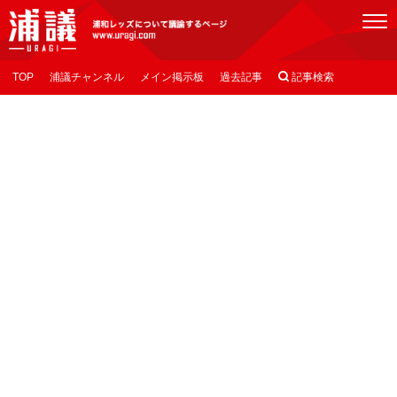
[浦議]浦和レッズについて議論するページ
TOP
浦議チャンネル
メイン掲示板
過去記事

記事検索