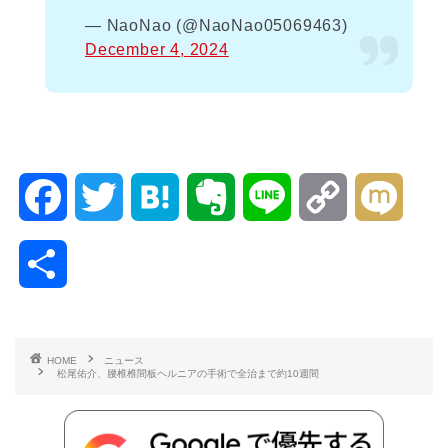
— NaoNao (@NaoNao05069463)
December 4, 2024
F
T
H
E
L
C
M
a
w
a
v
i
o
i
共
c
i
t
e
n
p
x
有
e
t
e
r
e
y
i
HOME
ニュース
松尾佑介、腰椎椎間板ヘルニアの手術で全治まで約10週間
b
t
n
n
L
o
e
a
o
i