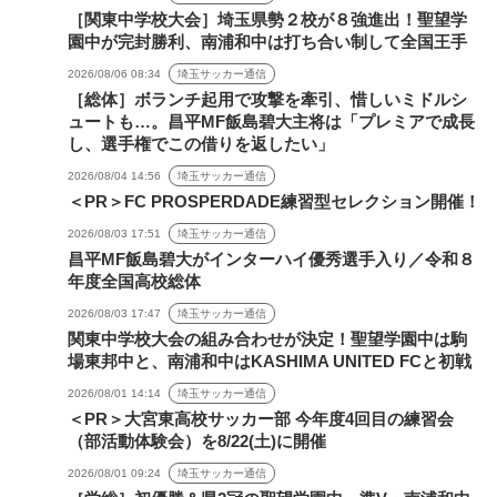
［関東中学校大会］埼玉県勢２校が８強進出！聖望学
園中が完封勝利、南浦和中は打ち合い制して全国王手
2026/08/06 08:34
埼玉サッカー通信
［総体］ボランチ起用で攻撃を牽引、惜しいミドルシ
ュートも…。昌平MF飯島碧大主将は「プレミアで成長
し、選手権でこの借りを返したい」
2026/08/04 14:56
埼玉サッカー通信
＜PR＞FC PROSPERDADE練習型セレクション開催！
2026/08/03 17:51
埼玉サッカー通信
昌平MF飯島碧大がインターハイ優秀選手入り／令和８
年度全国高校総体
2026/08/03 17:47
埼玉サッカー通信
関東中学校大会の組み合わせが決定！聖望学園中は駒
場東邦中と、南浦和中はKASHIMA UNITED FCと初戦
2026/08/01 14:14
埼玉サッカー通信
＜PR＞大宮東高校サッカー部 今年度4回目の練習会
（部活動体験会）を8/22(土)に開催
2026/08/01 09:24
埼玉サッカー通信