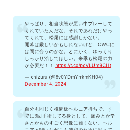
やっぱり、相当状態が悪い中プレーして
くれていたんだな。それであれだけやっ
てくれて、松尾には感謝しかない。
開幕は厳しいかもしれないけど、CWCに
は間に合うのかな。とにかく、ゆっくり
しっかり治してほしい。来季も松尾の力
が必要だ！！
https://t.co/pcVLUm9CHt
— chizuru (@8v0YDmYrrkmKH04)
December 4, 2024
自分も同じく椎間板ヘルニア持ちで、す
でに3回手術してる身として、痛みとか辛
さとかものすごく想像に難くない。ヘル
ニアと闘いながらも浦和のために戦って