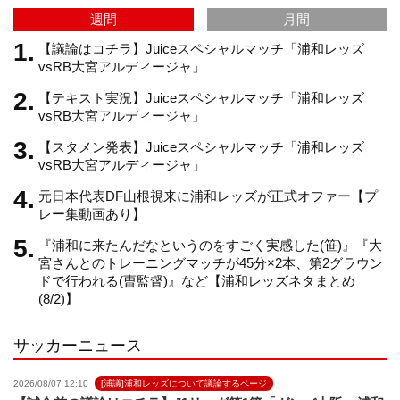
週間
月間
m
h
【議論はコチラ】Juiceスペシャルマッチ「浦和レッズ
vsRB大宮アルディージャ」
【テキスト実況】Juiceスペシャルマッチ「浦和レッズ
a
vsRB大宮アルディージャ」
【スタメン発表】Juiceスペシャルマッチ「浦和レッズ
n
vsRB大宮アルディージャ」
元日本代表DF山根視来に浦和レッズが正式オファー【プ
n
レー集動画あり】
『浦和に来たんだなというのをすごく実感した(笹)』『大
e
宮さんとのトレーニングマッチが45分×2本、第2グラウン
ドで行われる(曺監督)』など【浦和レッズネタまとめ
(8/2)】
l
サッカーニュース
2026/08/07 12:10
[浦議]浦和レッズについて議論するページ