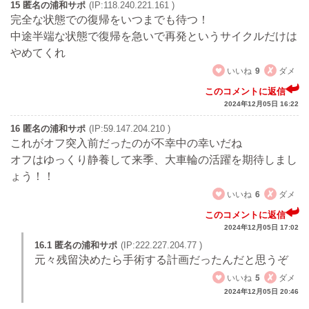
15 匿名の浦和サポ
(IP:118.240.221.161 )
完全な状態での復帰をいつまでも待つ！
中途半端な状態で復帰を急いで再発というサイクルだけは
やめてくれ
いいね
9
ダメ
このコメントに返信
2024年12月05日 16:22
16 匿名の浦和サポ
(IP:59.147.204.210 )
これがオフ突入前だったのが不幸中の幸いだね
オフはゆっくり静養して来季、大車輪の活躍を期待しまし
ょう！！
いいね
6
ダメ
このコメントに返信
2024年12月05日 17:02
16.1 匿名の浦和サポ
(IP:222.227.204.77 )
元々残留決めたら手術する計画だったんだと思うぞ
いいね
5
ダメ
2024年12月05日 20:46