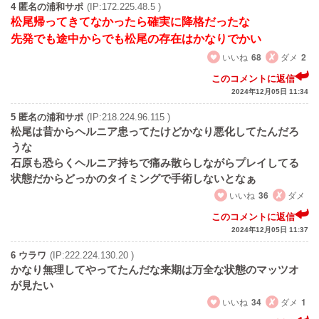
4 匿名の浦和サポ
(IP:172.225.48.5 )
松尾帰ってきてなかったら確実に降格だったな
先発でも途中からでも松尾の存在はかなりでかい
いいね
68
ダメ
2
このコメントに返信
2024年12月05日 11:34
5 匿名の浦和サポ
(IP:218.224.96.115 )
松尾は昔からヘルニア患ってたけどかなり悪化してたんだろ
うな
石原も恐らくヘルニア持ちで痛み散らしながらプレイしてる
状態だからどっかのタイミングで手術しないとなぁ
いいね
36
ダメ
このコメントに返信
2024年12月05日 11:37
6 ウラワ
(IP:222.224.130.20 )
かなり無理してやってたんだな来期は万全な状態のマッツオ
が見たい
いいね
34
ダメ
1