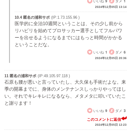
いいね
9
ダメ
1
2024年12月05日 13:14
10.4 匿名の浦和サポ
(IP:1.73.155.96 )
医学的に全治10週間ということは、その少し前から
リハビリを始めてプロサッカー選手としてフルパワ
ーを出せるようになるまでにはもっと時間がかかる
ということだな。
いいね
1
ダメ
6
2024年12月05日 20:36
11 匿名の浦和サポ
(IP:49.105.97.118 )
石原も腰が悪いと言っていたし、大久保も手術だよな。来
季の開幕までに、身体のメンテナンスしっかりやってほし
い。それでキレキレになるなら、メタメタに叩いていたこ
と謝ります！
いいね
9
ダメ
3
このコメントに返信
2024年12月05日 12:23