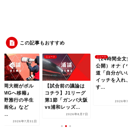
この記事もおすすめ
ース
ニュース
ニュース
（24時間全文無
公開）オナイウ
道「自分がいい
イッチを入れ、
橋岡大樹がボル
【試合前の議論は
す...
アMGへ移籍』
コチラ】J1リーグ
岡野雅行の半生
第1節「ガンバ大阪
2026年7月
映画化』など
vs浦和レッズ...
...
2026年8月7日
2026年7月31日