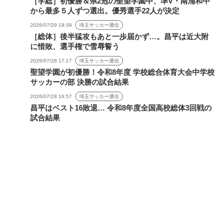
［学総］初優勝＆県2冠の聖望学園中、準V・南浦和中
から最多５人ずつ選出。優秀選手22人が決定
2026/07/29 19:39
埼玉サッカー通信
［総体］後半猛攻もあと一歩届かず…。昌平は近大附
に惜敗、選手権で雪辱誓う
2026/07/28 17:17
埼玉サッカー通信
聖望学園が初優勝！令和8年度 学校総合体育大会中学校
サッカーの部 決勝の試合結果
2026/07/28 16:57
埼玉サッカー通信
昌平はベスト16敗退… 令和8年度全国高校総体3回戦の
試合結果