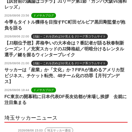
【試合前の議論はコチラ】J1リーグ第1節「ガンバ大阪vs浦和
レッズ」
2026/08/06 23:56
ドメサカブログ
今季もタイトル獲得を目指すFC町田ゼルビア黒田剛監督が抱
負を語る
2026/08/06 22:00
[J論] – これを読めばJが見える Jリーグ系コラムサイト
【J3順位予想】昇格争いの大本命は？番記者が語る秋春制新
シーズン！／充実スカッドのJ2降格組／明暗分けるレンタル
選手／鍵を握るウィンターブレイク
2026/08/06 21:00
[J論] – これを読めばJが見える Jリーグ系コラムサイト
サッカーは「産業」か「文化」か？FIFAが進めるアメリカ型
ビジネス、チケット転売、48チーム化の功罪【月刊ブンデ
ス】
2026/08/06 18:44
ドメサカブログ
FC東京の開幕戦に日本代表DF長友佑都が来場し挨拶 去就に
注目集まる
埼玉サッカーニュース
2026/08/06 15:03
埼玉サッカー通信