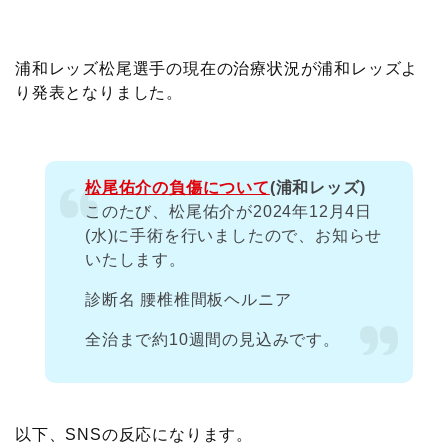
c
i
t
e
n
p
x
有
e
t
e
r
e
y
i
浦和レッズ松尾選手の現在の治療状況が浦和レッズよ
り発表となりました。
b
t
n
n
L
o
e
a
o
i
松尾佑介の負傷について
(浦和レッズ)
o
r
t
n
このたび、松尾佑介が2024年12月4日
(水)に手術を行いましたので、お知らせ
k
e
k
いたします。
診断名 腰椎椎間板ヘルニア
全治まで約10週間の見込みです。
以下、SNSの反応になります。