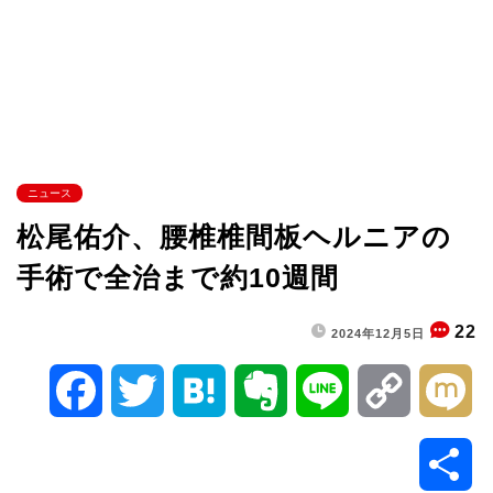
ニュース
松尾佑介、腰椎椎間板ヘルニアの
手術で全治まで約10週間
22
2024年12月5日
F
T
H
E
L
C
M
a
w
a
v
i
o
i
共