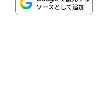
o
r
t
n
k
e
k