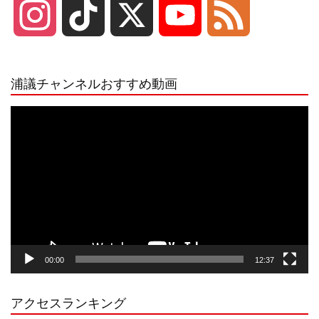
I
T
X
Y
F
n
i
o
e
浦議チャンネルおすすめ動画
s
k
u
e
動
画
プ
t
T
T
d
レ
ー
a
o
u
ヤ
ー
g
k
b
00:00
12:37
r
e
アクセスランキング
a
C