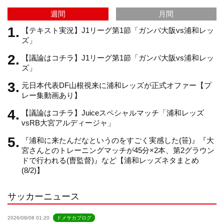
週間
月間
m
h
【テキスト実況】J1リーグ第1節「ガンバ大阪vs浦和レッ
ズ」
【議論はコチラ】J1リーグ第1節「ガンバ大阪vs浦和レッ
a
ズ」
元日本代表DF山根視来に浦和レッズが正式オファー【プ
n
レー集動画あり】
【議論はコチラ】Juiceスペシャルマッチ「浦和レッズ
n
vsRB大宮アルディージャ」
『浦和に来たんだなというのをすごく実感した(笹)』『大
e
宮さんとのトレーニングマッチが45分×2本、第2グラウン
ドで行われる(曺監督)』など【浦和レッズネタまとめ
(8/2)】
l
サッカーニュース
2026/08/08 01:20
ドメサカブログ