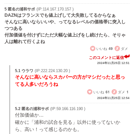
5 匿名の浦和サポ
(IP:114.167.170.157 )
DAZNはフランスでも値上げして大失敗してるからなぁ
そんなに高いならいいや、ってなるレベルの価格帯に突入し
つつある
付加価値を付けずにただ大幅な値上げをし続けたら、そりゃ
人は離れて行くよね
いいね
49
ダメ
このコメントに返信
2024年11月25日 12:51
5.1 ウラワ
(IP:222.224.130.20 )
そんなに高いならスカパーの方がマシだったと思っ
てる人多いだろうね
いいね
61
ダメ
1
2024年11月25日 12:54
5.2 匿名の浦和サポ
(IP:59.166.116.190 )
付加価値か…
確かに「浦和の試合を見る」以外に使ってないか
ら、高い！って感じるのかも。