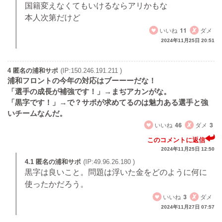
国籍変えなくてもいけるならアリかもな
本人次第だけど
いいね
11
ダメ
2024年11月25日 20:51
4 匿名の浦和サポ
(IP:150.246.191.211 )
浦和フロントの今年の対応はブーーーだな！
「選手の成長が補強です！」→まぢアカンがな。
「黒字です！」→で？サポが求めてるのは魅力ある選手と強
いチームなんだ。
いいね
46
ダメ
3
このコメントに返信
2024年11月25日 12:50
4.1 匿名の浦和サポ
(IP:49.96.26.180 )
黒字は良いこと。問題は浮いた金をどのように何に
使ったかだろう。
いいね
3
ダメ
2024年11月27日 07:57