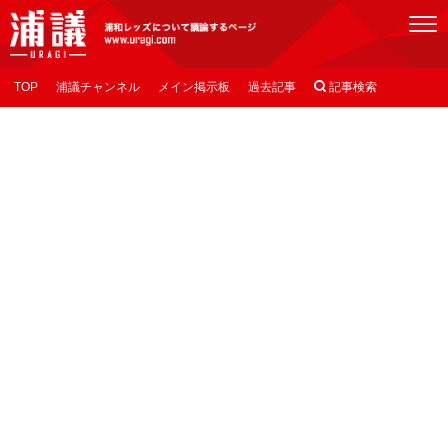
[浦議]浦和レッズについて議論するページ
TOP
浦議チャンネル
メイン掲示板
過去記事

記事検索