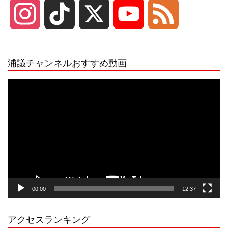
I
T
X
Y
F
n
i
o
e
浦議チャンネルおすすめ動画
s
k
u
e
動
画
プ
t
T
T
d
レ
ー
a
o
u
ヤ
ー
g
k
b
00:00
12:37
r
e
アクセスランキング
a
C