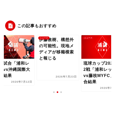
この記事もおすすめ
ース
ニュース
ニュース
伊藤敦樹、構想外
の可能性。現地メ
ディアが移籍模索
と報じる
習試合「浦和レ
琉球カップ202
ズvs沖縄国際大
2戦「浦和レッ
」結果
vs藤枝MYFC
2026年7月23日
合結果
2026年7月12日
2026年7月