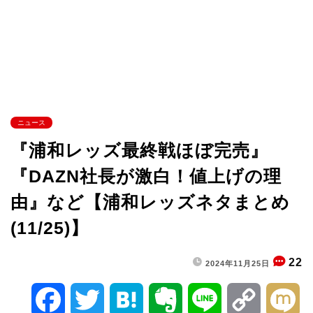
ニュース
『浦和レッズ最終戦ほぼ完売』
『DAZN社長が激白！値上げの理
由』など【浦和レッズネタまとめ
(11/25)】
22
2024年11月25日
F
T
H
E
L
C
M