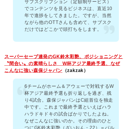
サブスクリプション（定額制サービス）
でコンテンツを見るビジネスは、直近10
年で進捗をしてきました。ですが、当然
ながら他のOTTさんも含めて、サブスク
だけではどこかで頭打ちをします。
スーパーセーブ連発のGK鈴木彩艶、ポジショニングと
〝間合い〟の素晴らしさ W杯アジア最終予選、なぜ
こんなに強い森保ジャパン
（zakzak）
6チームがホーム＆アウェーで対戦するW
杯アジア最終予選も折り返しを過ぎ、残
り4試合。森保ジャパンはC組首位を独走
中です。これまで最終予選といえばハラ
ハラドキドキの試合ばかりでしたよね。
なぜこんなに強いのか。その理由のひと
つにGK鈴木彩艶（ざいおん・22）＝パル