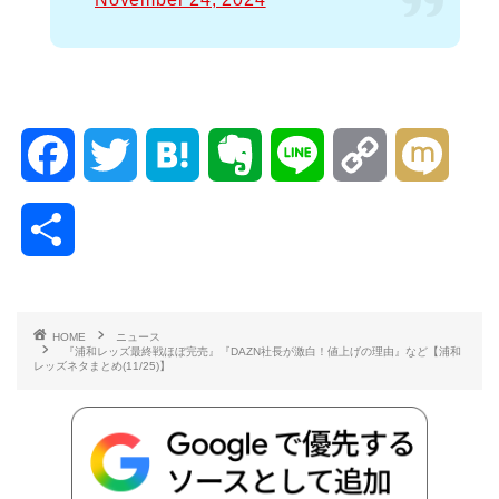
F
T
H
E
L
C
M
a
w
a
v
i
o
i
共
c
i
t
e
n
p
x
有
e
t
e
r
e
y
i
HOME
ニュース
『浦和レッズ最終戦ほぼ完売』『DAZN社長が激白！値上げの理由』など【浦和
b
t
n
n
L
レッズネタまとめ(11/25)】
o
e
a
o
i
o
r
t
n