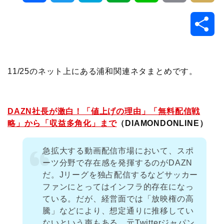
a
w
a
v
i
o
i
共
c
i
t
e
n
p
x
有
e
t
e
r
e
y
i
11/25のネット上にある浦和関連ネタまとめです。
b
t
n
n
L
o
e
a
o
i
DAZN社長が激白！「値上げの理由」「無料配信戦
略」から「収益多角化」まで
（DIAMONDONLINE）
o
r
t
n
急拡大する動画配信市場において、スポ
k
e
k
ーツ分野で存在感を発揮するのがDAZN
だ。Jリーグを独占配信するなどサッカー
ファンにとってはインフラ的存在になっ
ている。だが、経営面では「放映権の高
騰」などにより、想定通りに推移してい
ないという声もある。元Twitterジャパン