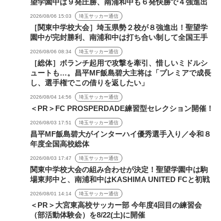
望学園中は９発圧勝、南浦和中も６発快勝で４強進出
2026/08/06 15:03
埼玉サッカー通信
［関東中学校大会］埼玉県勢２校が８強進出！聖望学
園中が完封勝利、南浦和中は打ち合い制して全国王手
2026/08/06 08:34
埼玉サッカー通信
［総体］ボランチ起用で攻撃を牽引、惜しいミドルシ
ュートも…。昌平MF飯島碧大主将は「プレミアで成長
し、選手権でこの借りを返したい」
2026/08/04 14:56
埼玉サッカー通信
＜PR＞FC PROSPERDADE練習型セレクション開催！
2026/08/03 17:51
埼玉サッカー通信
昌平MF飯島碧大がインターハイ優秀選手入り／令和８
年度全国高校総体
2026/08/03 17:47
埼玉サッカー通信
関東中学校大会の組み合わせが決定！聖望学園中は駒
場東邦中と、南浦和中はKASHIMA UNITED FCと初戦
2026/08/01 14:14
埼玉サッカー通信
＜PR＞大宮東高校サッカー部 今年度4回目の練習会
（部活動体験会）を8/22(土)に開催