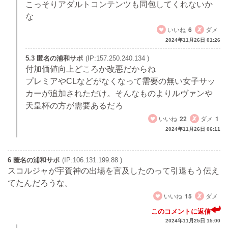
こっそりアダルトコンテンツも同包してくれないか
な
いいね
6
ダメ
2024年11月26日 01:26
5.3 匿名の浦和サポ
(IP:157.250.240.134 )
付加価値向上どころか改悪だからね
プレミアやCLなどがなくなって需要の無い女子サッ
カーが追加されただけ。そんなものよりルヴァンや
天皇杯の方が需要あるだろ
いいね
22
ダメ
1
2024年11月26日 06:11
6 匿名の浦和サポ
(IP:106.131.199.88 )
スコルジャが宇賀神の出場を言及したのって引退もう伝え
てたんだろうな。
いいね
15
ダメ
このコメントに返信
2024年11月25日 15:00