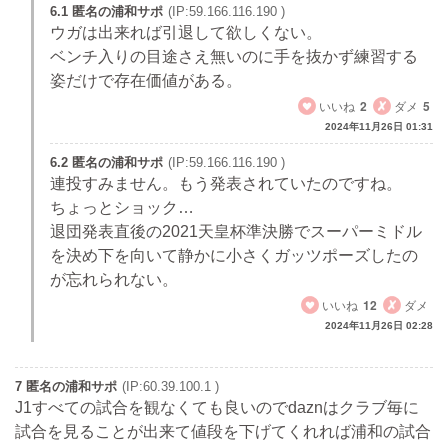
6.1 匿名の浦和サポ
(IP:59.166.116.190 )
ウガは出来れば引退して欲しくない。
ベンチ入りの目途さえ無いのに手を抜かず練習する
姿だけで存在価値がある。
いいね
2
ダメ
5
2024年11月26日 01:31
6.2 匿名の浦和サポ
(IP:59.166.116.190 )
連投すみません。もう発表されていたのですね。
ちょっとショック…
退団発表直後の2021天皇杯準決勝でスーパーミドル
を決め下を向いて静かに小さくガッツポーズしたの
が忘れられない。
いいね
12
ダメ
2024年11月26日 02:28
7 匿名の浦和サポ
(IP:60.39.100.1 )
J1すべての試合を観なくても良いのでdaznはクラブ毎に
試合を見ることが出来て値段を下げてくれれば浦和の試合