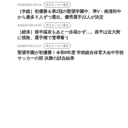
2026/08/01 09:24
埼玉サッカー通信
［学総］初優勝＆県2冠の聖望学園中、準V・南浦和中
から最多５人ずつ選出。優秀選手22人が決定
2026/07/29 19:39
埼玉サッカー通信
［総体］後半猛攻もあと一歩届かず…。昌平は近大附
に惜敗、選手権で雪辱誓う
2026/07/28 17:17
埼玉サッカー通信
聖望学園が初優勝！令和8年度 学校総合体育大会中学校
サッカーの部 決勝の試合結果