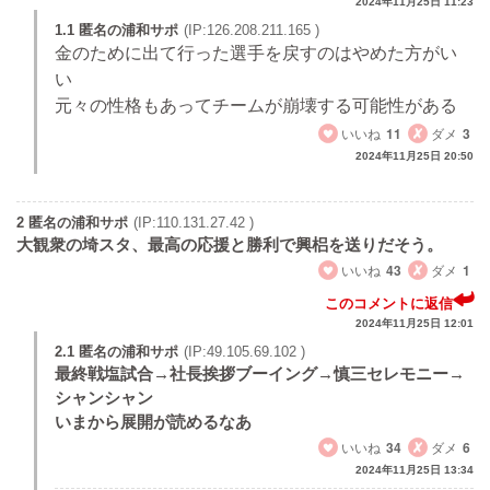
2024年11月25日 11:23
1.1 匿名の浦和サポ
(IP:126.208.211.165 )
金のために出て行った選手を戻すのはやめた方がい
い
元々の性格もあってチームが崩壊する可能性がある
いいね
11
ダメ
3
2024年11月25日 20:50
2 匿名の浦和サポ
(IP:110.131.27.42 )
大観衆の埼スタ、最高の応援と勝利で興梠を送りだそう。
いいね
43
ダメ
1
このコメントに返信
2024年11月25日 12:01
2.1 匿名の浦和サポ
(IP:49.105.69.102 )
最終戦塩試合→社長挨拶ブーイング→慎三セレモニー→
シャンシャン
いまから展開が読めるなあ
いいね
34
ダメ
6
2024年11月25日 13:34