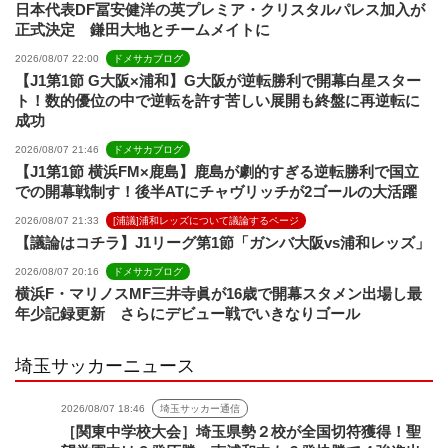
日本代表DF冨安健洋の英プレミア・クリスタルパレス加入が
正式決定 鎌田大地とチームメイトに
2026/08/07 22:00
ドメサカブログ
【J1第1節 G大阪×浦和】G大阪が逆転勝利で開幕白星スター
ト！数的優位の中で逆転を許す苦しい展開も終盤に再逆転に
成功
2026/08/07 21:46
ドメサカブログ
【J1第1節 横浜FM×鹿島】鹿島が劇的すぎる逆転勝利で国立
での開幕戦制す！後半ATにチャヴリッチが2ゴールの大活躍
2026/08/07 21:33
[浦議]浦和レッズについて議論するページ
【議論はコチラ】J1リーグ第1節「ガンバ大阪vs浦和レッズ」
2026/08/07 20:16
ドメサカブログ
横浜F・マリノスMF三井寺眞が16歳で開幕スタメン出場し最
年少記録更新 さらにデビュー戦でいきなりゴール
埼玉サッカーニュース
2026/08/07 18:46
埼玉サッカー通信
［関東中学校大会］埼玉県勢２校が全国切符獲得！聖