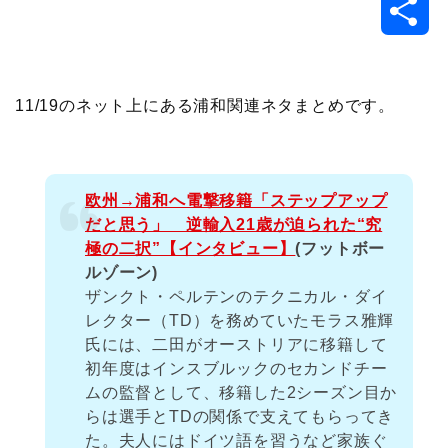
共
c
i
t
e
n
p
x
有
e
t
e
r
e
y
i
11/19のネット上にある浦和関連ネタまとめです。
b
t
n
n
L
o
e
a
o
i
欧州→浦和へ電撃移籍「ステップアップ
だと思う」 逆輸入21歳が迫られた“究
o
r
t
n
極の二択”【インタビュー】
(フットボー
ルゾーン)
k
e
k
ザンクト・ペルテンのテクニカル・ダイ
レクター（TD）を務めていたモラス雅輝
氏には、二田がオーストリアに移籍して
初年度はインスブルックのセカンドチー
ムの監督として、移籍した2シーズン目か
らは選手とTDの関係で支えてもらってき
た。夫人にはドイツ語を習うなど家族ぐ