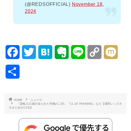
(@REDSOFFICIAL)
November 18,
2024
F
T
H
E
L
C
M
a
w
a
v
i
o
i
共
c
i
t
e
n
p
x
有
e
t
e
r
e
y
i
HOME
ニュース
『逆輸入21歳が迫られた究極の二択』『11.18 TRAINING』など【浦和レッズネ
b
t
n
n
L
タまとめ(11/19)】
o
e
a
o
i