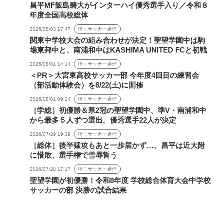
昌平MF飯島碧大がインターハイ優秀選手入り／令和８
年度全国高校総体
2026/08/03 17:47
埼玉サッカー通信
関東中学校大会の組み合わせが決定！聖望学園中は駒
場東邦中と、南浦和中はKASHIMA UNITED FCと初戦
2026/08/01 14:14
埼玉サッカー通信
＜PR＞大宮東高校サッカー部 今年度4回目の練習会
（部活動体験会）を8/22(土)に開催
2026/08/01 09:24
埼玉サッカー通信
［学総］初優勝＆県2冠の聖望学園中、準V・南浦和中
から最多５人ずつ選出。優秀選手22人が決定
2026/07/29 19:39
埼玉サッカー通信
［総体］後半猛攻もあと一歩届かず…。昌平は近大附
に惜敗、選手権で雪辱誓う
2026/07/28 17:17
埼玉サッカー通信
聖望学園が初優勝！令和8年度 学校総合体育大会中学校
サッカーの部 決勝の試合結果