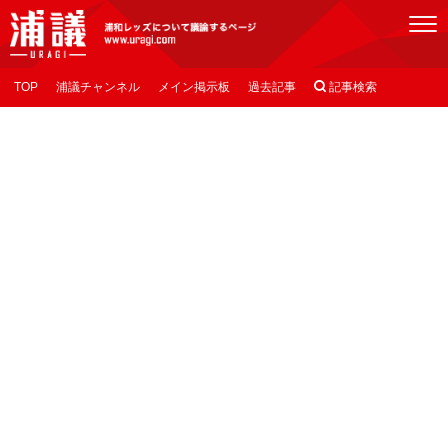
[浦議]浦和レッズについて議論するページ
TOP
浦議チャンネル
メイン掲示板
過去記事

記事検索