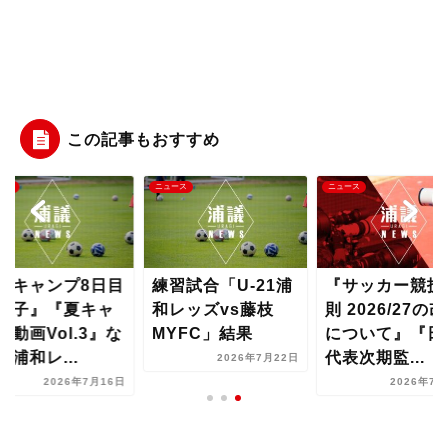
この記事もおすすめ
ース
ニュース
ニュース
夏キャンプ8日目
練習試合「U-21浦
『サッカー競技
様子』『夏キャ
和レッズvs藤枝
則 2026/27の
プ動画Vol.3』な
MYFC」結果
について』『日
【浦和レ...
代表次期監...
2026年7月22日
2026年7月16日
2026年7月