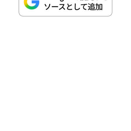
o
r
t
n
k
e
k