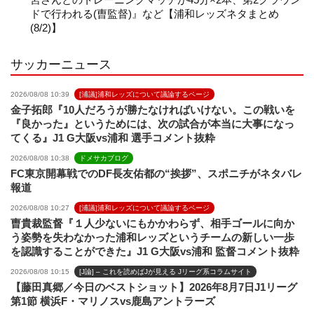
ドで行われる(曺監督)』など【浦和レッズネタまとめ
(8/2)】
l
サッカーニュース
2026/08/08 10:39
[浦議]浦和レッズについて議論するページ
金子拓郎『10人だろうが勝たなければいけない。この戦いを
『良かった』というためには、次の試合が本当に大事になっ
てくる』J1 G大阪vs浦和 選手コメント抜粋
2026/08/08 10:38
ドメサカブログ
FC東京開幕戦でのDF長友佑都の“挨拶”、スポニチがネタバレ
報道
2026/08/08 10:27
[浦議]浦和レッズについて議論するページ
曺貴裁監督『１人少ないにもかかわらず、相手ゴールに向か
う姿勢を失わなかった浦和レッズというチームの新しい一歩
を認識することができた』J1 G大阪vs浦和 監督コメント抜粋
2026/08/08 10:15
[J論] – これを読めばJが見える Jリーグ系コラムサイト
【藤田真郷／今日のベストショット】2026年8月7日J1リーグ
第1節 横浜F・マリノスvs鹿島アントラーズ