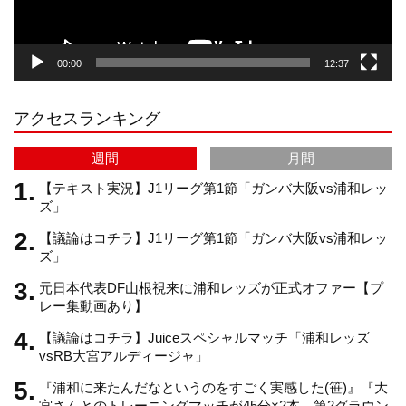
g
k
b
00:00
12:37
r
e
アクセスランキング
a
C
週間
月間
m
h
【テキスト実況】J1リーグ第1節「ガンバ大阪vs浦和レッ
ズ」
【議論はコチラ】J1リーグ第1節「ガンバ大阪vs浦和レッ
a
ズ」
元日本代表DF山根視来に浦和レッズが正式オファー【プ
n
レー集動画あり】
【議論はコチラ】Juiceスペシャルマッチ「浦和レッズ
n
vsRB大宮アルディージャ」
『浦和に来たんだなというのをすごく実感した(笹)』『大
e
宮さんとのトレーニングマッチが45分×2本、第2グラウン