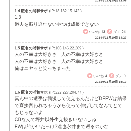
2024年11月19日 12:59
1.4 匿名の浦和サポ
(IP:18.182.15.142 )
1.3
過去を振り返れないやつは成長できない
いいね
13
ダメ
24
2024年11月19日 14:27
1.5 匿名の浦和サポ
(IP:106.146.22.209 )
人の不幸は大好きさ 人の不幸は大好きさ
人の不幸は大好きさ 人の不幸は大好きさ
俺はニヤッと笑っちまった
いいね
4
ダメ
9
2024年11月19日 15:10
1.6 匿名の浦和サポ
(IP:222.227.204.77 )
真ん中の選手は我慢して使えるんだけどDFFWは結果
で直接言われちゃうから使って伸ばしてなんてとて
もじゃないよ
CBなんて坪井以外生え抜きいないしね
FWは誰かいたっけ?達也永井まで遡るのかな