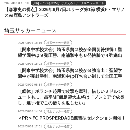
2026/08/08 10:10
[J論] – これを読めばJが見える Jリーグ系コラムサイト
【森雅史の視点】2026年8月7日J1リーグ第1節 横浜F・マリノ
スvs鹿島アントラーズ
埼玉サッカーニュース
2026/08/07 18:46
埼玉サッカー通信
［関東中学校大会］埼玉県勢２校が全国切符獲得！聖
望学園中は９発圧勝、南浦和中も６発快勝で４強進出
2026/08/06 15:03
埼玉サッカー通信
［関東中学校大会］埼玉県勢２校が８強進出！聖望学
園中が完封勝利、南浦和中は打ち合い制して全国王手
2026/08/06 08:34
埼玉サッカー通信
［総体］ボランチ起用で攻撃を牽引、惜しいミドルシ
ュートも…。昌平MF飯島碧大主将は「プレミアで成長
し、選手権でこの借りを返したい」
2026/08/04 14:56
埼玉サッカー通信
＜PR＞FC PROSPERDADE練習型セレクション開催！
2026/08/03 17:51
埼玉サッカー通信