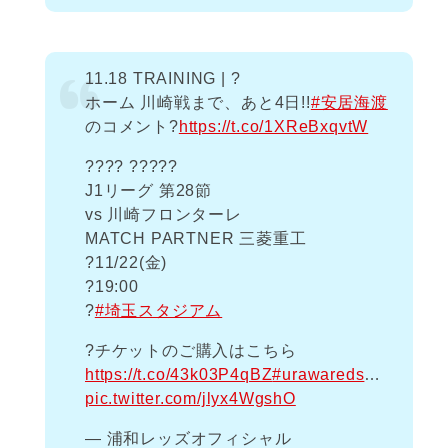
11.18 TRAINING | ?
ホーム 川崎戦まで、あと4日!!
#安居海渡
のコメント?
https://t.co/1XReBxqvtW
???? ?????
J1リーグ 第28節
vs 川崎フロンターレ
MATCH PARTNER 三菱重工
?️11/22(金)
?19:00
?
#埼玉スタジアム
?チケットのご購入はこちら
https://t.co/43k03P4qBZ
#urawareds
…
pic.twitter.com/jlyx4WgshO
— 浦和レッズオフィシャル