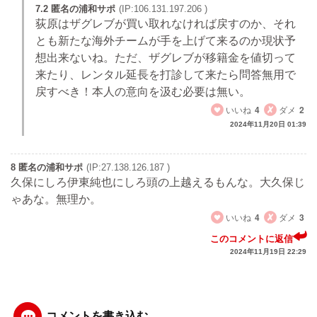
7.2 匿名の浦和サポ
(IP:106.131.197.206 )
荻原はザグレブが買い取れなければ戻すのか、それ
とも新たな海外チームが手を上げて来るのか現状予
想出来ないね。ただ、ザグレブが移籍金を値切って
来たり、レンタル延長を打診して来たら問答無用で
戻すべき！本人の意向を汲む必要は無い。
いいね
4
ダメ
2
2024年11月20日 01:39
8 匿名の浦和サポ
(IP:27.138.126.187 )
久保にしろ伊東純也にしろ頭の上越えるもんな。大久保じ
ゃあな。無理か。
いいね
4
ダメ
3
このコメントに返信
2024年11月19日 22:29
コメントを書き込む