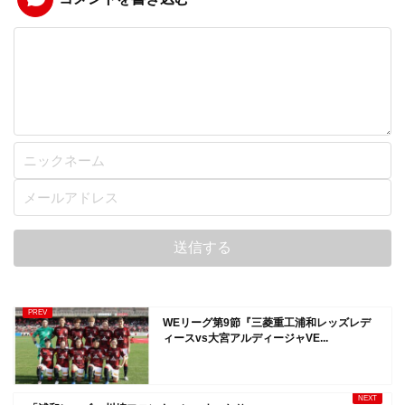
WEリーグ第9節『三菱重工浦和レッズレデ
ィースvs大宮アルディージャVE...