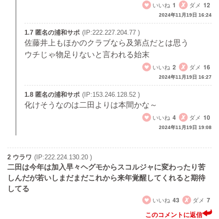
いいね
1
ダメ
12
2024年11月19日 16:24
1.7 匿名の浦和サポ
(IP:222.227.204.77 )
佐藤井上もほかのクラブなら及第点だとは思う
ウチじゃ物足りないと言われる始末
いいね
2
ダメ
16
2024年11月19日 16:27
1.8 匿名の浦和サポ
(IP:153.246.128.52 )
化けそうなのは二田よりは本間かな～
いいね
4
ダメ
10
2024年11月19日 19:08
2 ウラワ
(IP:222.224.130.20 )
二田は今年は加入早々ヘグモからスコルジャに変わったり苦
しんだが若いしまだまだこれから来年覚醒してくれると期待
してる
いいね
43
ダメ
7
このコメントに返信