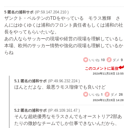
5 匿名の浦和サポ
(IP:59.147.204.210 )
ザンクト・ペルテンのTDをやっている モラス雅輝 さ
んにはゆくゆくは浦和のフロント責任者もしくは浦和の社
長をやってもらいたいな。
あの人ならサッカーの現場や経営の現場を理解しているし
本場、欧州のサッカー情勢や強化の現場も理解しているか
らね
いいね
10
ダメ
9
このコメントに返信
2024年11月19日 13:55
5.1 匿名の浦和サポ
(IP:49.96.232.224 )
ほんとだよな、最悪ラモス瑠偉でも良いけど
いいね
1
ダメ
26
2024年11月19日 14:28
5.2 匿名の浦和サポ
(IP:49.109.161.47 )
そんな超絶優秀なモラスさんでもオーストリア2部あ
たりの微妙なチームでしか仕事できないんだから、