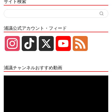
サイト検索
浦議公式アカウント・フィード
I
T
X
Y
F
n
i
o
e
浦議チャンネルおすすめ動画
s
k
u
e
動
画
プ
t
T
T
d
レ
ー
a
o
u
ヤ
ー