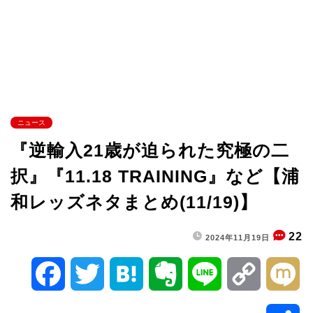
ニュース
『逆輸入21歳が迫られた究極の二
択』『11.18 TRAINING』など【浦
和レッズネタまとめ(11/19)】
22
2024年11月19日
F
T
H
E
L
C
M
a
w
a
v
i
o
i