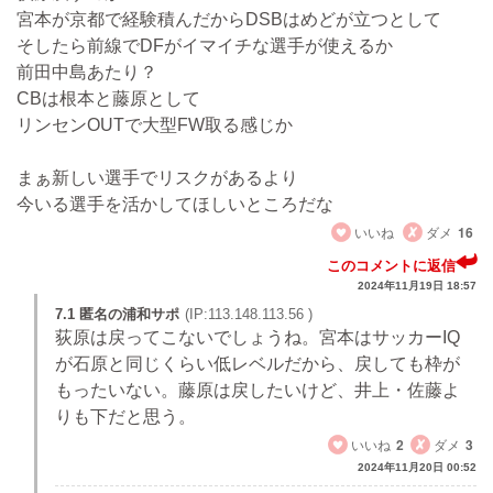
宮本が京都で経験積んだからDSBはめどが立つとして
そしたら前線でDFがイマイチな選手が使えるか
前田中島あたり？
CBは根本と藤原として
リンセンOUTで大型FW取る感じか
まぁ新しい選手でリスクがあるより
今いる選手を活かしてほしいところだな
いいね
ダメ
16
このコメントに返信
2024年11月19日 18:57
7.1 匿名の浦和サポ
(IP:113.148.113.56 )
荻原は戻ってこないでしょうね。宮本はサッカーIQ
が石原と同じくらい低レベルだから、戻しても枠が
もったいない。藤原は戻したいけど、井上・佐藤よ
りも下だと思う。
いいね
2
ダメ
3
2024年11月20日 00:52