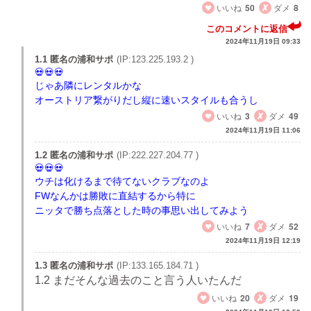
いいね
50
ダメ
8
このコメントに返信
2024年11月19日 09:33
1.1 匿名の浦和サポ
(IP:123.225.193.2 )
じゃあ隣にレンタルかな
オーストリア繋がりだし縦に速いスタイルも合うし
いいね
3
ダメ
49
2024年11月19日 11:06
1.2 匿名の浦和サポ
(IP:222.227.204.77 )
ウチは化けるまで待てないクラブなのよ
FWなんかは勝敗に直結するから特に
ニッタで勝ち点落とした時の事思い出してみよう
いいね
7
ダメ
52
2024年11月19日 12:19
1.3 匿名の浦和サポ
(IP:133.165.184.71 )
1.2 まだそんな過去のこと言う人いたんだ
いいね
20
ダメ
19