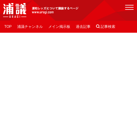
[浦議]浦和レッズについて議論するページ
TOP
浦議チャンネル
メイン掲示板
過去記事

記事検索