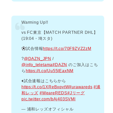
Warming Up!!
vs FC東京【MATCH PARTNER DHL】
(19:04・埼スタ)
試合情報
https://t.co/70F9ZVZ2zM
?
@DAZN_JPN
/
@info_teletama
#DAZN
のご加入はこち
ら
https://t.co/Uu55IEaxNM
♦️試合速報はこちらから
https://t.co/1XReBxqvtW
#urawareds
#浦
和レッズ
#WeareREDS
#Jリーグ
pic.twitter.com/bAj403SVMl
— 浦和レッズオフィシャル