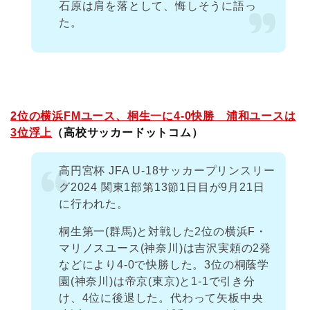
石原は肩を落として、悔しそうに語っ
た。
2位の横浜FMユース、桐生一に4-0快勝 浦和ユースは
3位浮上
（高校サッカードットコム）
高円宮杯 JFA U-18サッカープリンスリー
グ2024 関東1部第13節1日目が9月21日
に行われた。
桐生第一(群馬)と対戦した2位の横浜F・
マリノスユース(神奈川)は吉沢実頼の2発
などにより4-0で快勝した。3位の桐蔭学
園(神奈川)は帝京(東京)と1-1で引き分
け、4位に後退した。代わって矢板中央