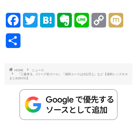
F
T
H
E
L
C
M
a
w
a
v
i
o
i
共
c
i
t
e
n
p
x
有
e
t
e
r
e
y
i
HOME
ニュース
『工藤孝太、Jリーグ初ゴール』『浦和ユースは3位浮上』など【浦和レッズネタ
b
t
n
n
L
まとめ(9/22)】
o
e
a
o
i
o
r
t
n
k
e
k