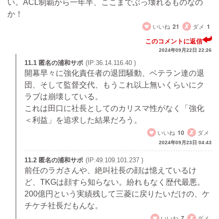
い。ACL制覇から一年半、ここまでぶっ壊れるものなの
か！
いいね
21
ダメ
1
このコメントに返信
2024年09月22日 22:26
11.1 匿名の浦和サポ
(IP:36.14.116.40 )
開幕早々に強化責任者の退団騒動、ベテラン達の退
団、そして監督交代、もうこれ以上無いくらいにク
ラブは崩壊している。
これは田口に社長としてのカリスマ性がなく「強化
＜利益」を追求した結果だろう。
いいね
10
ダメ
2024年09月23日 04:43
11.2 匿名の浦和サポ
(IP:49.109.101.237 )
前任のラガさんや、絶叫社長の顔は憶えているけ
ど、TKGは顔すら知らない。紛れもなく歴代最悪。
200億円という実績残して三菱に戻りたいだけの、ケ
チケチ社長だもんな。
いいね
7
ダメ