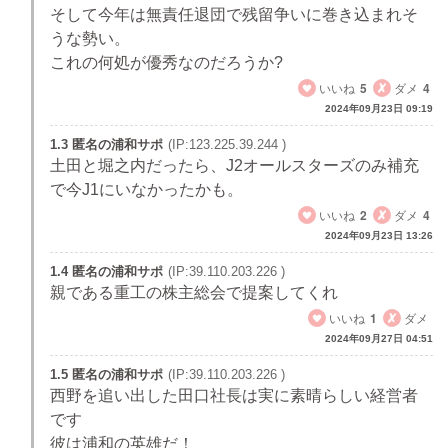
そして今年は無責任退団で残留争いに巻き込まれそ
うな勢い。
これの何処が優秀なのだろうか?
いいね
5
ダメ
4
2024年09月23日 09:19
1.3 匿名の浦和サポ
(IP:123.225.39.244 )
土田と堀之内だったら、J2オールスターズのみ補充
で今J1にいなかったかも。
いいね
2
ダメ
4
2024年09月23日 13:26
1.4 匿名の浦和サポ
(IP:39.110.203.226 )
親である重工の株主総会で提案してくれ
いいね
1
ダメ
2024年09月27日 04:51
1.5 匿名の浦和サポ
(IP:39.110.203.226 )
西野を追い出した田口社長は実に素晴らしい経営者
です
彼は浦和の英雄だ！