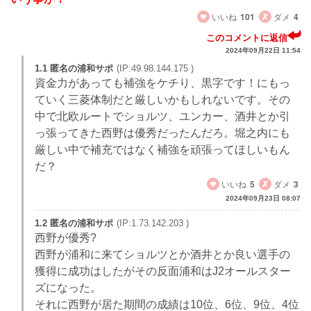
いいね
101
ダメ
4
このコメントに返信
2024年09月22日 11:54
1.1 匿名の浦和サポ
(IP:49.98.144.175 )
資金力があっても補強をケチり、黒字です！にもっ
ていく三菱体制だと厳しいかもしれないです。その
中で北欧ルートでショルツ、ユンカー、酒井とか引
っ張ってきた西野は優秀だったんだろ。堀之内にも
厳しい中で補充ではなく補強を頑張ってほしいもん
だ？
いいね
5
ダメ
3
2024年09月23日 08:07
1.2 匿名の浦和サポ
(IP:1.73.142.203 )
西野が優秀?
西野が浦和に来てショルツとか酒井とか良い選手の
獲得に成功はしたがその反面浦和はJ2オールスター
ズになった。
それに西野が居た期間の成績は10位、6位、9位、4位