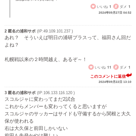
いいね
1
ダメ
1
2024年09月27日 04:52
2 匿名の浦和サポ
(IP:49.109.101.237 )
あれ？ そういえば明日の浦研プラスって、福田さん回だ
よね？
札幌戦以来の２時間越え、あるぞ～！
いいね
11
ダメ
1
このコメントに返信
2024年09月22日 13:10
3 匿名の浦和サポ
(IP:106.133.116.120 )
スコルジャに変わってまだ2試合
これからメンバーも変わってくると思いますが
スコルジャのサッカーはサイドも守備するから関根と大久
保が使われる
右は大久保と前田しかいない
前田も先発かやは難しい