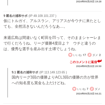
2024年09月25日 19:28
9 匿名の浦和サポ
(IP:49.109.101.237 )
仮にトルガイ、アルスラン、アリアスが今ウチに来たとし
ても、全然活きないんだろうなあ…。
来週広島は間違いなく町田を凹って、そのままシャーレま
で行くだろうね。リーグ優勝4度目よ？ ウチと違うの
は、優秀な選手を産み出す土壌でしょうね。
いいね
17
ダメ
2
このコメントに返信
2024年09月22日 20:50
9.1 匿名の浦和サポ
(IP:113.149.123.65 )
国内リーグ3回の優勝よりACL3回の優勝の方が世界
への知名度も賞金も上だけどね。
いいね
7
ダメ
2024年09月23日 04:21