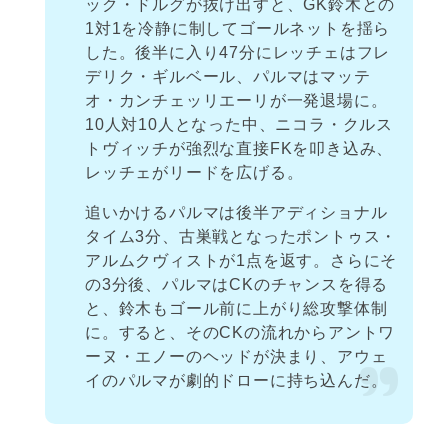
ック・ドルグが抜け出すと、GK鈴木との
1対1を冷静に制してゴールネットを揺ら
した。後半に入り47分にレッチェはフレ
デリク・ギルベール、パルマはマッテ
オ・カンチェッリエーリが一発退場に。
10人対10人となった中、ニコラ・クルス
トヴィッチが強烈な直接FKを叩き込み、
レッチェがリードを広げる。
追いかけるパルマは後半アディショナル
タイム3分、古巣戦となったポントゥス・
アルムクヴィストが1点を返す。さらにそ
の3分後、パルマはCKのチャンスを得る
と、鈴木もゴール前に上がり総攻撃体制
に。すると、そのCKの流れからアントワ
ーヌ・エノーのヘッドが決まり、アウェ
イのパルマが劇的ドローに持ち込んだ。