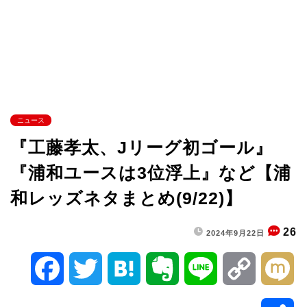
ニュース
『工藤孝太、Jリーグ初ゴール』
『浦和ユースは3位浮上』など【浦
和レッズネタまとめ(9/22)】
26
2024年9月22日
F
T
H
E
L
C
M
a
w
a
v
i
o
i