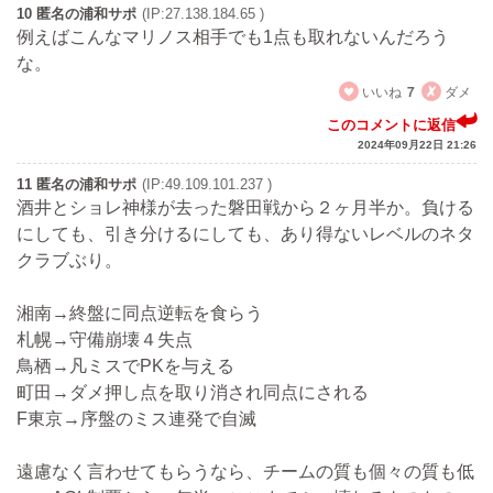
10 匿名の浦和サポ
(IP:27.138.184.65 )
例えばこんなマリノス相手でも1点も取れないんだろう
な。
いいね
7
ダメ
このコメントに返信
2024年09月22日 21:26
11 匿名の浦和サポ
(IP:49.109.101.237 )
酒井とショレ神様が去った磐田戦から２ヶ月半か。負ける
にしても、引き分けるにしても、あり得ないレベルのネタ
クラブぶり。
湘南→終盤に同点逆転を食らう
札幌→守備崩壊４失点
鳥栖→凡ミスでPKを与える
町田→ダメ押し点を取り消され同点にされる
F東京→序盤のミス連発で自滅
遠慮なく言わせてもらうなら、チームの質も個々の質も低