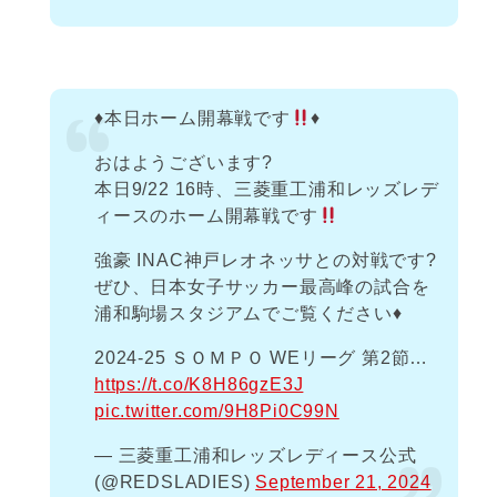
♦️
本日ホーム開幕戦です
♦️
おはようございます?
本日9/22 16時、三菱重工浦和レッズレデ
ィースのホーム開幕戦です
強豪 INAC神戸レオネッサとの対戦です?
ぜひ、日本女子サッカー最高峰の試合を
浦和駒場スタジアムでご覧ください♦️
2024-25 ＳＯＭＰＯ WEリーグ 第2節…
https://t.co/K8H86gzE3J
pic.twitter.com/9H8Pi0C99N
— 三菱重工浦和レッズレディース公式
(@REDSLADIES)
September 21, 2024