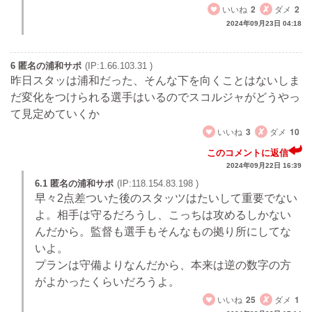
いいね
2
ダメ
2
2024年09月23日 04:18
6 匿名の浦和サポ
(IP:1.66.103.31 )
昨日スタッは浦和だった、そんな下を向くことはないしま
だ変化をつけられる選手はいるのでスコルジャがどうやっ
て見定めていくか
いいね
3
ダメ
10
このコメントに返信
2024年09月22日 16:39
6.1 匿名の浦和サポ
(IP:118.154.83.198 )
早々2点差ついた後のスタッツはたいして重要でない
よ。相手は守るだろうし、こっちは攻めるしかない
んだから。監督も選手もそんなもの拠り所にしてな
いよ。
プランは守備よりなんだから、本来は逆の数字の方
がよかったくらいだろうよ。
いいね
25
ダメ
1