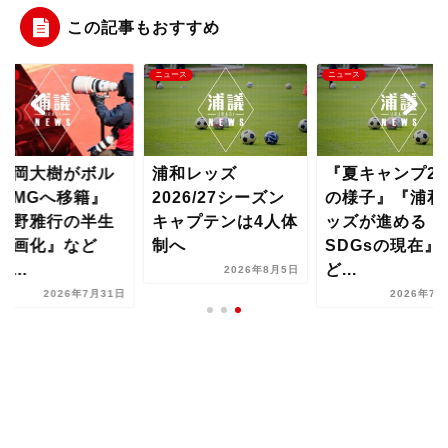
この記事もおすすめ
ース
ニュース
ニュース
橋岡大樹がボル
浦和レッズ
『夏キャンプ2
アMGへ移籍』
2026/27シーズン
の様子』『浦和
岡野雅行の半生
キャプテンは4人体
ッズが進める
映画化』など
制へ
SDGsの現在』
...
ど...
2026年8月5日
2026年7月31日
2026年7月