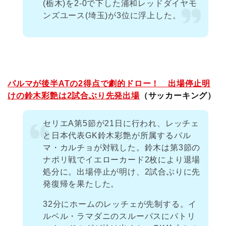
(栃木)を2-0で下した浦和レッドダイヤモ
ンズユース(埼玉)が3位に浮上した。
パルマが後半ATの2得点で劇的ドロー！ 出場停止明
けの鈴木彩艶は2試合ぶり先発出場
（サッカーキング）
セリエA第5節が21日に行われ、レッチェ
と日本代表GK鈴木彩艶が所属するパル
マ・カルチョが対戦した。鈴木は第3節の
ナポリ戦でイエローカード2枚により退場
処分に。出場停止が明け、2試合ぶりに先
発復帰を果たした。
32分にホームのレッチェが先制する。イ
ルベル・ラマダニのスルーパスにパトリ