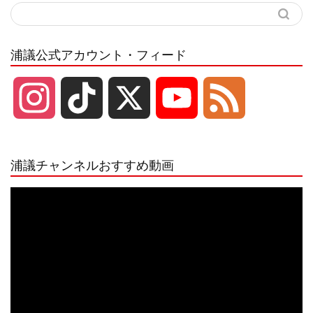
浦議公式アカウント・フィード
I
T
X
Y
F
n
i
o
e
浦議チャンネルおすすめ動画
s
k
u
e
動
画
プ
t
T
T
d
レ
ー
a
o
u
ヤ
ー
g
k
b