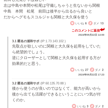
左は中島や本間や松尾は守備しちゃうと生ないから関根
中島 本間 松尾 前田は後半から出るから良いと
だからヘグモもスコルジャも関根と大久保を使う
いいね
6
ダメ
13
このコメントに返信
2024年09月22日 14:00
3.1 匿名の浦和サポ
(IP:1.73.143.102 )
先取点が欲しいのに関根と大久保を起用をしていた
ら絶望的でしょう。
逆にクローザーとして関根と大久保を起用する方が
効果的だと思う。
いいね
27
ダメ
2
2024年09月22日 17:23
3.2 匿名の浦和サポ
(IP:60.135.70.88 )
後から使うのが良いのではなくて、能力が高いから
後から出ても活躍ができるということにいつ気が付
くのか。
いいね
3
ダメ
2