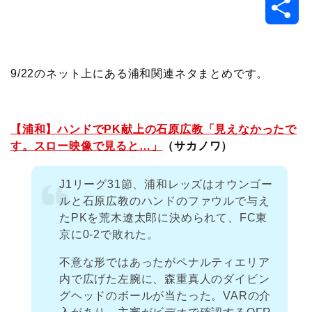
共
c
i
t
e
n
p
x
有
e
t
e
r
e
y
i
9/22のネット上にある浦和関連ネタまとめです。
b
t
n
n
L
o
e
a
o
i
【浦和】ハンドでPK献上の石原広教「見えなかったで
す。スロー映像で見ると…」
（サカノワ）
o
r
t
n
J1リーグ31節、浦和レッズはオウンゴー
k
e
k
ルと石原広教のハンドのファウルで与え
たPKを荒木遼太郎に決められて、FC東
京に0-2で敗れた。
不意な形ではあったがペナルティエリア
内で広げた左腕に、森重真人のダイビン
グヘッドのボールが当たった。VARの介