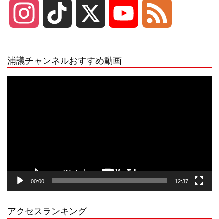
I
T
X
Y
F
n
i
o
e
浦議チャンネルおすすめ動画
s
k
u
e
動
画
プ
t
T
T
d
レ
ー
a
o
u
ヤ
ー
g
k
b
00:00
12:37
r
e
アクセスランキング
a
C