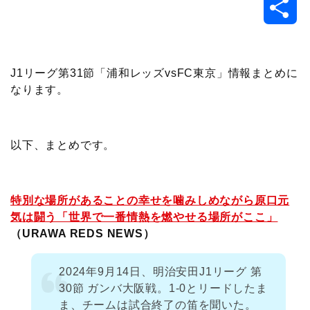
共
c
i
t
e
n
p
x
有
e
t
e
r
e
y
i
J1リーグ第31節「浦和レッズvsFC東京」情報まとめに
なります。
b
t
n
n
L
o
e
a
o
i
以下、まとめです。
o
r
t
n
k
e
k
特別な場所があることの幸せを噛みしめながら原口元
気は闘う「世界で一番情熱を燃やせる場所がここ」
（URAWA REDS NEWS）
2024年9月14日、明治安田J1リーグ 第
30節 ガンバ大阪戦。1-0とリードしたま
ま、チームは試合終了の笛を聞いた。