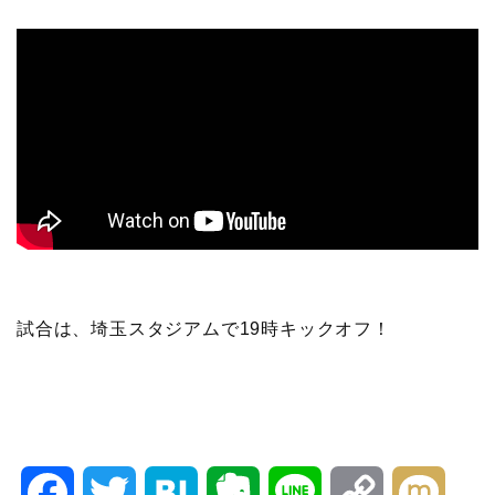
試合は、埼玉スタジアムで19時キックオフ！
F
T
H
E
L
C
M