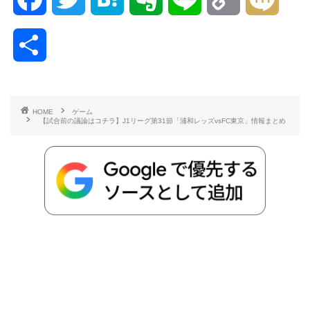
a
w
a
v
i
o
i
共
c
i
t
e
n
p
x
有
e
t
e
r
e
y
i
HOME
ゲーム
【試合前の議論はコチラ】J1リーグ第31節「浦和レッズvsFC東京」情報まとめ
b
t
n
n
L
o
e
a
o
i
o
r
t
n
k
e
k