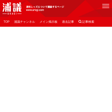
[浦議]浦和レッズについて議論するページ
TOP
浦議チャンネル
メイン掲示板
過去記事

記事検索