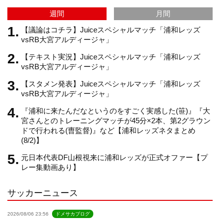
週間
月間
m
h
【議論はコチラ】Juiceスペシャルマッチ「浦和レッズ
vsRB大宮アルディージャ」
【テキスト実況】Juiceスペシャルマッチ「浦和レッズ
a
vsRB大宮アルディージャ」
【スタメン発表】Juiceスペシャルマッチ「浦和レッズ
n
vsRB大宮アルディージャ」
『浦和に来たんだなというのをすごく実感した(笹)』『大
n
宮さんとのトレーニングマッチが45分×2本、第2グラウン
ドで行われる(曺監督)』など【浦和レッズネタまとめ
(8/2)】
e
元日本代表DF山根視来に浦和レッズが正式オファー【プ
レー集動画あり】
l
サッカーニュース
2026/08/06 23:56
ドメサカブログ