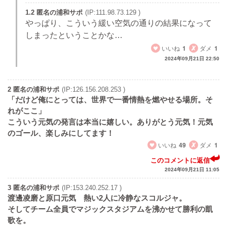
1.2 匿名の浦和サポ
(IP:111.98.73.129 )
やっぱり、こういう緩い空気の通りの結果になって
しまったということかな…
いいね
1
ダメ
1
2024年09月21日 22:50
2 匿名の浦和サポ
(IP:126.156.208.253 )
「だけど俺にとっては、世界で一番情熱を燃やせる場所。そ
れがここ」
こういう元気の発言は本当に嬉しい。ありがとう元気！元気
のゴール、楽しみにしてます！
いいね
49
ダメ
1
このコメントに返信
2024年09月21日 11:05
3 匿名の浦和サポ
(IP:153.240.252.17 )
渡邊凌磨と原口元気 熱い2人に冷静なスコルジャ。
そしてチーム全員でマジックスタジアムを沸かせて勝利の凱
歌を。