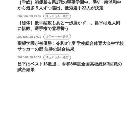
［学総］初優勝＆県2冠の聖望学園中、準V・南浦和中
から最多５人ずつ選出。優秀選手22人が決定
2026/07/29 19:39
埼玉サッカー通信
［総体］後半猛攻もあと一歩届かず…。昌平は近大附
に惜敗、選手権で雪辱誓う
2026/07/28 17:17
埼玉サッカー通信
聖望学園が初優勝！令和8年度 学校総合体育大会中学校
サッカーの部 決勝の試合結果
2026/07/28 16:57
埼玉サッカー通信
昌平はベスト16敗退… 令和8年度全国高校総体3回戦の
試合結果