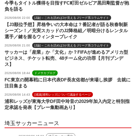
今季もタイトル獲得を目指すFC町田ゼルビア黒田剛監督が抱
負を語る
2026/08/06 22:00
[J論] – これを読めばJが見える Jリーグ系コラムサイト
【J3順位予想】昇格争いの大本命は？番記者が語る秋春制新
シーズン！／充実スカッドのJ2降格組／明暗分けるレンタル
選手／鍵を握るウィンターブレイク
2026/08/06 21:00
[J論] – これを読めばJが見える Jリーグ系コラムサイト
サッカーは「産業」か「文化」か？FIFAが進めるアメリカ型
ビジネス、チケット転売、48チーム化の功罪【月刊ブンデ
ス】
2026/08/06 18:44
ドメサカブログ
FC東京の開幕戦に日本代表DF長友佑都が来場し挨拶 去就に
注目集まる
2026/08/06 14:43
[浦議]浦和レッズについて議論するページ
浦和レッズが東海大学DF田中玲音の2029年加入内定と特別指
定承認を発表【プレー集動画あり】
埼玉サッカーニュース