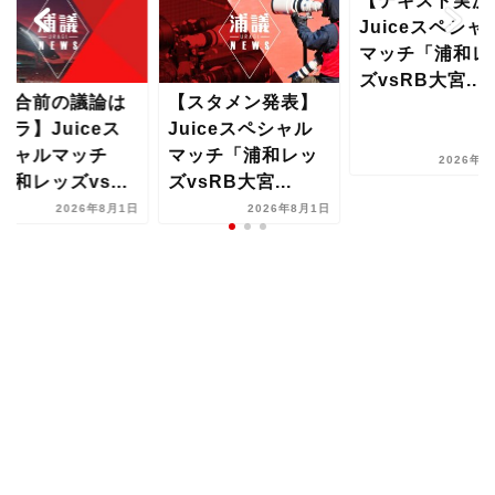
【テキスト実況
Juiceスペシャ
マッチ「浦和レ
ズvsRB大宮...
試合前の議論は
【スタメン発表】
チラ】Juiceス
Juiceスペシャル
シャルマッチ
マッチ「浦和レッ
2026年8
浦和レッズvs...
ズvsRB大宮...
2026年8月1日
2026年8月1日