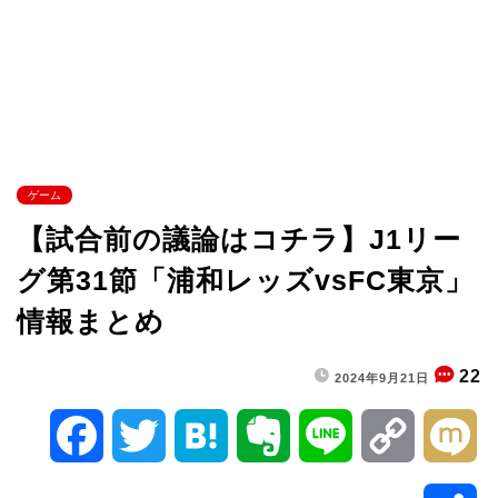
ゲーム
【試合前の議論はコチラ】J1リー
グ第31節「浦和レッズvsFC東京」
情報まとめ
22
2024年9月21日
F
T
H
E
L
C
M
a
w
a
v
i
o
i