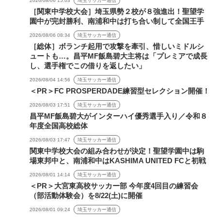
2026/08/06 15:03
埼玉サッカー通信
［関東中学校大会］埼玉県勢２校が８強進出！聖望学
園中が完封勝利、南浦和中は打ち合い制して全国王手
2026/08/06 08:34
埼玉サッカー通信
［総体］ボランチ起用で攻撃を牽引、惜しいミドルシ
ュートも…。昌平MF飯島碧大主将は「プレミアで成長
し、選手権でこの借りを返したい」
2026/08/04 14:56
埼玉サッカー通信
＜PR＞FC PROSPERDADE練習型セレクション開催！
2026/08/03 17:51
埼玉サッカー通信
昌平MF飯島碧大がインターハイ優秀選手入り／令和８
年度全国高校総体
2026/08/03 17:47
埼玉サッカー通信
関東中学校大会の組み合わせが決定！聖望学園中は駒
場東邦中と、南浦和中はKASHIMA UNITED FCと初戦
2026/08/01 14:14
埼玉サッカー通信
＜PR＞大宮東高校サッカー部 今年度4回目の練習会
（部活動体験会）を8/22(土)に開催
2026/08/01 09:24
埼玉サッカー通信