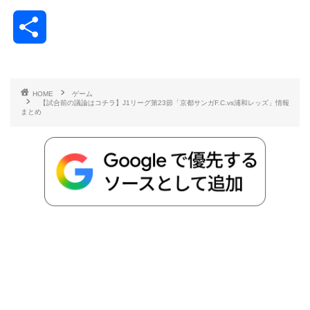
a
w
a
v
i
o
i
共
c
i
t
e
n
p
x
有
e
t
e
r
e
y
i
HOME
ゲーム
【試合前の議論はコチラ】J1リーグ第23節「京都サンガF.C.vs浦和レッズ」情報
b
t
n
n
L
まとめ
o
e
a
o
i
o
r
t
n
k
e
k