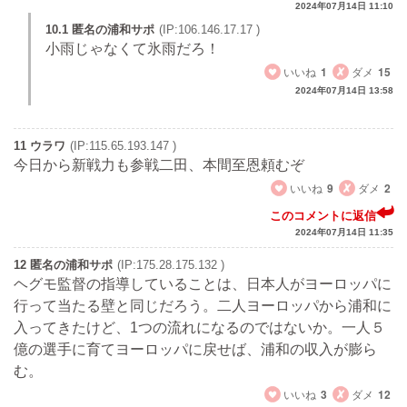
2024年07月14日 11:10
10.1 匿名の浦和サポ
(IP:106.146.17.17 )
小雨じゃなくて氷雨だろ！
いいね
1
ダメ
15
2024年07月14日 13:58
11 ウラワ
(IP:115.65.193.147 )
今日から新戦力も参戦二田、本間至恩頼むぞ
いいね
9
ダメ
2
このコメントに返信
2024年07月14日 11:35
12 匿名の浦和サポ
(IP:175.28.175.132 )
ヘグモ監督の指導していることは、日本人がヨーロッパに
行って当たる壁と同じだろう。二人ヨーロッパから浦和に
入ってきたけど、1つの流れになるのではないか。一人５
億の選手に育てヨーロッパに戻せば、浦和の収入が膨ら
む。
いいね
3
ダメ
12