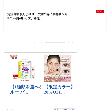
河治良幸さんとJ1リーグ第23節「京都サンガ
F.C.vs浦和レッズ」を徹...