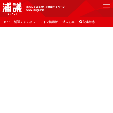
[浦議]浦和レッズについて議論するページ
TOP
浦議チャンネル
メイン掲示板
過去記事

記事検索