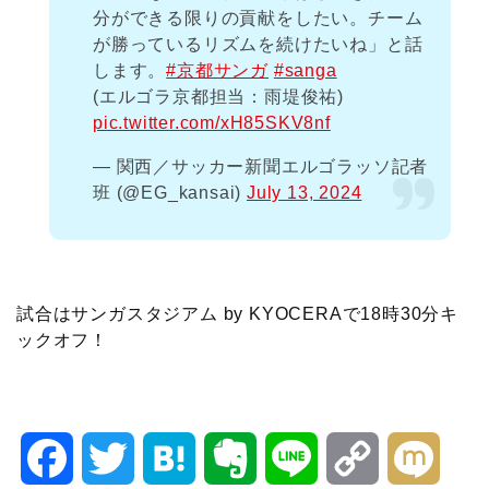
分ができる限りの貢献をしたい。チーム
が勝っているリズムを続けたいね」と話
します。
#京都サンガ
#sanga
(エルゴラ京都担当：雨堤俊祐)
pic.twitter.com/xH85SKV8nf
— 関西／サッカー新聞エルゴラッソ記者
班 (@EG_kansai)
July 13, 2024
試合はサンガスタジアム by KYOCERAで18時30分キ
ックオフ！
F
T
H
E
L
C
M