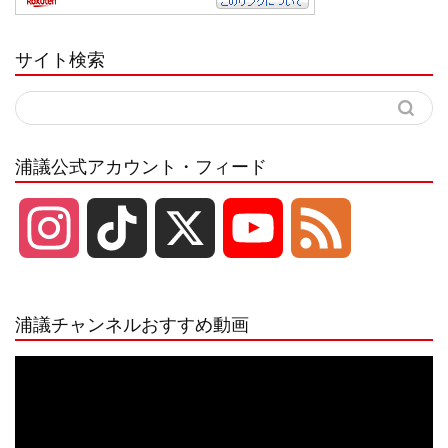
サイト検索
浦議公式アカウント・フィード
I
T
X
Y
F
n
i
o
e
浦議チャンネルおすすめ動画
s
k
u
e
動
画
プ
t
T
T
d
レ