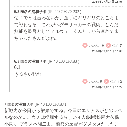
2024年07月14日 13:56
6.2 匿名の浦和サポ
(IP:220.208.79.202 )
命までとは言わないが、選手にギリギリのところま
で戦わせる、これがヘグモサッカーの戦術。とんだ
無能を監督としてノルウェーくんだりから連れて来
ちゃったもんだよね。
いいね
10
ダメ
7
2024年07月14日 14:07
6.3 匿名の浦和サポ
(IP:49.109.163.83 )
6.1
うるさい黙れ
いいね
5
ダメ
12
2024年07月14日 14:24
7 匿名の浦和サポ
(IP:49.109.163.83 )
新戦力が今日から解禁ですね。今日のエリアスがどのレベ
ルなのか…。ウチは復帰するらしい４人(関根松尾大久保
小泉)、プラス本間二田。前節の采配がダメダメだったこ