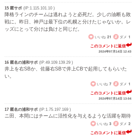
15 匿サポ
(IP:1.115.101.10 )
降格ラインのチームは逃れようと必死だ。少しの油断も敗
戦に。昨日、神戸は最下位の札幌と分けたじゃないか。レ
ッズにとって分けは負けと同じだ。
いいね
21
ダメ
1
このコメントに返信
2024年07月14日 12:43
16 匿名の浦和サポ
(IP:49.109.139.29 )
井上を右SBか、佐藤右SBで井上CBで起用してもらいた
い。
いいね
7
ダメ
1
このコメントに返信
2024年07月14日 13:04
17 匿名の浦和サポ
(IP:1.75.197.169 )
ニ田、本間にはチームに活性化を与えるような活躍を期待
いいね
3
ダメ
2
このコメントに返信