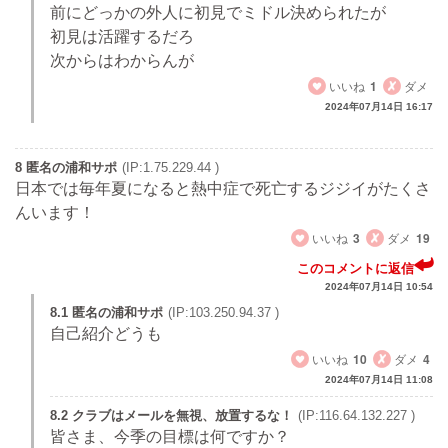
前にどっかの外人に初見でミドル決められたが
初見は活躍するだろ
次からはわからんが
いいね
1
ダメ
2024年07月14日 16:17
8 匿名の浦和サポ
(IP:1.75.229.44 )
日本では毎年夏になると熱中症で死亡するジジイがたくさ
んいます！
いいね
3
ダメ
19
このコメントに返信
2024年07月14日 10:54
8.1 匿名の浦和サポ
(IP:103.250.94.37 )
自己紹介どうも
いいね
10
ダメ
4
2024年07月14日 11:08
8.2 クラブはメールを無視、放置するな！
(IP:116.64.132.227 )
皆さま、今季の目標は何ですか？