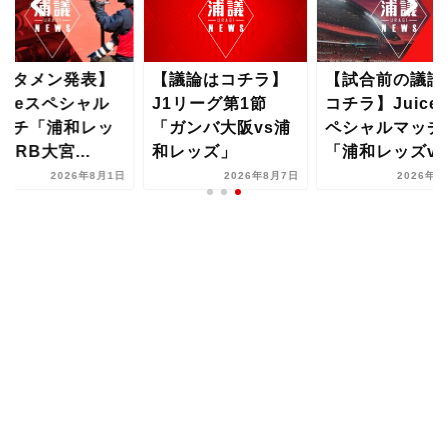
スタメン発表】
【議論はコチラ】
【試合前の議論
uiceスペシャル
J1リーグ第1節
コチラ】Juice
ッチ「浦和レッ
「ガンバ大阪vs浦
ペシャルマッチ
vsRB大宮...
和レッズ」
「浦和レッズvs.
2026年8月1日
2026年8月7日
2026年8