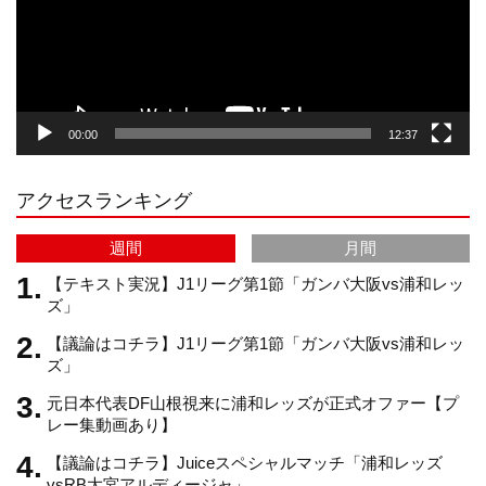
ー
a
o
u
ヤ
ー
g
k
b
00:00
12:37
r
e
アクセスランキング
a
C
週間
月間
m
h
【テキスト実況】J1リーグ第1節「ガンバ大阪vs浦和レッ
ズ」
【議論はコチラ】J1リーグ第1節「ガンバ大阪vs浦和レッ
a
ズ」
元日本代表DF山根視来に浦和レッズが正式オファー【プ
n
レー集動画あり】
【議論はコチラ】Juiceスペシャルマッチ「浦和レッズ
n
vsRB大宮アルディージャ」