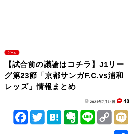
ゲーム
【試合前の議論はコチラ】J1リー
グ第23節「京都サンガF.C.vs浦和
レッズ」情報まとめ
48
2024年7月14日
F
T
H
E
L
C
M
a
w
a
v
i
o
i