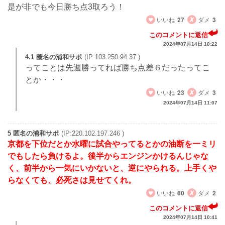
是が非でも今日勝ち点3取ろう！
いいね
27
ダメ
3
このコメントに返信
2024年07月14日 10:22
4.1 匿名の浦和サポ
(IP:103.250.94.37 )
ってことは先週勝ってれば勝ち点差６だったってこ
とか・・・
いいね
23
ダメ
3
2024年07月14日 11:07
5 匿名の浦和サポ
(IP:220.102.197.246 )
京都を下位だとか水曜に試合やってるとかの油断を一ミリ
でもしたら負けるよ。後半からエンジンかけるんじゃな
く、前半から一気にいかないと、逆にやられる。上手くや
らなくても、必死さは見せてくれ。
いいね
60
ダメ
2
このコメントに返信
2024年07月14日 10:41