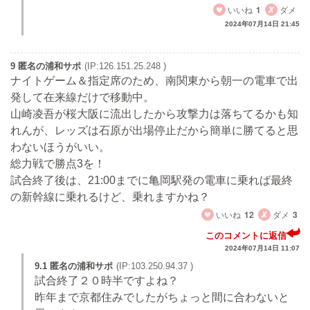
いいね
1
ダメ
2024年07月14日 21:45
9 匿名の浦和サポ
(IP:126.151.25.248 )
ナイトゲーム＆指定席のため、南関東から朝一の電車で出
発して在来線だけで移動中。
山崎凌吾が桜大阪に流出したから攻撃力は落ちてるかも知
れんが、レッズは石原が出場停止だから簡単に勝てると思
わないほうがいい。
総力戦で勝点3を！
試合終了後は、21:00までに亀岡駅発の電車に乗れば最終
の新幹線に乗れるけど、乗れますかね？
いいね
12
ダメ
3
このコメントに返信
2024年07月14日 11:07
9.1 匿名の浦和サポ
(IP:103.250.94.37 )
試合終了２０時半ですよね？
昨年まで京都住みでしたがちょっと間に合わないと