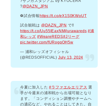
?サンガスタジアム by KYOCERA
?
@DAZN_JPN
⚽️試合情報
https://t.co/eX1S0KWoUT
試合観戦は
@DAZN_JPN
で‼️
https://t.co/Uu55IEaxNM
#urawareds
#浦
和レッズ
#WeareREDS
#Jリーグ
pic.twitter.com/fURogqOH5w
— 浦和レッズオフィシャル
(@REDSOFFICIAL)
July 13, 2024
今夏に加入した
#ラファエルエリアス
選
手が今週末の浦和戦から出場可能となり
ます。「コンディション調整やチームへ
の適応など、やれることはしてきた。自