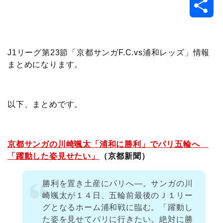
共
c
i
t
e
n
p
x
有
e
t
e
r
e
y
i
J1リーグ第23節「京都サンガF.C.vs浦和レッズ」情報
まとめになります。
b
t
n
n
L
o
e
a
o
i
以下、まとめです。
o
r
t
n
k
e
k
京都サンガの川崎颯太「浦和に勝利」でパリ五輪へ
「躍動した姿見せたい」
（京都新聞）
勝利を置き土産にパリへ―。サンガの川
崎颯太が１４日、五輪前最後のＪ１リー
グとなるホーム浦和戦に臨む。「躍動し
た姿を見せてパリに行きたい。絶対に勝