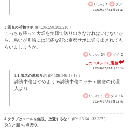
いいね
1
ダメ
2024年07月14日 21:47
3 匿名の浦和サポ
(IP:106.150.181.218 )
こっちも勝って大畑を笑顔で送り出さなければいけないか
ら、悪いが川崎には悲痛な顔の京都サポに送り出されても
らいましょうか。
いいね
24
ダメ
2
このコメントに返信
2024年07月14日 10:14
3.1 匿名の浦和サポ
(IP:106.146.17.17 )
誹謗中傷はやめようby誹謗中傷ニッチェ慶應の代理
人より
いいね
1
ダメ
16
2024年07月14日 13:53
4 クラブはメールを無視、放置するな！
(IP:116.64.132.227 )
3位と勝ち点差9。